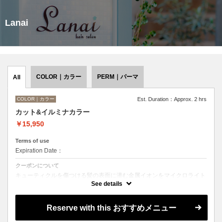
Lanai
COLOR｜カラー
PERM｜パーマ
All
COLOR｜カラー
Est. Duration：Approx. 2 hrs
カット&イルミナカラー
￥15,950
Terms of use
Expiration Date：
クーポンについて
キューティクルを傷つける髪の表面に潜む金属イオンをマイクロライト
テクノロジーによって除去し驚きの手触りに。独自の透明感の染料で艶
See details
髪に。
Reserve with this おすすめメニュー