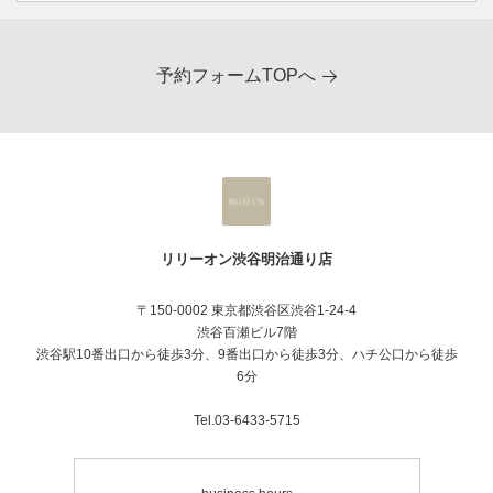
皮膚の表層から深層へ特殊な超音波を照射
し、温熱刺激を与えることで細胞を活性化さ
せ、乱れたターンオーバーを整え、
コラーゲン生成を促進し、肌の引き締め、ハ
予約フォームTOPへ
リ、ツヤ、トーンアップに導きます。
お顔のさまざまなエイジングケアが可能で
す。
【所要時間：90分（カウンセリング含む）】
リリーオン渋谷明治通り店
〒150-0002 東京都渋谷区渋谷1-24-4
渋谷百瀬ビル7階
渋谷駅10番出口から徒歩3分、9番出口から徒歩3分、ハチ公口から徒歩
6分
Tel.03-6433-5715