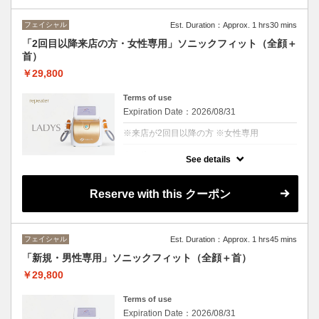
で注目された次世代のアンチエイジング技術
です。
フェイシャル
Est. Duration：Approx. 1 hrs30 mins
皮膚の表層から深層へ特殊な超音波を照射
し、温熱刺激を与えることで細胞を活性化さ
「2回目以降来店の方・女性専用」ソニックフィット（全顔＋
せ、乱れたターンオーバーを整え、
首）
コラーゲン生成を促進し、肌の引き締め、ハ
リ、ツヤ、トーンアップに導きます。
￥29,800
お顔のさまざまなエイジングケアが可能で
す。
【所要時間：105分（カウンセリング含
Terms of use
む）】
Expiration Date：2026/08/31
※来店が2回目以降の方 ※女性専用
クーポンについて
See details
日本初上陸のリフトアップマシン「Sonic
Fit（ソニックフィット）」によるフェイシャ
ルコース！
Reserve with this クーポン
効果の高さと痛みやダウンタイムがないこと
で注目された次世代のアンチエイジング技術
です。
皮膚の表層から深層へ特殊な超音波を照射
フェイシャル
Est. Duration：Approx. 1 hrs45 mins
し、温熱刺激を与えることで細胞を活性化さ
せ、乱れたターンオーバーを整え、
「新規・男性専用」ソニックフィット（全顔＋首）
コラーゲン生成を促進し、肌の引き締め、ハ
リ、ツヤ、トーンアップに導きます。
￥29,800
お顔のさまざまなエイジングケアが可能で
す。
Terms of use
【所要時間：90分（カウンセリング含む）】
Expiration Date：2026/08/31