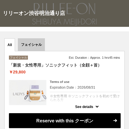
リリーオン渋谷明治通り店
フェイシャル
All
フェイシャル
Est. Duration：Approx. 1 hrs45 mins
「新規・女性専用」ソニックフィット（全顔＋首）
￥29,800
Terms of use
Expiration Date：2026/08/31
※女性専用 ※ソニックフィットを初めて受け
られる方
See details
クーポンについて
日本初上陸のリフトアップマシン「Sonic
Fit（ソニックフィット）」によるフェイシャ
Reserve with this クーポン
ルコース！
効果の高さと痛みやダウンタイムがないこと