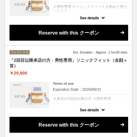
※男性専用 ※ソニックフィットを初めて受け
られる方
See details
クーポンについて
日本初上陸のリフトアップマシン「Sonic
Fit（ソニックフィット）」によるフェイシャ
Reserve with this クーポン
ルコース！
効果の高さと痛みやダウンタイムがないこと
で注目された次世代のアンチエイジング技術
です。
フェイシャル
Est. Duration：Approx. 1 hrs30 mins
皮膚の表層から深層へ特殊な超音波を照射
し、温熱刺激を与えることで細胞を活性化さ
「2回目以降来店の方・男性専用」ソニックフィット（全顔＋
せ、乱れたターンオーバーを整え、
首）
コラーゲン生成を促進し、肌の引き締め、ハ
リ、ツヤ、トーンアップに導きます。
￥29,800
お顔のさまざまなエイジングケアが可能で
す。
Terms of use
【所要時間：105分（カウンセリング含
む）】
Expiration Date：2026/08/31
※来店が2回目以降の方 ※男性専用
クーポンについて
See details
日本初上陸のリフトアップマシン「Sonic
Fit（ソニックフィット）」によるフェイシャ
ルコース！
Reserve with this クーポン
効果の高さと痛みやダウンタイムがないこと
で注目された次世代のアンチエイジング技術
です。