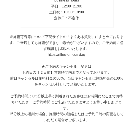
business hours
平日：12:00~21:00
土日祝：10:00~19:00
定休日：不定休
※施術可否等について下記サイトの「よくある質問」にまとめておりま
す。ご来店しても施術ができない場合がございますので、ご予約前に必
ず確認をお願いいたします。
https://rillee-on.com/faq
★ご予約のキャンセル・変更は
予約日の【２日前】営業時間内までとなっております。
前日キャンセルは施術料金の50%、当日キャンセルは施術料金の100%
をキャンセル料として頂戴いたします。
ご予約時間より5分以上早く到着されたお客様はお時間になるまでお待
ちいただき、ご予約時間にご来店いただきますようお願い申しあげま
す。
15分以上の遅刻の場合、施術時間の短縮またはご予約日時の変更をして
いただく場合がございます。