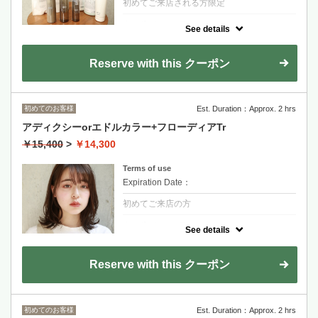
初めてご来店される方限定
クーポンについて
See details
TOKIOシリーズ最高級ラインのプラチナムト
リートメントは、しなやかさとしっとり感を
併せ持つ独特の質感
Reserve with this クーポン
金山永周+2200
RYOHEI+2200
初めてのお客様
Est. Duration：Approx. 2 hrs
剪髮+染髮+京喚羽護髮
アディクシーorエドルカラー+フローディアTr
適合中度到重度受損髮質
￥15,400
>
￥14,300
居家保養組+1650
Terms of use
長度過鎖骨+1100
Expiration Date：
初めてご来店の方
クーポンについて
See details
ダメージ部分にだけ反応する新たなケアシス
テム「バルネイドシステム」。選択的に補修
する事でベタつきのない髪本来の質感へ
Reserve with this クーポン
シャンプーブロー込み/指名料別途
染髮+FLOWDIA護髮
初めてのお客様
Est. Duration：Approx. 2 hrs