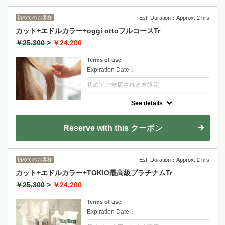
剪髮+染髮+FLOWDIA護髮
初めてのお客様
Est. Duration：Approx. 2 hrs
適合輕度到中度受損的髮質
カット+エドルカラー+oggi ottoフルコースTr
長度過鎖骨+1100
￥25,300
>
￥24,200
金山永周+2200
RYOHEI+2200
Terms of use
Expiration Date：
初めてご来店される方限定
クーポンについて
See details
業界内で話題の最新カラー剤「エドル」を使
用。
髪質改善魔法のトリートメントと称される
Reserve with this クーポン
oggi ottoは、ひとりひとりに合わせたオーダ
ーメイド式。
金山永周+2200
初めてのお客様
Est. Duration：Approx. 2 hrs
RYOHEI+2200
カット+エドルカラー+TOKIO最高級プラチナムTr
剪髮+染髮+oggi otto極致護髮
￥25,300
>
￥24,200
適合重度受損或追求完美髮質的客人
Terms of use
長度過鎖骨+1100~
Expiration Date：