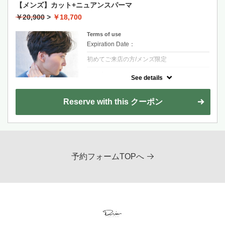
【メンズ】カット+ニュアンスパーマ
￥20,900
>
￥18,700
Terms of use
Expiration Date：
初めてご来店の方/メンズ限定
クーポンについて
See details
ニュアンスや細かい質感を表現するコスメパ
ーマ
Reserve with this クーポン
金山永周+2200
RYOHEI+2200
長度過鎖骨+1100~
予約フォームTOPへ