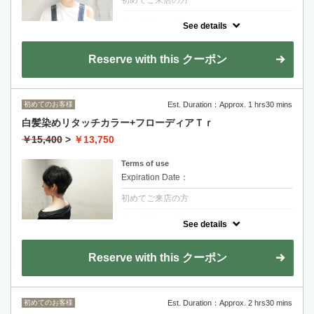
クーポンについて
See details
【化粧品登録された薬剤】柔らかい丸みで簡
単スタイリング
金山永周+2200
Reserve with this クーポン
RYOHEI+2200
長度過鎖骨+1100~
初めてのお客様
Est. Duration：Approx. 1 hrs30 mins
白髪染めリタッチカラー+フローディアＴｒ
￥15,400
>
￥13,750
Terms of use
Expiration Date：
初めてご来店の方
クーポンについて
See details
シャンプーブロー込み
金山永周+2200
Reserve with this クーポン
RYOHEI+2200
初めてのお客様
Est. Duration：Approx. 2 hrs30 mins