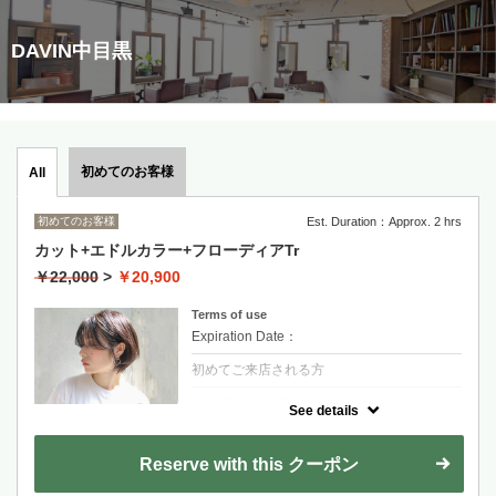
DAVIN中目黒
初めてのお客様
All
初めてのお客様
Est. Duration：Approx. 2 hrs
カット+エドルカラー+フローディアTr
￥22,000
>
￥20,900
Terms of use
Expiration Date：
初めてご来店される方
クーポンについて
See details
業界内で話題の最新カラー剤「エドル」を使
用。
傷んだ部分に直接反応する最新システムトリ
Reserve with this クーポン
ートメント。