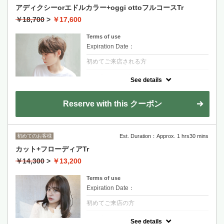
適合輕度到中度受損髮質
アディクシーorエドルカラー+oggi ottoフルコースTr
金山永周+2200
￥18,700
>
￥17,600
RYOHEI+2200
Terms of use
長度過鎖骨+1100~
Expiration Date：
初めてご来店される方
クーポンについて
See details
なりたいイメージ合わせて選択できる最新カ
ラー剤
Reserve with this クーポン
話題の髪質改善魔法トリートメントは一人一
人に合わせたオーダーメイド式
初めてのお客様
Est. Duration：Approx. 1 hrs30 mins
金山永周+2200
カット+フローディアTr
RYOHEI+2200
￥14,300
>
￥13,200
長度過鎖骨+1100~
Terms of use
Expiration Date：
初めてご来店の方
クーポンについて
See details