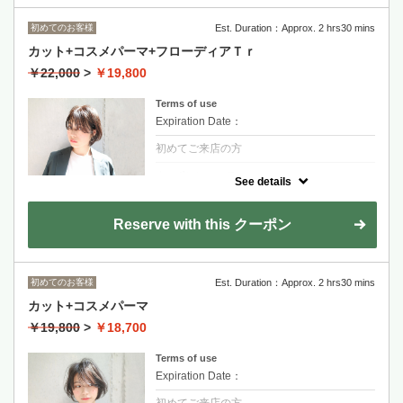
長度過鎖骨+1100~
初めてのお客様
Est. Duration：Approx. 2 hrs30 mins
カット+コスメパーマ+フローディアＴｒ
￥22,000
>
￥19,800
Terms of use
Expiration Date：
初めてご来店の方
クーポンについて
See details
傷んだ部分に直接作用する最新バルネイドシ
ステム
Reserve with this クーポン
ニュアンスや細かい質感を表現するコスメパ
ーマ
スタイリスト指名の場合
初めてのお客様
Est. Duration：Approx. 2 hrs30 mins
金山永周+2200
カット+コスメパーマ
RYOHEI+2200
￥19,800
>
￥18,700
Terms of use
Expiration Date：
初めてご来店の方