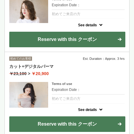
Expiration Date：
初めてご来店の方
クーポンについて
See details
【乾かすだけで形になる簡単スタイリングな
デジタルパーマ】髪質、痛みの状態に合わせ
た細かい薬剤選定。
Reserve with this クーポン
【傷んだ部分に直接反応する最新バルネイド
システム】
剪髮+熱塑燙+FLOWDIA護髮
初めてのお客様
Est. Duration：Approx. 3 hrs
適合想要簡單整理吹乾繞吹就有型的客人
カット+デジタルパーマ
スタイリスト指名の場合
￥23,100
>
￥20,900
金山永周+2200
RYOHEI+2200
Terms of use
Expiration Date：
初めてご来店の方
クーポンについて
See details
【乾かすだけで形になる簡単スタイリングな
デジタルパーマ】髪質、痛みの状態に合わせ
た細かい薬剤選定
Reserve with this クーポン
金山永周+2200
RYOHEI+2200