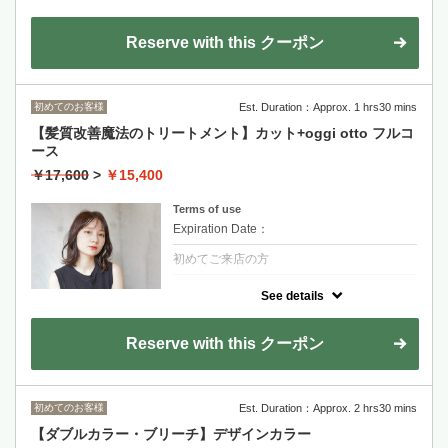
ダメージ部分にだけ反応する新たなケアシス
テム「バルネイドシステム」。選択的に補修
する事でベタつきのない髪本来の質感へ
Reserve with this クーポン
金山永周+2200
RYOHEI+2200
初めてのお客様
Est. Duration：Approx. 1 hrs30 mins
長度過鎖骨+1100~
剪髮+FLOWDIA護髮
【髪質改善魔法のトリートメント】カット+oggi otto フルコ
ース
適合輕度到中度受損髮質
￥17,600
>
￥15,400
Terms of use
Expiration Date：
初めてご来店の方
クーポンについて
See details
話題の髪質改善魔法トリートメントはひとり
ひとりに合わせたオーダーメイド式
Reserve with this クーポン
骨格、髪質に合わせた似合わせカット
剪髮+oggi otto極致護髮
適合重度受損跟追求完美髮質的客人
初めてのお客様
Est. Duration：Approx. 2 hrs30 mins
金山永周+2200
【ダブルカラー・ブリーチ】デザインカラー