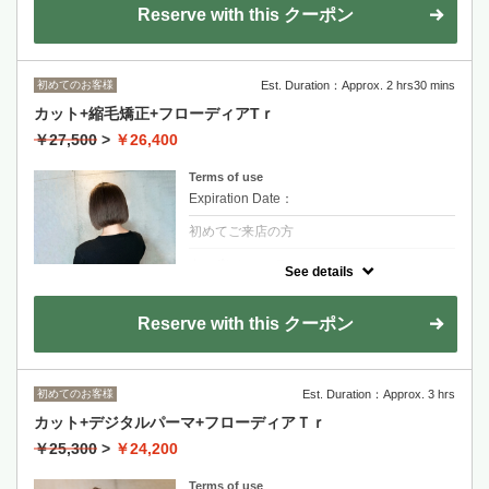
提案！
Reserve with this クーポン
パネル10枚まで(デザインにより追加が必要
な場合1枚ごとにブリーチ+550/カラー330)
手刷染或挑染+染髮上色
初めてのお客様
Est. Duration：Approx. 2 hrs30 mins
挑染部份上限10分區
カット+縮毛矯正+フローディアTｒ
超過部份一分區+550
金山永周+2200
￥27,500
>
￥26,400
RYOHEI+2200
Terms of use
長度過鎖骨+1100~
Expiration Date：
初めてご来店の方
クーポンについて
See details
【コスメ縮毛矯正酸性変更の場合+2200】
当日髪の状態によってはコスメ縮毛矯正に変
更もしくは施術をお断りさせて頂く場合がご
Reserve with this クーポン
ざいます。
金山永周+2200
RYOHEI+2200
初めてのお客様
Est. Duration：Approx. 3 hrs
長度過鎖骨+1100~
剪髮+離子燙+FLOWDIA護髮
カット+デジタルパーマ+フローディアＴｒ
重度受損髮質可加價+2200更換低傷害藥水
￥25,300
>
￥24,200
Terms of use