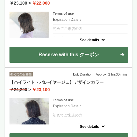
RYOHEI+2200
￥23,100
>
￥22,000
長度過鎖骨+1100~
Terms of use
Expiration Date：
初めてご来店の方
クーポンについて
See details
ブリーチカラーでしかできない色味。ワンラ
ンク上の透明感を実現。
丁寧かつ的確なカウンセリングで、なりたい
Reserve with this クーポン
イメージを最大限叶えます。
金山永周+2200
RYOHEI+2200
初めてのお客様
Est. Duration：Approx. 2 hrs30 mins
長度過鎖骨+1100~
【ハイライト・バレイヤージュ】デザインカラー
漂髮+染髮上色
￥24,200
>
￥23,100
OLAPLEX受損減低配方 +2200
Terms of use
Expiration Date：
初めてご来店の方
クーポンについて
See details
なりたいイメージをカウンセリングでしっか
り確認し、それに合ったデザインカラーをご