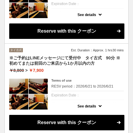
Expiration Date：
クーポンについて
See details
※ご予約、お問い合わせはLINEメッセージに
てお願いいたします。
「世界一気持ちいいマッサージ」と称され
Reserve with this クーポン
る、タイ古式。
ほぐし、ストレッチ、セン(つぼ)へのアプロ
ーチで心身のバランスを整えます。
日々の生活やストレスでお疲れの心と体に。
タイ古式体験におすすめのメニュー。
タイ古式
Est. Duration：Approx. 1 hrs30 mins
※ご予約はLINEメッセージにて受付中 タイ古式 90分 ※
初めてまたは前回のご来店から1か月以内の方
￥8,800
>
￥7,900
Terms of use
RESV period：2026/6/21 to 2026/6/21
Expiration Date：
初めてまたは前回のご来店から1か月以内の
See details
方
クーポンについて
Reserve with this クーポン
※ご予約、お問い合わせはLINEメッセージで
お願いいたします。