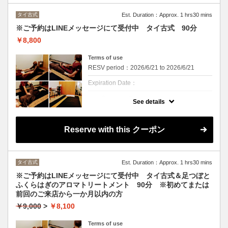
「世界一気持ちいいマッサージ」と称され
る、タイ古式。
タイ古式
Est. Duration：Approx. 1 hrs30 mins
ほぐし、ストレッチ、セン(つぼ)へのアプロ
ーチで心身のバランスを整えます。
※ご予約はLINEメッセージにて受付中 タイ古式 90分
日々の生活やストレスでお疲れの心に。
￥8,800
Terms of use
RESV period：2026/6/21 to 2026/6/21
Expiration Date：
クーポンについて
See details
※ご予約、お問い合わせはLINEメッセージで
お願いいたします。
「世界一気持ちいいマッサージ」と称され
Reserve with this クーポン
る、タイ古式。
ほぐし、ストレッチ、セン(つぼ)へのアプロ
ーチで心身のバランスを整えます。
日々の生活やストレスでお疲れの心に。
タイ古式
Est. Duration：Approx. 1 hrs30 mins
※ご予約はLINEメッセージにて受付中 タイ古式＆足つぼと
ふくらはぎのアロマトリートメント 90分 ※初めてまたは
前回のご来店から一か月以内の方
￥9,000
>
￥8,100
Terms of use