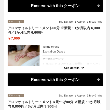
せていただけます。
Reserve with this クーポン
※タイ古式は対象外です。
アロマオイル
Est. Duration：Approx. 1 hrs10 mins
アロマオイルトリートメント60分 ※新規・1か月以内 6,300
円／3か月以内 6,600円
￥7,000
Terms of use
Expiration Date：
クーポンについて
お好みのアロマオイルを使用し、オールハン
ドで全身を丁寧にトリートメント。
See details
心地よい圧で筋肉の緊張をゆるめ、血行やリ
ンパの流れを促進。疲労やむくみをケアしな
がら、心身ともに深いリラックスへ導きま
Reserve with this クーポン
す。
アロマオイル
Est. Duration：Approx. 1 hrs40 mins
アロマオイルトリートメント＆足つぼ90分 ※新規・1か月以
内 8,800円／3か月以内 9,300円