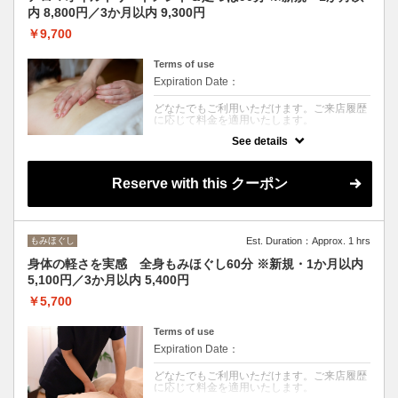
内 8,800円／3か月以内 9,300円
￥9,700
Terms of use
Expiration Date：
どなたでもご利用いただけます。ご来店履歴
に応じて料金を適用いたします。
See details
クーポンについて
足浴後、、全身のアロマオイルトリートメン
トと足つぼを組み合わせた人気コースです。
Reserve with this クーポン
血行やリンパの流れを促し、冷えやむくみ、
全身の疲労をやさしくケア。足元から全身の
巡りを整え、心身ともに深いリラックスへ導
きます。
もみほぐし
Est. Duration：Approx. 1 hrs
身体の軽さを実感 全身もみほぐし60分 ※新規・1か月以内
5,100円／3か月以内 5,400円
￥5,700
Terms of use
Expiration Date：
どなたでもご利用いただけます。ご来店履歴
に応じて料金を適用いたします。