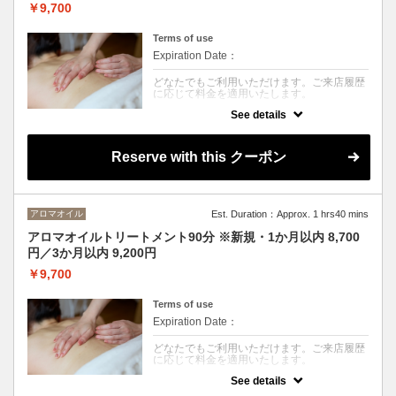
￥9,700
Terms of use
Expiration Date：
どなたでもご利用いただけます。ご来店履歴
に応じて料金を適用いたします。
See details
クーポンについて
足浴後、、全身のアロマオイルトリートメン
トと足つぼを組み合わせた人気コースです。
Reserve with this クーポン
血行やリンパの流れを促し、冷えやむくみ、
全身の疲労をやさしくケア。足元から全身の
巡りを整え、心身ともに深いリラックスへ導
きます。
アロマオイル
Est. Duration：Approx. 1 hrs40 mins
アロマオイルトリートメント90分 ※新規・1か月以内 8,700
円／3か月以内 9,200円
￥9,700
Terms of use
Expiration Date：
どなたでもご利用いただけます。ご来店履歴
に応じて料金を適用いたします。
See details
クーポンについて