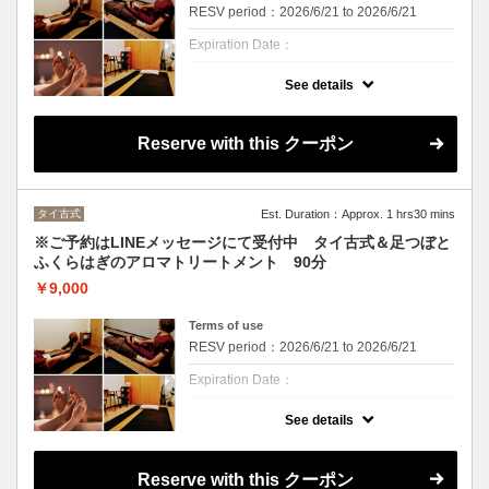
RESV period：2026/6/21 to 2026/6/21
Expiration Date：
初めてまたは前回のご来店から一か月以内の
See details
方
クーポンについて
Reserve with this クーポン
※ご予約、お問い合わせはLINEメッセージで
お願いいたします。
疲れたお体をスッキリ リラックス＆リフレ
ッシュ。
タイ古式
Est. Duration：Approx. 1 hrs30 mins
タイ古式＆足つぼとふくらはぎのアロマオイ
ルトリートメント。
※ご予約はLINEメッセージにて受付中 タイ古式＆足つぼと
足つぼでお身体の不調を整え、血流アップ、
むくみが気になる脚もスッキリ！
ふくらはぎのアロマトリートメント 90分
タイ古式でほぐし、ストレッチ、セン(つぼ)
￥9,000
へのアプローチで心も体も心地よくリラック
ス。
Terms of use
RESV period：2026/6/21 to 2026/6/21
Expiration Date：
クーポンについて
See details
※ご予約、お問い合わせはLINEメッセージで
お願いいたします。
疲れたお体をスッキリ リラックス＆リフレ
Reserve with this クーポン