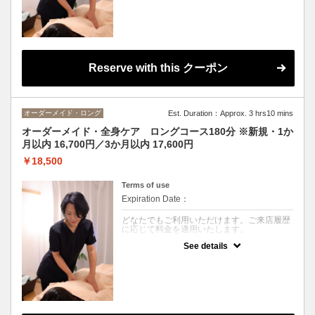
心身のお疲れを徹底的に癒す人気のロングコ
ース。
もみほぐし・アロマオイルトリートメント・
足つぼなど、当サロンの施術内容から、お身
体の状態やご希望に合わせて自由に組み合わ
せていただけます。
Reserve with this クーポン
※タイ古式は対象外です。
オーダーメイド・ロング
Est. Duration：Approx. 3 hrs10 mins
オーダーメイド・全身ケア ロングコース180分 ※新規・1か
月以内 16,700円／3か月以内 17,600円
￥18,500
Terms of use
Expiration Date：
どなたでもご利用いただけます。ご来店履歴
に応じて料金を適用いたします。
See details
クーポンについて
心身のお疲れを徹底的に癒す人気のロングコ
ース。
もみほぐし・アロマオイルトリートメント・
足つぼなど、当サロンの施術内容から、お身
体の状態やご希望に合わせて自由に組み合わ