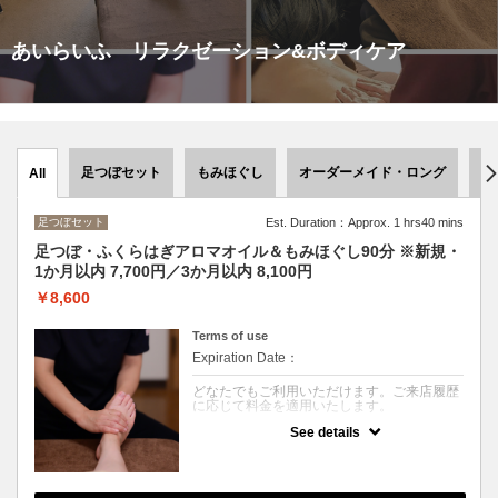
あいらいふ リラクゼーション&ボディケア
足つぼセット
もみほぐし
オーダーメイド・ロング
ア
All
足つぼセット
Est. Duration：Approx. 1 hrs40 mins
足つぼ・ふくらはぎアロマオイル＆もみほぐし90分 ※新規・
1か月以内 7,700円／3か月以内 8,100円
￥8,600
Terms of use
Expiration Date：
どなたでもご利用いただけます。ご来店履歴
に応じて料金を適用いたします。
See details
クーポンについて
施術内容
足浴付き。足つぼ・ふくらはぎのアロマトリ
ートメントと着衣での全身もみほぐしで、全