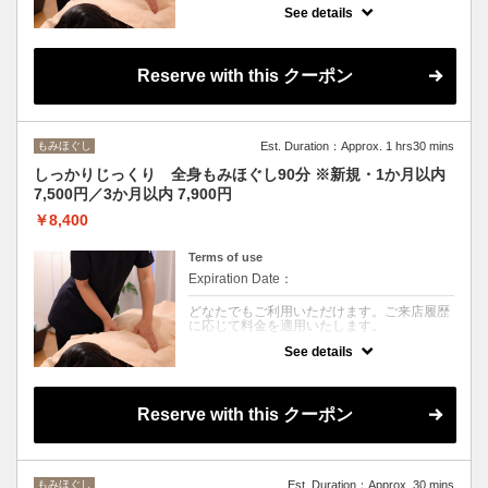
See details
クーポンについて
着衣で行うもみほぐしです。
整体の技術を取り入れ、筋肉のつながりにア
プローチ。疲労がたまったお身体もすっきり
Reserve with this クーポン
リフレッシュへ導きます。
心地よい圧とリズムで、深いリラックスをご
体感ください。
もみほぐし
Est. Duration：Approx. 1 hrs30 mins
しっかりじっくり 全身もみほぐし90分 ※新規・1か月以内
7,500円／3か月以内 7,900円
￥8,400
Terms of use
Expiration Date：
どなたでもご利用いただけます。ご来店履歴
に応じて料金を適用いたします。
See details
クーポンについて
着衣で行う全身もみほぐしです。整体の技術
を取り入れ、筋肉のつながりを意識しながら
全身へ丁寧にアプローチ。
Reserve with this クーポン
お疲れの箇所をしっかりじっくりほぐし、疲
労がたまったお身体をすっきりリフレッシュ
へ導きます。心地よい圧とリズムで、深いリ
ラックスをご体感ください。
もみほぐし
Est. Duration：Approx. 30 mins