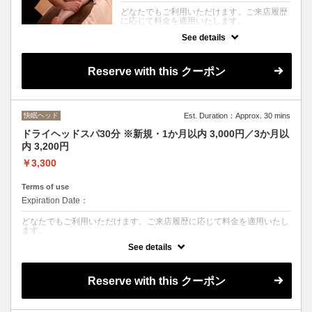
どなたでもご利用いただけます。ご来店履歴
に応じて料金を適用いたします。
See details
クーポンについて
足浴後、アロマオイルを使用し、足先からふ
くらはぎ、前もも・裏ももまで脚全体を丁寧
Reserve with this クーポン
にトリートメント。
血行やリンパの流れを促し、むくみや冷え、
脚の疲れをやさしくケアします。
ハーフパンツに着替えて受けられるため、ア
ロマトリートメントが初めての方にもおすす
快眠ヘッド
Est. Duration：Approx. 30 mins
めです。
脚の巡りを整え、軽やかな身体へ導きます。
ドライヘッドスパ30分 ※新規・1か月以内 3,000円／3か月以
内 3,200円
￥3,300
Terms of use
Expiration Date：
どなたでもご利用いただけます。ご来店履歴に応じて料金を適用いたし
ます。
See details
クーポンについて
水を使わないドライヘッドスパです。
爽やかな柑橘系の香りに包まれながら、頭皮を中心に首・肩まで心地よ
Reserve with this クーポン
くほぐします。脳疲労や眼精疲労、首や肩の緊張をやさしくほぐし、心
身を深いリラックスへ導きます。快眠をサポートしたい方にもおすすめ
です。