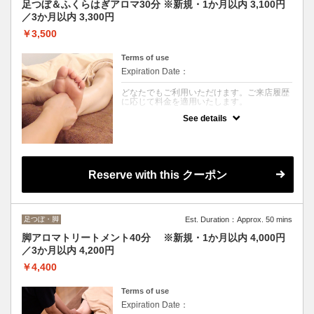
足つぼ＆ふくらはぎアロマ30分 ※新規・1か月以内 3,100円
／3か月以内 3,300円
￥3,500
Terms of use
Expiration Date：
どなたでもご利用いただけます。ご来店履歴
に応じて料金を適用いたします。
See details
クーポンについて
足浴後、アロマオイルを使用して足裏の反射
区とふくらはぎを丁寧にトリートメント。
血行やリンパの流れを促し、冷えやむくみ、
足の疲れをすっきりケアします。足元から全
身の巡りを整え、軽やかな身体へ導きます。
Reserve with this クーポン
足つぼ・脚
Est. Duration：Approx. 50 mins
脚アロマトリートメント40分 ※新規・1か月以内 4,000円
／3か月以内 4,200円
￥4,400
Terms of use
Expiration Date：