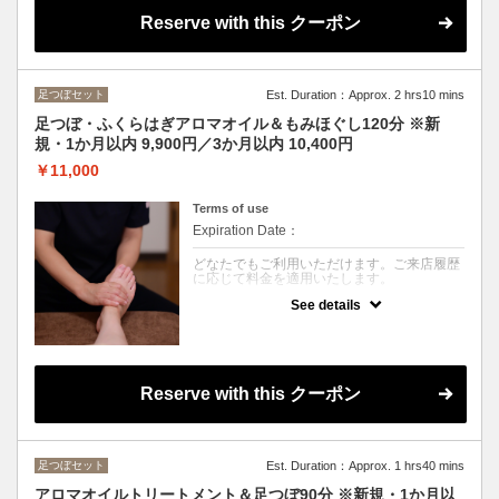
身をバランスよくケアします。
Reserve with this クーポン
こんな方におすすめ
肩や腰のお疲れ、全身のだるさ、足の疲れ、
冷えが気になる方におすすめです。
足つぼセット
Est. Duration：Approx. 2 hrs10 mins
足つぼ・ふくらはぎアロマオイル＆もみほぐし120分 ※新
規・1か月以内 9,900円／3か月以内 10,400円
￥11,000
Terms of use
Expiration Date：
どなたでもご利用いただけます。ご来店履歴
に応じて料金を適用いたします。
See details
クーポンについて
足浴付き。足つぼ・ふくらはぎのアロマトリ
ートメントと着衣での全身もみほぐしで、全
身をバランスよくケアします。
こんな方におすすめ
Reserve with this クーポン
肩や腰のお疲れ、全身のだるさ、足の疲れ、
冷えが気になる方におすすめです。
足つぼセット
Est. Duration：Approx. 1 hrs40 mins
アロマオイルトリートメント＆足つぼ90分 ※新規・1か月以