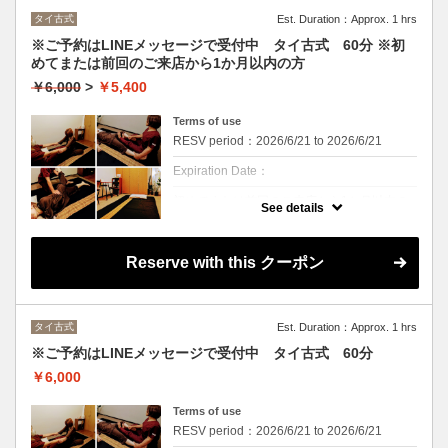
タイ古式
Est. Duration：Approx. 1 hrs
※ご予約はLINEメッセージで受付中 タイ古式 60分 ※初
めてまたは前回のご来店から1か月以内の方
￥6,000
>
￥5,400
Terms of use
RESV period：2026/6/21 to 2026/6/21
Expiration Date：
初めてまたは前回のご来店から1か月以内の
See details
方
クーポンについて
Reserve with this クーポン
※ご予約、お問い合わせはLINEメッセージよ
りお願いいたします。
「世界一気持ちいいマッサージ」と称され
る、タイ古式。
タイ古式
Est. Duration：Approx. 1 hrs
ほぐし、ストレッチ、セン(つぼ)へのアプロ
ーチで心身のバランスを整えます。
※ご予約はLINEメッセージで受付中 タイ古式 60分
タイ古式体験におすすめのメニュー。
￥6,000
Terms of use
RESV period：2026/6/21 to 2026/6/21