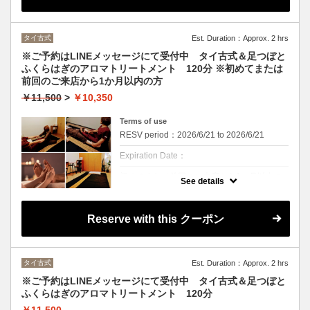
ッシュ。
タイ古式＆足つぼとふくらはぎのアロマオイ
ルトリートメント。
足つぼでお身体の不調を整え、血流アップ、
むくみが気になる脚もスッキリ！
タイ古式
Est. Duration：Approx. 2 hrs
タイ古式でほぐし、ストレッチ、セン(つぼ)
へのアプローチで心も体も心地よくリラック
※ご予約はLINEメッセージにて受付中 タイ古式＆足つぼと
ス。
ふくらはぎのアロマトリートメント 120分 ※初めてまたは
前回のご来店から1か月以内の方
￥11,500
>
￥10,350
Terms of use
RESV period：2026/6/21 to 2026/6/21
Expiration Date：
初めてまたは前回のご来店から1か月以内の
See details
方
クーポンについて
Reserve with this クーポン
※ご予約、お問い合わせはLINEメッセージで
お願いいたします。
疲れたお体をスッキリ リラックス＆リフレ
ッシュ。
タイ古式
Est. Duration：Approx. 2 hrs
タイ古式＆足つぼとふくらはぎのアロマオイ
ルトリートメント。
※ご予約はLINEメッセージにて受付中 タイ古式＆足つぼと
足つぼでお身体の不調を整え、血流アップ、
むくみが気になる脚もスッキリ！
ふくらはぎのアロマトリートメント 120分
タイ古式でほぐし、ストレッチ、セン(つぼ)