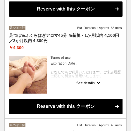
お好みのアロマオイルを使用し、オールハン
ドで全身をゆったりトリートメント。
Reserve with this クーポン
全身をケアしながら、お疲れの箇所を重点的
にじっくり施術いたします。ゆっくり身体を
ほぐし、心身の緊張をゆるめて深い癒しへ導
く90分コースです。
足つぼ・脚
Est. Duration：Approx. 55 mins
足つぼ＆ふくらはぎアロマ45分 ※新規・1か月以内 4,100円
／3か月以内 4,300円
￥4,600
Terms of use
Expiration Date：
どなたでもご利用いただけます。ご来店履歴
に応じて料金を適用いたします。
See details
クーポンについて
足浴後、アロマオイルを使用して足裏の反射
区とふくらはぎを丁寧にトリートメント。
血行やリンパの流れを促し、冷えやむくみ、
足の疲れをすっきりケアします。足元から全
身の巡りを整え、軽やかな身体へ導きます。
Reserve with this クーポン
足つぼ・脚
Est. Duration：Approx. 40 mins