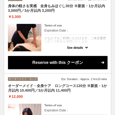
身体の軽さを実感 全身もみほぐし30分 ※新規・1か月以内
3,000円／3か月以内 3,200円
￥3,300
Terms of use
Expiration Date：
どなたでもご利用いただけます。ご来店履歴
に応じて料金を適用いたします。
See details
クーポンについて
着衣で行う全身もみほぐしです。
整体の技術を取り入れ、筋肉のつながりを意
識しながら気になる箇所を中心に施術。お仕
Reserve with this クーポン
事帰りや空いた時間にも、短時間ですっきり
リフレッシュしたい方におすすめです。
オーダーメイド・ロング
Est. Duration：Approx. 2 hrs10 mins
オーダーメイド・全身ケア ロングコース120分 ※新規・1か
月以内 10,400円／3か月以内 11,400円
￥12,000
Terms of use
Expiration Date：