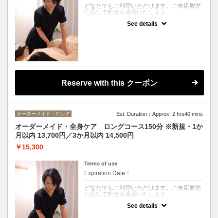
どなたでもご利用いただけます。ご来店履歴
に応じて料金を適用いたします。
See details
クーポンについて
心身のお疲れを徹底的に癒す人気のロングコ
ース。
もみほぐし・アロマオイルトリートメント・
足つぼなど、当サロン施術内容から、お身体
の状態やご希望に合わせて自由に組み合わせ
ていただけます。
Reserve with this クーポン
※タイ古式は対象外です。
オーダーメイド・ロング
Est. Duration：Approx. 2 hrs40 mins
オーダーメイド・全身ケア ロングコース150分 ※新規・1か
月以内 13,700円／3か月以内 14,500円
￥15,300
Terms of use
Expiration Date：
どなたでもご利用いただけます。ご来店履歴
に応じて料金を適用いたします。
See details
クーポンについて