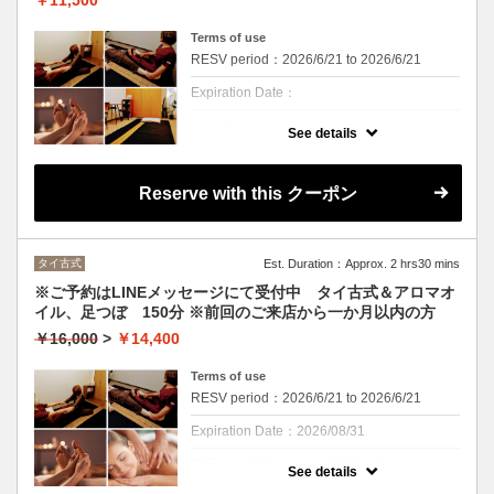
￥11,500
へのアプローチで心も体も心地よくリラック
ス。
Terms of use
RESV period：2026/6/21 to 2026/6/21
Expiration Date：
クーポンについて
See details
※ご予約、お問い合わせはLINEメッセージで
お願いいたします。
疲れたお体をスッキリ リラックス＆リフレ
Reserve with this クーポン
ッシュ。
タイ古式＆足つぼとふくらはぎのアロマオイ
ルトリートメント。
足つぼでお身体の不調を整え、血流アップ、
むくみが気になる脚もスッキリ！
タイ古式
Est. Duration：Approx. 2 hrs30 mins
タイ古式でほぐし、ストレッチ、セン(つぼ)
へのアプローチで心も体も心地よくリラック
※ご予約はLINEメッセージにて受付中 タイ古式＆アロマオ
ス。
イル、足つぼ 150分 ※前回のご来店から一か月以内の方
￥16,000
>
￥14,400
Terms of use
RESV period：2026/6/21 to 2026/6/21
Expiration Date：2026/08/31
前回のご来店から一か月以内の方
See details