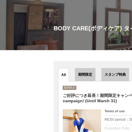
BODY CARE(ボディケア)
期間限定
スタンプ特典
All
期間限定
ご好評につき延長！期間限定キャンペーン(3月末日
campaign! (Until March 31)
Terms of use
RESV period：202
Expiration Date