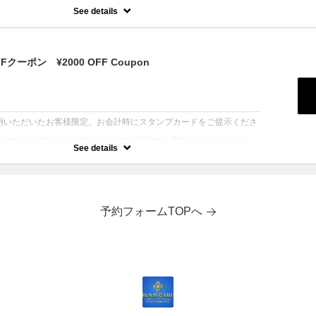
See details
にご提示ください！ 期間中おひとり様1回限りのご利用とさせていた
ンとの併用不可） Please present this at the time of
 offer is limited to one use per person during the period. (Cannot be
ーポン ¥2000 OFF Coupon
ther coupons)
コースを１，０００円割引いたします！ 期間限定の特別キャンペーン
：
い！ Get ¥1,000 off all courses over 100 minutes! Take
 limited-time special campaign!
利用いただいたお客様限定。お会計時にスタンプカードをご提示くださ
ustomers who have visited our store 10 times. Please present your
See details
eckout.
だいたお客様に2000円offのクーポンを付与いたします。
a ¥2,000 off coupon to customers who have used our service 10
予約フォームTOPへ