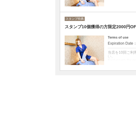
1 times per user
受付時ご予約時
だきます。 （他のクーポ
スタンプ特典
reservation! This
スタンプ10個獲得の方限定2000円OFFク
combined with o
クーポンについて
Terms of use
100分以上の全
Expiration Date
をこの機会にぜひご利用下さ
advantage of this
当店を10回ご
い。
Exclusively for c
stamp card at ch
クーポンについて
10回ご利用いた
We will provide 
times.