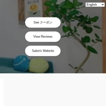
See クーポン
View Reviews
Salon's Website