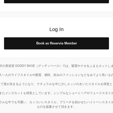
Log In
Book as Reservia Member
沢の美容室 GOODY BASE（グッディベース）では、髪質やクセをふまえカットし
人一人のライフスタイルや髪質、個性、好みのファッションなどをみてより良いも
して形が決まるようになり、ナチュラルな中に少しエッジのきいたスタイルを得意と
またメンズカットも得意としています。シンプルなショートヘアやフェードスタイ
ラルな中でも可愛い、カッコいいスタイル、ブリーチを効かせたハイトーンスタイ
ものを提案させて頂きます。