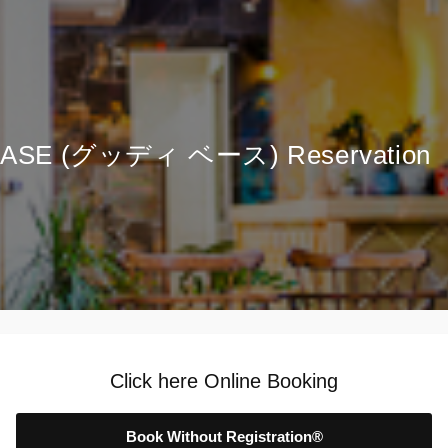
ASE (グッディ ベース) Reservation
Click here Online Booking
Book Without Registration®