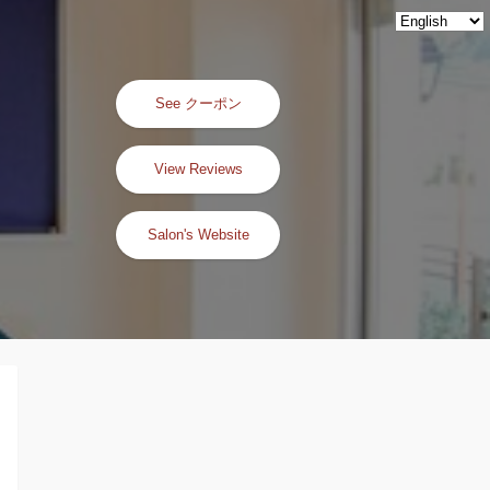
See クーポン
View Reviews
Salon's Website