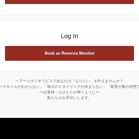
Log In
Book as Reservia Member
ヘアースタジオラピスであなたの「なりたい」を叶えませんか？
ースタイルがわからない」「毎日のスタイリングが決まらない」「髪質や髪の状態
ーお客様一人ひとりが輝くようにー
私たちがお手伝いします。