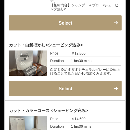
す。
【施術内容】シャンプー＋ブロー<シェービ
ング無し>
Select
カット・白髪ぼかし<シェービング込み>
Price
￥12,800
Duration
1 hrs30 mins
白髪を染めすぎずナチュラルグレーに染め上
げることで見た目が10歳若くみえます。
Select
カット・カラーコース <シェービング込み>
Price
￥14,500
Duration
1 hrs30 mins