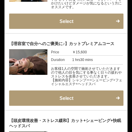
かけたいけどダメージが気になるという方に
オススメです。
Select
【理容室で自分へのご褒美に♪】カットプレミアムコース
Price
￥15,600
Duration
1 hrs30 mins
お客様1人の空間で施術させていただきます
ので他人の目を気にする事なく日々の疲れや
ストレスを改善させていただきます。
【施術内容】シャンプー+シェービング+フェ
イシャルエステ+ヘッドスパ
Select
【頭皮環境改善・ストレス緩和】カット+シェービング+快眠
ヘッドスパ