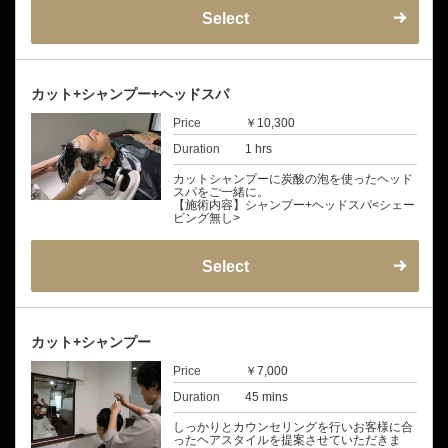
Select
カット+シャンプー+ヘッドスパ
Price
￥10,300
Duration
1 hrs
カットシャンプーに炭酸の泡を使ったヘッド
スパをご一緒に。
【施術内容】シャンプー+ヘッドスパ<シェー
ビング無し>
Select
カット+シャンプー
Price
￥7,000
Duration
45 mins
しっかりとカウンセリングを行いお客様に合
ったヘアスタイルを提案させていただきま