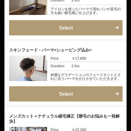
Duration
2 hrs
アイロンを使ったパーマで濡れパンや直毛の
方を緩い癖毛風に仕上げます。
Select
スキンフェード・パーマ<シェービング込み>
Price
￥17,800
Duration
2 hrs
綺麗なグラデーションのフェードカットとそ
れに合うパーマをかけさせていただきます。
Select
メンズカット＋ナチュラル縮毛矯正【癖毛のお悩みも一発解
決】
Price
￥22,200