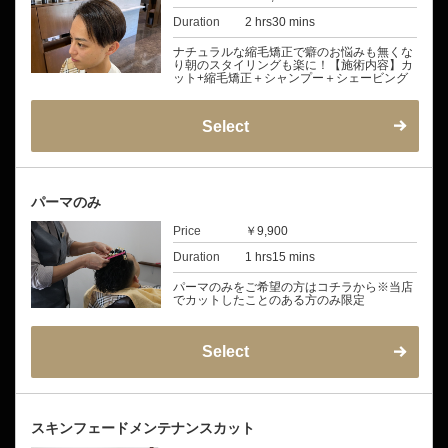
Duration
2 hrs30 mins
ナチュラルな縮毛矯正で癖のお悩みも無くな
り朝のスタイリングも楽に！【施術内容】カ
ット+縮毛矯正＋シャンプー＋シェービング
Select
パーマのみ
Price
￥9,900
Duration
1 hrs15 mins
パーマのみをご希望の方はコチラから※当店
でカットしたことのある方のみ限定
Select
スキンフェードメンテナンスカット