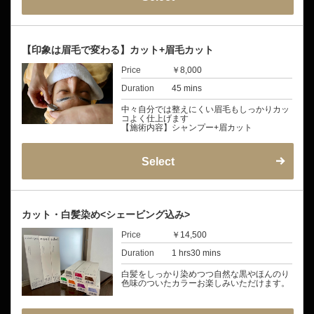
【印象は眉毛で変わる】カット+眉毛カット
Price
￥8,000
Duration
45 mins
中々自分では整えにくい眉毛もしっかりカッ
コよく仕上げます
【施術内容】シャンプー+眉カット
Select
カット・白髪染め<シェービング込み>
Price
￥14,500
Duration
1 hrs30 mins
白髪をしっかり染めつつ自然な黒やほんのり
色味のついたカラーお楽しみいただけます。