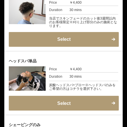
Price
￥4,400
Duration
30 mins
当店でスキンフェードのカット後3週間以内
のお客様限定※刈り上げ部分のみの施術とな
ります。
Select
ヘッドスパ単品
Price
￥4,400
Duration
30 mins
炭酸ヘッドスパ+ブロー※ヘッドスパのみを
ご希望の方はコチラを選択下さい。
Select
シェービングのみ