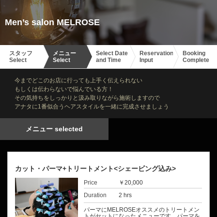
Men’s salon MELROSE
スタッフ
メニュー
Select Date
Reservation
Booking
Select
Select
and Time
Input
Complete
今までどこのお店に行っても上手く伝えられない
もしくは伝わらないで悩んでいる方！
その気持ちをしっかりと汲み取りながら施術しますので
アナタに1番似合うヘアスタイルを一緒に完成させましょう
メニュー selected
カット・パーマ+トリートメント<シェービング込み>
Price
￥20,000
Duration
2 hrs
パーマにMELROSEオススメのトリートメン
トがセットになったメニューです。パーマを