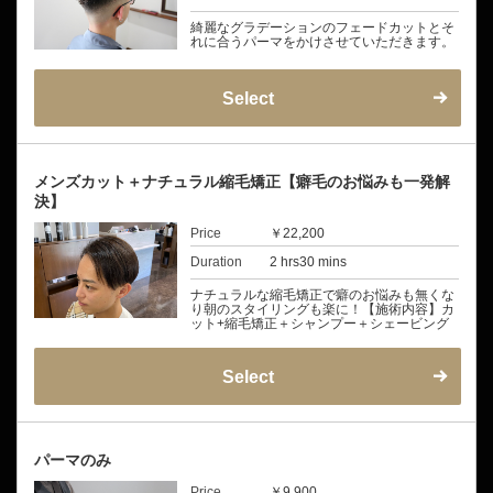
綺麗なグラデーションのフェードカットとそ
れに合うパーマをかけさせていただきます。
Select
メンズカット＋ナチュラル縮毛矯正【癖毛のお悩みも一発解
決】
Price
￥22,200
Duration
2 hrs30 mins
ナチュラルな縮毛矯正で癖のお悩みも無くな
り朝のスタイリングも楽に！【施術内容】カ
ット+縮毛矯正＋シャンプー＋シェービング
Select
パーマのみ
Price
￥9,900