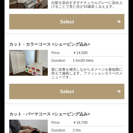
白髪を染めすぎずナチュラルグレーに染め上
げることで見た目が10歳若くみえます。
Select
カット・カラーコース <シェービング込み>
Price
￥14,500
Duration
1 hrs30 mins
髪に栄養を補充しながらダメージを最低限に
抑えて施術します。ファッションカラーのメ
ニューです。
Select
カット・パーマコース <シェービング込み>
Price
￥16,700
Duration
2 hrs