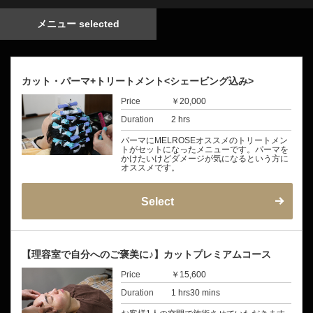
メニュー selected
カット・パーマ+トリートメント<シェービング込み>
Price
￥20,000
Duration
2 hrs
パーマにMELROSEオススメのトリートメン
トがセットになったメニューです。パーマを
かけたいけどダメージが気になるという方に
オススメです。
Select
【理容室で自分へのご褒美に♪】カットプレミアムコース
Price
￥15,600
Duration
1 hrs30 mins