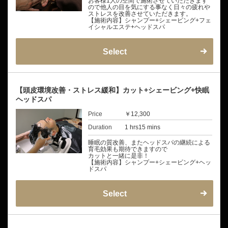
お客様1人の空間で施術させていただきます
ので他人の目を気にする事なく日々の疲れや
ストレスを改善させていただきます。
【施術内容】シャンプー+シェービング+フェ
イシャルエステ+ヘッドスパ
Select
【頭皮環境改善・ストレス緩和】カット+シェービング+快眠
ヘッドスパ
Price
￥12,300
Duration
1 hrs15 mins
睡眠の質改善、またヘッドスパの継続による
育毛効果も期待できますので
カットと一緒に是非！
【施術内容】シャンプー+シェービング+ヘッ
ドスパ
Select