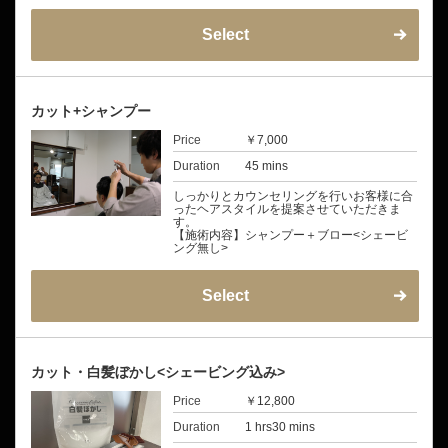
Select
カット+シャンプー
Price
￥7,000
Duration
45 mins
しっかりとカウンセリングを行いお客様に合
ったヘアスタイルを提案させていただきま
す。
【施術内容】シャンプー＋ブロー<シェービ
ング無し>
Select
カット・白髪ぼかし<シェービング込み>
Price
￥12,800
Duration
1 hrs30 mins