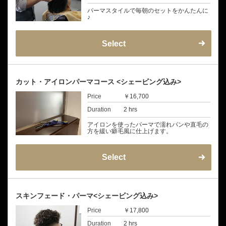
パーマスタイルで毎朝のセットをかんたんに
♪
Select
カット・アイロンパーマコース <シェービング込み>
Price
￥16,700
Duration
2 hrs
アイロンを使ったパーマで濡れパンや直毛の
方を緩い癖毛風に仕上げます。
Select
スキンフェード・パーマ<シェービング込み>
Price
￥17,800
Duration
2 hrs