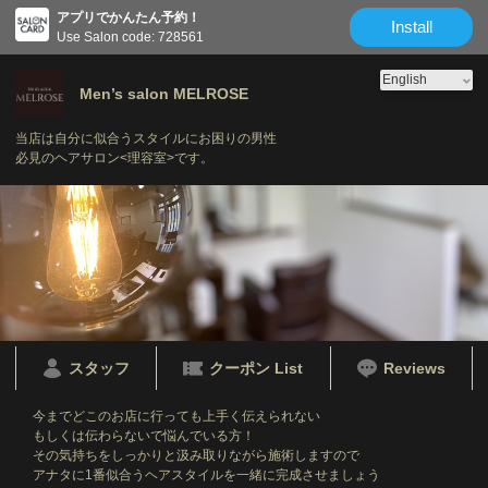
アプリでかんたん予約！
Install
Use Salon code: 728561
Men’s salon MELROSE
当店は自分に似合うスタイルにお困りの男性
必見のヘアサロン<理容室>です。
スタッフ
クーポン List
Reviews
今までどこのお店に行っても上手く伝えられない
もしくは伝わらないで悩んでいる方！
その気持ちをしっかりと汲み取りながら施術しますので
アナタに1番似合うヘアスタイルを一緒に完成させましょう