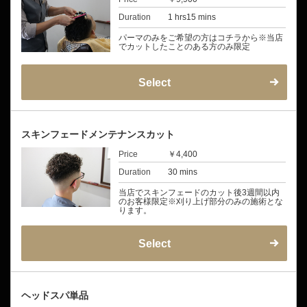
Duration
1 hrs15 mins
パーマのみをご希望の方はコチラから※当店
でカットしたことのある方のみ限定
Select
スキンフェードメンテナンスカット
Price
￥4,400
Duration
30 mins
当店でスキンフェードのカット後3週間以内
のお客様限定※刈り上げ部分のみの施術とな
ります。
Select
ヘッドスパ単品