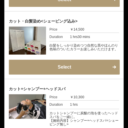
カット・白髪染め<シェービング込み>
Price
￥14,500
Duration
1 hrs30 mins
白髪をしっかり染めつつ自然な黒やほんのり
色味のついたカラーお楽しみいただけます。
Select
カット+シャンプー+ヘッドスパ
Price
￥10,300
Duration
1 hrs
カットシャンプーに炭酸の泡を使ったヘッド
スパをご一緒に。
【施術内容】シャンプー+ヘッドスパ<シェー
ビング無し>