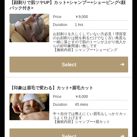
【顔剃りで肌ツヤUP】カット+シャンプー+シェービング<顔
パック付き>
Price
￥9,000
Duration
1 hrs
お顔剃りを久しくしていない方必見！理容室
のお顔剃りは髭を剃るだけでなく古い角質も
一緒に落とすので肌のトーンが上がり他人か
らの好印象間違い無しです
【施術内容】シャンプー+シェービング
Select
【印象は眉毛で変わる】カット+眉毛カット
Price
￥8,000
Duration
45 mins
中々自分では整えにくい眉毛もしっかりカッ
コよく仕上げます
【施術内容】シャンプー+眉カット
Select