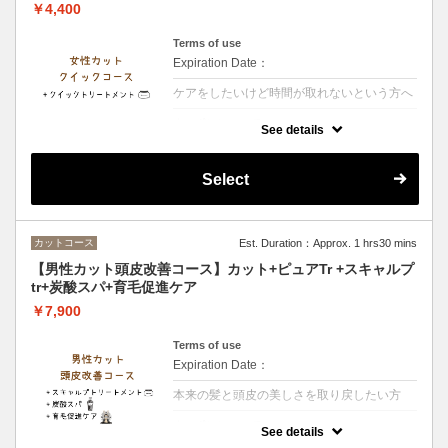
￥4,400
Terms of use
Expiration Date：
ケアをしたいけど時間が取れないという方へ
クーポンについて
See details
【シャンプー・ブロー・税込】ダメージが少
ないお客様・お時間があまりないお客様オス
スメのメニューですトリートメントで保湿を
Select
行います
カットコース
Est. Duration：Approx. 1 hrs30 mins
【男性カット頭皮改善コース】カット+ピュアTr +スキャルプ
tr+炭酸スパ+育毛促進ケア
￥7,900
Terms of use
Expiration Date：
本来の髪と頭皮の美しさを取り戻したい方
クーポンについて
See details
【シャンプー・ブロー・税込】炭酸濃度が