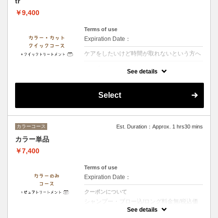
tr
￥9,400
Terms of use
Expiration Date：
ケアをしたいけど時間が取れないという方へ
クーポンについて
See details
【シャンプー・ブロー・税込】ダメージが少
ないお客様・お時間があまりないお客様オス
スメのメニューです２種類のトリートメント
Select
で保湿を行います
カラーコース
Est. Duration：Approx. 1 hrs30 mins
カラー単品
￥7,400
Terms of use
Expiration Date：
クーポンについて
シャンプー・ブロー込/ロング料金無/税込価
格《マイナストリー トメント》ダメージの原
See details
因残留薬剤を完全除去、髪 質・頭皮改 善カ