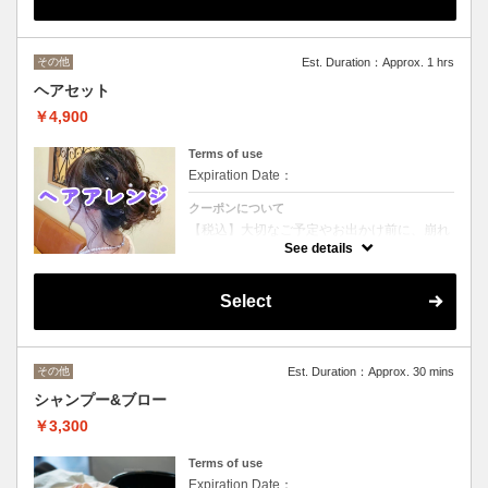
その他
Est. Duration：Approx. 1 hrs
ヘアセット
￥4,900
Terms of use
Expiration Date：
クーポンについて
【税込】大切なご予定やお出かけ前に、崩れ
にくく上品なスタイルに仕上げます。特別な
See details
一日を安心してお過ごしいただけます
Select
その他
Est. Duration：Approx. 30 mins
シャンプー&ブロー
￥3,300
Terms of use
Expiration Date：