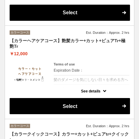
な艶としなやかさを実現する極上ケア
Select
カラーコース
Est. Duration：Approx. 2 hrs
【カラーヘアケアコース】艶髪カラー+カット+ピュアTr+極
艶Tr
￥12,000
Terms of use
Expiration Date：
髪のダメージを気にしない日々を求める方へ
クーポンについて
See details
【シャンプー・ブロー・税込】髪の内側に栄
養を入れる3段階集中トリートメント艶とま
とまりのある髪へ導きます
Select
カラーコース
Est. Duration：Approx. 2 hrs
【カラークイックコース】カラー+カット+ピュアtr+クイック