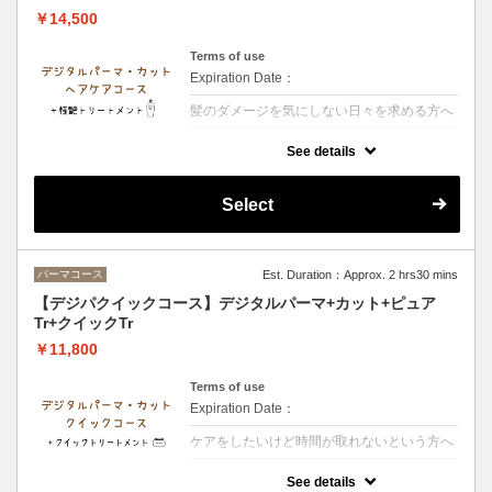
￥14,500
Terms of use
Expiration Date：
髪のダメージを気にしない日々を求める方へ
クーポンについて
See details
【シャンプー・ブロー・税込】＋カラーされ
るお客様は選択後＋カラー追加をお願い致し
ます・髪の内側に栄養を入れる3段階集中ト
Select
リートメント艶とまとまりのある髪へ導きま
す
パーマコース
Est. Duration：Approx. 2 hrs30 mins
【デジパクイックコース】デジタルパーマ+カット+ピュア
Tr+クイックTr
￥11,800
Terms of use
Expiration Date：
ケアをしたいけど時間が取れないという方へ
クーポンについて
See details