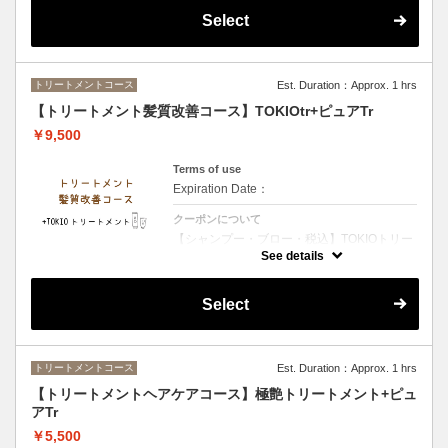
ます・ダメージが少ないお客様・お時間があ
Select
まりないお客様オススメのメニューです２種
類のトリートメントで保湿を行います
トリートメントコース
Est. Duration：Approx. 1 hrs
【トリートメント髪質改善コース】TOKIOtr+ピュアTr
￥9,500
Terms of use
Expiration Date：
クーポンについて
【シャンプー・ブロー・税込】TOKIOトリー
トメント特許技術で髪内部を徹底補修 圧倒的
See details
な艶としなやかさを実現する極上ケア
Select
トリートメントコース
Est. Duration：Approx. 1 hrs
【トリートメントヘアケアコース】極艶トリートメント+ピュ
アTr
￥5,500