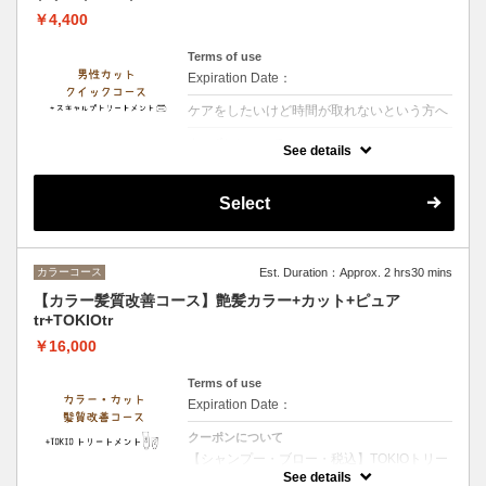
￥4,400
Terms of use
Expiration Date：
ケアをしたいけど時間が取れないという方へ
クーポンについて
See details
【シャンプー・ブロー・税込】スキャルプト
リートメントで頭皮をケア
Select
カラーコース
Est. Duration：Approx. 2 hrs30 mins
【カラー髪質改善コース】艶髪カラー+カット+ピュア
tr+TOKIOtr
￥16,000
Terms of use
Expiration Date：
クーポンについて
【シャンプー・ブロー・税込】TOKIOトリー
トメント特許技術で髪内部を徹底補修 圧倒的
See details