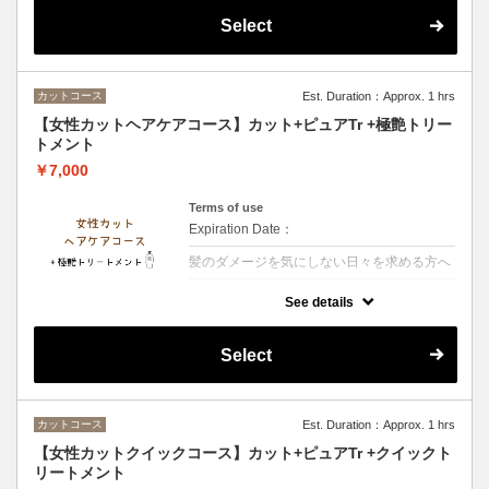
Select
カットコース
Est. Duration：Approx. 1 hrs
【女性カットヘアケアコース】カット+ピュアTr +極艶トリー
トメント
￥7,000
Terms of use
Expiration Date：
髪のダメージを気にしない日々を求める方へ
クーポンについて
See details
【シャンプー・ブロー・税込】髪の内側に栄
養を入れる3段階集中トリートメント艶とま
とまりのある髪へ導きます
Select
カットコース
Est. Duration：Approx. 1 hrs
【女性カットクイックコース】カット+ピュアTr +クイックト
リートメント