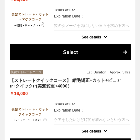
Terms of use
Expiration Date：
髪のダメージを気にしない日々を求める方へ
クーポンについて
See details
【シャンプー・ブロー・税込】＋カラーされ
るお客様は選択後＋カラー追加をお願い致し
ます・縮毛矯正では取れない髪のねじれまで
Select
改善していきます！内部改善3段階集中トリ
ートメント
美髪ストレートコース
Est. Duration：Approx. 3 hrs
【ストレートクイックコース】 縮毛矯正+カット+ピュア
tr+クイックtr(美髪変更+4000）
￥16,000
Terms of use
Expiration Date：
ケアをしたいけど時間が取れないという方へ
クーポンについて
See details
【シャンプー・ブロー・税込】＋カラーされ
るお客様は選択後＋カラー追加をお願い致し