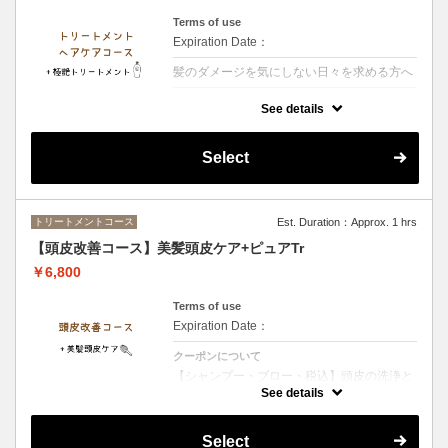
Terms of use
Expiration Date：
髪のダメージを気にしない日々を求める方へ
クーポンについて
See details
【シャンプー・ブロー・税込】髪の内側に栄
養を入れる3段階集中トリートメント艶とま
とまりのある髪へ導きます
Select
トリートメントコース
Est. Duration：Approx. 1 hrs
【頭皮改善コース】美髪頭皮ケア+ピュアTr
￥6,800
Terms of use
Expiration Date：
クーポンについて
【シャンプー・ブロー・税込】頭皮の洗浄と
栄養をふんだんに入れて、今ある髪の毛だけ
See details
でなく未来の髪までサポートしていく頭皮ケ
アのメニューです
Select