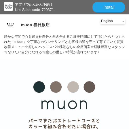
アプリでかんたん予約！
Install
Use Salon code: 729371
muon 春日原店
静かな空間で心を緩ませ自分と向き合えるご褒美時間にして頂けたらとつくら
れた「muon」☆丁寧なカウンセリングとお客様の髪を守って育てていく髪質
改善メニュー☆癒しのヘッドスパ☆移動なしの全席個室☆経験豊富なスタッフ
☆なりたい自分になれる☆癒しの優しい時間が流れています♪