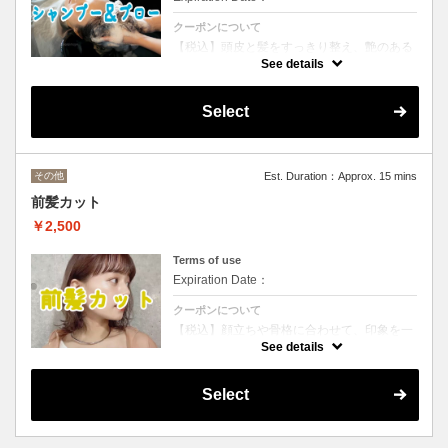
クーポンについて
【税込】頭皮と髪をすっきり整え、艶のある
まとまりの良い仕上がりへ。リフレッシュし
See details
たい時やお出かけ前にも最適です
Select
その他
Est. Duration：Approx. 15 mins
前髪カット
￥2,500
Terms of use
Expiration Date：
クーポンについて
【税込】顔立ちや骨格に合わせて、印象を一
番左右する前髪を丁寧にデザインします。少
See details
しの変化で雰囲気を整えたい方におすすめで
す
Select