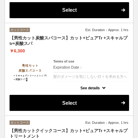
10000ppm!!頭皮・毛髪の皮脂除去します頭
皮の汚れをリセット頭皮栄養成分をしっかり
Select
補給本格スカルプケアです
カットコース
Est. Duration：Approx. 1 hrs
【男性カット炭酸スパコース】カット+ピュアTr +スキャルプ
tr+炭酸スパ
￥6,300
Terms of use
Expiration Date：
髪のダメージを気にしない日々を求める方へ
クーポンについて
See details
【シャンプー・ブロー・税込】炭酸濃度が
10000ppm!!頭皮・毛髪の皮脂除去します頭
皮の汚れをリセット＋アルガンオイル
Select
カットコース
Est. Duration：Approx. 1 hrs
【男性カットクイックコース】カット+ピュアTr +スキャルプ
トリートメント