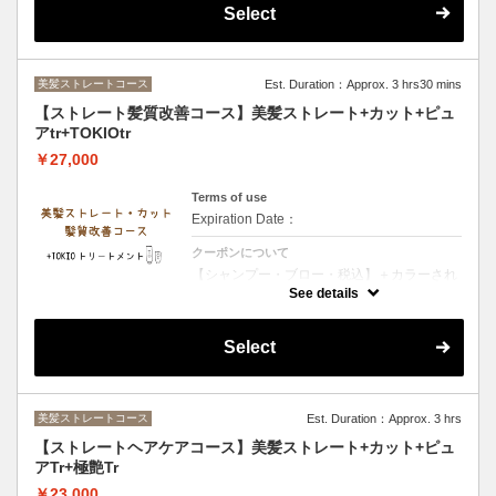
ます・ダメージが少ないお客様・お時間があ
Select
まりないお客様オススメのメニューです２種
類のトリートメントで保湿を行います
美髪ストレートコース
Est. Duration：Approx. 3 hrs30 mins
【ストレート髪質改善コース】美髪ストレート+カット+ピュ
アtr+TOKIOtr
￥27,000
Terms of use
Expiration Date：
クーポンについて
【シャンプー・ブロー・税込】＋カラーされ
るお客様は選択後＋カラー追加をお願い致し
See details
ます・TOKIOトリートメント特許技術で髪内
部を徹底補修 圧倒的な艶としなやかさを実現
する極上ケア
Select
美髪ストレートコース
Est. Duration：Approx. 3 hrs
【ストレートヘアケアコース】美髪ストレート+カット+ピュ
アTr+極艶Tr
￥23,000