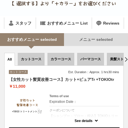
スタッフ
おすすめメニュー List
Reviews
おすすめメニュー selected
メニュー selected
カットコース
カラーコース
パーマコース
美髪ストレ
All
カットコース
Est. Duration：Approx. 1 hrs30 mins
【女性カット髪質改善コース】カット+ピュアTr +TOKIOtr
￥11,000
Terms of use
Expiration Date：
クーポンについて
【シャンプー・ブロー・税込】TOKIOトリー
トメント特許技術で髪内部を徹底補修 圧倒的
See details
な艶としなやかさを実現する極上ケア