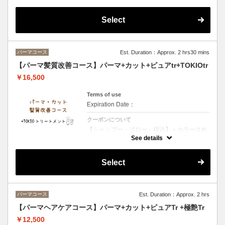
【シャンプー・ブロー・税込】＋カラーされ
るお客様は選択後＋カラー追加をお願い致し
ます・ダメージが少ないお客様・お時間があ
Select
まりないお客様オススメのメニューです２種
類のトリートメントで保湿を行います
パーマコース
Est. Duration：Approx. 2 hrs30 mins
【パーマ髪質改善コース】パーマ+カット+ピュアtr+TOKIOtr
￥16,500
Terms of use
Expiration Date：
クーポンについて
【シャンプー・ブロー・税込】＋カラーされ
るお客様は選択後＋カラー追加をお願い致し
See details
ます・TOKIOトリートメント特許技術で髪内
部を徹底補修 圧倒的な艶としなやかさを実現
する極上ケア
Select
パーマコース
Est. Duration：Approx. 2 hrs
【パーマヘアケアコース】パーマ+カット+ピュアTr +極艶Tr
￥12,500