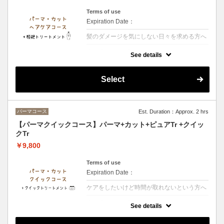
Terms of use
Expiration Date：
髪のダメージを気にしない日々を求める方へ
クーポンについて
See details
【シャンプー・ブロー・税込】＋カラーされ
るお客様は選択後＋カラー追加をお願い致し
ます・髪の内側に栄養を入れる3段階集中ト
Select
リートメント艶とまとまりのある髪へ導きま
す
パーマコース
Est. Duration：Approx. 2 hrs
【パーマクイックコース】パーマ+カット+ピュアTr +クイッ
クTr
￥9,800
Terms of use
Expiration Date：
ケアをしたいけど時間が取れないという方へ
クーポンについて
See details
【シャンプー・ブロー・税込】＋カラーされ
るお客様は選択後＋カラー追加をお願い致し