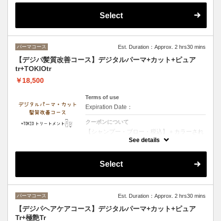
ラーで内部再生力と保湿持続力で艶感UP
Select
パーマコース
Est. Duration：Approx. 2 hrs30 mins
【デジパ髪質改善コース】デジタルパーマ+カット+ピュア
tr+TOKIOtr
￥18,500
Terms of use
Expiration Date：
クーポンについて
【シャンプー・ブロー・税込】＋カラーされ
るお客様は選択後＋カラー追加をお願い致し
See details
ます・TOKIOトリートメント特許技術で髪内
部を徹底補修 圧倒的な艶としなやかさを実現
する極上ケア
Select
パーマコース
Est. Duration：Approx. 2 hrs30 mins
【デジパヘアケアコース】デジタルパーマ+カット+ピュア
Tr+極艶Tr