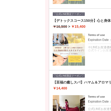
☆人気の充実内容
レッスンと施術
エアリアルヨガ(
男性もご利用O
♡公式LINE限定クーポン♡
※LINEお友達
【デトックスコース150分】心と身
￥16,500
>
￥15,400
Terms of use
Expiration Date
※LINEお友達
公式ラインお友
クーポンについて
☆人気の充実内容
レッスンと施術
ヨガ(マンツーマ
OK♪
♡公式LINE限定クーポン♡
※LINEお友達
【至福の癒しスパ】ハマム＆アロマリ
￥14,400
Terms of use
Expiration Date
公式LINEお友