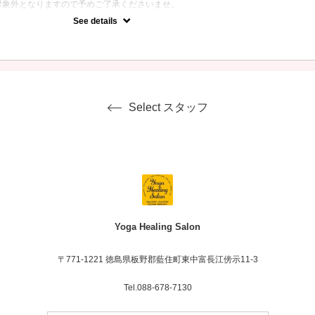
対象外となりますので予めご了承くださいませ。
See details
定クーポンです！
身を温めながら炭酸美容液を使用し頭皮をしっかりとほぐしていきま
どで目がお疲れの方や首・肩がお疲れの方におすすめです♡
Select スタッフ
Yoga Healing Salon
〒771-1221 徳島県板野郡藍住町東中富長江傍示11-3
Tel.088-678-7130