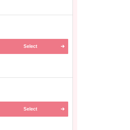
Select
Select