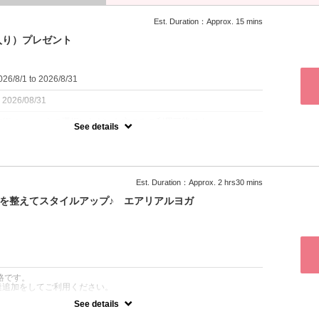
Est. Duration：Approx. 15 mins
入り）プレゼント
6/8/1 to 2026/8/31
：2026/08/31
施術メニューをご選択いただいた方のみご利用可能です。
See details
でもご利用可能です。
限定サービスです。
りの足湯で香りに癒されながらしっかり温め巡りを促します。
Est. Duration：Approx. 2 hrs30 mins
る方におすすめです。
体を整えてスタイルアップ♪ エアリアルヨガ
施術メニューをご選択いただいた方のみご利用可能です。
施術メニューを必ずご選択ください。
：
価格です。
達追加をしてご利用ください。
See details