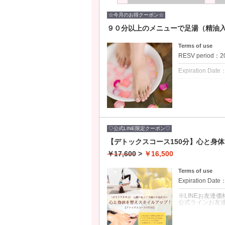
☆今月のお得クーポン☆
９０分以上のメニューで足湯（精油
Terms of use
RESV period：202
Expiration Date
※９０分以上の
※期間中は何度
※LINEお友達
クーポンについて
施術前に精油入
♡公式LINE限定クーポン♡
足先が冷えてい
【デトックスコース150分】心と身
※９０分以上の
※９０分以上の
￥17,600
>
￥16,500
Terms of use
Expiration Date
※LINEお友達
公式ラインお友
クーポンについて