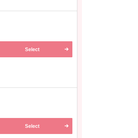
Select
Select