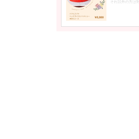
それ以外の方は
クーポンについて
※公式LINE限
ハマムスパで全
す。
スマホやPCな