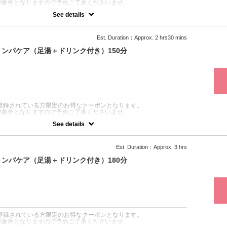
対象外となりますので予めご了承くださいませ。
See details
疫力向上／温熱／冷え性改善／毛穴の引き締め】など様々な効果が期
ず喜ばれるハーブの香りでとても癒され、リピーター様続出☆ハマム
Est. Duration：Approx. 2 hrs30 mins
ンパケアとセットメニューがお得に受けられます！
ンパケア（足湯＋ドリンク付き）150分
ACO認証最高級オーガニックゴールデン生ホホバオイルを使ったアロ
全身流した老廃物をより排出しやすくします。また、先にハマムスパ
イルの浸透がしやすくなりお肌の保湿にも◎
アの前後どちらかにハマムスパを行います。
をより高めたい方や冷え性の方やエイジングケアにおすすめです♡
：
達登録されている方限定のお得なクーポンとなります。
対象外となりますので予めご了承くださいませ。
See details
疫力向上／温熱／冷え性改善／毛穴の引き締め】など様々な効果が期
ず喜ばれるハーブの香りでとても癒され、リピーター様続出☆ハマム
Est. Duration：Approx. 3 hrs
ンパケアとセットメニューがお得に受けられます！
ンパケア（足湯＋ドリンク付き）180分
ACO認証最高級オーガニックゴールデン生ホホバオイルを使ったアロ
全身流した老廃物をより排出しやすくします。また、先にハマムスパ
イルの浸透がしやすくなりお肌の保湿にも◎
アの前後どちらかにハマムスパを行います。
をより高めたい方や冷え性の方やエイジングケアにおすすめです♡
：
達登録されている方限定のお得なクーポンとなります。
対象外となりますので予めご了承くださいませ。