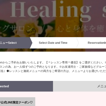
ニュー
Select
Select Date and Time
Reservation
I
ssonからご予約をお願いいたします。【＊レッスン専用＊優花】をご選択ください
スンの為、お一人様ずつのご予約となります。※お友達同士・ご家族様などグルー
様迄）◆レッスンと施術メニューの両方をご希望の方は、メニューよりお選びいただ
ected
メニュー
♡公式LINE限定クーポン♡