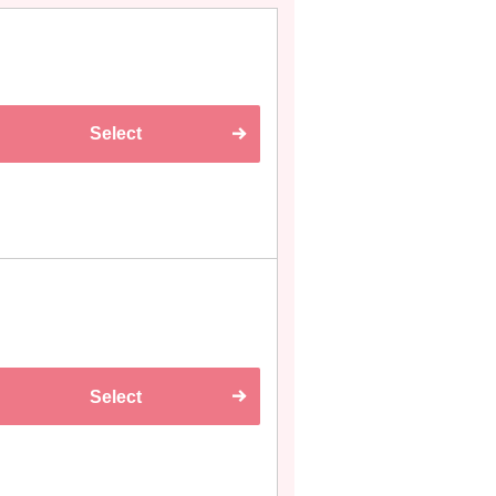
Select
Select