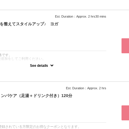
☆ デトックスセットコース！
を両方受けたい方におすすめ♪
マンツーマンレッスン)+アロマリンパケア+お支度&ティータイム
K♪
Est. Duration：Approx. 2 hrs30 mins
価格です。
体を整えてスタイルアップ♪ ヨガ
：
価格です。
達追加をしてご利用ください。
See details
☆ デトックスセットコース！
を両方受けたい方におすすめ♪
ンレッスン)+アロマリンパケア+お支度&ティータイム 男性もご利用
Est. Duration：Approx. 2 hrs
価格です。
ンパケア（足湯＋ドリンク付き）120分
：
達登録されている方限定のお得なクーポンとなります。