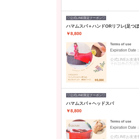
クーポンについて
【代謝促進／免
待でき男女問わ
♡公式LINE限定クーポン♡
スパとアロマリ
ハマムスパ＋ハンドORリフレ(足つぼ
オーストラリア
マリンパケアで
￥8,800
を行うことでオ
アロマリンパケ
デトックス効果
Terms of use
Expiration Date
公式LINEお友
それ以外の方は
クーポンについて
※公式LINE限
ハマムスパで全
でハンド（腕～指
ハンドケアかリ
♡公式LINE限定クーポン♡
ハマムスパ＋ヘッドスパ
￥8,800
Terms of use
Expiration Date
公式LINEお友