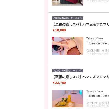
それ以外の方は
クーポンについて
【代謝促進／免
待でき男女問わ
♡公式LINE限定クーポン♡
スパとアロマリ
【至福の癒しスパ】ハマム＆アロマリ
オーストラリア
マリンパケアで
￥18,800
を行うことでオ
アロマリンパケ
デトックス効果
Terms of use
Expiration Date
公式LINEお友
それ以外の方は
クーポンについて
【代謝促進／免
待でき男女問わ
♡公式LINE限定クーポン♡
スパとアロマリ
【至福の癒しスパ】ハマム＆アロマリ
オーストラリア
マリンパケアで
￥22,700
を行うことでオ
アロマリンパケ
デトックス効果
Terms of use
Expiration Date
公式LINEお友
それ以外の方は