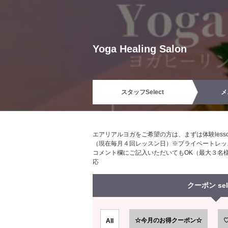
Yoga Healing Salon
スタッフ
Select
メ
エアリアルヨガをご希望の方は、まずは体験le
（現在毎月４回レッスン日）※プライベートレッ
コメント欄にご記入いただいてもOK（最大３名
応
クーポン sel
☆今月のお得クーポン☆
All