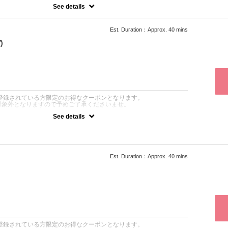
See details
疫力向上／温熱／冷え性改善／毛穴の引き締め】など様々な効果が期
ず喜ばれるハーブの香りでとても癒され、リピーター様続出☆ハマム
Est. Duration：Approx. 40 mins
ンパケアとセットメニューがお得に受けられます！
)
ACO認証最高級オーガニックゴールデン生ホホバオイルを使ったアロ
全身流した老廃物をより排出しやすくします。また、先にハマムスパ
イルの浸透がしやすくなりお肌の保湿にも◎
アの前後どちらかにハマムスパを行います。
をより高めたい方や冷え性の方やエイジングケアにおすすめです♡
：
達登録されている方限定のお得なクーポンとなります。
対象外となりますので予めご了承くださいませ。
See details
定クーポンです！
身を温めながらオーガニックホホバオイルを使ったアロマリンパケア
先）or リフレクソロジー（ひざ下～足裏）を流します
フレクソロジーのどちらかお好きな方をお選びください♡
Est. Duration：Approx. 40 mins
：
達登録されている方限定のお得なクーポンとなります。