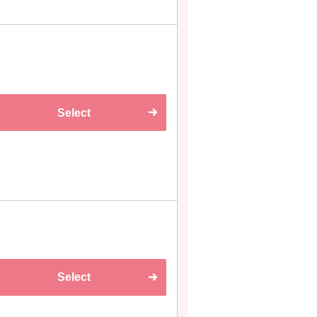
Select
Select