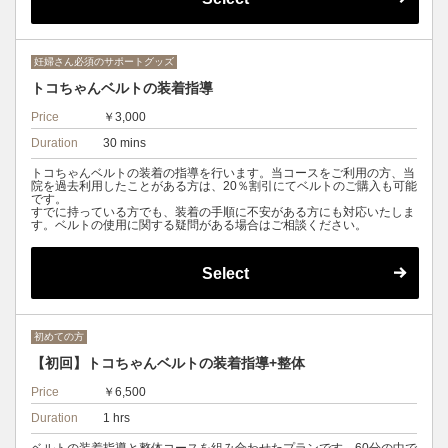
妊婦さん必須のサポートグッズ
トコちゃんベルトの装着指導
Price
￥3,000
Duration
30 mins
トコちゃんベルトの装着の指導を行います。当コースをご利用の方、当
院を過去利用したことがある方は、20％割引にてベルトのご購入も可能
です。
すでに持っている方でも、装着の手順に不安がある方にも対応いたしま
す。ベルトの使用に関する疑問がある場合はご相談ください。
Select
初めての方
【初回】トコちゃんベルトの装着指導+整体
Price
￥6,500
Duration
1 hrs