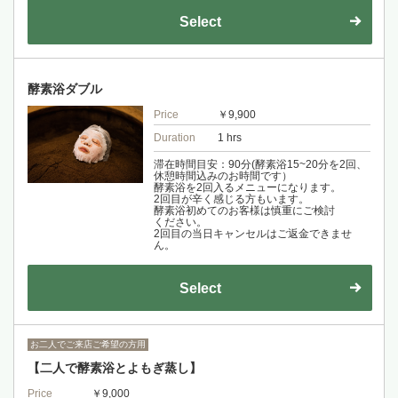
Select
酵素浴ダブル
Price
￥9,900
Duration
1 hrs
滞在時間目安：90分(酵素浴15~20分を2回、
休憩時間込みのお時間です）
酵素浴を2回入るメニューになります。
2回目が辛く感じる方もいます。
酵素浴初めてのお客様は慎重にご検討
ください。
2回目の当日キャンセルはご返金できませ
ん。
Select
お二人でご来店ご希望の方用
【二人で酵素浴とよもぎ蒸し】
Price
￥9,000