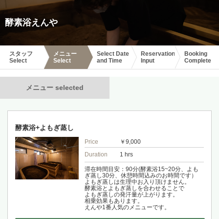
酵素浴えんや
スタッフ
メニュー
Select Date
Reservation
Booking
Select
Select
and Time
Input
Complete
メニュー selected
酵素浴+よもぎ蒸し
Price
￥9,000
Duration
1 hrs
滞在時間目安：90分(酵素浴15~20分、よも
ぎ蒸し30分、休憩時間込みのお時間です）
よもぎ蒸しは生理中お入り頂けません。
酵素浴とよもぎ蒸しを合わせることで
よもぎ蒸しの発汗量が上がります。
相乗効果もあります。
えんや1番人気のメニューです。