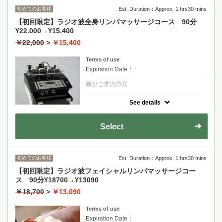
初めてのお客様
Est. Duration：Approx. 1 hrs30 mins
【初回限定】ラジオ波全身リンパマッサージコース 90分
¥22.000→¥15.400
￥22,000
>
￥15,400
Terms of use
Expiration Date：
新規ご来店の方
クーポンについて
See details
高周波（RF）を気になる個所に施術すること
で、身体全体の体温を内側から上昇させてく
れるため低体温、冷え性からくる肩こり、腰
Select
痛の改善が望めます。むくみ/痩身/腰痛/肩こ
り
ラジオ波（20分）→全身リンパマッサージ→
バンテージ（発汗）→ふき取り
初めてのお客様
Est. Duration：Approx. 1 hrs30 mins
【初回限定】ラジオ波フェイシャルリンパマッサージコー
ス 90分¥18700→¥13090
￥18,700
>
￥13,090
Terms of use
Expiration Date：