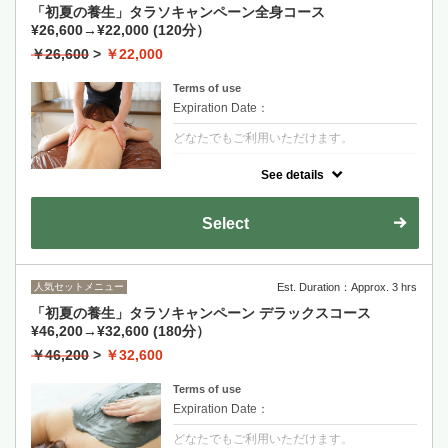
「初夏の養生」タラソキャンペーン全身コース
¥26,600→¥22,000 (120分）
￥26,600
>
￥22,000
Terms of use
Expiration Date：
どなたでもご利用いただけます。
クーポンについて
See details
選べるタラソパック 山or海のミネラルを経
皮吸収させ、余分な水分の排泄を促します。
さらに全身をしっかりリンパマッサージを行
Select
い代謝アップ！
人気セットメニュー
Est. Duration：Approx. 3 hrs
「初夏の養生」タラソキャンペーン デラックスコース
¥46,200→¥32,600 (180分）
￥46,200
>
￥32,600
Terms of use
Expiration Date：
どなたでもご利用いただけます。