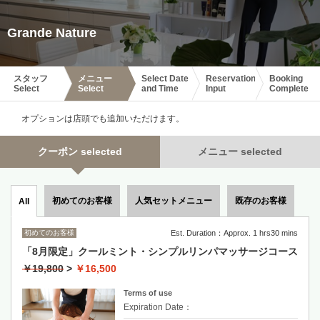
Grande Nature
スタッフ
メニュー
Select Date
Reservation
Booking
Select
Select
and Time
Input
Complete
オプションは店頭でも追加いただけます。
クーポン selected
メニュー selected
初めてのお客様
人気セットメニュー
既存のお客様
All
初めてのお客様
Est. Duration：Approx. 1 hrs30 mins
「8月限定」クールミント・シンプルリンパマッサージコース
￥19,800
>
￥16,500
Terms of use
Expiration Date：