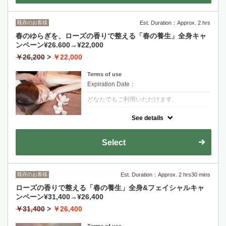
既存のお客様
Est. Duration：Approx. 2 hrs
春のゆらぎを、ローズの香りで整える「春の養生」全身キャ
ンペーン¥26.600→¥22,000
￥26,200
>
￥22,000
Terms of use
Expiration Date：
どなたでもご利用いただけます。
クーポンについて
See details
春の揺らぎをローズの香りで整える。心と体
を解き放つ養生タイム。贅沢なロースオイル
を使用し、肝の反射区をホットストーンで温
Select
め緩めるコース。
既存のお客様
Est. Duration：Approx. 2 hrs30 mins
ローズの香りで整える「春の養生」全身&フェイシャルキャ
ンペーン¥31,400→¥26,400
￥31,400
>
￥26,400