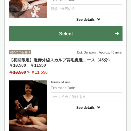
Expiration Date：
新規ご来店の方
クーポンについて
See details
当日の気分や体調、また効果別にエッセンシ
ャルオイルを調合し、深いリラクゼーション
とともに凝り固まった全身をほぐしていきま
Select
す。ホットストーン、ヘッドマッサージ付き
です。
ホットペッパー→全身アロママッサージ→ヘ
ッドマッサージ
初めてのお客様
Est. Duration：Approx. 40 mins
【初回限定】近赤外線スカルプ育毛促進コース（45分）
￥16,500→￥11550
￥16,500
>
￥11,550
Terms of use
Expiration Date：
コース初めて受ける方
クーポンについて
See details
近赤外線＆音響振動で抜け毛、生え際、分け
目にアプローチ臍帯由来ヒト幹細胞培養上清
液「エクソソーム」を導入することで髪質を
強くして、育毛効果が望めます。
エクソソーム導入（20分）→近赤外線で頭皮
マッサージ（20分）