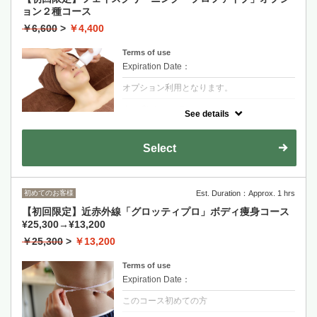
ョン２種コース
￥6,600
>
￥4,400
Terms of use
Expiration Date：
オプション利用となります。
クーポンについて
See details
専門機器を使用した、フェイシャルコースダ
ブルピーリング＆イオン導入orポレーション
からお肌に合わせたセレクト2種コースオプ
Select
ション使用です
初めてのお客様
Est. Duration：Approx. 1 hrs
【初回限定】近赤外線「グロッティプロ」ボディ痩身コース
¥25,300→¥13,200
￥25,300
>
￥13,200
Terms of use
Expiration Date：
このコース初めての方