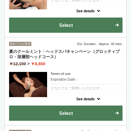
どなたでもご利用いただけます。
クーポンについて
See details
ゆったりオールハンドで、極上の癒しを！３
種のミント＆ヒバ水配合ミスト使用。（ヘッ
ド、お顔ツボ押し、デコルテ、膝下ORひじ
Select
下ジェルマッサージ）
初めてのお客様
Est. Duration：Approx. 40 mins
夏のクールミント・ヘッドスパキャンペーン（グロッティプ
ロ・深層部ヘッドコース）
￥12,100
>
￥8,800
Terms of use
Expiration Date：
どなたでもご利用いただけます。
クーポンについて
See details
深層部からアプローチ（近赤外線グロッティ
プロでヘッドとデコルテにアプローチ 膝下
OR肘下クールジェルマッサージ）
Select