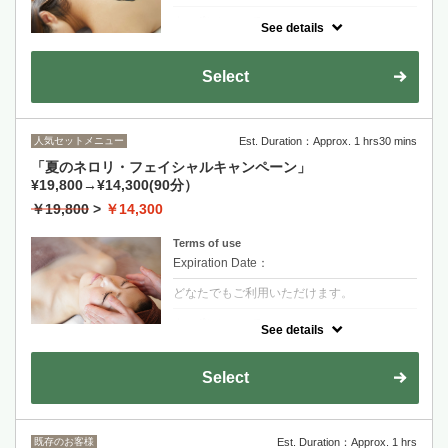
クーポンについて
See details
選べるタラソパック 山or海のミネラルを経
皮吸収させ、余分な水分の排泄を促します。
さらに全身&フェイスのリンパマッサージを
Select
行い代謝アップ！
人気セットメニュー
Est. Duration：Approx. 1 hrs30 mins
「夏のネロリ・フェイシャルキャンペーン」
¥19,800→¥14,300(90分）
￥19,800
>
￥14,300
Terms of use
Expiration Date：
どなたでもご利用いただけます。
クーポンについて
See details
「ネロリ」オイルでお肌の血行を促進し、古
い角質を取り除き活性化させます。美白効果
の高いカオリンパックでハリ、潤いのあるお
Select
肌を目指します。
既存のお客様
Est. Duration：Approx. 1 hrs