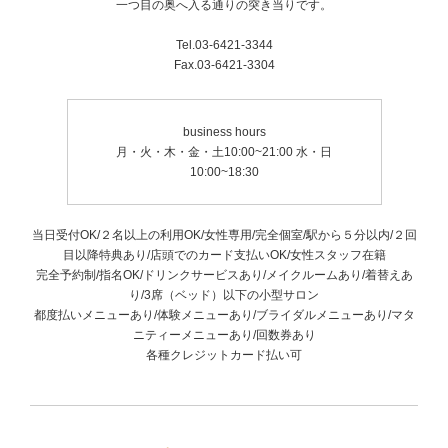
一つ目の奥へ入る通りの突き当りです。
Tel.03-6421-3344
Fax.03-6421-3304
business hours
月・火・木・金・土10:00~21:00 水・日
10:00~18:30
当日受付OK/２名以上の利用OK/女性専用/完全個室/駅から５分以内/２回
目以降特典あり/店頭でのカード支払いOK/女性スタッフ在籍
完全予約制/指名OK/ドリンクサービスあり/メイクルームあり/着替えあ
り/3席（ベッド）以下の小型サロン
都度払いメニューあり/体験メニューあり/ブライダルメニューあり/マタ
ニティーメニューあり/回数券あり
各種クレジットカード払い可