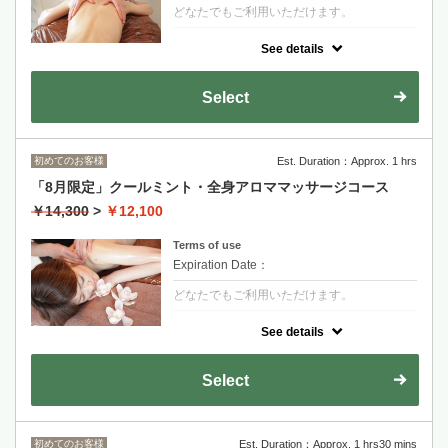
どなたでもご利用いただけます。
クーポンについて
See details
スーッと心地よい清涼感あふれる「クールミ
ント」を使った限定クリームトリートメント
を、今だけの特別価格でお届けします。
Select
初めてのお客様
Est. Duration：Approx. 1 hrs
「8月限定」クールミント・全身アロママッサージコース
￥14,300
>
￥12,100
Terms of use
Expiration Date：
どなたでもご利用いただけます。
クーポンについて
See details
スーッと心地よい清涼感あふれる「クールミ
ント」を使った限定クリームトリートメント
を、今だけの特別価格でお届けします。
Select
初めてのお客様
Est. Duration：Approx. 1 hrs30 mins