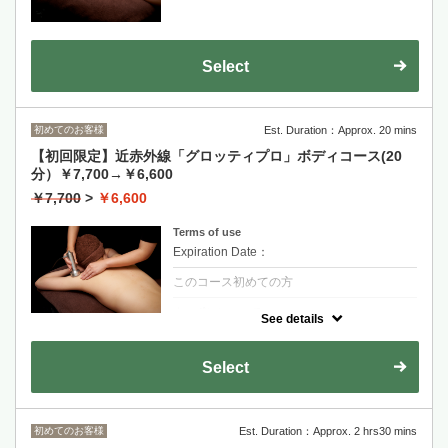
Select
初めてのお客様
Est. Duration：Approx. 20 mins
【初回限定】近赤外線「グロッティプロ」ボディコース(20
分）￥7,700→￥6,600
￥7,700
>
￥6,600
Terms of use
Expiration Date：
このコース初めての方
クーポンについて
See details
「初めての方にお勧め」近赤外線＆音響振動
「グロッティプロ」で関節、ひざ、ひじ、
肩、腰など痛いところにアプローチ。一度で
Select
効果実感できます。
初めてのお客様
Est. Duration：Approx. 2 hrs30 mins