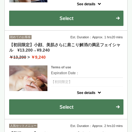
クーポンについて
See details
直接皮下脂肪にアタックできる近赤外線「グ
ロッティプロ」を使用した新コース。ご希望
の部位の痩身効果が望めます。
Select
初めてのお客様
Est. Duration：Approx. 1 hrs20 mins
【初回限定】小顔、美肌さらに肩こり解消の満足フェイシャ
ル ¥13.200→¥9.240
￥13,200
>
￥9,240
Terms of use
Expiration Date：
【初回限定】
クーポンについて
See details
デコルテ、肩、お顔のリンパマッサージで、
肩こり解消、小顔も手に入れ、さらに選べる
肌別パックとヘッドマッサージがセットの欲
Select
張りコースです。
人気セットメニュー
Est. Duration：Approx. 2 hrs10 mins