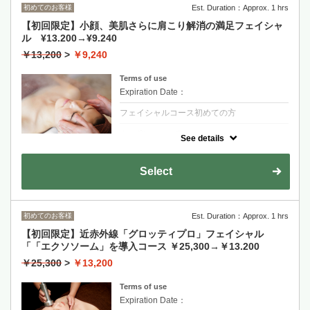
初めてのお客様
Est. Duration：Approx. 1 hrs
【初回限定】小顔、美肌さらに肩こり解消の満足フェイシャ
ル ¥13.200→¥9.240
￥13,200
>
￥9,240
Terms of use
Expiration Date：
フェイシャルコース初めての方
クーポンについて
See details
デコルテ、肩、お顔のリンパマッサージで、
肩こり解消、小顔も手に入れ、さらに選べる
肌別パックとヘッドマッサージがセットの欲
Select
張りコースです。
初めてのお客様
Est. Duration：Approx. 1 hrs
【初回限定】近赤外線「グロッティプロ」フェイシャル
「「エクソソーム」を導入コース ￥25,300→￥13.200
￥25,300
>
￥13,200
Terms of use
Expiration Date：