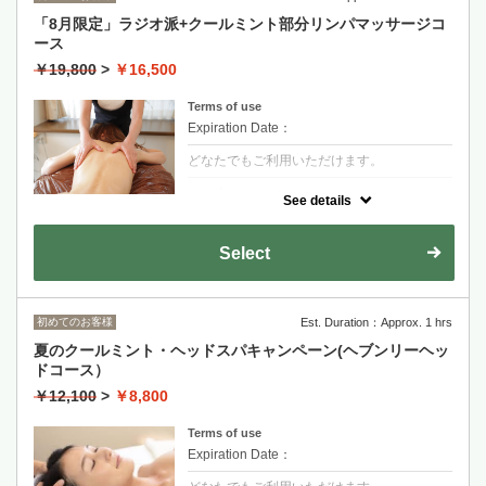
「8月限定」ラジオ派+クールミント部分リンパマッサージコ
ース
￥19,800
>
￥16,500
Terms of use
Expiration Date：
どなたでもご利用いただけます。
クーポンについて
See details
スーッと心地よい清涼感あふれる「クールミ
ントス」を使った限定クリームトリートメン
トを、今だけの特別価格でお届けします。
Select
初めてのお客様
Est. Duration：Approx. 1 hrs
夏のクールミント・ヘッドスパキャンペーン(ヘブンリーヘッ
ドコース）
￥12,100
>
￥8,800
Terms of use
Expiration Date：