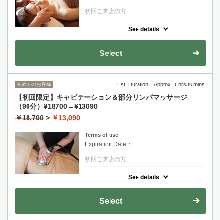
初回ご来店の方
クーポンについて
See details
高周波（RF）を首、肩、お顔に施術すること
で、その後のフェイスリンパマッサージの相
乗効果が望めます。肩こり/小顔/リフトアッ
Select
プ
クレンジング→ラジオ波（20分）→お顔リン
パマッサージ→ヘッドマッサージ→整肌
初めてのお客様
Est. Duration：Approx. 1 hrs30 mins
【初回限定】キャビテーション＆部分リンパマッサージ
（90分）¥18700→¥13090
￥18,700
>
￥13,090
Terms of use
Expiration Date：
初回ご来店の方
クーポンについて
See details
ゼロフュージョン・キャビテーション（超音
波）と独自のオールハンドのリンパマッサー
ジを組み合わせることで、痩身効果が望めま
Select
す。部分・痩身/むくみ/肩こり
キャビテーション（20分）→部分リンパマッ
サージ→バンテージ（発汗）→ふき取り