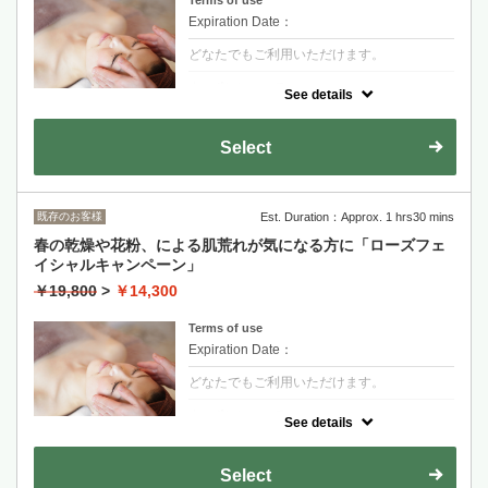
Terms of use
Expiration Date：
どなたでもご利用いただけます。
クーポンについて
See details
春の揺らぎをローズの香りで整える。心と体
を解き放つ養生タイム。贅沢なロースオイル
を使用し、肝の反射区をホットストーンで温
Select
め緩めるコース。
既存のお客様
Est. Duration：Approx. 1 hrs30 mins
春の乾燥や花粉、による肌荒れが気になる方に「ローズフェ
イシャルキャンペーン」
￥19,800
>
￥14,300
Terms of use
Expiration Date：
どなたでもご利用いただけます。
クーポンについて
See details
ローズヒップで古い角質を落としながらピー
リング。ローズオイルでお顔だけでなく。デ
コルテ、肩までしっかりドレナージュ。
Select
19800→14300