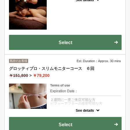
クーポンについて
スカルプ育毛促進モニターコース
Select
既存のお客様
Est. Duration：Approx. 30 mins
グロッティプロ・スリムモニターコース ６回
￥151,800
>
￥79,200
Terms of use
Expiration Date：
２週間に一度ご来店可能な方
ビフォーアフターの撮影可能な方
See details
クーポンについて
グロッティプロ・スリムモニターコース
Select