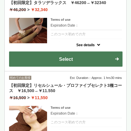
【初回限定】タラソデラックス ￥46200→￥32340
￥46,200
>
￥32,340
Terms of use
Expiration Date：
このコース初めての方
クーポンについて
See details
「海水・海藻・海泥」を用いてミネラルやビ
タミンを経皮吸収させるタラソテラピー。新
陳代謝やホルモンバランスの悪い方、セルラ
Select
イト、冷え、皮膚の弛みが気になる方に最適
な体質改善コースです。
ボディ＆フェイシャルのリンパマッサージが
セットのデラックスコースです。
初めてのお客様
Est. Duration：Approx. 1 hrs30 mins
【初回限定】リセルシュール・プロファイブセレクト3種コー
ス ￥16,500→￥11.550
￥16,500
>
￥11,550
Terms of use
Expiration Date：
このコース初めての方