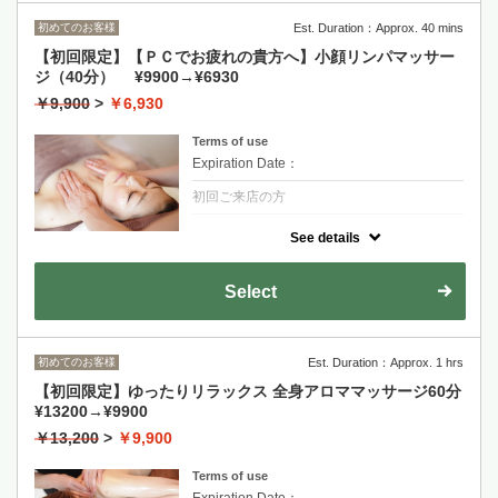
初めてのお客様
Est. Duration：Approx. 40 mins
【初回限定】【ＰＣでお疲れの貴方へ】小顔リンパマッサー
ジ（40分） ¥9900→¥6930
￥9,900
>
￥6,930
Terms of use
Expiration Date：
初回ご来店の方
クーポンについて
See details
肩、デコルテ、お顔のリンパを流すことで、
小顔効果が望めます。独自の手法リンパマッ
サージは、肩こり、眼精疲労にも効果があり
Select
ます。小顔/肩こり/眼精疲労/ヘッドマッサー
ジ/リフトアップ
クレンジング→お顔リンパマッサージ→ヘッ
ドマッサージ→整肌
初めてのお客様
Est. Duration：Approx. 1 hrs
【初回限定】ゆったりリラックス 全身アロママッサージ60分
¥13200→¥9900
￥13,200
>
￥9,900
Terms of use