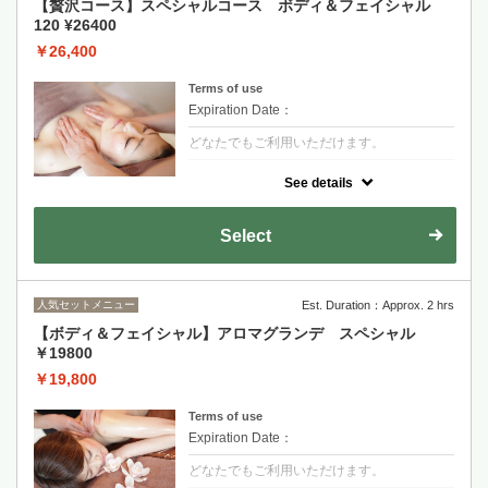
【贅沢コース】スペシャルコース ボディ＆フェイシャル
120 ¥26400
￥26,400
Terms of use
Expiration Date：
どなたでもご利用いただけます。
クーポンについて
See details
独自のオールハンドリンパマッサージでボデ
ィだけでなく小顔になれるお顔のリンパマッ
サージもセットのスペシャルコース！発汗＆
Select
バンテージでボディメイキングが望めます。
痩身/肩こり/むくみ
全身リンパマッサージ→バンテージ（発汗）
→フェイスリンパマッサージ→ヘッドマッサ
ージ→シャワー
人気セットメニュー
Est. Duration：Approx. 2 hrs
【ボディ＆フェイシャル】アロマグランデ スペシャル
￥19800
￥19,800
Terms of use
Expiration Date：
どなたでもご利用いただけます。