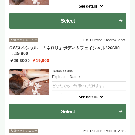
クーポンについて
See details
アロマテラピーコースにフェイススリムマッ
サージの付いたスペシャルアロマコース
ホットストーンを使用して全身アロママッサ
Select
ージの後、小顔フェイスリンパマッサージが
セットのスペシャルコース。
ホットストーン→全身アロママッサージ→お
顔フェイスリンパマッサージ→ヘッドマッサ
ージ→整肌
人気セットメニュー
Est. Duration：Approx. 2 hrs
GWスペシャル 「ネロリ」ボディ＆フェイシャル \26600
→\19,800
￥26,600
>
￥19,800
Terms of use
Expiration Date：
どなたでもご利用いただけます。
クーポンについて
See details
ネロリオイルを贅沢に使用して、ボディもフ
ェイスも再生して美肌になるスペシャルコー
スです。
Select
人気セットメニュー
Est. Duration：Approx. 2 hrs