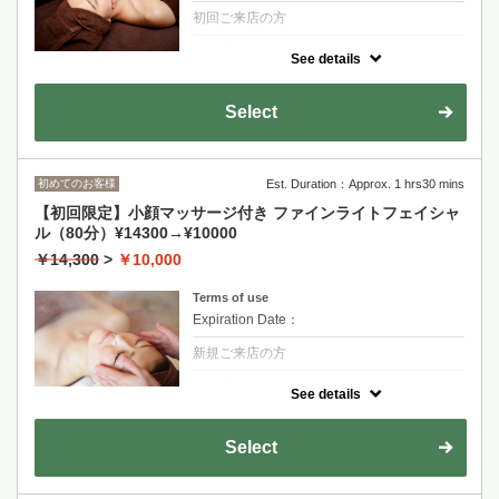
初回ご来店の方
クーポンについて
See details
近赤外線＆音響振動で血流や栄養素の供給が
増加。
全顔に照射！まぶた、唇に臍帯由来ヒト幹細
Select
胞培養上清液「エクソソーム」を導入するこ
とでハリ、艶、保湿効果が望めます。
￥25,300 →\￥13.200
クレンジング→エクソソーム導入（20分）→
近赤外線でマッサージ（20分）→整肌
初めてのお客様
Est. Duration：Approx. 1 hrs30 mins
【初回限定】小顔マッサージ付き ファインライトフェイシャ
ル（80分）¥14300→¥10000
￥14,300
>
￥10,000
Terms of use
Expiration Date：
新規ご来店の方
クーポンについて
See details
デコルテ、背中、お顔のリンパマッサージで
肩こり、眼精疲労も改善！LED（発光ダイオ
ード赤でコラーゲン、エラスチンの活性化！
Select
保湿＆美白が望めます。乾燥肌/毛穴/小顔/リ
フトアップ