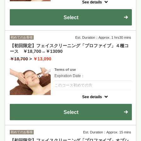
クーポンについて
See details
医療機関で使われる専門機器を使用。
毛穴→表皮→表情筋→深層筋まで、しっかり
アプローチできるためシミ・シワ・たるみ・
Select
毛穴・ニキビを即効改善してくれます。
お肌に合わせて３種をセレクトできます。
初めてのお客様
Est. Duration：Approx. 1 hrs30 mins
【初回限定】フェイスクリーニング「プロファイブ」４種コ
ース ￥18,700→￥13090
￥18,700
>
￥13,090
Terms of use
Expiration Date：
このコース初めての方
クーポンについて
See details
医療機関で使われる専門機器を使用。 毛穴→
表皮→表情筋→深層筋まで、しっかりアプロ
ーチできるためシミ・シワ・たるみ・毛穴・
Select
ニキビを即効改善してくれます。 お肌に合わ
せて３種をセレクトできます。
初めてのお客様
Est. Duration：Approx. 15 mins
【初回限定】フェイスクリーニング「プロファイブ」オプシ