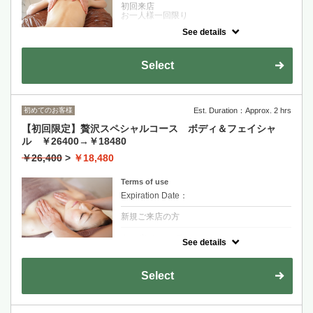
初回来店
お一人様一回限り
See details
クーポンについて
独自の手法、ナチュールのリンパマッサージ
を堪能できる、マッサージ好きの方にお勧め
Select
です。比較的、予約が取れやすいコースで
す。肩こり/むくみ/痩身
全身リンパマッサージ→ヘッドマッサージ→
ふき取り
初めてのお客様
Est. Duration：Approx. 2 hrs
【初回限定】贅沢スペシャルコース ボディ＆フェイシャ
ル ￥26400→￥18480
￥26,400
>
￥18,480
Terms of use
Expiration Date：
新規ご来店の方
クーポンについて
See details
独自のオールハンドリンパマッサージでボデ
ィだけでなく小顔になれるお顔のリンパマッ
サージもセットのスペシャルコース！発汗＆
Select
バンテージでボディメイキングが望めます。
痩身/肩こり/むくみ解消