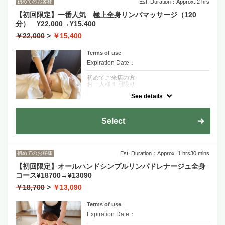
初めてのお客様
Est. Duration：Approx. 2 hrs
【初回限定】一番人気 極上全身リンパマッサージ（120
分） ¥22.000→¥15.400
￥22,000
>
￥15,400
Terms of use
Expiration Date：
初めてご来店の方
お一人様１回限り
See details
クーポンについて
独自の手法オールハンドのリンパマッサー
ジ！肩こり、むくみに効果が望めます。マッ
Select
サージ後、発汗＆ハーブバンテージで、究極
デトックスが望めます。/痩身/免疫＆代謝ア
ップ
全身リンパマッサージ→バンテージ（発汗）
→ヘッドマッサージ→シャワー
初めてのお客様
Est. Duration：Approx. 1 hrs30 mins
【初回限定】オールハンドシンプルリンパドレナージュ全身
コース¥18700→¥13090
￥18,700
>
￥13,090
Terms of use
Expiration Date：