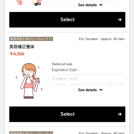
慢性的な肩こり・腰痛・首の痛み、繰り返す
不調など、健康保険の対象外となる症状に対
See details
応する整体です。
筋肉や関節のバランスを整え、姿勢や体の使
い方からアプローチすることで、根本的な改
Select
善と再発予防を目指します。
「整骨院に行っても良くならない…」「薬や
マッサージでごまかしている…」という方に
もおすすめです。
症状の改善だけでなく、“疲れにくい体づく
健康保険を使わない方はコチラ
Est. Duration：Approx. 40 mins
り”をサポートします。
美容矯正整体
￥4,500
Terms of use
Expiration Date：
クーポンについて
小顔矯正・骨盤矯正を中心に全身を整える施
術となっております。
See details
女性だけでなく男性にもおすすめの整体メニ
ューです。
Select
健康保険を使わない方はコチラ
Est. Duration：Approx. 40 mins