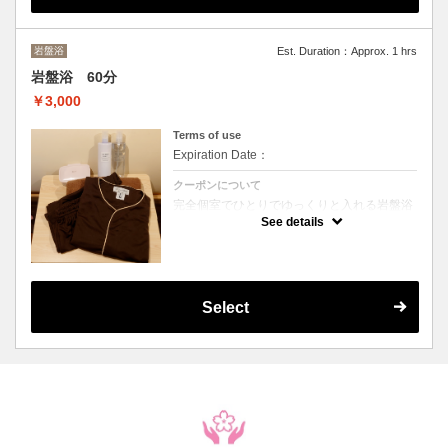
部活終わりや試合前後のコンディション調整
にも◎
15分 / 1,500円
岩盤浴
Est. Duration：Approx. 1 hrs
岩盤浴 60分
￥3,000
Terms of use
Expiration Date：
クーポンについて
完全個室でひとりでゆっくりと入れる岩盤浴
となっております。
See details
代謝改善や、汗をだくだくかきたくなった時
や、夏前には暑熱馴化促進に、冬には体をぽ
かぽかにする岩盤浴がおすすめです。
顔は出たまま岩盤浴を楽しむことができるの
で、呼吸は楽だし、出たくなったら簡単に出
て休憩もできます。
Select
完全個室のためスマホを使ってても、音楽を
聴きながらでも１時間自由に岩盤浴室をご利
用ください。
※岩盤浴着、タオル、化粧水、乳液、お水は
ご用意がございます。
もちろんご自身でご用意いただいてもかまい
ません。