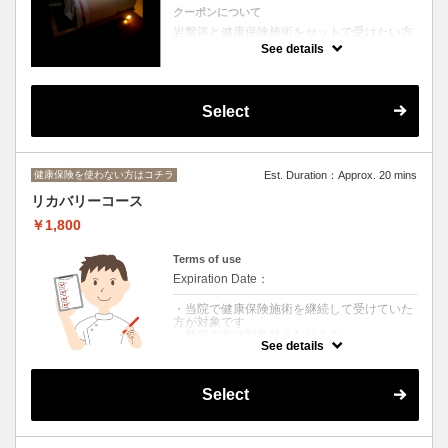
クーポンについて
岩盤浴と健康保険施術をセットで受けたい方
はコチラをお選びください。
See details
＊＊なお、こちらのメニューのご利用時間は
１０時～１３時 １６時～１９時となりま
す。＊＊
Select
健康保険を使わない方はコチラ
Est. Duration：Approx. 20 mins
リカバリーコース
￥1,800
Terms of use
Expiration Date：
・当院で健康保険施術を継続して受けていた
方が対象です
・新規の方は対象外となります
See details
・自費施術の移行サポートとしてご利用いた
だけます
・途中でお怪我をされた場合再度健康保険を
使うことが可能です
Select
・初回のリカバリーコース利用から６か月間
利用可能です（期間終了後は通常の自費メニ
ューへ移行となります）
・月1回のご来院を前提としています。1か月