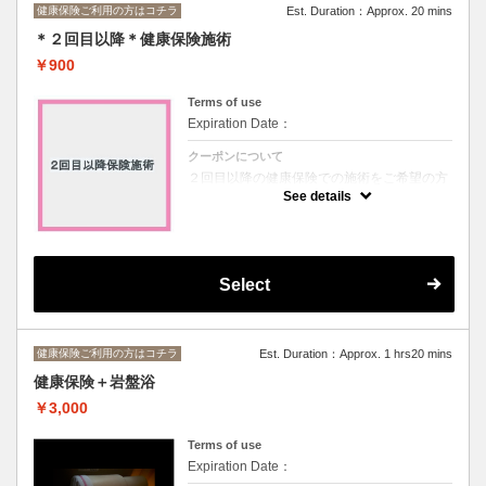
健康保険ご利用の方はコチラ
Est. Duration：Approx. 20 mins
＊２回目以降＊健康保険施術
￥900
Terms of use
Expiration Date：
クーポンについて
２回目以降の健康保険での施術をご希望の方
はコチラをお選びください。
See details
１割負担￥６００ ２割負担￥８００ ３割
負担￥９００
Select
健康保険ご利用の方はコチラ
Est. Duration：Approx. 1 hrs20 mins
健康保険＋岩盤浴
￥3,000
Terms of use
Expiration Date：