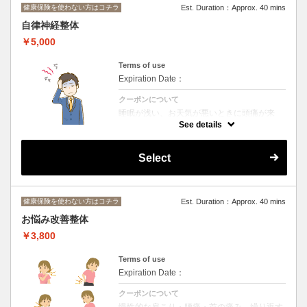
以上空いた場合は、再度ご相談ください。
健康保険を使わない方はコチラ
Est. Duration：Approx. 40 mins
クーポンについて
自律神経整体
健康保険での施術を卒業し、自費へ移行され
￥5,000
る方のための特別プランです。
慢性的な肩こり・腰痛、疲労感など、保険施
術では対応が難しい全身調整を行い、回復力
Terms of use
を高めて“疲れにくい体づくり”をサポートし
Expiration Date：
ます。
初めて自費に切り替える方でも安心して継続
いただけるよう、料金を抑えてご提供してい
クーポンについて
ます。
睡眠が浅い、お天気が悪いときに頭痛が来
る、首が常に張っているなど自律神経が関係
See details
して起こる症状が多くあります。
特殊な電気で全身通電を行いながら、頭蓋骨
矯正を行ったり、全身の筋肉の張りを整えて
Select
いきます。
健康保険を使わない方はコチラ
Est. Duration：Approx. 40 mins
お悩み改善整体
￥3,800
Terms of use
Expiration Date：
クーポンについて