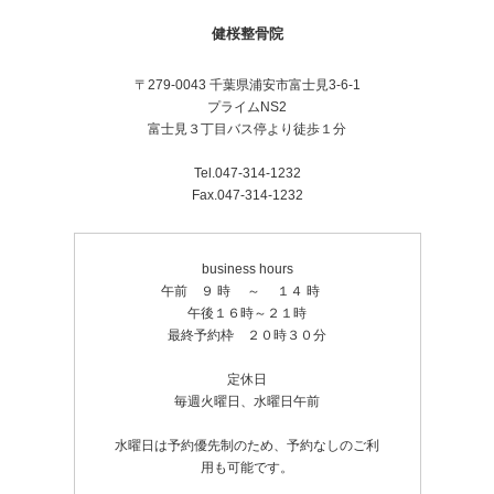
健桜整骨院
〒279-0043 千葉県浦安市富士見3-6-1
プライムNS2
富士見３丁目バス停より徒歩１分
Tel.047-314-1232
Fax.047-314-1232
business hours
午前 ９ 時 ～ １４ 時
午後１６時～２１時
最終予約枠 ２０時３０分
定休日
毎週火曜日、水曜日午前
水曜日は予約優先制のため、予約なしのご利
用も可能です。