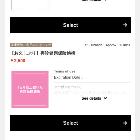
当院ホームページより初再診問診シートのご
入力をお願いいたします。
＊厚生労働省の指導により、単なる肩こりや
慢性的な痛みには健康保険のご利用はできま
せんので、整体施術をお選びください。
＊保険証の割合に応じて施術料金が変わりま
Select
す。
３割￥2500 2割￥2100 1割￥1700
健康保険ご利用の方はコチラ
Est. Duration：Approx. 30 mins
【お久しぶり】再診健康保険施術
￥2,500
Terms of use
Expiration Date：
クーポンについて
最終来院日より１か月以上が経過してしまっ
た方は再診料を頂戴しております。
See details
当院ホームページより初再診問診シートのご
入力をお願いいたします。
負担割合により下記料金となります。
＊１割負担￥１７００ ２割負担￥２１０
０ ３割負担￥２５００
Select