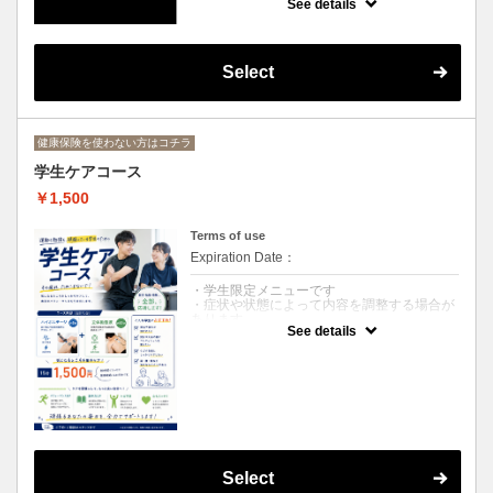
はコチラをお選びください。
See details
＊＊なお、こちらのメニューのご利用時間は
１０時～１３時 １６時～１９時となりま
す。＊＊
Select
健康保険を使わない方はコチラ
学生ケアコース
￥1,500
Terms of use
Expiration Date：
・学生限定メニューです
・症状や状態によって内容を調整する場合が
あります
See details
クーポンについて
運動や勉強、部活で頑張る学生さん向けの集
中ケアコースです。
気になる部分にハイボルテージ電気を行い、
その後、立体動態波で筋肉の疲労や張りをケ
アしていきます。
「足が重い」「腰がつらい」「肩や首がパン
パン」「疲れが抜けにくい」など、日々の負
Select
担が気になる方におすすめです。