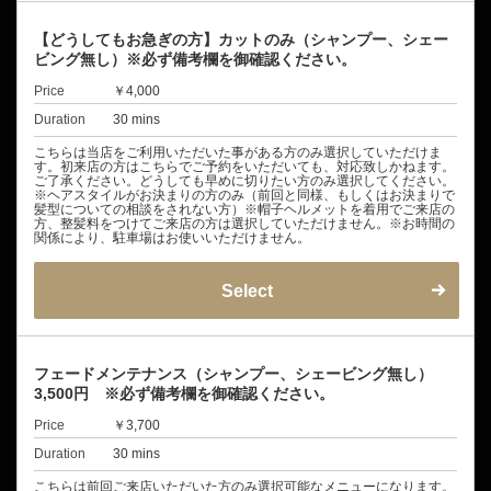
【どうしてもお急ぎの方】カットのみ（シャンプー、シェー
ビング無し）※必ず備考欄を御確認ください。
Price
￥4,000
Duration
30 mins
こちらは当店をご利用いただいた事がある方のみ選択していただけま
す。初来店の方はこちらでご予約をいただいても、対応致しかねます。
ご了承ください。どうしても早めに切りたい方のみ選択してください。
※ヘアスタイルがお決まりの方のみ（前回と同様、もしくはお決まりで
髪型についての相談をされない方）※帽子ヘルメットを着用でご来店の
方、整髪料をつけてご来店の方は選択していただけません。※お時間の
関係により、駐車場はお使いいただけません。
Select
フェードメンテナンス（シャンプー、シェービング無し）
3,500円 ※必ず備考欄を御確認ください。
Price
￥3,700
Duration
30 mins
こちらは前回ご来店いただいた方のみ選択可能なメニューになります。