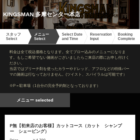
KINGSMAN 多摩センター本店
スタッフ
メニュー
Select Date
Reservation
Booking
Select
Select
and Time
Input
Complete
料金は全て税込価格となります。全てブロー込みのメニューになりま
す。もしご希望でない施術がございましたらご来店の際にお申し付けく
ださい。
当店ではブリーチ剤を使ったカラーやドレッド、アフロなどの特殊パー
マの施術は行なっておりません。(ツイスト、スパイラルは可能です）
※P＝駐車場（1台分の完全予約制となっております）
メニュー selected
P無【初来店のお客様】カットコース（カット シャンプ
ー シェービング）