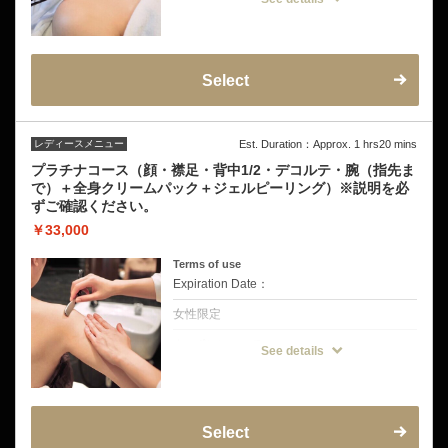
【シェービングと合わせて保湿ケアも追加し
た納得のコース】
顔・襟足・背中1/3・デコルテ・腕（肩～指
先）のシェービング+美白成分と保湿成分が
入った「全身パック」＋シェービングのアフ
ターケアまで付いてるので安心のコースで
Select
す。
ドレスから見えるパーツのシェービングに剃
った範囲のクリームタイプのホワイトパッ
ク、顔美容液パックが組み込まれたプランで
す。
レディースメニュー
Est. Duration：Approx. 1 hrs20 mins
ホワイトパックは３つのビタミンACEが相乗
効果でそれぞれの効果いたします。
プラチナコース（顔・襟足・背中1/2・デコルテ・腕（指先ま
で）＋全身クリームパック＋ジェルピーリング）※説明を必
♦こんなドレスの方にオススメ
ずご確認ください。
・レースやサテンなど華やかな素材のドレス
・マーメイドラインドレス
￥33,000
・デコルテを強調するAラインドレス
・メラニン生成抑制、抗酸化、代謝促進、保
湿美容効果の高いチロシナーゼとナイアシン
Terms of use
アミド入りで美白効果、シミそばかすを防ぐ
Expiration Date：
効果◎
※挙式前の方は挙式のお日にちを備考欄にご
女性限定
記入をお願いいいたします。
お試し剃り有り→挙式から3日〜5日空けてご
クーポンについて
来店をお願いいたします。
See details
お試し剃り無し→挙式から5日〜7日空けてご
【シェービングと合わせて保湿ケアも追加し
来店をお願いいたします。
た納得のコース】
顔や首、襟足、背中1/2、デコルテや肩～指
先までのドレスフルシェービングに加え、ド
レスから見えるパーツのシェービングに剃っ
た範囲のクリームタイプのホワイトパック、
Select
ジェルピーリングの組み込まれたプランです