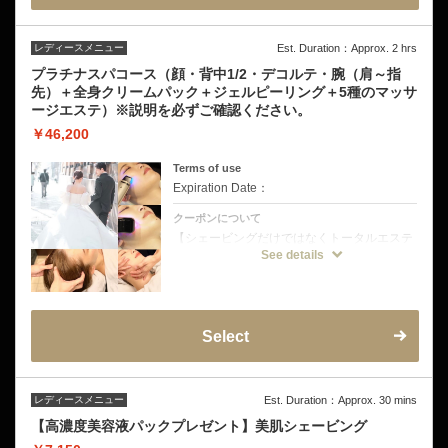
ホワイトパック、ジェルピーリングはシェー
ビング後のお肌のためにシェービング専門ヒ
ロ銀座で作ったオリジナル商品です。
レディースメニュー
Est. Duration：Approx. 2 hrs
♦こんなドレスの方にオススメ
・レースやサテンなど光沢のあるドレス
プラチナスパコース（顔・背中1/2・デコルテ・腕（肩～指
・背中の大きく開いたマーメイドラインドレ
先）＋全身クリームパック＋ジェルピーリング＋5種のマッサ
ス
ージエステ）※説明を必ずご確認ください。
・オフショルダーデザインのドレス
￥46,200
※挙式前の方は挙式のお日にちを備考欄にご
記入をお願いいたします。
お試し剃り有り→挙式から3日〜5日空けてご
Terms of use
来店をお願いいたします。
Expiration Date：
お試し剃り無し→挙式から5日〜7日空けてご
来店をお願いいたします。
クーポンについて
【シェービングだけではなくトータルエステ
も加えた当サロン最上位コース】
See details
部位：[顔+デコルテ+襟足+背中(1/3迄）+肩〜
指先まで」+全身ピーリング+全身パック(お
顔/背中/デコルテ/両腕肩〜手首)+フェイシャ
ルマッサージ＋ネックリンパ+超音波エステ
＋デコルテマッサージ＋ドライヘッドマッサ
ージ
Select
ドレスから見えるすべてを、究極に磨き上げ
る。特別な一日のために。
ワンランク上の美肌ケアを叶える、最上級の
ブライダルシェービング。
シェービング、パック、ピーリング、5種の
レディースメニュー
Est. Duration：Approx. 30 mins
マッサージエステのすべてを贅沢に詰め込ん
だ極上トータルケアコース。
【高濃度美容液パックプレゼント】美肌シェービング
輝きあふれる素肌で人生最高の一日へ。