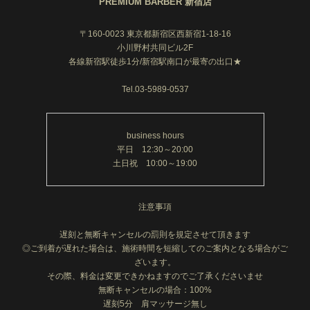
PREMIUM BARBER 新宿店
〒160-0023 東京都新宿区西新宿1-18-16
小川野村共同ビル2F
各線新宿駅徒歩1分/新宿駅南口が最寄の出口★
Tel.03-5989-0537
business hours
平日 12:30～20:00
土日祝 10:00～19:00
注意事項
遅刻と無断キャンセルの罰則を規定させて頂きます
◎ご到着が遅れた場合は、施術時間を短縮してのご案内となる場合がご
ざいます。
その際、料金は変更できかねますのでご了承くださいませ
無断キャンセルの場合：100%
遅刻5分 肩マッサージ無し