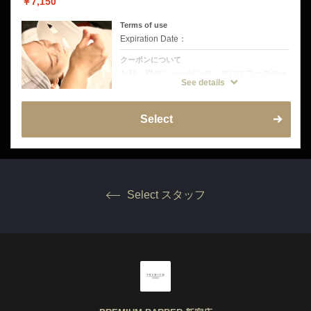
￥7,150
※挙式前の方は挙式のお日にちを備考欄にご
記入をお願いいたします。
お試し剃り有り→挙式から3日〜5日空けてご
Terms of use
来店をお願いいたします。
Expiration Date：
お試し剃り無し→挙式から5日〜7日空けてご
来店をお願いいたします。
クーポンについて
お顔、襟のシェービング、グロスファクター
などが入った美容液パックプレゼント
See details
Select
Select スタッフ