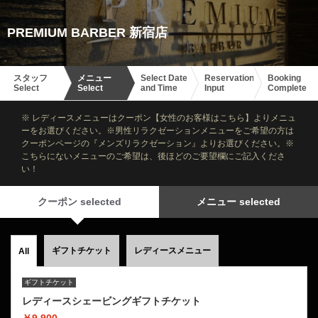
PREMIUM BARBER 新宿店
スタッフ
メニュー
Select Date
Reservation
Booking
Select
Select
and Time
Input
Complete
※ レディースメニューはクーポン【女性のお客様はこちら】よりメニュ
ーをお選びください。※男性リラクゼーションメニューをご希望の方は
クーポンページの『メンズリラクゼーション』よりお選びください。※
こちらにないメニューのご希望は、後ほどのご要望欄にご記入くださ
い！
クーポン selected
メニュー selected
ギフトチケット
レディースメニュー
All
ギフトチケット
レディースシェービングギフトチケット