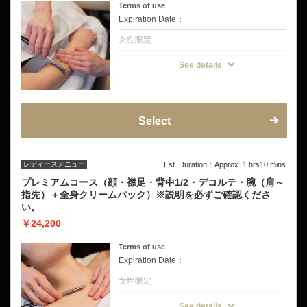
Terms of use
Expiration Date：
女性限定
クーポンについて
See details
【バックレスドレスなど露出した肌を指先ま
でトータルケア】
ドレスから見えるところすべてをしっかりシ
ェービングします。顔・襟足・背中1/2・デ
コルテ・腕（肩～指先
幅広いドレスの形状に対応しているコースで
Select
す。
※挙式前の方は挙式のお日にちを備考欄にご
記入ください。
お試し剃り有り→挙式から3日〜5日
レディースメニュー
Est. Duration：Approx. 1 hrs10 mins
お試し剃り無し→挙式から5日〜7日空けての
ご来店をおすすめしております。
プレミアムコース（顔・襟足・背中1/2・デコルテ・腕（肩～
指先）＋全身クリームパック）※説明を必ずご確認くださ
い。
￥24,200
Terms of use
Expiration Date：
女性限定
クーポンについて
See details