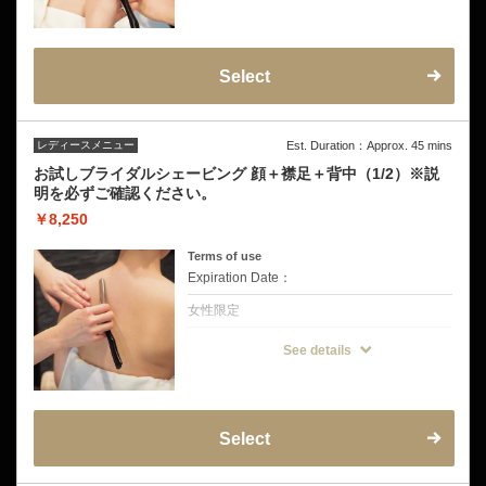
【毎日の私に、ワントーンアップの輝きを】
◆メニュー内容
お顔全体のうぶ毛を整え、うなじ・襟足まで
きれいに仕上げるシェービングコース。
「顔色が明るくなった」「メイクがきれいに
仕上がる」とリピーターの多い人気メニュー
Select
です。
◆こんな方にオススメ
・顔色をパッと明るく見せたい方
・メイクの仕上がりを格上げしたい方
レディースメニュー
Est. Duration：Approx. 45 mins
・後ろ姿まで清潔感を出したい方
◆注意事項
お試しブライダルシェービング 顔＋襟足＋背中（1/2）※説
挙式前の方は挙式のお日にちを備考欄にご記
明を必ずご確認ください。
入ください。
お試し剃り有り→挙式から3日〜5日空けて
￥8,250
お試し剃り無し→挙式から5日〜7日空けてご
来店をおすすめしております。
Terms of use
Expiration Date：
女性限定
クーポンについて
See details
【本番前のシェービング体験に最適なコー
ス】
◆メニュー内容
顔・眉毛・襟足・背中を丁寧にお手入れする
贅沢シェービングコースです。
顔のうぶ毛を整えることで肌のトーンを明る
Select
くし襟足はきれいに整えてまとめ髪やアップ
スタイルをより美しく演出します。
さらに背中まで施術することで、ドレスやト