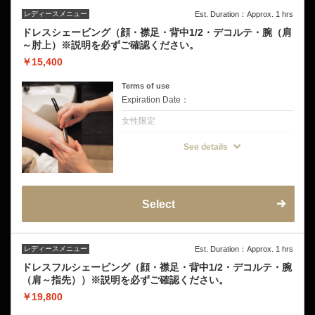
ップスの背中の見え方も自信が持てる仕上が
りに。
レディースメニュー
Est. Duration：Approx. 1 hrs
◆こんな方にオススメ
ドレスシェービング（顔・襟足・背中1/2・デコルテ・腕（肩
・月に一度の日常ケアに
～肘上）※説明を必ずご確認ください。
・パーティーやお呼ばれドレス
・キャミソールや背中の浅く開いたドレス
￥15,400
・浴衣、旅行前
◆注意事項
Terms of use
挙式前の方は挙式のお日にちを備考欄にご記
Expiration Date：
入ください。
お試し剃り有り→挙式から3日〜5日空けて
女性限定
お試し剃り無し→挙式から5日〜7日空けてご
来店をおすすめしております。
クーポンについて
See details
【当店一番人気のおススメコース！】
◆メニュー内容
顔や首、襟足、背中1/2、デコルテや肩～肘
上までドレスから見えるパーツのシェービン
グが組み込まれたコースです。
Select
◆こんな方にオススメ
・パーティーお呼ばれドレス
・キャミソールや背中の浅く開いたドレス
・和装ブライダルにも！
レディースメニュー
Est. Duration：Approx. 1 hrs
◆注意事項
挙式前の方は挙式のお日にちを備考欄にご記
ドレスフルシェービング（顔・襟足・背中1/2・デコルテ・腕
入ください。
（肩～指先））※説明を必ずご確認ください。
お試し剃り有り→挙式から3日〜5日空けて
お試し剃り無し→挙式から5日〜7日空けてご
￥19,800
来店をおすすめしております。