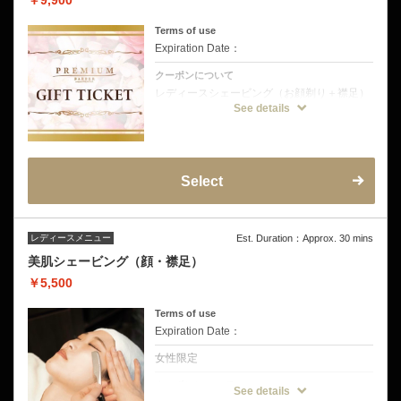
￥9,900
Terms of use
Expiration Date：
クーポンについて
レディースシェービング（お顔剃り＋襟足）
＋フェイシャルマッサージ（お顔ほぐし）
See details
レディースシェービングギフトチケットをご
利用のお客様へ
・ご予約の際は、こちらのコースをご選択く
ださい。
Select
・当日は、受付のスタッフへギフトチケット
をご提示ください。
・オプションメニューの追加も可能です。追
加分の料金は、当日お支払いをお願いいたし
ます。
レディースメニュー
Est. Duration：Approx. 30 mins
・本クーポンは、レディースシェービングギ
フトチケットをご利用のお客様専用です。ギ
美肌シェービング（顔・襟足）
フトチケットをご提示いただけない場合、通
常料金を申し受けます。
￥5,500
Terms of use
Expiration Date：
女性限定
クーポンについて
See details