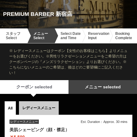
PREMIUM BARBER 新宿店
スタッフ
メニュー
Select Date
Reservation
Booking
Select
Select
and Time
Input
Complete
※ レディースメニューはクーポン【女性のお客様はこちら】よりメニュ
ーをお選びください。※男性リラクゼーションメニューをご希望の方は
クーポンページの『メンズリラクゼーション』よりお選びください。※
こちらにないメニューのご希望は、後ほどのご要望欄にご記入くださ
い！
クーポン selected
メニュー selected
レディースメニュー
All
レディースメニュー
Est. Duration：Approx. 30 mins
美肌シェービング（顔・襟足）