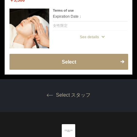
￥5,500
Terms of use
Expiration Date：
女性限定
クーポンについて
See details
【毎日の私に、ワントーンアップの輝きを】
◆メニュー内容
お顔全体のうぶ毛を整え、うなじ・襟足まで
きれいに仕上げるシェービングコース。
「顔色が明るくなった」「メイクがきれいに
仕上がる」とリピーターの多い人気メニュー
Select
です。
◆こんな方にオススメ
・顔色をパッと明るく見せたい方
・メイクの仕上がりを格上げしたい方
・後ろ姿まで清潔感を出したい方
◆注意事項
挙式前の方は挙式のお日にちを備考欄にご記
Select スタッフ
入ください。
お試し剃り有り→挙式から3日〜5日空けて
お試し剃り無し→挙式から5日〜7日空けてご
来店をおすすめしております。