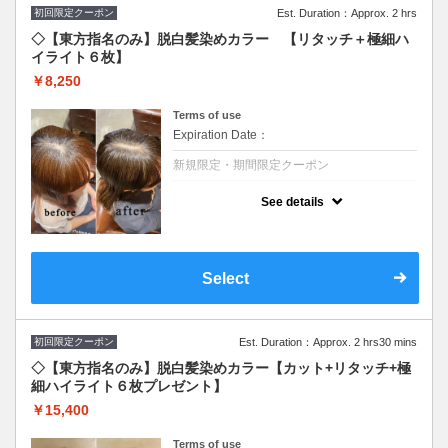
初回限定クーポン
Est. Duration：Approx. 2 hrs
◇【東方指名のみ】脱白髪染めカラー 【リタッチ＋極細ハ
イライト６枚】
￥8,250
Terms of use
Expiration Date：
新規限定・期間限定クーポン
クーポンについて
See details
白髪染めを使わずファッションカラーで白髪
を染めます☆頭皮につけない技術（ゼロテ
ク）で頭皮環境を改善し白髪の増加原因を減
らします。極細ハイライトで徐々に明るく
し、デザインもします♪※全体カラーの場合
Select
＋￥2,750頂戴いたします。
※施術時間はあくまで目安時間となりますの
で余裕を持ったご予約をお願い致します。
初回限定クーポン
Est. Duration：Approx. 2 hrs30 mins
◇【東方指名のみ】脱白髪染めカラー【カット+リタッチ+極
細ハイライト６枚プレゼント】
￥15,400
Terms of use