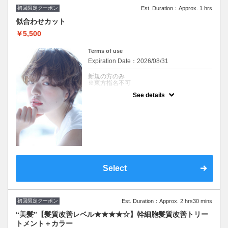
※東方指名不可
初回限定クーポン
Est. Duration：Approx. 1 hrs
似合わせカット
￥5,500
Terms of use
Expiration Date：2026/08/31
新規の方のみ
※東方指名不可
See details
クーポンについて
※シャンプー・ブロー込 +¥1,650～トリー
トメント追加可『自由が丘AUQWA』
※施術時間はあくまで目安時間となりますの
で余裕を持ったご予約をお願い致します。
※東方指名不可
Select
初回限定クーポン
Est. Duration：Approx. 2 hrs30 mins
“美髪”【髪質改善レベル★★★★☆】幹細胞髪質改善トリー
トメント＋カラー