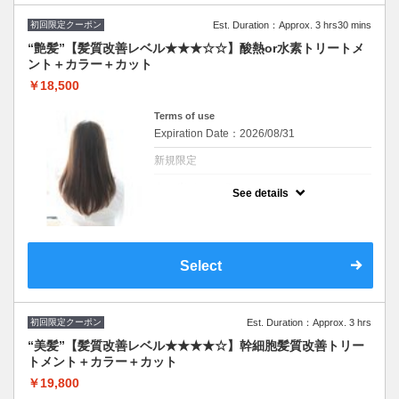
初回限定クーポン
Est. Duration：Approx. 3 hrs30 mins
“艶髪”【髪質改善レベル★★★☆☆】酸熱or水素トリートメ
ント＋カラー＋カット
￥18,500
Terms of use
Expiration Date：2026/08/31
新規限定
クーポンについて
See details
イルミナ、オイルカラーに変更可(＋2,200円)
髪質に合わせて最適なトリートメントを２種
類から担当スタイリストがご提案致します。
髪のお悩みご相談ください♪
※施術時間はあくまで目安時間となりますの
Select
で余裕を持ったご予約をお願い致します。
初回限定クーポン
Est. Duration：Approx. 3 hrs
“美髪”【髪質改善レベル★★★★☆】幹細胞髪質改善トリー
トメント＋カラー＋カット
￥19,800