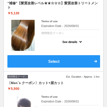
“補修”【髪質改善レベル★★☆☆☆】髪質改善トリートメン
ト
￥5,130
Terms of use
Expiration Date：2026/08/31
期間限定クーポン
クーポンについて
See details
極上の高保湿髪質改善トリートメントでのダ
メージケアをしっかりと♪※シャンプー・ブ
ロー込み/ロング料金なし
※施術時間はあくまで目安時間となりますの
で余裕を持ったご予約をお願い致します。
Select
初回限定クーポン
Est. Duration：Approx. 1 hrs
〔Men`s クーポン〕カット+眉カット
￥5,500
Terms of use
Expiration Date：2026/08/31