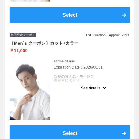
※東方指名不可
Select
初回限定クーポン
Est. Duration：Approx. 2 hrs
〔Men`s クーポン〕カット+カラー
￥11,000
Terms of use
Expiration Date：2026/08/31
新規の方のみ・男性限定
※東方指名不可
See details
クーポンについて
男性クーポン
※施術時間はあくまで目安時間となりますの
で余裕を持ったご予約をお願い致します。
※東方指名不可
Select