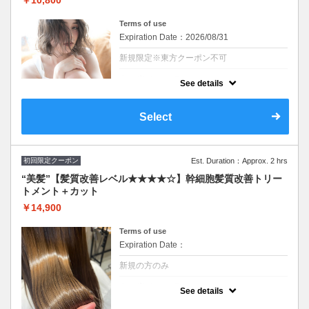
￥10,800
Terms of use
Expiration Date：2026/08/31
新規限定※東方クーポン不可
クーポンについて
See details
1,650円のトリートメントをサービスでお
得！！カット、質感チェンジカラー※SB込
み/ロング料金なし
Select
ウィービング、ハイライト、ブリーチご希望
のお客様は別途料金とプラス１時間お時間頂
戴いたします。(その場合最終受付けプラス１
時間前のご予約をお願い致します。)
初回限定クーポン
Est. Duration：Approx. 2 hrs
※施術時間はあくまで目安時間となりますの
で余裕を持ったご予約をお願い致します。
“美髪”【髪質改善レベル★★★★☆】幹細胞髪質改善トリー
トメント＋カット
￥14,900
Terms of use
Expiration Date：
新規の方のみ
クーポンについて
See details
シリコンを使わず脂質を補給することで髪に