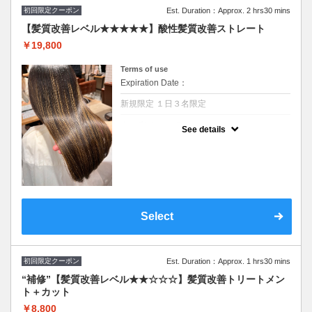
初回限定クーポン
Est. Duration：Approx. 2 hrs30 mins
【髪質改善レベル★★★★★】酸性髪質改善ストレート
￥19,800
Terms of use
Expiration Date：
新規限定 １日３名限定
クーポンについて
See details
“１日３名限定”
酸性ストレートはアルカリ剤を使わないの
で、髪をやわらかし整える新しい技術です。
年齢や日々のダメージで髪が扱いづい、「エ
イジング」「うねり」「広がり」「パサつ
き」が気になる方に◎パーマ毛NG
※クセを伸ばす縮毛矯正ではございませ
ん！！
Select
初回限定クーポン
Est. Duration：Approx. 1 hrs30 mins
“補修”【髪質改善レベル★★☆☆☆】髪質改善トリートメン
ト＋カット
￥8,800