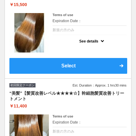
￥15,500
Terms of use
Expiration Date：
新規の方のみ
クーポンについて
See details
シリコンを使わず脂質を補給することで髪に
ハリコシを与えます。ダメージ毛、エイジン
グ毛に内側から厚みを与えて１度で実感でき
る“艶”体験SB込み イルミナ、オイルカラーに
変更可(＋2,200円)
Select
初回限定クーポン
Est. Duration：Approx. 1 hrs30 mins
“美髪”【髪質改善レベル★★★★☆】幹細胞髪質改善トリー
トメント
￥11,400
Terms of use
Expiration Date：
新規の方のみ