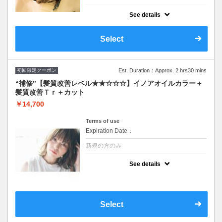
クーポンについて
See details
最先端の幹細胞テクノロジーを使った『次世
代頭皮トリートメント』とスパのコース。ヒ
ト幹細胞培養液＋アーユルヴェーダハーブ配
Select
合で頭皮ケアし毛髪環境の改善。ターンオー
バーの正常化にも◎
シャンプーブロー込
カットなしのプラン
初回限定クーポン
Est. Duration：Approx. 2 hrs30 mins
“補修”【髪質改善レベル★★☆☆☆】イノアオイルカラー＋
髪質改善Ｔｒ＋カット
￥14,700
Terms of use
Expiration Date：
新規の方のみ
クーポンについて
See details
イルミナカラーに変更可※シャンプー・ブロ
ー込/ロング料なし ★ハイライト、ブリーチ
ご希望の方別途料金とプラス１時間頂戴しま
す その場合最終受付も１時間前まで
Select