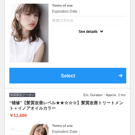
Terms of use
Expiration Date：
新規の方のみ
クーポンについて
See details
新規限定 ※シャンプー・ブロー込/ロング料
なし ★ハイライト、ブリーチご希望の方別途
料金とプラス１時間頂戴します その場合最
終受付も１時間前まで
Select
初回限定クーポン
Est. Duration：Approx. 2 hrs
“補修”【髪質改善レベル★★☆☆☆】髪質改善トリートメン
ト＋イノアオイルカラー
￥11,600
Terms of use
Expiration Date：