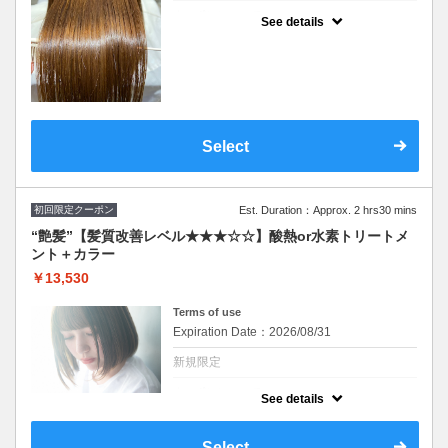
クーポンについて
See details
シリコンを使わず脂質を補給することで髪に
ハリコシを与えます。ダメージ毛、エイジン
グ毛に内側から厚みを与えて１度で実感でき
る“艶”体験。SB込み
Select
初回限定クーポン
Est. Duration：Approx. 2 hrs30 mins
“艶髪”【髪質改善レベル★★★☆☆】酸熱or水素トリートメ
ント＋カラー
￥13,530
Terms of use
Expiration Date：2026/08/31
新規限定
クーポンについて
See details
イルミナ、オイルカラーに変更可(＋2,200円)
髪質に合わせて最適なトリートメントを２種
類から担当スタイリストがご提案致します。
Select