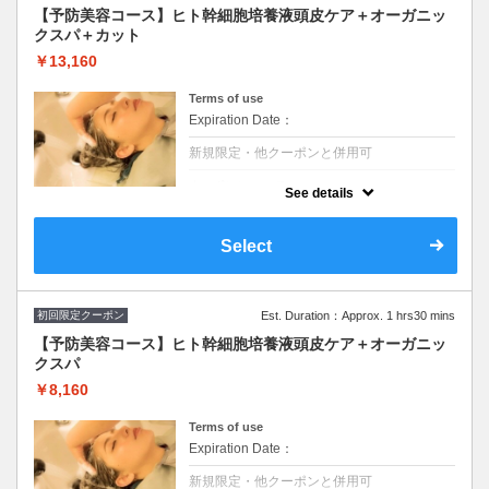
【予防美容コース】ヒト幹細胞培養液頭皮ケア＋オーガニッ
クスパ＋カット
￥13,160
Terms of use
Expiration Date：
新規限定・他クーポンと併用可
クーポンについて
See details
最先端の幹細胞テクノロジーを使った『次世
代頭皮トリートメント』とカットとスパのコ
ース。ヒト幹細胞培養液＋アーユルヴェーダ
Select
ハーブ配合で頭皮ケアし毛髪環境の改善。タ
ーンオーバーの正常化にも◎
初回限定クーポン
Est. Duration：Approx. 1 hrs30 mins
【予防美容コース】ヒト幹細胞培養液頭皮ケア＋オーガニッ
クスパ
￥8,160
Terms of use
Expiration Date：
新規限定・他クーポンと併用可