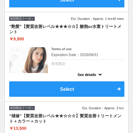
髪のお悩みご相談ください♪
※施術時間はあくまで目安時間となりますの
で余裕を持ったご予約をお願い致します。
初回限定クーポン
Est. Duration：Approx. 1 hrs40 mins
“艶髪”【髪質改善レベル★★★☆☆】酸熱or水素トリートメ
ント
￥9,900
Terms of use
Expiration Date：2026/08/31
新規限定
クーポンについて
See details
髪質に合わせて最適なトリートメントを２種
類から担当スタイリストがご提案致します。
髪のお悩みご相談ください♪
Select
※施術時間はあくまで目安時間となりますの
で余裕を持ったご予約をお願い致します。
初回限定クーポン
Est. Duration：Approx. 3 hrs
“補修”【髪質改善レベル★★☆☆☆】髪質改善トリートメン
ト＋カラー＋カット
￥13,500