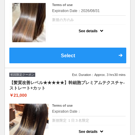
Terms of use
Expiration Date：2026/08/31
新規の方のみ
クーポンについて
See details
シリコンを使わず脂質を補給することで髪に
ハリコシを与えます。ダメージ毛、エイジン
グ毛に内側から厚みを与えて１度で実感でき
る“艶”体験SB込み イルミナ、オイルカラーに
変更可(＋2,200円)
Select
初回限定クーポン
Est. Duration：Approx. 3 hrs30 mins
【髪質改善レベル★★★★★】幹細胞プレミアムテクスチャ-
ストレート+カット
￥21,000
Terms of use
Expiration Date：
新規限定 １日３名限定
クーポンについて
See details