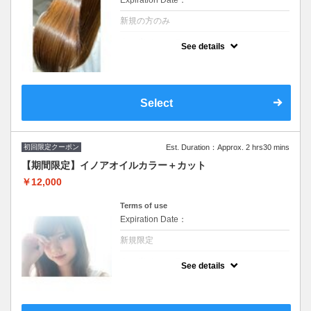
Expiration Date：
新規の方のみ
クーポンについて
See details
シリコンを使わず脂質を補給することで髪に
ハリコシを与え髪の内側から厚みを与えて１
度で実感できる“艶”体験＋最先端のヒト幹細
胞テクノロジーを使った『次世代頭皮トリー
トメント』SB込み
Select
初回限定クーポン
Est. Duration：Approx. 2 hrs30 mins
【期間限定】イノアオイルカラー＋カット
￥12,000
Terms of use
Expiration Date：
新規限定
クーポンについて
See details
イルミナカラーに変更可※SB込み/ロング料
金なし ハイライト、ブリーチご希望の方別途
料金とプラス１時間頂戴します