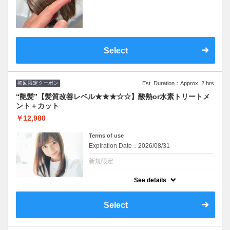
ハリコシを与えます。ダメージ毛、エイジン
グ毛に内側から厚みを与えて１度で実感でき
る“艶”体験。SB込み
Select
初回限定クーポン
Est. Duration：Approx. 2 hrs
“艶髪”【髪質改善レベル★★★☆☆】酸熱or水素トリートメ
ント＋カット
￥12,980
Terms of use
Expiration Date：2026/08/31
新規限定
クーポンについて
See details
髪質に合わせて最適なトリートメントを２種
類から担当スタイリストがご提案致します。
髪のお悩みご相談ください♪
Select
※施術時間はあくまで目安時間となりますの
で余裕を持ったご予約をお願い致します。