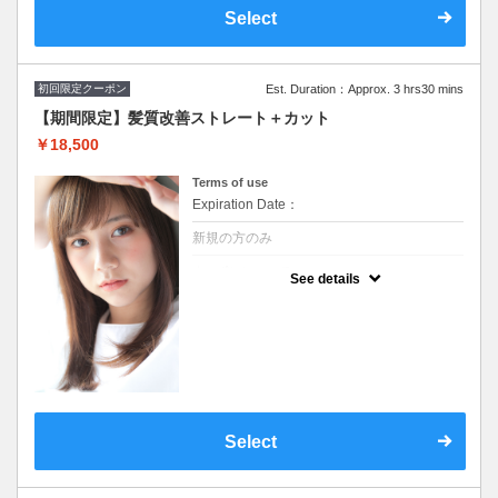
Select
初回限定クーポン
Est. Duration：Approx. 3 hrs30 mins
【期間限定】髪質改善ストレート＋カット
￥18,500
Terms of use
Expiration Date：
新規の方のみ
クーポンについて
See details
再現性の高い似合わせカット,弱酸性・ダメー
ジレスな髪質改善ストレートパーマはナチュ
ラルで根本から毛先まで柔らかく♪ ※S・B
込み/ロング料金なし +¥1,650～トリートメン
ト追加可
Select