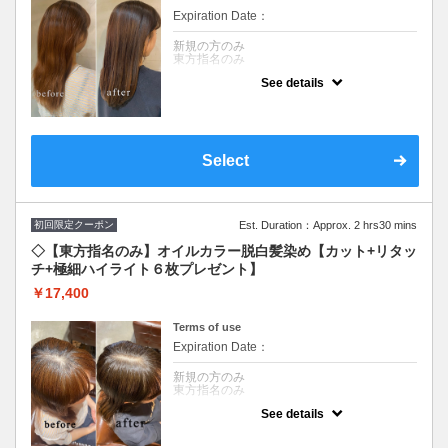
Expiration Date：
新規の方のみ
東方指名のみ
See details
クーポンについて
白髪染めを使わずファッションカラーで白髪
を染めます☆頭皮につけない技術（ゼロテ
ク）で頭皮環境を改善し白髪の増加原因を減
らします。6枚の極細ハイライトで徐々に明
Select
るくしデザインします♪※全体カラーの場合
＋￥2,750頂戴いたします。
初回限定クーポン
Est. Duration：Approx. 2 hrs30 mins
◇【東方指名のみ】オイルカラー脱白髪染め【カット+リタッ
チ+極細ハイライト６枚プレゼント】
￥17,400
Terms of use
Expiration Date：
新規の方のみ
東方指名のみ
See details
クーポンについて
キューティクルを開かない【60％】オイルで