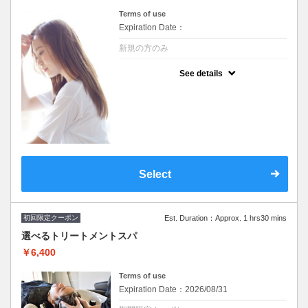
Terms of use
Expiration Date：
新規の方のみ
クーポンについて
See details
※シャンプーブロー込み/ロング料なし +
¥1,650～トリートメント追加可
※施術時間はあくまで目安時間となりますの
で余裕を持ったご予約をお願い致します。
Select
初回限定クーポン
Est. Duration：Approx. 1 hrs30 mins
選べるトリートメントスパ
￥6,400
Terms of use
Expiration Date：2026/08/31