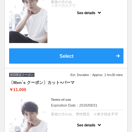
新規の方のみ
※東方指名不可
See details
クーポンについて
男性クーポン 『自由が丘 AUQWA』
※施術時間はあくまで目安時間となりますの
で余裕を持ったご予約をお願い致します。
※東方指名不可
Select
初回限定クーポン
Est. Duration：Approx. 1 hrs30 mins
〔Men`s クーポン〕カット+パーマ
￥11,000
Terms of use
Expiration Date：2026/08/31
新規の方のみ、男性限定、※東方指名不可
クーポンについて
See details
男性クーポン