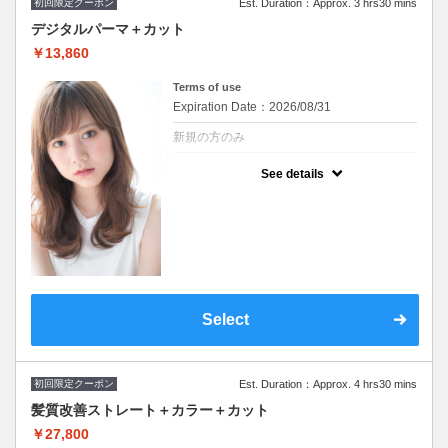
初回限定クーポン
Est. Duration：Approx. 3 hrs30 mins
デジタルパーマ＋カット
￥13,860
Terms of use
Expiration Date：2026/08/31
新規の方のみ
クーポンについて
See details
※シャンプー・ブロー込み/ロング料金なし
※施術時間はあくまで目安時間となりますの
で余裕を持ったご予約をお願い致します。
Select
初回限定クーポン
Est. Duration：Approx. 4 hrs30 mins
髪質改善ストレート＋カラー＋カット
￥27,800