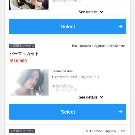
期間限定クーポン
クーポンについて
See details
トリートメントとヘッドスパが組み合わさっ
た40分のトリートメントスパコース。２種類
から選べて頭皮から髪までしっかりケア♪
Select
※シャンプー・ブロー込み/ロング料金なし
【¥3,500 OFF】
※施術時間はあくまで目安時間となりますの
で余裕を持ったご予約をお願い致します。
初回限定クーポン
Est. Duration：Approx. 2 hrs30 mins
パーマ＋カット
￥10,900
Terms of use
Expiration Date：2026/08/31
新規の方のみ
※東方指名不可
See details
クーポンについて
※シャンプー・ブロー込み/ロング料金なし
+\1,650～トリートメント追加可
Select
※施術時間はあくまで目安時間となりますの
で余裕を持ったご予約をお願い致します。
※東方指名不可
初回限定クーポン
Est. Duration：Approx. 1 hrs