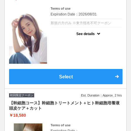
Terms of use
Expiration Date：2026/08/31
新規の方のみ ※東方指名不可クーポン
クーポンについて
See details
※シャンプー・ブロー込み
※施術時間はあくまで目安時間となりますの
で余裕を持ったご予約をお願い致します。
※東方クーポン不可
Select
初回限定クーポン
Est. Duration：Approx. 2 hrs
【幹細胞コース】幹細胞トリートメント＋ヒト幹細胞培養液
頭皮ケア＋カット
￥18,580
Terms of use