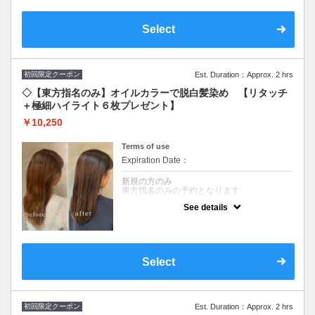
出来たカラー剤で染めることにより、ダメー
ジ90％カット☆圧倒的な艶、手触りを体験し
て下さい！！頭皮につけない技術（ゼロテ
Select
ク）で施術致します♪※全体カラーの場合＋
￥2,750頂戴いたします。
初回限定クーポン
Est. Duration：Approx. 2 hrs
◇【東方指名のみ】オイルカラーで脱白髪染め 【リタッチ
＋極細ハイライト６枚プレゼント】
￥10,250
Terms of use
Expiration Date：
新規の方のみ
東方指名のみの予約となります
See details
クーポンについて
キューティクルを開かない【60％】オイルで
出来たカラー剤で染めることにより、ダメー
ジ90％カット☆圧倒的な艶、手触りを体験し
て下さい！！頭皮につけない技術（ゼロテ
Select
ク）で施術致します♪※全体カラーの場合＋
￥2,750頂戴いたします。
初回限定クーポン
Est. Duration：Approx. 2 hrs