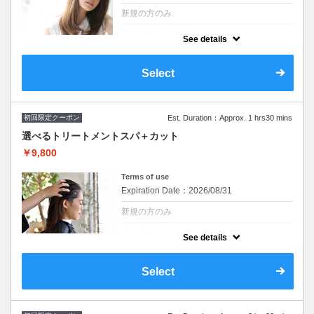
新規の方のみ
クーポンについて
See details
イルミナカラーに変更可
カットなし※シャンプー・ブロー込/ロング料
なし ★ ハイライト、ブリーチご希望の方別
Select
途料金とプラス１時間頂戴します その場合
最終受付も１時間前まで
初回限定クーポン
Est. Duration：Approx. 1 hrs30 mins
選べるトリートメントスパ＋カット
￥9,800
Terms of use
Expiration Date：2026/08/31
新規の方のみ
クーポンについて
See details
※シャンプー・ブロー込み/ロング料金なし
『自由が丘AUQWA』
Select
※施術時間はあくまで目安時間となりますの
で余裕を持ったご予約をお願い致します。