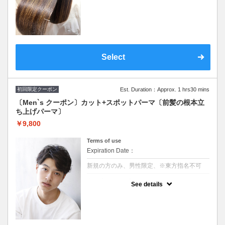
“１日３名限定”酸性ストレートはアルカリ剤
を使わないので、髪をやわらかし整える新し
い技術です。年齢や日々のダメージで髪が扱
いづい、「エイジング」「うねり」「広が
り」「パサつき」が気になる方に◎。パーマ
毛NG
※クセを伸ばすための縮毛矯正ではございま
せん！！
Select
初回限定クーポン
Est. Duration：Approx. 1 hrs30 mins
〔Men`s クーポン〕カット+スポットパーマ〔前髪の根本立
ち上げパーマ〕
￥9,800
Terms of use
Expiration Date：
新規の方のみ、男性限定、※東方指名不可
クーポンについて
See details
20代～40代の軟毛や生え癖によって前髪がペ
タッとする方にオススメ！
前髪の根本を自然に立ち上げるパーマ！
センターパートや前髪を上げたいスタイルに
最適でスタイリングも
やりやすくなります。