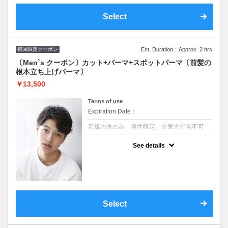
男性クーポン ￥10,450→￥8,800
Select
※施術時間はあくまで目安時間となりますの
で余裕を持ったご予約をお願い致します。
※東方指名不可
初回限定クーポン
Est. Duration：Approx. 2 hrs
〔Men`s クーポン〕カット+パーマ+スポットパーマ〔前髪の
根本立ち上げパーマ〕
￥13,500
Terms of use
Expiration Date：
新規の方のみ、男性限定、※東方指名不可
クーポンについて
See details
20代～40代の軟毛や生え癖によって前髪がペ
タッとする方にオススメ！
前髪の根本を自然に立ち上げるパーマ！
センターパートや前髪を上げたいスタイルに
最適でスタイリングも
やりやすくなります。
男性クーポン ￥19,250→12,700
Select
※施術時間はあくまで目安時間となりますの
で余裕を持ったご予約をお願い致します。
※スパイラル不可