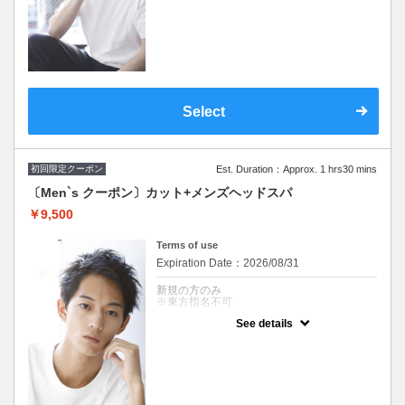
※施術時間はあくまで目安時間となりますの
で余裕を持ったご予約をお願い致します。
※スパイラル不可
※東方指名不可
Select
初回限定クーポン
Est. Duration：Approx. 1 hrs30 mins
〔Men`s クーポン〕カット+メンズヘッドスパ
￥9,500
Terms of use
Expiration Date：2026/08/31
新規の方のみ
※東方指名不可
See details
クーポンについて
男性クーポン『自由が丘 AUQWA』
※施術時間はあくまで目安時間となりますの
で余裕を持ったご予約をお願い致します。