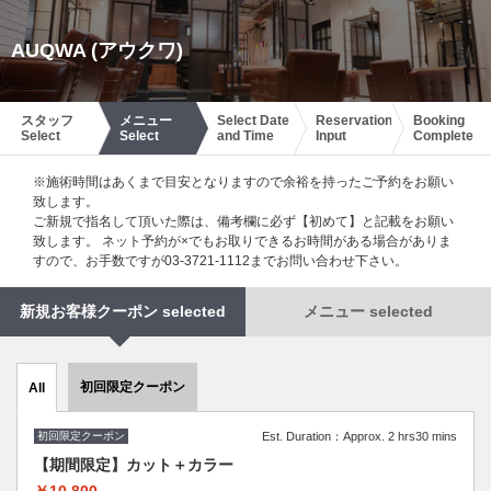
AUQWA (アウクワ)
スタッフ
メニュー
Select Date
Reservation
Booking
Select
Select
and Time
Input
Complete
※施術時間はあくまで目安となりますので余裕を持ったご予約をお願い
致します。
ご新規で指名して頂いた際は、備考欄に必ず【初めて】と記載をお願い
致します。 ネット予約が×でもお取りできるお時間がある場合がありま
すので、お手数ですが03-3721-1112までお問い合わせ下さい。
新規お客様クーポン selected
メニュー selected
初回限定クーポン
All
初回限定クーポン
Est. Duration：Approx. 2 hrs30 mins
【期間限定】カット＋カラー