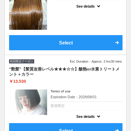
クーポンについて
See details
シリコンを使わず脂質を補給することで髪に
ハリコシを与えます。ダメージ毛、エイジン
グ毛に内側から厚みを与えて１度で実感でき
る“艶”体験。SB込み
Select
初回限定クーポン
Est. Duration：Approx. 2 hrs30 mins
“艶髪”【髪質改善レベル★★★☆☆】酸熱or水素トリートメ
ント＋カラー
￥13,530
Terms of use
Expiration Date：2026/08/31
新規限定
クーポンについて
See details
イルミナ、オイルカラーに変更可(＋2,200円)
髪質に合わせて最適なトリートメントを２種
類から担当スタイリストがご提案致します。
Select