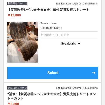
初回限定クーポン
Est. Duration：Approx. 2 hrs30 mins
【髪質改善レベル★★★★★】酸性髪質改善ストレート
￥19,800
Terms of use
Expiration Date：
新規限定 １日３名限定
クーポンについて
See details
“１日３名限定”
酸性ストレートはアルカリ剤を使わないの
で、髪をやわらかし整える新しい技術です。
年齢や日々のダメージで髪が扱いづい、「エ
イジング」「うねり」「広がり」「パサつ
き」が気になる方に◎パーマ毛NG
※クセを伸ばす縮毛矯正ではございませ
ん！！
Select
初回限定クーポン
Est. Duration：Approx. 1 hrs30 mins
“補修”【髪質改善レベル★★☆☆☆】髪質改善トリートメン
ト＋カット
￥8,800