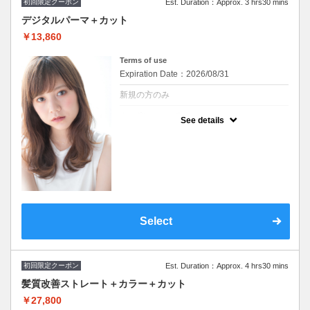
初回限定クーポン
Est. Duration：Approx. 3 hrs30 mins
デジタルパーマ＋カット
￥13,860
Terms of use
Expiration Date：2026/08/31
新規の方のみ
クーポンについて
See details
※シャンプー・ブロー込み/ロング料金なし
※施術時間はあくまで目安時間となりますの
で余裕を持ったご予約をお願い致します。
Select
初回限定クーポン
Est. Duration：Approx. 4 hrs30 mins
髪質改善ストレート＋カラー＋カット
￥27,800