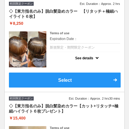
初回限定クーポン
Est. Duration：Approx. 2 hrs
◇【東方指名のみ】脱白髪染めカラー 【リタッチ＋極細ハ
イライト６枚】
￥8,250
Terms of use
Expiration Date：
新規限定・期間限定クーポン
クーポンについて
See details
白髪染めを使わずファッションカラーで白髪
を染めます☆頭皮につけない技術（ゼロテ
ク）で頭皮環境を改善し白髪の増加原因を減
らします。極細ハイライトで徐々に明るく
し、デザインもします♪※全体カラーの場合
Select
＋￥2,750頂戴いたします。
※施術時間はあくまで目安時間となりますの
で余裕を持ったご予約をお願い致します。
初回限定クーポン
Est. Duration：Approx. 2 hrs30 mins
◇【東方指名のみ】脱白髪染めカラー【カット+リタッチ+極
細ハイライト６枚プレゼント】
￥15,400
Terms of use