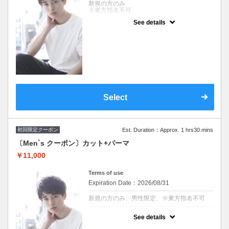
新規の方のみ
※東方指名不可
See details
クーポンについて
男性クーポン 『自由が丘 AUQWA』
※施術時間はあくまで目安時間となりますの
で余裕を持ったご予約をお願い致します。
※東方指名不可
Select
初回限定クーポン
Est. Duration：Approx. 1 hrs30 mins
〔Men`s クーポン〕カット+パーマ
￥11,000
Terms of use
Expiration Date：2026/08/31
新規の方のみ、男性限定、※東方指名不可
クーポンについて
See details
男性クーポン