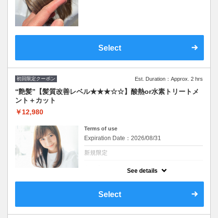
ハリコシを与えます。ダメージ毛、エイジン
グ毛に内側から厚みを与えて１度で実感でき
る“艶”体験。SB込み
Select
初回限定クーポン
Est. Duration：Approx. 2 hrs
“艶髪”【髪質改善レベル★★★☆☆】酸熱or水素トリートメ
ント＋カット
￥12,980
Terms of use
Expiration Date：2026/08/31
新規限定
クーポンについて
See details
髪質に合わせて最適なトリートメントを２種
類から担当スタイリストがご提案致します。
髪のお悩みご相談ください♪
Select
※施術時間はあくまで目安時間となりますの
で余裕を持ったご予約をお願い致します。