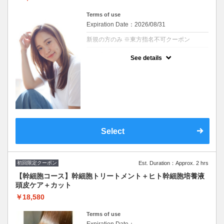
Terms of use
Expiration Date：2026/08/31
新規の方のみ ※東方指名不可クーポン
クーポンについて
See details
※シャンプー・ブロー込み
※施術時間はあくまで目安時間となりますの
で余裕を持ったご予約をお願い致します。
※東方クーポン不可
Select
初回限定クーポン
Est. Duration：Approx. 2 hrs
【幹細胞コース】幹細胞トリートメント＋ヒト幹細胞培養液
頭皮ケア＋カット
￥18,580
Terms of use