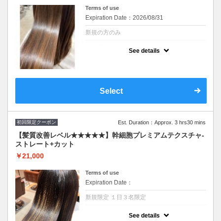
Terms of use
Expiration Date：2026/08/31
新規の方のみ
クーポンについて
See details
シリコンを使わず脂質を補給することで髪に
ハリコシを与えます。ダメージ毛、エイジン
グ毛に内側から厚みを与えて１度で実感でき
る“艶”体験SB込み イルミナ、オイルカラーに
変更可(＋2,200円)
Select
初回限定クーポン
Est. Duration：Approx. 3 hrs30 mins
【髪質改善レベル★★★★★】幹細胞プレミアムテクスチャ-
ストレート+カット
￥21,000
Terms of use
Expiration Date：
新規限定 １日３名限定
クーポンについて
See details