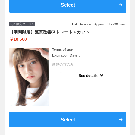
Select
初回限定クーポン
Est. Duration：Approx. 3 hrs30 mins
【期間限定】髪質改善ストレート＋カット
￥18,500
Terms of use
Expiration Date：
新規の方のみ
クーポンについて
See details
再現性の高い似合わせカット,弱酸性・ダメー
ジレスな髪質改善ストレートパーマはナチュ
ラルで根本から毛先まで柔らかく♪ ※S・B
込み/ロング料金なし +¥1,650～トリートメン
ト追加可
Select