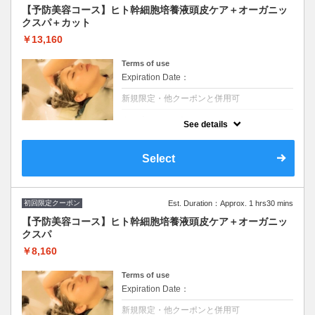
【予防美容コース】ヒト幹細胞培養液頭皮ケア＋オーガニッ
クスパ＋カット
￥13,160
Terms of use
Expiration Date：
新規限定・他クーポンと併用可
クーポンについて
See details
最先端の幹細胞テクノロジーを使った『次世
代頭皮トリートメント』とカットとスパのコ
ース。ヒト幹細胞培養液＋アーユルヴェーダ
Select
ハーブ配合で頭皮ケアし毛髪環境の改善。タ
ーンオーバーの正常化にも◎
初回限定クーポン
Est. Duration：Approx. 1 hrs30 mins
【予防美容コース】ヒト幹細胞培養液頭皮ケア＋オーガニッ
クスパ
￥8,160
Terms of use
Expiration Date：
新規限定・他クーポンと併用可