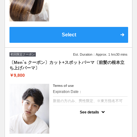
“１日３名限定”酸性ストレートはアルカリ剤
を使わないので、髪をやわらかし整える新し
い技術です。年齢や日々のダメージで髪が扱
いづい、「エイジング」「うねり」「広が
り」「パサつき」が気になる方に◎。パーマ
毛NG
※クセを伸ばすための縮毛矯正ではございま
せん！！
Select
初回限定クーポン
Est. Duration：Approx. 1 hrs30 mins
〔Men`s クーポン〕カット+スポットパーマ〔前髪の根本立
ち上げパーマ〕
￥9,800
Terms of use
Expiration Date：
新規の方のみ、男性限定、※東方指名不可
クーポンについて
See details
20代～40代の軟毛や生え癖によって前髪がペ
タッとする方にオススメ！
前髪の根本を自然に立ち上げるパーマ！
センターパートや前髪を上げたいスタイルに
最適でスタイリングも
やりやすくなります。