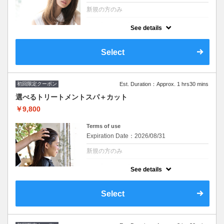
新規の方のみ
クーポンについて
See details
イルミナカラーに変更可
カットなし※シャンプー・ブロー込/ロング料
なし ★ ハイライト、ブリーチご希望の方別
Select
途料金とプラス１時間頂戴します その場合
最終受付も１時間前まで
初回限定クーポン
Est. Duration：Approx. 1 hrs30 mins
選べるトリートメントスパ＋カット
￥9,800
Terms of use
Expiration Date：2026/08/31
新規の方のみ
クーポンについて
See details
※シャンプー・ブロー込み/ロング料金なし
『自由が丘AUQWA』
Select
※施術時間はあくまで目安時間となりますの
で余裕を持ったご予約をお願い致します。