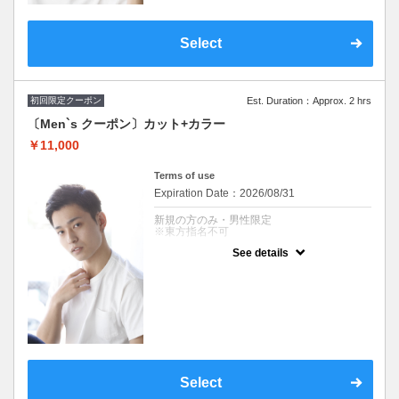
※東方指名不可
Select
初回限定クーポン
Est. Duration：Approx. 2 hrs
〔Men`s クーポン〕カット+カラー
￥11,000
Terms of use
Expiration Date：2026/08/31
新規の方のみ・男性限定
※東方指名不可
See details
クーポンについて
男性クーポン
※施術時間はあくまで目安時間となりますの
で余裕を持ったご予約をお願い致します。
※東方指名不可
Select