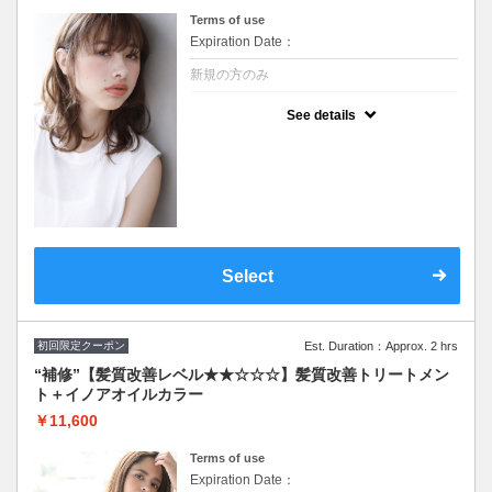
Terms of use
Expiration Date：
新規の方のみ
クーポンについて
See details
新規限定 ※シャンプー・ブロー込/ロング料
なし ★ハイライト、ブリーチご希望の方別途
料金とプラス１時間頂戴します その場合最
終受付も１時間前まで
Select
初回限定クーポン
Est. Duration：Approx. 2 hrs
“補修”【髪質改善レベル★★☆☆☆】髪質改善トリートメン
ト＋イノアオイルカラー
￥11,600
Terms of use
Expiration Date：