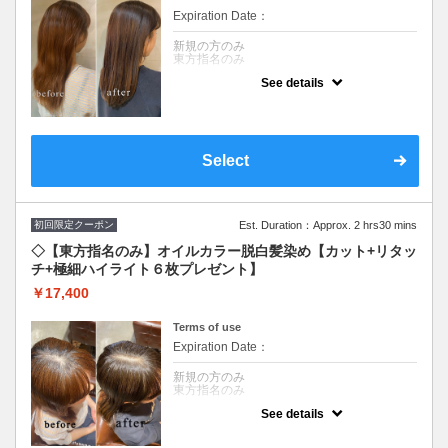
Expiration Date：
新規の方のみ
東方指名のみ
See details
クーポンについて
白髪染めを使わずファッションカラーで白髪
を染めます☆頭皮につけない技術（ゼロテ
ク）で頭皮環境を改善し白髪の増加原因を減
らします。6枚の極細ハイライトで徐々に明
Select
るくしデザインします♪※全体カラーの場合
＋￥2,750頂戴いたします。
初回限定クーポン
Est. Duration：Approx. 2 hrs30 mins
◇【東方指名のみ】オイルカラー脱白髪染め【カット+リタッ
チ+極細ハイライト６枚プレゼント】
￥17,400
Terms of use
Expiration Date：
新規の方のみ
東方指名のみ
See details
クーポンについて
キューティクルを開かない【60％】オイルで