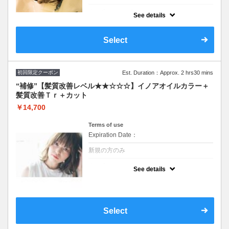
クーポンについて
See details
最先端の幹細胞テクノロジーを使った『次世
代頭皮トリートメント』とスパのコース。ヒ
ト幹細胞培養液＋アーユルヴェーダハーブ配
Select
合で頭皮ケアし毛髪環境の改善。ターンオー
バーの正常化にも◎
シャンプーブロー込
カットなしのプラン
初回限定クーポン
Est. Duration：Approx. 2 hrs30 mins
“補修”【髪質改善レベル★★☆☆☆】イノアオイルカラー＋
髪質改善Ｔｒ＋カット
￥14,700
Terms of use
Expiration Date：
新規の方のみ
クーポンについて
See details
イルミナカラーに変更可※シャンプー・ブロ
ー込/ロング料なし ★ハイライト、ブリーチ
ご希望の方別途料金とプラス１時間頂戴しま
す その場合最終受付も１時間前まで
Select