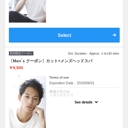
※施術時間はあくまで目安時間となりますの
で余裕を持ったご予約をお願い致します。
※スパイラル不可
※東方指名不可
Select
初回限定クーポン
Est. Duration：Approx. 1 hrs30 mins
〔Men`s クーポン〕カット+メンズヘッドスパ
￥9,500
Terms of use
Expiration Date：2026/08/31
新規の方のみ
※東方指名不可
See details
クーポンについて
男性クーポン『自由が丘 AUQWA』
※施術時間はあくまで目安時間となりますの
で余裕を持ったご予約をお願い致します。