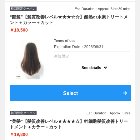
初回限定クーポン
Est. Duration：Approx. 3 hrs30 mins
“艶髪”【髪質改善レベル★★★☆☆】酸熱or水素トリートメ
ント＋カラー＋カット
￥18,500
Terms of use
Expiration Date：2026/08/31
新規限定
クーポンについて
See details
イルミナ、オイルカラーに変更可(＋2,200円)
髪質に合わせて最適なトリートメントを２種
類から担当スタイリストがご提案致します。
髪のお悩みご相談ください♪
※施術時間はあくまで目安時間となりますの
Select
で余裕を持ったご予約をお願い致します。
初回限定クーポン
Est. Duration：Approx. 3 hrs
“美髪”【髪質改善レベル★★★★☆】幹細胞髪質改善トリー
トメント＋カラー＋カット
￥19,800