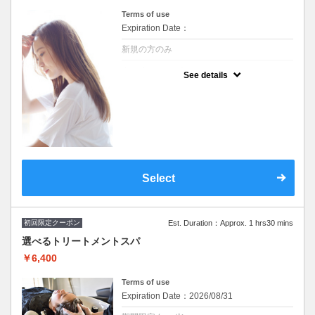
Terms of use
Expiration Date：
新規の方のみ
クーポンについて
See details
※シャンプーブロー込み/ロング料なし +
¥1,650～トリートメント追加可
※施術時間はあくまで目安時間となりますの
で余裕を持ったご予約をお願い致します。
Select
初回限定クーポン
Est. Duration：Approx. 1 hrs30 mins
選べるトリートメントスパ
￥6,400
Terms of use
Expiration Date：2026/08/31