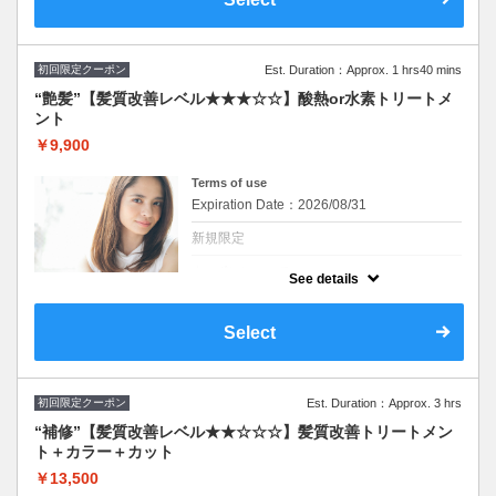
髪のお悩みご相談ください♪
※施術時間はあくまで目安時間となりますの
で余裕を持ったご予約をお願い致します。
初回限定クーポン
Est. Duration：Approx. 1 hrs40 mins
“艶髪”【髪質改善レベル★★★☆☆】酸熱or水素トリートメ
ント
￥9,900
Terms of use
Expiration Date：2026/08/31
新規限定
クーポンについて
See details
髪質に合わせて最適なトリートメントを２種
類から担当スタイリストがご提案致します。
髪のお悩みご相談ください♪
Select
※施術時間はあくまで目安時間となりますの
で余裕を持ったご予約をお願い致します。
初回限定クーポン
Est. Duration：Approx. 3 hrs
“補修”【髪質改善レベル★★☆☆☆】髪質改善トリートメン
ト＋カラー＋カット
￥13,500