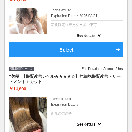
￥10,800
Terms of use
Expiration Date：2026/08/31
新規限定※東方クーポン不可
クーポンについて
See details
1,650円のトリートメントをサービスでお
得！！カット、質感チェンジカラー※SB込
み/ロング料金なし
Select
ウィービング、ハイライト、ブリーチご希望
のお客様は別途料金とプラス１時間お時間頂
戴いたします。(その場合最終受付けプラス１
時間前のご予約をお願い致します。)
初回限定クーポン
Est. Duration：Approx. 2 hrs
※施術時間はあくまで目安時間となりますの
で余裕を持ったご予約をお願い致します。
“美髪”【髪質改善レベル★★★★☆】幹細胞髪質改善トリー
トメント＋カット
￥14,900
Terms of use
Expiration Date：
新規の方のみ
クーポンについて
See details
シリコンを使わず脂質を補給することで髪に