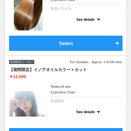
Expiration Date：
新規の方のみ
クーポンについて
See details
シリコンを使わず脂質を補給することで髪に
ハリコシを与え髪の内側から厚みを与えて１
度で実感できる“艶”体験＋最先端のヒト幹細
胞テクノロジーを使った『次世代頭皮トリー
トメント』SB込み
Select
初回限定クーポン
Est. Duration：Approx. 2 hrs30 mins
【期間限定】イノアオイルカラー＋カット
￥12,000
Terms of use
Expiration Date：
新規限定
クーポンについて
See details
イルミナカラーに変更可※SB込み/ロング料
金なし ハイライト、ブリーチご希望の方別途
料金とプラス１時間頂戴します