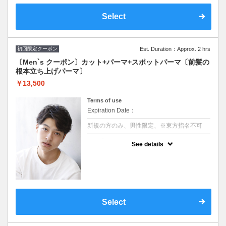
男性クーポン ￥10,450→￥8,800
Select
※施術時間はあくまで目安時間となりますの
で余裕を持ったご予約をお願い致します。
※東方指名不可
初回限定クーポン
Est. Duration：Approx. 2 hrs
〔Men`s クーポン〕カット+パーマ+スポットパーマ〔前髪の
根本立ち上げパーマ〕
￥13,500
Terms of use
Expiration Date：
新規の方のみ、男性限定、※東方指名不可
クーポンについて
See details
20代～40代の軟毛や生え癖によって前髪がペ
タッとする方にオススメ！
前髪の根本を自然に立ち上げるパーマ！
センターパートや前髪を上げたいスタイルに
最適でスタイリングも
やりやすくなります。
男性クーポン ￥19,250→12,700
Select
※施術時間はあくまで目安時間となりますの
で余裕を持ったご予約をお願い致します。
※スパイラル不可