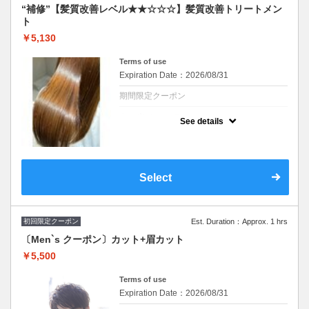
“補修”【髪質改善レベル★★☆☆☆】髪質改善トリートメン
ト
￥5,130
Terms of use
Expiration Date：2026/08/31
期間限定クーポン
クーポンについて
See details
極上の高保湿髪質改善トリートメントでのダ
メージケアをしっかりと♪※シャンプー・ブ
ロー込み/ロング料金なし
※施術時間はあくまで目安時間となりますの
で余裕を持ったご予約をお願い致します。
Select
初回限定クーポン
Est. Duration：Approx. 1 hrs
〔Men`s クーポン〕カット+眉カット
￥5,500
Terms of use
Expiration Date：2026/08/31