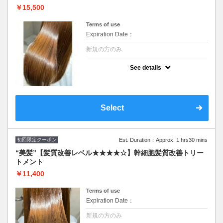
￥15,500
Terms of use
Expiration Date：
新規の方のみ
クーポンについて
See details
シリコンを使わず脂質を補給することで髪に
ハリコシを与えます。ダメージ毛、エイジン
グ毛に内側から厚みを与えて１度で実感でき
る“艶”体験SB込み イルミナ、オイルカラーに
変更可(＋2,200円)
Select
初回限定クーポン
Est. Duration：Approx. 1 hrs30 mins
“美髪”【髪質改善レベル★★★★☆】幹細胞髪質改善トリー
トメント
￥11,400
Terms of use
Expiration Date：
新規の方のみ