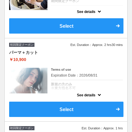
期間限定クーポン
クーポンについて
See details
トリートメントとヘッドスパが組み合わさっ
た40分のトリートメントスパコース。２種類
から選べて頭皮から髪までしっかりケア♪
Select
※シャンプー・ブロー込み/ロング料金なし
【¥3,500 OFF】
※施術時間はあくまで目安時間となりますの
で余裕を持ったご予約をお願い致します。
初回限定クーポン
Est. Duration：Approx. 2 hrs30 mins
パーマ＋カット
￥10,900
Terms of use
Expiration Date：2026/08/31
新規の方のみ
※東方指名不可
See details
クーポンについて
※シャンプー・ブロー込み/ロング料金なし
+\1,650～トリートメント追加可
Select
※施術時間はあくまで目安時間となりますの
で余裕を持ったご予約をお願い致します。
※東方指名不可
初回限定クーポン
Est. Duration：Approx. 1 hrs