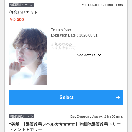
※東方指名不可
初回限定クーポン
Est. Duration：Approx. 1 hrs
似合わせカット
￥5,500
Terms of use
Expiration Date：2026/08/31
新規の方のみ
※東方指名不可
See details
クーポンについて
※シャンプー・ブロー込 +¥1,650～トリー
トメント追加可『自由が丘AUQWA』
※施術時間はあくまで目安時間となりますの
で余裕を持ったご予約をお願い致します。
※東方指名不可
Select
初回限定クーポン
Est. Duration：Approx. 2 hrs30 mins
“美髪”【髪質改善レベル★★★★☆】幹細胞髪質改善トリー
トメント＋カラー