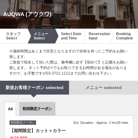
AUQWA (アウクワ)
スタッフ
メニュー
Select Date
Reservation
Booking
Select
Select
and Time
Input
Complete
※施術時間はあくまで目安となりますので余裕を持ったご予約をお願い
致します。
ご新規で指名して頂いた際は、備考欄に必ず【初めて】と記載をお願い
致します。 ネット予約が×でもお取りできるお時間がある場合がありま
すので、お手数ですが03-3721-1112までお問い合わせ下さい。
新規お客様クーポン selected
メニュー selected
初回限定クーポン
All
初回限定クーポン
Est. Duration：Approx. 2 hrs30 mins
【期間限定】カット＋カラー