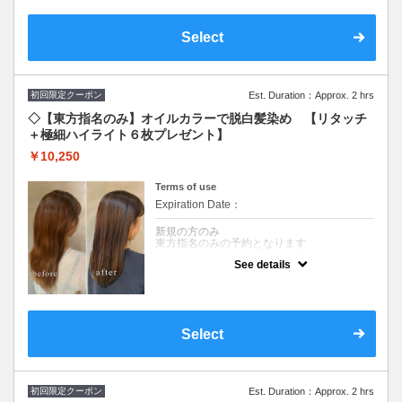
出来たカラー剤で染めることにより、ダメー
ジ90％カット☆圧倒的な艶、手触りを体験し
て下さい！！頭皮につけない技術（ゼロテ
Select
ク）で施術致します♪※全体カラーの場合＋
￥2,750頂戴いたします。
初回限定クーポン
Est. Duration：Approx. 2 hrs
◇【東方指名のみ】オイルカラーで脱白髪染め 【リタッチ
＋極細ハイライト６枚プレゼント】
￥10,250
Terms of use
Expiration Date：
新規の方のみ
東方指名のみの予約となります
See details
クーポンについて
キューティクルを開かない【60％】オイルで
出来たカラー剤で染めることにより、ダメー
ジ90％カット☆圧倒的な艶、手触りを体験し
て下さい！！頭皮につけない技術（ゼロテ
Select
ク）で施術致します♪※全体カラーの場合＋
￥2,750頂戴いたします。
初回限定クーポン
Est. Duration：Approx. 2 hrs