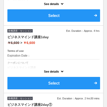
腸活 アドバンス講座
See details
Select
各種講座・セッション
Est. Duration：Approx. 4 hrs
ビジネスマインド講座1day
￥6,600
>
￥6,600
Terms of use
Expiration Date：
クーポンについて
ビジネスマインド講座
1日コースと2日に分割したコース
See details
をお選びいただけます。
オンラインまたは対面をお選びいただけます。※オンラインの方はテキ
Select
ストを送りますので講座まで1週間前までのご予約をお願いいたしま
す。
各種講座・セッション
Est. Duration：Approx. 2 hrs30 mins
ビジネスマインド講座2day①