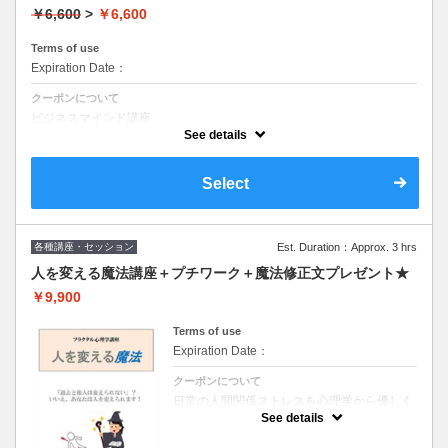
￥6,600
>
￥6,600
Terms of use
Expiration Date：
クーポンについて
ビジネスマインド講座
1日コースと2日に分割したコース
See details
をお選びいただけます。
※2dayの方はこちらのメニューで2回ご予約くださいませ。
Select
オンラインまたは対面をお選びいただけます。※オンラインの方はテキ
ストを送りますので講座まで1週間前までのご予約をお願いいたしま
す。
各種講座・セッション
Est. Duration：Approx. 3 hrs
人を変える魔法講座＋プチワーク＋魔法修正文プレゼント★
￥9,900
Terms of use
Expiration Date：
クーポンについて
日常の人間関係ストレスを心理学から優しく
紐解きます。
See details
✓苦手な人がいる
✓職場でうまくいかない