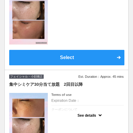
Select
フェイシャル・小顔矯正
Est. Duration：Approx. 45 mins
集中シミケア30分当て放題 2回目以降
Terms of use
Expiration Date：
クーポンについて
シミケアコース2回目以降
See details