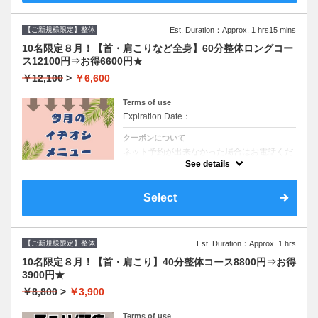
【ご新規様限定】整体
Est. Duration：Approx. 1 hrs15 mins
10名限定８月！【首・肩こりなど全身】60分整体ロングコー
ス12100円⇒お得6600円★
￥12,100
>
￥6,600
Terms of use
Expiration Date：
クーポンについて
ネット予約が出来なかった場合はお電話くだ
さい。
See details
〖施術時間〗60分
※カウンセリング・お着替え込みで90分ほど
の所要時間となります。８月限定キャンペー
Select
ン☆
肩/首/腰/股関節の悩み。様々なお悩みに全身
のコース。頭から足まで結果重視のじっくり
全身ほぐす施術☆カウンセリング、15分施術
60分※３か所以上コリや不調がある場合はこ
【ご新規様限定】整体
ちらがしっかりと結果が出ます。大磯/二宮/
Est. Duration：Approx. 1 hrs
中郡/平塚/神奈川
10名限定８月！【首・肩こり】40分整体コース8800円⇒お得
3900円★
￥8,800
>
￥3,900
Terms of use