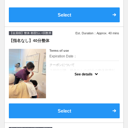
指します★カウンセリング含めて70分です。
Select
【会員様】整体 都度払い/回数券
Est. Duration：Approx. 40 mins
【指名なし】40分整体
Terms of use
Expiration Date：
クーポンについて
２回目以降、指名なしの40分の整体都度払
い、回数券を選択の方はこちら
See details
Select