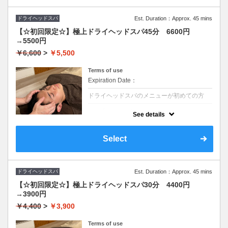
ドライヘッドスパ
Est. Duration：Approx. 45 mins
【☆初回限定☆】極上ドライヘッドスパ45分 6600円
→5500円
￥6,600
>
￥5,500
Terms of use
Expiration Date：
ドライヘッドスパのメニューが初めての方
クーポンについて
See details
眼精疲労/不眠/首肩こりでお悩みの方にオス
スメのヘッドスパ(頭・首・顔)で深部からコ
リをほぐす☆慢性的な疲れにアプローチ◎デ
Select
スクワークの方、不眠の方にも人気コース◎
男性にも人気☆
ドライヘッドスパ
Est. Duration：Approx. 45 mins
【☆初回限定☆】極上ドライヘッドスパ30分 4400円
→3900円
￥4,400
>
￥3,900
Terms of use