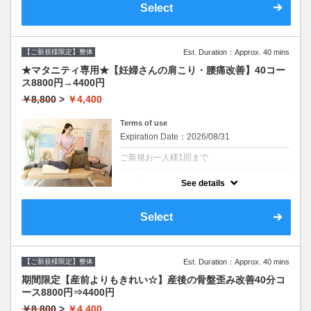
〖施術時間〗50分
Select
※カウンセリング・お着替え込みで70分ほど
の所要時間となります。
腰痛の原因が腰ではないことも？カウンセリ
ングで可動域などをしっかりチェック！熟練
【ご新規様限定】整体
Est. Duration：Approx. 40 mins
手技で深部までしっかりアプローチ！繰り返
さないための立ち方、座り方もしっかり指導
★マタニティ専用★【妊婦さんの肩こり・腰痛改善】40コー
◎
ス8800円→4400円
￥8,800
>
￥4,400
Terms of use
Expiration Date：2026/08/31
ご新規お一人様1回まで
クーポンについて
See details
ネット予約が出来なかった場合はお電話くだ
さい。
〖施術時間〗40分
Select
※カウンセリング・お着替え込みで60分ほど
の所要時間となります。
妊娠中でも通える整体院をお探しの方☆
安定期～９カ月まで可能。※担当の医師に要
【ご新規様限定】整体
Est. Duration：Approx. 40 mins
確認
ママと赤ちゃんに負担のかからない横向きの
期間限定【産前よりもきれい☆】産後の骨盤歪み改善40分コ
施術でリラックス☆
ース8800円⇒4400円
肩こり・腰痛・脚の付け根の痛み・足の冷え
やむくみなど改善！
￥8,800
>
￥4,400