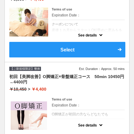
Terms of use
Expiration Date：
クーポンについて
産後１カ月からスタートOK!早めに歪みをを
とり『産前よりもきれい』に必要なのは『良
See details
い姿勢☆』また育児での肩・腕・腰の疲れや
体形の変化などもしっかりとケア致します。
Select
【ご新規様限定】整体
Est. Duration：Approx. 50 mins
初回【美脚改善】O脚矯正×骨盤矯正コース 50min 10450円
→4400円
￥10,450
>
￥4,400
Terms of use
Expiration Date：
O脚矯正が初回の方ならどなたでも
クーポンについて
See details
自信を持ってスカートをはきたい/脚の歪みに
コンプレックスがある/O脚/X脚/美脚美尻を目