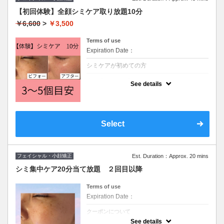
【初回体験】全顔シミケア取り放題10分
￥6,600
>
￥3,500
Terms of use
Expiration Date：
シミケアが初めての方
クーポンについて
See details
特殊ペンシルで微弱電流を流し、ターンオー
バーを促進し、シミを集めて浮き上がらせま
す。
3個〜5個目安。工程 クレンジング→シミケ
ア→保湿→日焼け止め
Select
フェイシャル・小顔矯正
Est. Duration：Approx. 20 mins
シミ集中ケア20分当て放題 ２回目以降
Terms of use
Expiration Date：
クーポンについて
シミケア２回目
See details