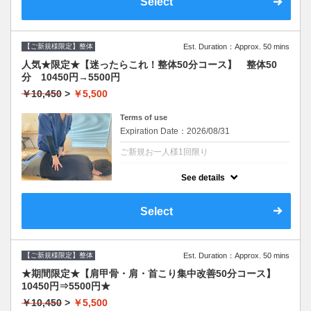
Select
【ご新規様限定】整体
Est. Duration：Approx. 50 mins
人気★限定★【迷ったらこれ！整体50分コース】 整体50
分 10450円→5500円
￥10,450
>
￥5,500
Terms of use
Expiration Date：2026/08/31
ご新規お一人様1回限り
クーポンについて
See details
ネット予約が出来なかった場合はお電話くだ
さい。
限定キャンペーン！〖施術時間〗50分
Select
※カウンセリング・お着替え込みで60分ほど
の所要時間となります。
肩こり/首こり/頭痛/腰痛/股関節の悩み。バキ
バキしないしっかりほぐす高評価の整体。３
か所以上の悩みがある場合は６０分コースが
【ご新規様限定】整体
Est. Duration：Approx. 50 mins
しっかりと結果が出ます。整体が初の方も◎
大磯/二宮/中郡/平塚/神奈川/
★期間限定★【肩甲骨・肩・首こり集中改善50分コース】
10450円⇒5500円★
￥10,450
>
￥5,500