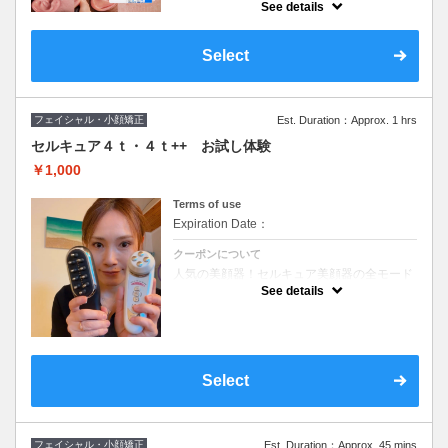
加！今までのハリ・ツヤ効果はもちろん、ニ
See details
キビ・赤ら顔などの肌荒れ防止と潤い効果が
さらにUP！ *乳酸桿菌。大磯初上陸セラピー
ル！
Select
フェイシャル・小顔矯正
Est. Duration：Approx. 1 hrs
セルキュア４ｔ・４ｔ++ お試し体験
￥1,000
Terms of use
Expiration Date：
クーポンについて
人気の美顔器！セルキュア美顔器の全モード
のお試しが出来ます★フェイシャルやボデ
See details
ィ、バストアップ、肩こり、首コリなどもお
すすめです★
Select
フェイシャル・小顔矯正
Est. Duration：Approx. 45 mins