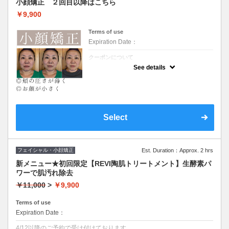
小顔矯正 ２回目以降はこちら
骨と筋肉にアプローチ！リンパを流してリフ
トアップ★
￥9,900
Terms of use
Expiration Date：
クーポンについて
二回目以降の小顔矯正はこちら
See details
Select
フェイシャル・小顔矯正
Est. Duration：Approx. 2 hrs
新メニュー★初回限定【REVI陶肌トリートメント】生酵素パ
ワーで肌汚れ除去
￥11,000
>
￥9,900
Terms of use
Expiration Date：
4/12以降のご予約で受け付けております