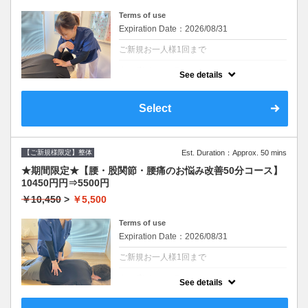
Terms of use
Expiration Date：2026/08/31
ご新規お一人様1回まで
クーポンについて
See details
ネット予約が出来なかった場合はお電話くだ
さい。
〖施術時間〗50分
Select
※カウンセリング・お着替え込みで70分ほど
の所要時間となります。
目の疲れ,首,肩こり解消☆頭～首～肩・肩甲
骨～背中まで集中的に施術。
【ご新規様限定】整体
Est. Duration：Approx. 50 mins
原因を追究し今まで改善しなかった頭痛もし
っかり緩和していきます。
★期間限定★【腰・股関節・腰痛のお悩み改善50分コース】
10450円円⇒5500円
￥10,450
>
￥5,500
Terms of use
Expiration Date：2026/08/31
ご新規お一人様1回まで
クーポンについて
See details
ネット予約が出来なかった場合はお電話くだ
さい。