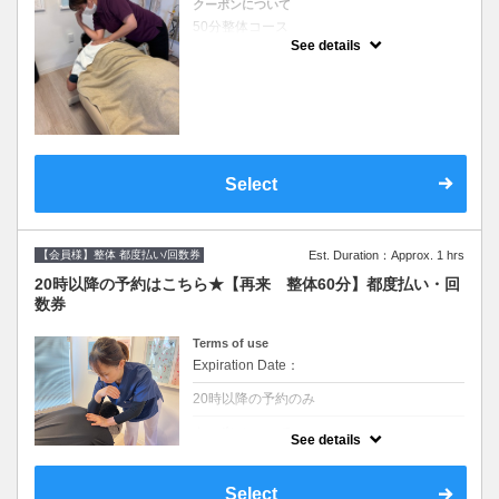
クーポンについて
50分整体コース
指名無し、有りどちらの方もこちらから
See details
【指名有りの方は担当者を選んでご予約くだ
さい】
Select
【会員様】整体 都度払い/回数券
Est. Duration：Approx. 1 hrs
20時以降の予約はこちら★【再来 整体60分】都度払い・回
数券
Terms of use
Expiration Date：
20時以降の予約のみ
クーポンについて
See details
60分整体コース 20時以降にご予約の方はこ
ちらからご予約ください★
Select