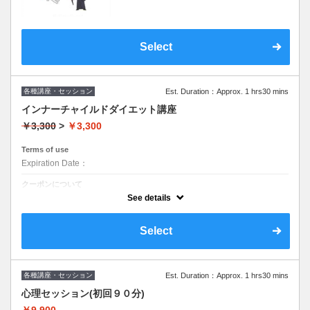
✓家族とあわない
など何でもご相談ください。
オンライン又は対面です。
オンラインご希望の方はテキストの発送がご
Select
ざいますので1週間前までのお申し込みをお
願いいたします。
各種講座・セッション
Est. Duration：Approx. 1 hrs30 mins
インナーチャイルドダイエット講座
￥3,300
>
￥3,300
Terms of use
Expiration Date：
クーポンについて
インナーチャイルドダイエット講座体験お申し込みはこちら
See details
Select
各種講座・セッション
Est. Duration：Approx. 1 hrs30 mins
心理セッション(初回９０分)
￥9,900