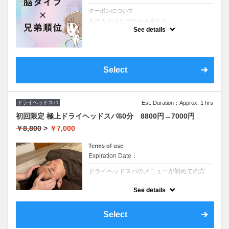
クーポンについて
あの人とはなぜかかみ合わない。
夫と意見がぶつかる
See details
家族内でも分かり合えない。そんなお悩みす
っきり解消！
～兄弟順位×脳タイプで読み解く～
合わない理由は性格じゃない
～脳の使い方が9割～ 様々なタイプを理解
することで生きやすくなります
Select
ドライヘッドスパ
Est. Duration：Approx. 1 hrs
初回限定 極上ドライヘッドスパ60分 8800円→7000円
￥8,800
>
￥7,000
Terms of use
Expiration Date：
ドライヘッドスパのメニューが初めての方
クーポンについて
See details
ヘッドスパの効果をしっかり実感したい方◎
眼精疲労/不眠/首肩こりでお悩みの方にオス
スメのヘッドスパ(頭・肩・首・目・腕)で深
Select
部からリフレッシュ 慢性的な疲れにアプロ
ーチ◎男性にも人気