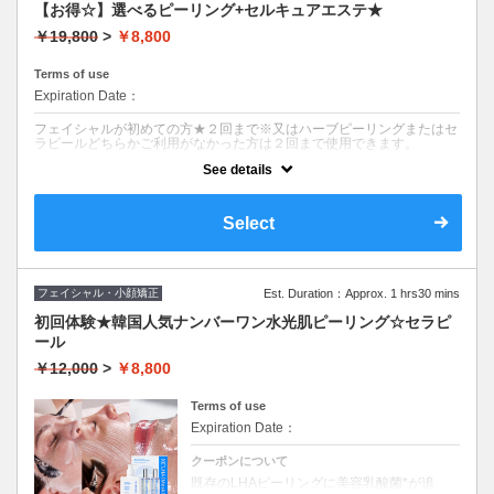
【お得☆】選べるピーリング+セルキュアエステ★
￥19,800
>
￥8,800
Terms of use
Expiration Date：
フェイシャルが初めての方★２回まで※又はハーブピーリングまたはセ
ラピールどちらかご利用がなかった方は２回まで使用できます。
See details
クーポンについて
ターンオーバーを促進するハーブピーリングor乳酸菌入り韓国人気ナン
バーワンのセラピール(どちらも通常11000円)にセルキュアでのイオン
Select
クレンジング+エレクトロポレーション+選べる美容液導入(通常8800円)
が付いた両方合わせて8800円のお得なセットです。同クーポンは２回
まで使用可能です！ぜひどちらのピーリングもお試しいただけたら良い
と思います♪
フェイシャル・小顔矯正
Est. Duration：Approx. 1 hrs30 mins
初回体験★韓国人気ナンバーワン水光肌ピーリング☆セラピ
ール
￥12,000
>
￥8,800
Terms of use
Expiration Date：
クーポンについて
既存のLHAピーリングに美容乳酸菌*が追