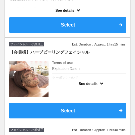
クーポンについて
See details
大磯初導入店。話題のハーブピーリング【REVI陶肌トリートメン
ト】 陶肌パウダー×2g剥離しない・ダウンタイムなしでニキビ/毛穴/
角質/皮脂/ケア。11000⇒9900
Select
※ライン登録で更に1000えんオフ♡
フェイシャル・小顔矯正
Est. Duration：Approx. 1 hrs15 mins
【会員様】ハーブピーリングフェイシャル
Terms of use
Expiration Date：
クーポンについて
２回目以降のかたはこちらから★
See details
Select
フェイシャル・小顔矯正
Est. Duration：Approx. 1 hrs40 mins