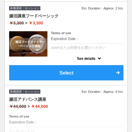
願いいたします。キャンセルがある場合お早
めにお願いいたします。
各種講座・セッション
度重なるキャンセルがある場合、土日祝日の
Est. Duration：Approx. 2 hrs
キャンセルはご予約をお断りさせてもらう場
腸活講座フードベーシック
合がございます。ご協力をお願いいたしま
す。
￥3,300
>
￥3,300
Terms of use
Expiration Date：
zoomまたは対面をお選びください
クーポンについて
See details
腸活フードベーシック講座
Select
各種講座・セッション
Est. Duration：Approx. 6 hrs
腸活アドバンス講座
￥44,000
>
￥44,000
Terms of use
Expiration Date：
クーポンについて