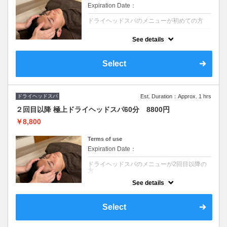
Expiration Date：
ドライヘッドスパのメニューが初めての方
クーポンについて
See details
眼精疲労/不眠/首肩こりでお悩みの方にオス
スメのヘッドスパ。お時間が無い方のクイッ
クのコースです。とにかく少しでも頭皮や目
Select
の周りをすっきりしたい。そんな方にオスス
メです。
ドライヘッドスパ
Est. Duration：Approx. 1 hrs
２回目以降 極上ドライヘッドスパ60分 8800円
￥8,800
Terms of use
Expiration Date：
ドライヘッドスパのメニューが2回目以降の
方
See details
クーポンについて
ヘッドスパの効果をしっかり実感したい方◎
眼精疲労/不眠/首肩こりでお悩みの方にオス
Select
スメのヘッドスパ(頭・肩・首・目・腕)で深
部からリフレッシュ 慢性的な疲れにアプロ
ーチ◎男性にも人気