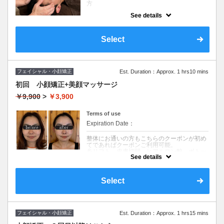
方
See details
クーポンについて
眼精疲労/不眠/首肩こりでお悩みの方にオス
スメのヘッドスパ。お時間が無い方のクイッ
Select
クのコースです。とにかく少しでも頭皮や目
の周りをすっきりしたい。そんな方にオスス
メです。
フェイシャル・小顔矯正
Est. Duration：Approx. 1 hrs10 mins
初回 小顔矯正+美顔マッサージ
￥9,900
>
￥3,900
Terms of use
Expiration Date：
整体にお通いの方もこちらのクーポンが初め
てであればクーポンご利用可能。
糸リフト、皮膚切開、ヒアルロン酸、ボトッ
See details
クス、サーマクール、レーザー系施術、ダー
マペン、ハイパーナイフなど美容施術を行っ
ている方は備考欄に記載をお願いいたしま
す。(場合によっては一定期間施術が行えない
Select
場合もございます)
クーポンについて
小顔矯正+頭蓋骨調整+美顔マッサージ(50分)
フェイシャル・小顔矯正
Est. Duration：Approx. 1 hrs15 mins
えら張り、頬骨の出っ張り、顎や顔の歪み、
フェイスラインのたるみなど