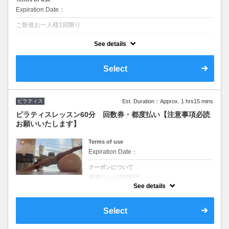
Expiration Date：
ご新規お一人様1回限り
クーポンについて
See details
ネット予約が出来なかった場合はお電話ください。 カウンセリング+エ
クササイズ
Select
マンツーマンピラティス パーソナルでじっくり内面に向き合います◎
痛みはないけど猫背や歪みを整えたい。そろそろ本気で整えたい。まず
はピラティスってどんなものを体験
ピラティス
Est. Duration：Approx. 1 hrs15 mins
ピラティスレッスン60分 回数券・都度払い【注意事項必読
お願いいたします】
Terms of use
Expiration Date：
クーポンについて
都度払いは8800円
See details
ネット予約が出来なかった場合はお電話くだ
さい。 〖レッスン時間〗60分
マンツーマンピラティス60分 都度払いの方
Select
はこちら
※土日祝日はご予約を希望される方が多いで
す。キャンセルは出来る限りされないようお