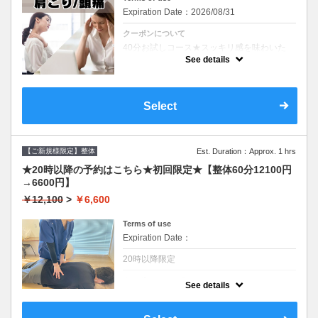
Expiration Date：2026/08/31
クーポンについて
40分お試しコース★スッキリ感を味わいた
い！【辛い箇所重点的に首・肩・肩甲骨な
See details
ど】全身３か所以上お悩みがある場合や男性
は60分コースがオススメ★会社帰りや週末に
も◎
Select
【ご新規様限定】整体
Est. Duration：Approx. 1 hrs
★20時以降の予約はこちら★初回限定★【整体60分12100円
→6600円】
￥12,100
>
￥6,600
Terms of use
Expiration Date：
20時以降限定
クーポンについて
See details
初回60分整体コース 20時以降にご予約の方
はこちらからご予約ください★