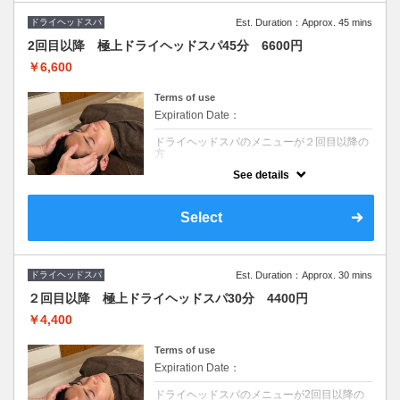
ドライヘッドスパ
Est. Duration：Approx. 45 mins
2回目以降 極上ドライヘッドスパ45分 6600円
￥6,600
Terms of use
Expiration Date：
ドライヘッドスパのメニューが２回目以降の
方
See details
クーポンについて
眼精疲労/不眠/首肩こりでお悩みの方にオス
スメのヘッドスパ(頭・首・顔)で深部からコ
Select
リをほぐす☆慢性的な疲れにアプローチ◎デ
スクワークの方、不眠の方にも人気コース◎
男性にも人気☆
ドライヘッドスパ
Est. Duration：Approx. 30 mins
２回目以降 極上ドライヘッドスパ30分 4400円
￥4,400
Terms of use
Expiration Date：
ドライヘッドスパのメニューが2回目以降の