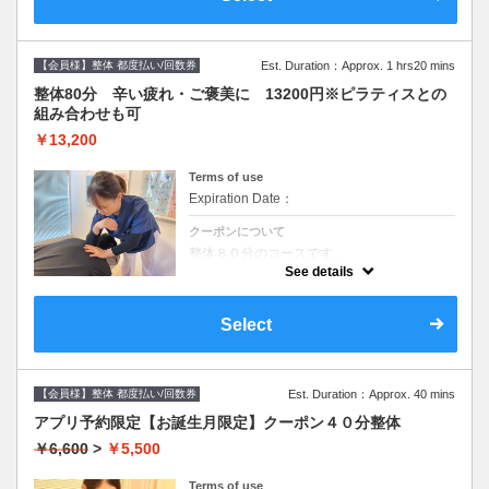
【会員様】整体 都度払い/回数券
Est. Duration：Approx. 1 hrs20 mins
整体80分 辛い疲れ・ご褒美に 13200円※ピラティスとの
組み合わせも可
￥13,200
Terms of use
Expiration Date：
クーポンについて
整体８０分のコースです。
ピラティス４０分整体４０分などの組み合わ
See details
せも可能です。
備考欄に記入してください。
Select
【会員様】整体 都度払い/回数券
Est. Duration：Approx. 40 mins
アプリ予約限定【お誕生月限定】クーポン４０分整体
￥6,600
>
￥5,500
Terms of use