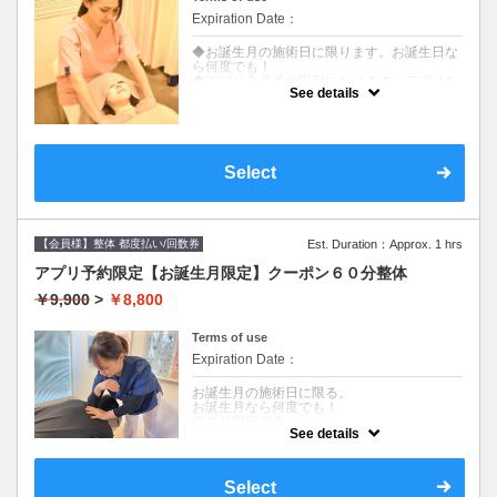
Expiration Date：
◆お誕生月の施術日に限ります。お誕生日な
ら何度でも！
◆アプリ会員予約限定になります。アプリを
See details
インストールしてご利用ください☆
クーポンについて
お誕生月限定☆
40分整体6600円→5500円
Select
アプリをインストールし、アプリからご予約
ください！
【会員様】整体 都度払い/回数券
Est. Duration：Approx. 1 hrs
アプリ予約限定【お誕生月限定】クーポン６０分整体
￥9,900
>
￥8,800
Terms of use
Expiration Date：
お誕生月の施術日に限る。
お誕生月なら何度でも！
アプリ限定です。
See details
クーポンについて
お誕生月限定★
Select
60分整体9900円→8800の割引クーポン。