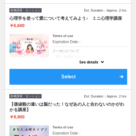
各種講座・セッション
Est. Duration：Approx. 2 hrs
心理学を使って愛について考えてみよう♪ ミニ心理学講座
￥6,600
Terms of use
Expiration Date：
クーポンについて
「愛って何だろう？」
考えたことありますか？
See details
✔ 頑張っているのに満たされない
✔ 近い人ほどモヤっとする
Select
✔ 私ばっかり…って思ってしまう
実はそれ、愛の勘違いが原因かもしれませ
ん。
各種講座・セッション
このミニ講座では
Est. Duration：Approx. 2 hrs
・愛と依存の違い
【価値観の違いは脳だった！なぜあの人と合わないのかがわ
・無意識の思い込み
・人間関係がラクになる考え方
かる講座】
を、わかりやすくお伝えします
気軽に受けられる2時間講座です。
￥9,900
「ちょっと気になる」
Terms of use
その気持ちだけで大丈夫★
Expiration Date：