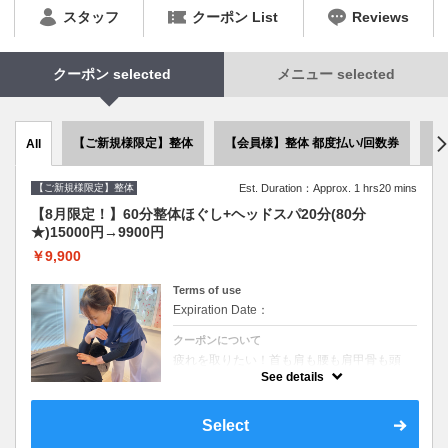
スタッフ
クーポン List
Reviews
クーポン selected
メニュー selected
【ご新規様限定】整体
【会員様】整体 都度払い/回数券
ピ
All
【ご新規様限定】整体
Est. Duration：Approx. 1 hrs20 mins
【8月限定！】60分整体ほぐし+ヘッドスパ20分(80分
★)15000円→9900円
￥9,900
Terms of use
Expiration Date：
クーポンについて
疲れを取りたい！首も肩も腰も肩甲骨も頭
も！仕事終わりにスッキリしたい！ゆっくり
See details
じっくりしっかりほぐす施術のお得なコース
☆通常15000円→9900円！！整体60分・ヘ
ッドスパ20分大磯/二宮/平塚
Select