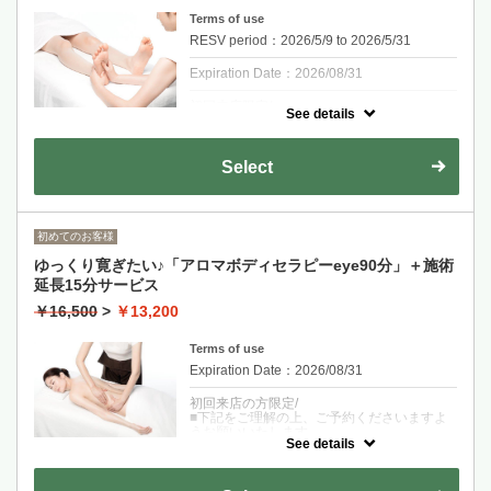
Terms of use
RESV period：2026/5/9 to 2026/5/31
Expiration Date：2026/08/31
初回来店限定/
See details
■下記をご理解の上、ご予約くださいますよ
うお願いいたします。
「ご提供いたしますセラピーはリラクゼーシ
ョンを目的とするもので、治療を目的とする
Select
ものではございません。
お客様の安全を守るため、お体の状態につい
て、体調が優れない時は、コースの変更、や
むを得ず、施術をお断りする場合がございま
すのでご了承ください。」
初めてのお客様
※ご予約時間の5～10分前にサロンにお越し
ゆっくり寛ぎたい♪「アロマボディセラピーeye90分」＋施術
ください。
延長15分サービス
￥16,500
>
￥13,200
クーポンについて
つくば提携農園から直送の生ハーブを使用し
たカオンだけのオリジナルセラピー。
Terms of use
季節特有の不調をしっかり自分自身をメンテ
Expiration Date：2026/08/31
ナンスすることでリセットへ。
五感を癒して心と体の疲労を一度にケアしま
す。
初回来店の方限定/
ご来店当日のお悩みをうかがい、施術担当者
■下記をご理解の上、ご予約くださいますよ
が最適なコース内容をご提案いたします。
うお願いいたします。
See details
■コース例⇒フットバス（カウンセリング）
「ご提供いたしますセラピーはリラクゼーシ
⇒背中のオイルマッサージ⇒うつ伏せ脚全体
ョンを目的とするもので、治療を目的とする
⇒仰向きヘッドマッサージ⇒eye⇒アイマス
ものではございません。
ク⇒オイルフットセラピー
お客様の安全を守るため、お体の状態につい