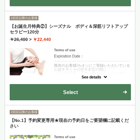
の施術延長（3300円相当）をサービスいたし
クーポンについて
ます。姿勢確認により、お悩みの根本原因を
シーズナルフレッシュハーブ＆アロマセラピ
探り深く筋肉にアプローチします。
ーボディコース。
健やかな心と体の維持にセラピーをどうぞ。
■こんな方におすすめ
2回目以降のお客様
通常コース価格より15％オフ。
・慢性的な肩こり
・疲労が腰に出やすい
【お誕生月特典②】シーズナル ボディ＆深筋リフトアップ
・デスクワークであまり動かない
セラピー120分
・目と首が疲れている
・足も常にむくみやすい
￥26,400
>
￥22,440
■コース時間の他、施術後の着替え、お茶と
会計の時間がございます。
Terms of use
Expiration Date：
既存のお客様/カオンにご登録いただいている
お誕生月とその翌月末迄の間に
「お誕生特典」①又は②のどちらかを1回ご
See details
利用いただけます。
※お誕生月のご登録のない方は、誕生月の記
載があるものをご持参ください。
Select
クーポンについて
シーズナルフレッシュハーブ＆アロマセラピ
ー
「ボディ＆深筋リフトアップセラピー120
2回目以降のお客様
分」
ボディとフェイシャルのパッケージメニュ
【No.1】予約変更専用★現在の予約日をご要望欄に記載くだ
ー。
さい
通常コース価格より15％オフ。
Terms of use