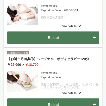
全身オイルトリートメントに大人気「オイル
リフレクソロジー15分」がついた初回トライ
Terms of use
アルメニュー！足裏の反射区を刺激し内臓機
能にアプローチする英国式リフレクソロジ
Expiration Date：2026/08/31
ー！心地よい刺激で足から内側のケアをした
い方におすすめのプランです。
初回来店の方限定/
See details
■下記をご理解の上、ご予約くださいますよ
うお願いいたします。
\
Select
/ご提供いたしますセラピーはリラクゼーショ
ンを目的とするもので、治療を目的とするも
のではございません。
お客様の安全を守るため、お体の状態につい
て、体調が優れない時は、コースの変更、や
2回目以降のお客様
むを得ず、施術をお断りする場合がございま
すのでご了承ください。/
【お誕生月特典①】シーズナル ボディセラピー120分
※ご予約時間の5～10分前にサロンにお越し
￥22,000
>
￥18,700
ください。
Terms of use
クーポンについて
Expiration Date：
肩こりで定期的なメンテナンスにサロンを探
している方
既存のお客様/カオンにご登録いただいている
健康維持のため、自分をケアしたい方
お誕生月とその翌月末迄の間に
「お誕生特典」①又は②のどちらかを1回ご
ぜひカオンに一度いらしてください！サロン
See details
利用いただけます。
に漂う植物の香りが一瞬で緊張をほぐしま
※お誕生月のご登録のない方は、誕生月の記
す。スタッフ一同お待ちしております！
載のあるものをご持参ください。
深筋バック＆フットセラピーeye90分に15分
Select