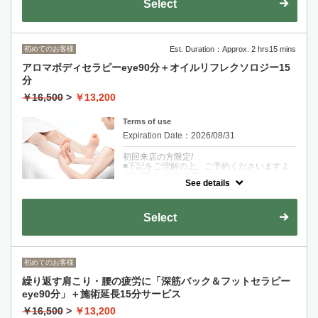
Select
■コース時間の他、施術後の着替え、お茶と
て、体調が優れない時は、コースの変更、や
会計の時間がございます。
むを得ず、施術をお断りする場合がございま
すのでご了承ください。」
※ご予約時間の5～10分前にサロンにお越し
初めてのお客様
Est. Duration：Approx. 2 hrs15 mins
ください。
アロマボディセラピーeye90分＋オイルリフレクソロジー15
クーポンについて
分
どのサロンにしようか迷う方、
￥16,500
>
￥13,200
初めてのアロママッサージで少し緊張してい
る方
健康維持に定期的に通えるサロンを探してい
Terms of use
る方
Expiration Date：2026/08/31
ぜひカオンに一度いらしてください.
サロンに漂う植物の香りが一瞬で緊張をほぐ
初回来店の方限定/
します。スタッフ一同お待ちしております.
■下記をご理解の上、ご予約くださいますよ
うお願いいたします。
アロマボディセラピーeye90分に15分の施術
See details
「ご提供いたしますセラピーはリラクゼーシ
延長（3300円相当）をサービスいたします。
ョンを目的とするもので、治療を目的とする
生ハーブのフットバスで心をほぐし、全身の
ものではございません。
オイルマッサージで身も心も軽やかになって
お客様の安全を守るため、お体の状態につい
Select
いただけるコースです。
て、体調が優れない時は、コースの変更、や
むを得ず、施術をお断りする場合がございま
■こんな方におすすめ
すのでご了承ください。」
・全身疲労
・冷え
※ご予約時間の5～10分前にサロンにお越し
初めてのお客様
・むくみ
ください。
・睡眠不足
繰り返す肩こり・腰の疲労に「深筋バック＆フットセラピー
・肩こり
クーポンについて
■コース時間の他、施術後の着替え、お茶と
eye90分」＋施術延長15分サービス
会計の時間がございます。
初めてカオンをご利用いただく方にお得なプ
￥16,500
>
￥13,200
ランをご用意しました。