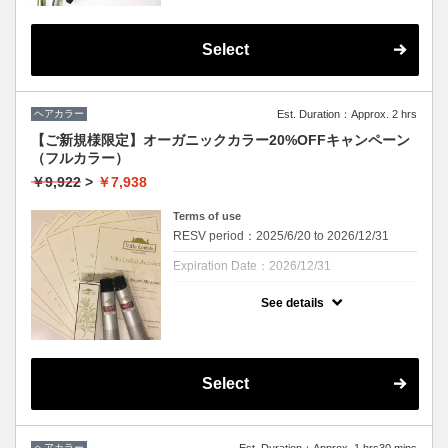
す。
②前回の当店でのカラーから2ヶ月以内にご
来店いただける方のみとさせていただきま
す。
Select
①②どちらも当てはまる方が対象です。
クーポンについて
Cu二子玉川店にて、ヘアカラー施術が2回目
ヘアカラー
Est. Duration：Approx. 2 hrs
の方に限りリタッチカラーが15％オフになる
クーポンです。是非ご活用下さい☆
【ご新規様限定】オーガニックカラー20%OFFキャンペーン
前回の当店でのカラーリングが2ヶ月以内の
（フルカラー）
方のみ対象とさせていただきます。
￥9,922
>
￥7,938
Terms of use
RESV period：2025/6/20 to 2026/12/31
Expiration Date：2026/12/31
1 times per user
See details
※ Cu二子玉川店へのご来店が初めての方の
み対象【ヘアカラーが初めての方でもご来店
履歴がある場合は対象外となります】お一人
様1回のみご利用いただけます。
Select
クーポンについて
☆期間延長しました☆
ご新規様限定・期間限定キャンペーンとなり
ます。
ヘアカラー
Est. Duration：Approx. 1 hrs30 mins