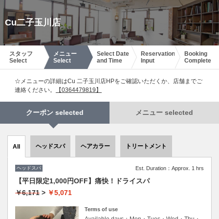
Cu二子玉川店
スタッフ
メニュー
Select Date
Reservation
Booking
Select
Select
and Time
Input
Complete
☆メニューの詳細はCu 二子玉川店HPをご確認いただくか、店舗までご
連絡ください。
【0364479819】
クーポン selected
メニュー selected
ヘッドスパ
ヘアカラー
トリートメント
All
ヘッドスパ
Est. Duration：Approx. 1 hrs
【平日限定1,000円OFF】痛快！ドライスパ
￥6,171
>
￥5,071
Terms of use