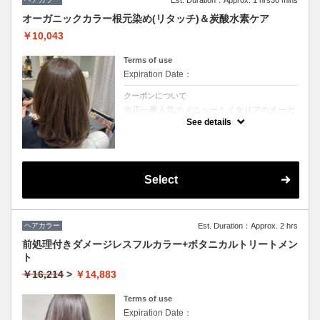
オーガニックカラー根元染め(リタッチ)＆炭酸水素ケア
￥10,043
Terms of use
Expiration Date：
クーポンについて
当店一番人気のメニュー！イタリアのオーガ
ニックケアブランド【ヴィラロドラ】を使用
See details
して敏感な頭皮をいたわりながら染めていき
ます。伸びてきた白髪が気になる方や、繰り
返すカラーで毛先のダメージが気になる方に
おすすめです。
今月は炭酸と水素のムースで頭皮から毛先ま
でデトックス＆ケアしていく特別メニューが
Select
セットになっています！
ヘアカラー
Est. Duration：Approx. 2 hrs
前処理付きダメージレスフルカラー+ボタニカルトリートメン
ト
￥16,214
>
￥14,883
Terms of use
Expiration Date：