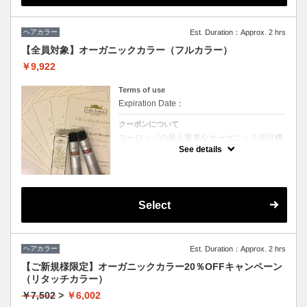
※ハンドドライ、ブロー仕上げをお選びいた
だけます。
(ブロー仕上げの場合、別途頂戴いたします)
ヘアカラー
Est. Duration：Approx. 2 hrs
【全員対象】オーガニックカラー（フルカラー）
￥9,922
Terms of use
Expiration Date：
クーポンについて
ヨーロッパの最も重要なオーガニック認証機
関「ICEA」認定、天然由来成分92％のカラ
See details
ー剤「ヴィラロドラ」を使用。従来のカラー
剤に比べて、低刺激、ダメージレスのため、
継続してヘアカラーをお楽しみいただけま
す。「ヴィラロドラ オーガニックプリーチャ
ー」を取得したヘアスタッフも多数在籍して
おり、確かな知識で頭皮やお髪に対するケ
Select
ア、アドバイスをさせていただきます。 ※ハ
ンドドライ、ブロー仕上げをお選びいただけ
ます。 (ブロー仕上げの場合、別途頂戴いた
します)
ヘアカラー
Est. Duration：Approx. 2 hrs
【ご新規様限定】オーガニックカラー20％OFFキャンペーン
（リタッチカラー）
￥7,502
>
￥6,002