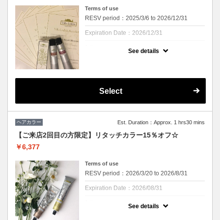
Terms of use
RESV period：2025/3/6 to 2026/12/31
Expiration Date：2026/12/31
1 times per user
See details
※ Cu二子玉川店へのご来店が初めての方の
み対象【ヘアカラーが初めての方でもご来店
履歴がある場合は対象外となります】お一人
様1回のみご利用いただけます。
Select
クーポンについて
☆期間延長しました☆
ご新規様限定・期間限定キャンペーンとなり
ます。
ヘアカラー
Est. Duration：Approx. 1 hrs30 mins
【ご来店2回目の方限定】リタッチカラー15％オフ☆
￥6,377
Terms of use
RESV period：2026/3/20 to 2026/8/31
Expiration Date：2026/08/31
1 times per user
See details
①当店でのカラーが2回目の方限定となりま