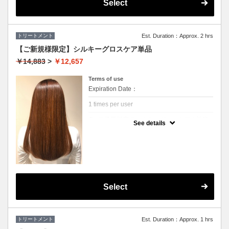
状態に近づけマッサージしていきます。
Select
眼精疲労解消のツボもほぐしていくのでスッ
キリしたい方にもおすすめです！
トリートメント
Est. Duration：Approx. 2 hrs
【ご新規様限定】シルキーグロスケア単品
￥14,883
>
￥12,657
Terms of use
Expiration Date：
1 times per user
Cu 二子玉川店でシルキーグロスケアの施術
See details
が初めてのお客様
クーポンについて
高濃度天然水素ミネラル「ミネコラ」を配合
した有効成分を毛髪内部へと浸透させて、水
分量の高い髪に補修。 さらに、手ざわりを良
くするCuオリジナルのトリートメントをプラ
スして、シルクのようなみずみずしいツヤ髪
へと導きます。
Select
※シャンプーブロー込みの金額です
トリートメント
Est. Duration：Approx. 1 hrs