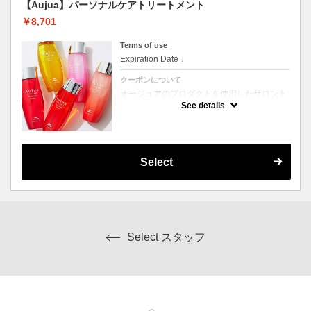
【Aujua】パーソナルケアトリートメント
￥8,701
Terms of use
Expiration Date：
クーポンについて
オージュアのプロダクトを使用したサロント
リートメント☆
See details
お客様の髪質や状態・お悩みに合わせてカス
タマイズしていきます。
・4ステップ／5ステップ 60分 8,701円
・アルティール 60分 9,581円
・インメトリィ 90分 11,671円
使用する商材によって金額・施術時間が異な
Select
ります。
※トリートメントメニューのため、同時にヘ
アカラーやヘッドスパは施術できません。
※シャンプー・ブロー代込みの金額でござい
ます。
Select スタッフ