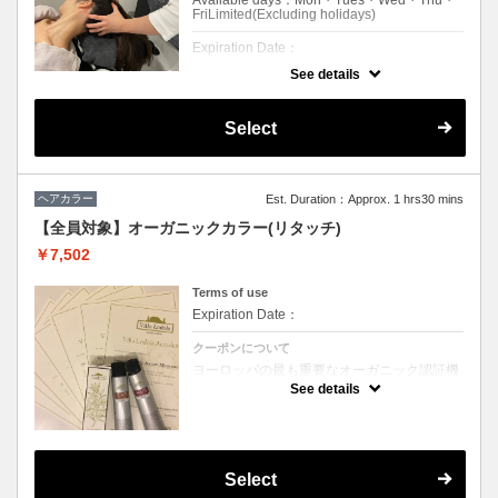
Available days：Mon・Tues・Wed・Thu・
FriLimited(Excluding holidays)
Expiration Date：
See details
1 times per user
クーポンについて
Select
首肩コリや眼精疲労でお悩みの方に！
30分間の少し強めの指圧で頭を引き上げてい
くシャンプーをしないドライヘッドスパ。
短時間でスッキリすること間違いなし！！
※シャンプーをご希望の場合はオプション選
ヘアカラー
Est. Duration：Approx. 1 hrs30 mins
択でシャンプー(＋3,751円)をお選びくださ
い。
【全員対象】オーガニックカラー(リタッチ)
￥7,502
Terms of use
Expiration Date：
クーポンについて
ヨーロッパの最も重要なオーガニック認証機
関「ICEA」認定、天然由来成分92％のカラ
See details
ー剤「ヴィラロドラ」を使用。従来のカラー
剤に比べて、低刺激、ダメージレスのため、
継続してヘアカラーをお楽しみいただけま
す。「ヴィラロドラ オーガニックプリーチャ
ー」を取得したヘアスタッフも多数在籍して
おり、確かな知識で頭皮やお髪に対するケ
Select
ア、アドバイスをさせていただきます。