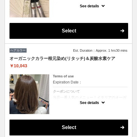
1 times per user
See details
※ Cu二子玉川店へのご来店が初めての方の
み対象【ヘアカラーが初めての方でもご来店
履歴がある場合は対象外となります】お一人
様1回のみご利用いただけます。
Select
クーポンについて
☆期間延長しました☆
ご新規様限定・期間限定キャンペーンとなり
ます。
ヘアカラー
Est. Duration：Approx. 1 hrs30 mins
オーガニックカラー根元染め(リタッチ)＆炭酸水素ケア
￥10,043
Terms of use
Expiration Date：
クーポンについて
当店一番人気のメニュー！イタリアのオーガ
ニックケアブランド【ヴィラロドラ】を使用
See details
して敏感な頭皮をいたわりながら染めていき
ます。伸びてきた白髪が気になる方や、繰り
返すカラーで毛先のダメージが気になる方に
おすすめです。
今月は炭酸と水素のムースで頭皮から毛先ま
でデトックス＆ケアしていく特別メニューが
Select
セットになっています！