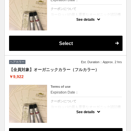
Expiration Date：
クーポンについて
ヨーロッパの最も重要なオーガニック認証機
関「ICEA」認定、天然由来成分92％のカラ
See details
ー剤「ヴィラロドラ」を使用。従来のカラー
剤に比べて、低刺激、ダメージレスのため、
継続してヘアカラーをお楽しみいただけま
す。「ヴィラロドラ オーガニックプリーチャ
ー」を取得したヘアスタッフも多数在籍して
おり、確かな知識で頭皮やお髪に対するケ
Select
ア、アドバイスをさせていただきます。
※ハンドドライ、ブロー仕上げをお選びいた
だけます。
(ブロー仕上げの場合、別途頂戴いたします)
ヘアカラー
Est. Duration：Approx. 2 hrs
【全員対象】オーガニックカラー（フルカラー）
￥9,922
Terms of use
Expiration Date：
クーポンについて
ヨーロッパの最も重要なオーガニック認証機
関「ICEA」認定、天然由来成分92％のカラ
See details
ー剤「ヴィラロドラ」を使用。従来のカラー
剤に比べて、低刺激、ダメージレスのため、
継続してヘアカラーをお楽しみいただけま
す。「ヴィラロドラ オーガニックプリーチャ
ー」を取得したヘアスタッフも多数在籍して