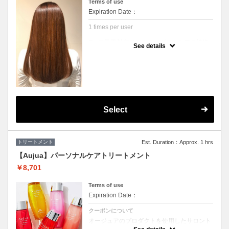
Terms of use
Expiration Date：
1 times per user
Cu 二子玉川店でシルキーグロスケアの施術
See details
が初めてのお客様
クーポンについて
高濃度天然水素ミネラル「ミネコラ」を配合
した有効成分を毛髪内部へと浸透させて、水
分量の高い髪に補修。 さらに、手ざわりを良
くするCuオリジナルのトリートメントをプラ
スして、シルクのようなみずみずしいツヤ髪
へと導きます。
Select
※シャンプーブロー込みの金額です
トリートメント
Est. Duration：Approx. 1 hrs
【Aujua】パーソナルケアトリートメント
￥8,701
Terms of use
Expiration Date：
クーポンについて
オージュアのプロダクトを使用したサロント
リートメント☆