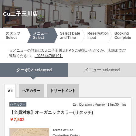
Cu二子玉川店
スタッフ
メニュー
Select Date
Reservation
Booking
Select
Select
and Time
Input
Complete
☆メニューの詳細はCu 二子玉川店HPをご確認いただくか、店舗までご
連絡ください。
【0364479819】
クーポン selected
メニュー selected
ヘアカラー
トリートメント
All
ヘアカラー
Est. Duration：Approx. 1 hrs30 mins
【全員対象】オーガニックカラー(リタッチ)
￥7,502
Terms of use