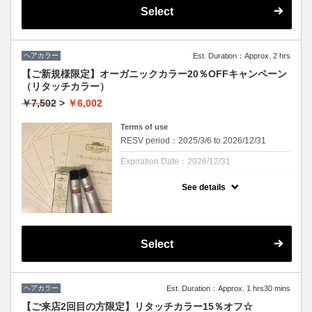
おり、確かな知識で頭皮やお髪に対するケ
Select
ア、アドバイスをさせていただきます。 ※ハ
ンドドライ、ブロー仕上げをお選びいただけ
ます。 (ブロー仕上げの場合、別途頂戴いた
します)
ヘアカラー
Est. Duration：Approx. 2 hrs
【ご新規様限定】オーガニックカラー20％OFFキャンペーン
（リタッチカラー）
￥7,502
>
￥6,002
Terms of use
RESV period：2025/3/6 to 2026/12/31
Expiration Date：2026/12/31
1 times per user
See details
※ Cu二子玉川店へのご来店が初めての方の
み対象【ヘアカラーが初めての方でもご来店
履歴がある場合は対象外となります】お一人
様1回のみご利用いただけます。
Select
クーポンについて
☆期間延長しました☆
ご新規様限定・期間限定キャンペーンとなり
ます。
ヘアカラー
Est. Duration：Approx. 1 hrs30 mins
【ご来店2回目の方限定】リタッチカラー15％オフ☆