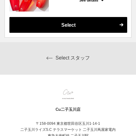
See details
お客様の髪質や状態・お悩みに合わせてカス
タマイズしていきます。
・4ステップ／5ステップ 60分 8,701円
・アルティール 60分 9,581円
・インメトリィ 90分 11,671円
使用する商材によって金額・施術時間が異な
Select
ります。
※トリートメントメニューのため、同時にヘ
アカラーやヘッドスパは施術できません。
※シャンプー・ブロー代込みの金額でござい
ます。
Select スタッフ
Cu二子玉川店
〒158-0094 東京都世田谷区玉川1-14-1
二子玉川ライズS.C テラスマーケット 二子玉川蔦屋家電内
東急大井町線 二子玉川駅