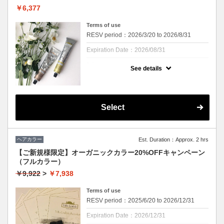
￥6,377
Terms of use
RESV period：2026/3/20 to 2026/8/31
Expiration Date：2026/08/31
1 times per user
See details
①当店でのカラーが2回目の方限定となりま
す。
②前回の当店でのカラーから2ヶ月以内にご
来店いただける方のみとさせていただきま
す。
Select
①②どちらも当てはまる方が対象です。
クーポンについて
Cu二子玉川店にて、ヘアカラー施術が2回目
ヘアカラー
Est. Duration：Approx. 2 hrs
の方に限りリタッチカラーが15％オフになる
クーポンです。是非ご活用下さい☆
【ご新規様限定】オーガニックカラー20%OFFキャンペーン
前回の当店でのカラーリングが2ヶ月以内の
（フルカラー）
方のみ対象とさせていただきます。
￥9,922
>
￥7,938
Terms of use
RESV period：2025/6/20 to 2026/12/31
Expiration Date：2026/12/31