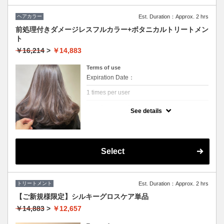
ヘアカラー
Est. Duration：Approx. 2 hrs
前処理付きダメージレスフルカラー+ボタニカルトリートメン
ト
￥16,214
>
￥14,883
Terms of use
Expiration Date：
1 times per user
クーポンについて
See details
枝毛、切れ毛を98%カットする話題のファイ
バーフレックス前処理を使用した全体染めコ
ース。
3STEPトリートメント&炭酸泉付き。
Select
トリートメント
Est. Duration：Approx. 2 hrs
【ご新規様限定】シルキーグロスケア単品
￥14,883
>
￥12,657