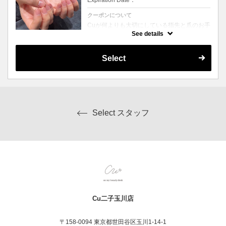
Expiration Date：
クーポンについて
Cuが何よりも大切にしている指先と爪のお手
入れ。丁寧なウォーターケアとukaネイルオ
See details
イルで爪に柔軟性とツヤを与えます。お仕上
げは磨き仕上げになります。
Select
Select スタッフ
Cu二子玉川店
〒158-0094 東京都世田谷区玉川1-14-1