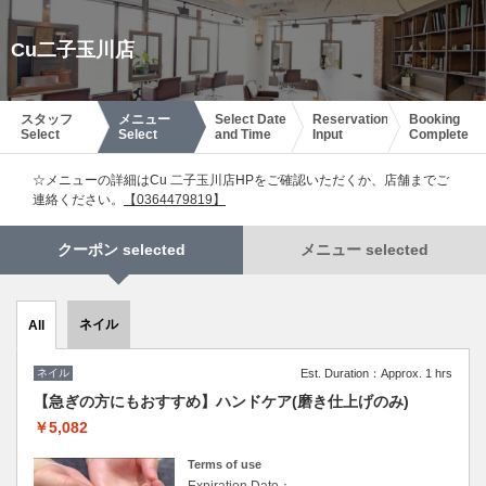
Cu二子玉川店
スタッフ
メニュー
Select Date
Reservation
Booking
Select
Select
and Time
Input
Complete
☆メニューの詳細はCu 二子玉川店HPをご確認いただくか、店舗までご
連絡ください。
【0364479819】
クーポン selected
メニュー selected
ネイル
All
ネイル
Est. Duration：Approx. 1 hrs
【急ぎの方にもおすすめ】ハンドケア(磨き仕上げのみ)
￥5,082
Terms of use