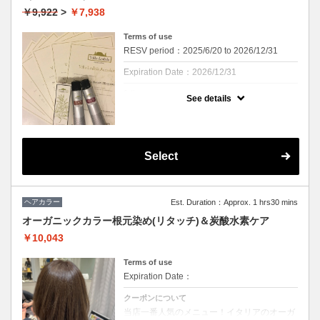
￥9,922
>
￥7,938
Terms of use
RESV period：2025/6/20 to 2026/12/31
Expiration Date：2026/12/31
1 times per user
See details
※ Cu二子玉川店へのご来店が初めての方の
み対象【ヘアカラーが初めての方でもご来店
履歴がある場合は対象外となります】お一人
様1回のみご利用いただけます。
Select
クーポンについて
☆期間延長しました☆
ご新規様限定・期間限定キャンペーンとなり
ます。
ヘアカラー
Est. Duration：Approx. 1 hrs30 mins
オーガニックカラー根元染め(リタッチ)＆炭酸水素ケア
￥10,043
Terms of use
Expiration Date：
クーポンについて
当店一番人気のメニュー！イタリアのオーガ