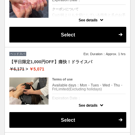
Expiration Date：
クーポンについて
Cuが何よりも大切にしている指先と爪のお手
入れ。丁寧なウォーターケアとukaネイルオ
See details
イルで爪に柔軟性とツヤを与えます。お仕上
げは磨き仕上げになります。
Select
ヘッドスパ
Est. Duration：Approx. 1 hrs
【平日限定1,000円OFF】痛快！ドライスパ
￥6,171
>
￥5,071
Terms of use
Available days：Mon・Tues・Wed・Thu・
FriLimited(Excluding holidays)
Expiration Date：
See details
1 times per user
クーポンについて
Select
首肩コリや眼精疲労でお悩みの方に！
30分間の少し強めの指圧で頭を引き上げてい
くシャンプーをしないドライヘッドスパ。
短時間でスッキリすること間違いなし！！