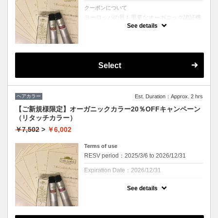
クーポンについて
ヨーロッパの最も重要なオーガニック認証機
関「ICEA」認定、天然由来成分92％のカラ
See details
ー剤「ヴィラロドラ」を使用。従来のカラー
剤に比べて、低刺激、ダメージレスのため、
継続してヘアカラーをお楽しみいただけま
す。「ヴィラロドラ オーガニックプリーチャ
ー」を取得したヘアスタッフも多数在籍して
おり、確かな知識で頭皮やお髪に対するケ
Select
ア、アドバイスをさせていただきます。 ※ハ
ンドドライ、ブロー仕上げをお選びいただけ
ます。 (ブロー仕上げの場合、別途頂戴いた
します)
ヘアカラー
Est. Duration：Approx. 2 hrs
【ご新規様限定】オーガニックカラー20％OFFキャンペーン
（リタッチカラー）
￥7,502
>
￥6,002
Terms of use
RESV period：2025/3/6 to 2026/12/31
Expiration Date：2026/12/31
1 times per user
See details
※ Cu二子玉川店へのご来店が初めての方の
み対象【ヘアカラーが初めての方でもご来店
履歴がある場合は対象外となります】お一人