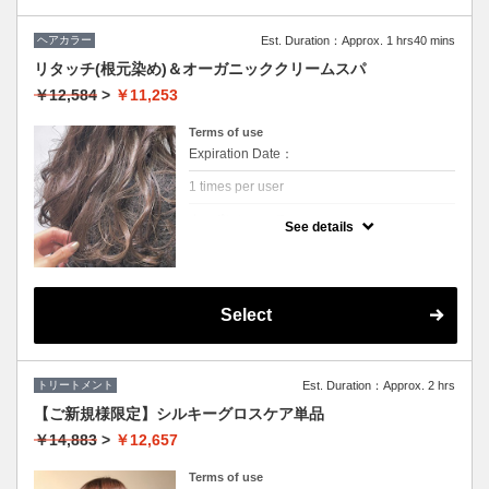
ヘアカラー
Est. Duration：Approx. 1 hrs40 mins
リタッチ(根元染め)＆オーガニッククリームスパ
￥12,584
>
￥11,253
Terms of use
Expiration Date：
1 times per user
クーポンについて
See details
イタリアのオーガニックヘアケアブランド
《ヴィラロドラ》の頭皮や髪に低刺激なお薬
を使って伸びてきた根元を染めていきます。
更に、たっぷり保湿してくれるスパクリーム
でヘアカラー後の揺らぎがちな頭皮を正常な
状態に近づけマッサージしていきます。
Select
眼精疲労解消のツボもほぐしていくのでスッ
キリしたい方にもおすすめです！
トリートメント
Est. Duration：Approx. 2 hrs
【ご新規様限定】シルキーグロスケア単品
￥14,883
>
￥12,657
Terms of use