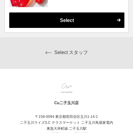
タマイズしていきます。
・4ステップ／5ステップ 60分 8,701円
・アルティール 60分 9,581円
・インメトリィ 90分 11,671円
使用する商材によって金額・施術時間が異な
Select
ります。
※トリートメントメニューのため、同時にヘ
アカラーやヘッドスパは施術できません。
※シャンプー・ブロー代込みの金額でござい
ます。
Select スタッフ
Cu二子玉川店
〒158-0094 東京都世田谷区玉川1-14-1
二子玉川ライズS.C テラスマーケット 二子玉川蔦屋家電内
東急大井町線 二子玉川駅