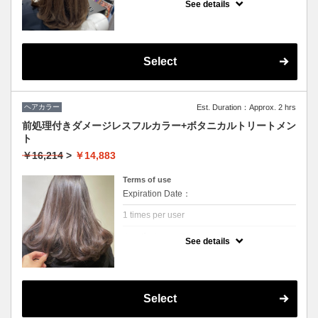
ニックケアブランド【ヴィラロドラ】を使用
See details
して敏感な頭皮をいたわりながら染めていき
ます。伸びてきた白髪が気になる方や、繰り
返すカラーで毛先のダメージが気になる方に
おすすめです。
今月は炭酸と水素のムースで頭皮から毛先ま
でデトックス＆ケアしていく特別メニューが
Select
セットになっています！
ヘアカラー
Est. Duration：Approx. 2 hrs
前処理付きダメージレスフルカラー+ボタニカルトリートメン
ト
￥16,214
>
￥14,883
Terms of use
Expiration Date：
1 times per user
クーポンについて
See details
枝毛、切れ毛を98%カットする話題のファイ
バーフレックス前処理を使用した全体染めコ
ース。
3STEPトリートメント&炭酸泉付き。
Select