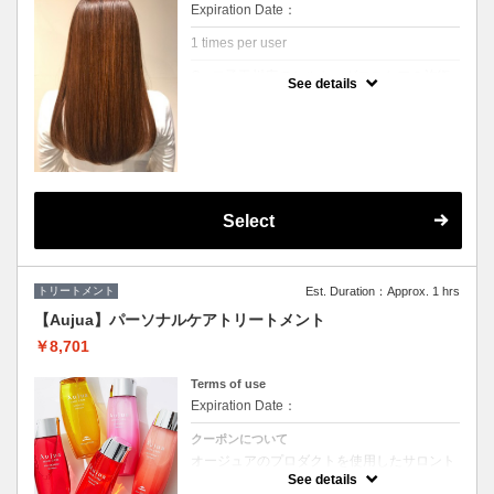
Expiration Date：
1 times per user
Cu 二子玉川店でシルキーグロスケアの施術
See details
が初めてのお客様
クーポンについて
高濃度天然水素ミネラル「ミネコラ」を配合
した有効成分を毛髪内部へと浸透させて、水
分量の高い髪に補修。 さらに、手ざわりを良
くするCuオリジナルのトリートメントをプラ
スして、シルクのようなみずみずしいツヤ髪
へと導きます。
Select
※シャンプーブロー込みの金額です
トリートメント
Est. Duration：Approx. 1 hrs
【Aujua】パーソナルケアトリートメント
￥8,701
Terms of use
Expiration Date：
クーポンについて
オージュアのプロダクトを使用したサロント
リートメント☆
See details
お客様の髪質や状態・お悩みに合わせてカス