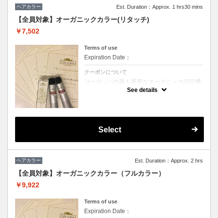
※シャンプーをご希望の場合はオプション選
ヘアカラー
Est. Duration：Approx. 1 hrs30 mins
択でシャンプー(＋3,751円)をお選びくださ
い。
【全員対象】オーガニックカラー(リタッチ)
￥7,502
Terms of use
Expiration Date：
クーポンについて
ヨーロッパの最も重要なオーガニック認証機
関「ICEA」認定、天然由来成分92％のカラ
See details
ー剤「ヴィラロドラ」を使用。従来のカラー
剤に比べて、低刺激、ダメージレスのため、
継続してヘアカラーをお楽しみいただけま
す。「ヴィラロドラ オーガニックプリーチャ
ー」を取得したヘアスタッフも多数在籍して
おり、確かな知識で頭皮やお髪に対するケ
Select
ア、アドバイスをさせていただきます。
※ハンドドライ、ブロー仕上げをお選びいた
だけます。
(ブロー仕上げの場合、別途頂戴いたします)
ヘアカラー
Est. Duration：Approx. 2 hrs
【全員対象】オーガニックカラー（フルカラー）
￥9,922
Terms of use
Expiration Date：