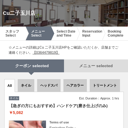
Cu二子玉川店
スタッフ
メニュー
Select Date
Reservation
Booking
Select
Select
and Time
Input
Complete
☆メニューの詳細はCu 二子玉川店HPをご確認いただくか、店舗までご
連絡ください。
【0364479819】
クーポン selected
メニュー selected
ネイル
ヘッドスパ
ヘアカラー
トリートメント
All
ネイル
Est. Duration：Approx. 1 hrs
【急ぎの方にもおすすめ】ハンドケア(磨き仕上げのみ)
￥5,082
Terms of use