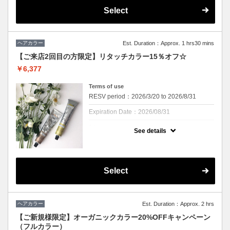
様1回のみご利用いただけます。
Select
クーポンについて
☆期間延長しました☆
ご新規様限定・期間限定キャンペーンとなり
ます。
ヘアカラー
Est. Duration：Approx. 1 hrs30 mins
【ご来店2回目の方限定】リタッチカラー15％オフ☆
￥6,377
Terms of use
RESV period：2026/3/20 to 2026/8/31
Expiration Date：2026/08/31
1 times per user
See details
①当店でのカラーが2回目の方限定となりま
す。
②前回の当店でのカラーから2ヶ月以内にご
来店いただける方のみとさせていただきま
す。
Select
①②どちらも当てはまる方が対象です。
クーポンについて
Cu二子玉川店にて、ヘアカラー施術が2回目
ヘアカラー
Est. Duration：Approx. 2 hrs
の方に限りリタッチカラーが15％オフになる
クーポンです。是非ご活用下さい☆
【ご新規様限定】オーガニックカラー20%OFFキャンペーン
前回の当店でのカラーリングが2ヶ月以内の
（フルカラー）
方のみ対象とさせていただきます。