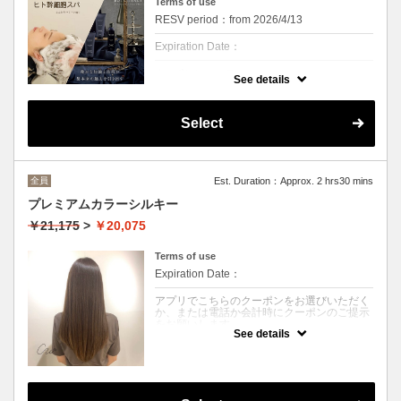
Terms of use
す！
RESV period：from 2026/4/13
※こちらは頭皮のクレンジング+頭皮クリー
ムを使用した20分間頭・首肩をマッサージす
Expiration Date：
るコースです
※カウンセリングは別途お時間を頂戴いたし
クーポンについて
ます
See details
※オイルを仕様するため、ご用意したガウン
頭皮の潤いを保ち、髪本来の美しさを引き出
にお着替えしていただきます
す”ヒト毛根幹細胞順化培養液”と、潤いを与
えることで美しい髪の土台作りをサポートす
Select
る”ヒトサイタイ血幹細胞順化培養液”の2種類
が配合されたシャンプートリートメントを使
用。
また、根元からふんわり、髪にハリ・コシ感
を与える毛髪保護成分”ヘマチン”が多く配合
全員
Est. Duration：Approx. 2 hrs30 mins
されたスキャルプクリーム贅沢にマッサージ
します。
プレミアムカラーシルキー
頭皮環境の改善を通じ、健康な髪の成長をサ
￥21,175
>
￥20,075
ポートする”P.D.R.N”を配合した頭皮美容液も
使用！！
フケやかゆみ、頭皮のニオイなどにお悩みの
Terms of use
方、頭皮ケアにこだわりたい方にお勧めで
Expiration Date：
す！
アプリでこちらのクーポンをお選びいただく
※こちらは頭皮のクレンジング+頭皮クリー
か、または電話か会計時にクーポンのご提示
ムを使用した20分間頭・首肩～デコルテまで
をお願いします。
をマッサージするコースです
See details
※カウンセリングは別途お時間を頂戴いたし
クーポンについて
ます
リタッチカラー＋シルキーグロスケア（ミネ
※オイルを使用するので、ガウンに着替えて
コラ）に頭皮の保湿とアルカリケアができる
いただきます
「ナリッシュトリートメント」と、カラー等