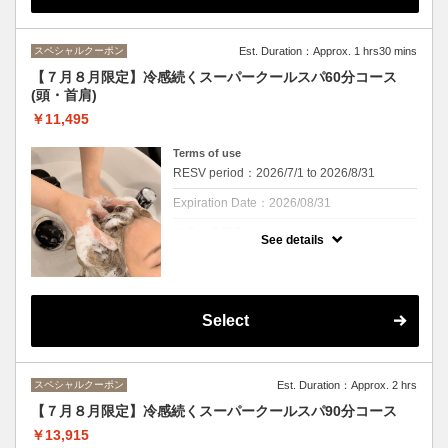
ながら頭皮の汚れやにおいをすっきり解消！
ひんやり過ぎるのが苦手な方にはマイルドク
ールもご用意しております。
スペシャルクーポン
Est. Duration：Approx. 1 hrs30 mins
紫外線予防や湿気対策もできる、この季節に
ぴったりのスパになっております。
【７月８月限定】冷感続くスーパークールスパ60分コース
※頭皮を２０分間マッサージ。ｓｈ・ｂ付き
(頭・首肩)
です
※カウンセリング時間は施術時間に含まれま
￥11,495
せん
Terms of use
RESV period：2026/7/1 to 2026/8/31
Expiration Date：2026/08/31
７月８月限定
See details
クーポンについて
毎年好評のクールスパが今年も！
清涼感あるシャンプーで夏にバテた頭皮をク
Select
ールダウン、ミントの香りと清涼感を楽しみ
ながら頭皮の汚れやにおいをすっきり解消！
ひんやりが苦手な方にはマイルドクールをご
用意しております。
スペシャルクーポン
Est. Duration：Approx. 2 hrs
紫外線予防や湿気対策もできる、この季節に
ぴったりのスパになっております。
【７月８月限定】冷感続くスーパークールスパ90分コース
※頭皮・首肩を２０分間マッサージ。ｓｈ・
￥13,915
ｂ付きです