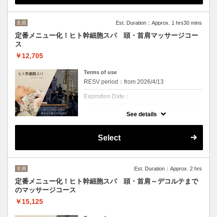
用。
また、根元からふんわり、髪にハリ・コシ感
を与える毛髪保護成分”ヘマチン”が多く配合
全員
Est. Duration：Approx. 1 hrs30 mins
されたスキャルプクリーム贅沢にマッサージ
します。
定番メニュー化！ヒト幹細胞スパ 頭・首肩マッサージコー
ス
頭皮環境の改善を通じ、健康な髪の成長をサ
ポートする”P.D.R.N”を配合した頭皮美容液も
￥12,705
使用！！
フケやかゆみ、頭皮のニオイなどにお悩みの
方、頭皮ケアにこだわりたい方にお勧めで
Terms of use
す！
RESV period：from 2026/4/13
※こちらは頭皮のクレンジング+頭皮クリー
ムを使用した20分間頭のみをマッサージする
Expiration Date：
コースです
※カウンセリングは別途お時間を頂戴いたし
クーポンについて
ます
See details
頭皮の潤いを保ち、髪本来の美しさを引き出
す”ヒト毛根幹細胞順化培養液”と、潤いを与
えることで美しい髪の土台作りをサポートす
Select
る”ヒトサイタイ血幹細胞順化培養液”の2種類
が配合されたシャンプートリートメントを使
用。
また、根元からふんわり、髪にハリ・コシ感
を与える毛髪保護成分”ヘマチン”が多く配合
全員
Est. Duration：Approx. 2 hrs
されたスキャルプクリーム贅沢にマッサージ
します。
定番メニュー化！ヒト幹細胞スパ 頭・首肩～デコルテまで
のマッサージコース
頭皮環境の改善を通じ、健康な髪の成長をサ
ポートする”P.D.R.N”を配合した頭皮美容液も
￥15,125
使用！！
フケやかゆみ、頭皮のニオイなどにお悩みの
方、頭皮ケアにこだわりたい方にお勧めで