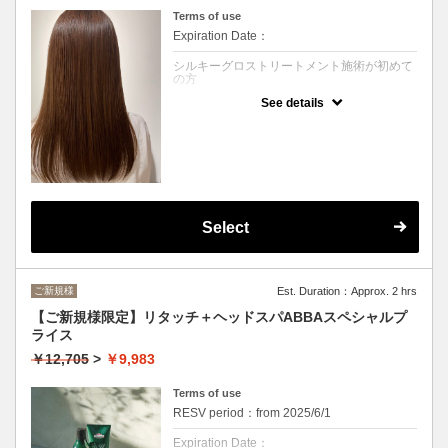
Terms of use
Expiration Date：
シルキーグロストリートメント施術が初めて
の方
See details
クーポンについて
高濃度天然水素ミネラル『ミネコラ』を配合
した画期的なヘアケアが新登場！！
活性酸素を水素に還元して髪の水分量を最大
限にアップ！
自分史上最高のサラサラヘアーに♪
トリートメントで叶う髪質改善！
Select
うねりや広がり、乾燥でお悩みの方に！
縮毛矯正をする前に一度試してみてください
(*^-^*)
※癖が伸びる施術ではございません
ご新規様
Est. Duration：Approx. 2 hrs
シャンプーブロー込み
【ご新規様限定】リタッチ＋ヘッドスパABBAスペシャルプ
ライス
※カウンセリングのお時間は別途頂戴いたし
ます。
￥12,705
>
￥9,983
※価格は税込みです
Terms of use
ランクあり
RESV period：from 2025/6/1
Expiration Date：