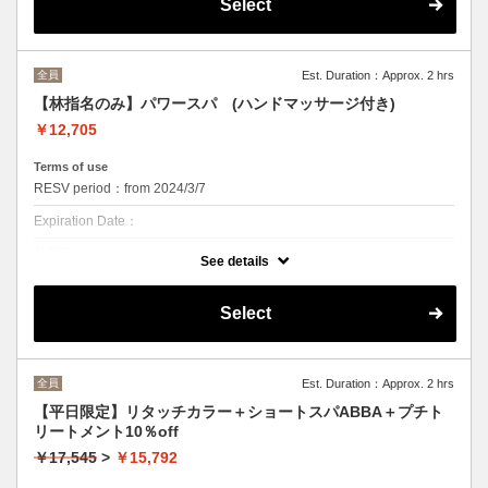
のダメージを最小限に抑える「ファイバープ
Select
レックス」をセットにした特別メニュー。
※ヘアマニキュア、香草カラーは対象外とな
ります。
全員
Est. Duration：Approx. 2 hrs
【林指名のみ】パワースパ (ハンドマッサージ付き)
￥12,705
Terms of use
RESV period：from 2024/3/7
Expiration Date：
林限定
See details
クーポンについて
林限定！！
Select
とにかく力強いスパがしたい、しっかり毒素を流したい！という方にお
勧めです。
トータルマッサージ時間４０分の間にハンドマッサージ、おでこのマッ
サージなど普段触らないけど、凝り固まりやすい場所のマッサージもさ
せて頂きます。
全員
Est. Duration：Approx. 2 hrs
体が重いな、力が強いマッサージじゃないとなにも感じない方など、ぜ
ひご体感くださいませ☆
【平日限定】リタッチカラー＋ショートスパABBA＋プチト
もちろん優しめが好きな方も力を調節しての施術も可能です♪
リートメント10％off
※クレンジングメニューはついてないのでされたい方はオプションから
￥17,545
>
￥15,792
お選びください。
※ロングメニューのみとなっております。カウンセリング、お着替えの