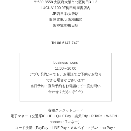
〒530-8558 大阪府大阪市北区梅田3-1-3
LUCUA1100 9F梅田蔦屋書店内
JR西日本/大阪駅
阪急電車/大阪梅田駅
阪神電車/梅田駅
Tel.06-6147-7471
business hours
11:00～20:00
アプリ予約が×でも、お電話でご予約がお取り
できる場合がございます
当日予約・直前予約もお電話にて一度お問い
合わせください(*^-^*)
各種クレジットカード
電子マネー（交通系IC・ID・QUICPay・楽天Edy・PiTaPa・WAON・
nanaco・Tマネー）
コード決済（PayPay・LINE Pay・メルペイ・ｄ払い・au Pay・