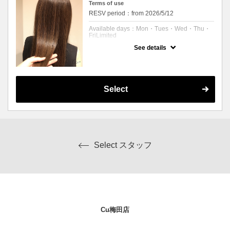
時間は別途いただきます。
Terms of use
※シャンプーブロー込みのお値段となっております。
RESV period：from 2026/5/12
※ご予約の際は林をご指名ください。
※価格は税込みです
Available days：Mon・Tues・Wed・Thu・
FriLimited
See details
予約可能時刻：Mon 11:00 to 17:00
Tues 11:00 to 17:00
Wed 11:00 to 17:00
Thu 11:00 to 17:00
Fri 11:00 to 17:00
Select
Expiration Date：
平日予約限定
クーポンについて
平日予約限定で10分の頭皮クレンジングマッ
サージと血行促進の炭酸シャワー＆キューテ
Select スタッフ
ィクルケア＆高保湿マスクトリートメント付
き！カラーもスパもトリートメントもサクッ
としたい方にオススメのメニューです。キュ
ーティクルを整えることで保湿の持続効果も
アップ！
※フルカラー(＋2420円)をご希望の方はオプ
ションよりお選びください
Cu梅田店