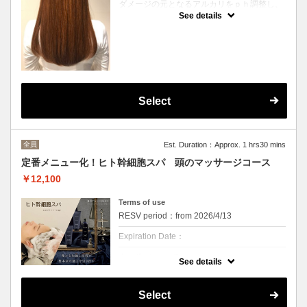
ダメージの元となるアルカリをｐｈ調整し、
断続的なダメージを無くしてキューティクル
See details
をしめる事で色持ちがUP！
髪の摩擦力を減らし、指通りを良くするヘア
カラーメニュー。
※香草カラー・ヘアマニキュアは＋¥1,210
Select
全員
Est. Duration：Approx. 1 hrs30 mins
定番メニュー化！ヒト幹細胞スパ 頭のマッサージコース
￥12,100
Terms of use
RESV period：from 2026/4/13
Expiration Date：
クーポンについて
See details
頭皮の潤いを保ち、髪本来の美しさを引き出
す”ヒト毛根幹細胞順化培養液”と、潤いを与
えることで美しい髪の土台作りをサポートす
Select
る”ヒトサイタイ血幹細胞順化培養液”の2種類
が配合されたシャンプートリートメントを使