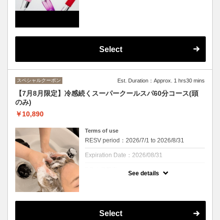
せてお選びいただけます。
カラーと一緒に髪のケアもしませんか？
いまならお家で使えるお試しホームケア付き
です☆
ぜひこの機会に体感してみてください。
※ハイハイダメージ毛対応のアルティールを
お選びの方は＋880円かかります。
Select
※表示価格はリタッチとの料金になります。
※フルカラーご希望の方はオプションメニュ
ー〈フルカラーに変更〉をお選びください。
+2420円(税込)で変更可能です
スペシャルクーポン
Est. Duration：Approx. 1 hrs30 mins
【7月8月限定】冷感続くスーパークールスパ60分コース(頭
のみ)
￥10,890
Terms of use
RESV period：2026/7/1 to 2026/8/31
Expiration Date：2026/08/31
7月８月限定
See details
クーポンについて
毎年好評のクールスパが今年も！！
清涼感あるシャンプーで夏にバテた頭皮をク
Select
ールダウン、ミントの香りと清涼感を楽しみ