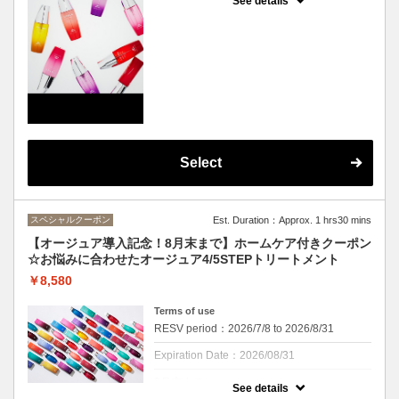
See details
に含まれません
ついにCu梅田店もオージュアを導入いたしま
した！
20種類のシャンプートリートメントで細かい
お悩みにも対応！自分に合ったアイテムを一
緒に見つけませんか？
まずは頭皮、髪の毛のカウンセリングをさせ
ていただき、シャンプーブロー施術。おうち
でも体感いただけるようサシェもプレゼン
ト！使ったものを継続して使ってみたい、違
うのも気になる、ご希望に合わせてお渡しい
たします。
Select
ぜひこの機会にオージュア体験してみてくだ
さい。
スペシャルクーポン
Est. Duration：Approx. 1 hrs30 mins
【オージュア導入記念！8月末まで】ホームケア付きクーポン
☆お悩みに合わせたオージュア4/5STEPトリートメント
￥8,580
Terms of use
RESV period：2026/7/8 to 2026/8/31
Expiration Date：2026/08/31
8月末まで
See details