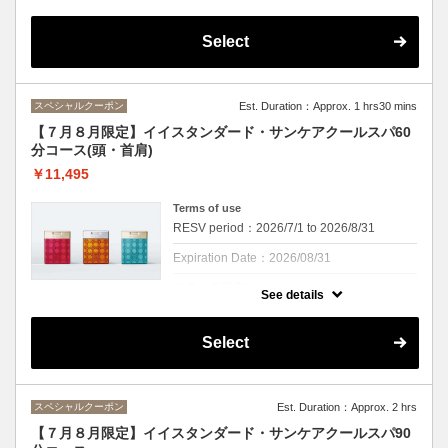
クーポンについて
イイスタンダードスカルプラインからUVケ
Select
アがしっかりできるクールスパも登場！！
ビタミンEがオリーブオイルの３倍のアルガ
ンオイルが配合されていることで紫外線から
頭皮と髪を守ります。スカルプラインはエイ
スペシャルクーポン
Est. Duration：Approx. 1 hrs30 mins
ジングケアもできるので、エイジングケアを
しながら頭皮のクレンジング・UVケア、さ
【７月８月限定】イイスタンダード・サンケアクールスパ60
らにヘアセラムも使用でトリートメント効果
分コース(頭・首肩)
をアップ！
オレンジ・ライム・ユーカリの香りとともに
￥11,495
夏に負けない髪へ
頭皮もひんやり、この季節にぴったりのスパ
Terms of use
になっております。
RESV period：2026/7/1 to 2026/8/31
※頭皮を２０分間マッサージ。ｓｈ・ｂ付き
です
Expiration Date：2026/08/31
※カウンセリング時間は施術時間に含まれま
せん
７月８月限定
See details
クーポンについて
※頭皮・首肩を２０分間マッサージ。ｓｈ・
Select
ｂ付きですイイスタンダードスカルプライン
からUVケアがしっかりできるクールスパも
登場！！
ビタミンEがオリーブオイルの３倍のアルガ
スペシャルクーポン
Est. Duration：Approx. 2 hrs
ンオイルが配合されていることで紫外線から
頭皮と髪を守ります。スカルプラインはエイ
【７月８月限定】イイスタンダード・サンケアクールスパ90
ジングケアもできるので、エイジングケアを