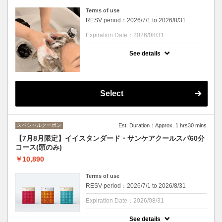
※カウンセリング時間は施術時間に含まれま
せん
Terms of use
RESV period：2026/7/1 to 2026/8/31
Expiration Date：2026/08/31
７月８月
See details
クーポンについて
毎年好評のクールスパが今年も！
清涼感あるシャンプーで夏にバテた頭皮をク
Select
ールダウン、ミントの香りと清涼感を楽しみ
ながら頭皮の汚れやにおいをすっきり解消！
ひんやり感が苦手な方にはマイルドクールの
ご用意もあります。
スペシャルクーポン
Est. Duration：Approx. 1 hrs30 mins
紫外線予防や湿気対策もできる、この季節に
ぴったりのスパになっております。
【7月8月限定】イイスタンダード・サンケアクールスパ60分
※頭皮・首肩、デコルテを40分間マッサー
コース(頭のみ)
ジ。ｓｈ・ｂ付きです
※カウンセリング、お着替え時間は施術時間
￥10,890
に含まれません
Terms of use
RESV period：2026/7/1 to 2026/8/31
Expiration Date：2026/08/31
7月８月限定
See details