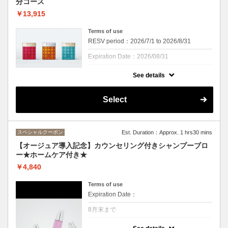
分コース
しながら頭皮のクレンジング・UVケア、さ
らにヘアセラムも使用でトリートメント効果
￥13,915
をアップ！
オレンジ・ライム・ユーカリの香りとともに
夏に負けない髪へ
Terms of use
RESV period：2026/7/1 to 2026/8/31
頭皮もひんやり、この季節にぴったりのスパ
になっております。
Expiration Date：2026/08/31
※カウンセリング、お着替え時間は施術時間
に含まれません
７月８月
See details
クーポンについて
イイスタンダードスカルプラインからUVケ
Select
アがしっかりできるクールスパも登場！！
ビタミンEがオリーブオイルの３倍のアルガ
ンオイルが配合されていることで紫外線から
頭皮と髪を守ります。スカルプラインはエイ
スペシャルクーポン
Est. Duration：Approx. 1 hrs30 mins
ジングケアもできるので、エイジングケアを
しながら頭皮のクレンジング・UVケア、さ
【オージュア導入記念】カウンセリング付きシャンプーブロ
らにヘアセラムも使用でトリートメント効果
ー★ホームケア付き★
をアップ！
オレンジ・ライム・ユーカリの香りとともに
￥4,840
夏に負けない髪へ
頭皮もひんやり、この季節にぴったりのスパ
Terms of use
になっております。
Expiration Date：
※頭皮・首肩、デコルテを40分間マッサー
8月末まで
ジ。ｓｈ・ｂ付きです
※カウンセリング、お着替え時間は施術時間
クーポンについて