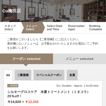
Cu梅田店
スタッフ
メニュー
Select Date
Reservation
Booking
Select
Select
and Time
Input
Complete
ご要望がございましたら【ご要望欄】にご記入ください。
選択欄にないメニューは、お手数おかけいたしますがお電話にてご予約
をお願いします。
クーポン selected
メニュー selected
ご新規様
スペシャルクーポン
全員
All
ご新規様
Est. Duration：Approx. 1 hrs30 mins
シルキーグロスケア 水素トリートメント（ミネコラ）
20％off！
￥14,520
>
￥12,342