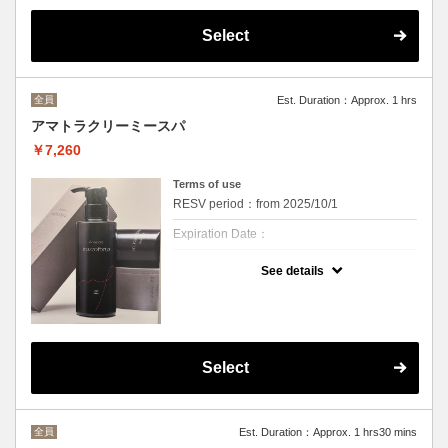
クーポンについて
ついにCu梅田店にもオージュアを導入いたし
Select
ました！
18種類のラインナップで髪質やお悩みにあわ
せてお選びいただけます。
カラーやパーマで傷んでしまった、くせでま
とまらない、根元はふわっとしたけど毛先は
全員
Est. Duration：Approx. 1 hrs
まとまりたいなど、お悩みを聞かせてくださ
いね
アマトラクリーミースパ
いまならお家で使えるお試しホームケア付き
￥7,260
です☆
ぜひこの機会に体感してみてください。
Terms of use
※ハイハイダメージ対応のアルティールをお
RESV period：from 2025/10/1
選びの方は＋880円かかります。
※表示価格はシャンプーブロー込みの税込価
Expiration Date：
格となっております
クーポンについて
See details
アマトラメゾフォルテラインを使用した贅沢
スパ
アンチエイジング力アップ！美容効果アップ
で髪と頭皮に栄養とうるおいを★
10分間のマッサージ付きでむくみや老廃物も
促します。
クレンジングをしながら抜け毛予防、抗酸化
Select
作用で頭皮を健やかに、髪の残留化学物質も
99％取り除き、手軽に髪も頭皮もケアしたい
方におすすめです！
※カウンセリングは別途お時間をいただきま
全員
Est. Duration：Approx. 1 hrs30 mins
す。