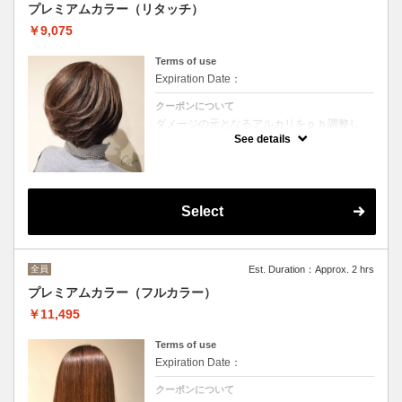
※価格は税込みです。
プレミアムカラー（リタッチ）
￥9,075
Terms of use
Expiration Date：
クーポンについて
ダメージの元となるアルカリをｐｈ調整し、
断続的なダメージを無くしてキューティクル
See details
をしめる事で色持ちがUP！
髪の摩擦力を減らし、指通りを良くするヘア
カラーメニュー。
※香草カラー・ヘアマニキュアは＋¥1,210
※価格は税込みです
Select
全員
Est. Duration：Approx. 2 hrs
プレミアムカラー（フルカラー）
￥11,495
Terms of use
Expiration Date：
クーポンについて