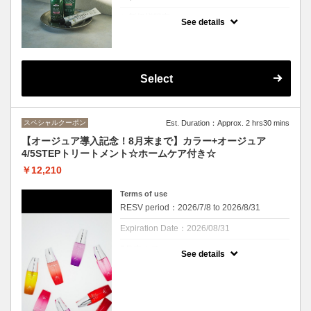
ご新規様限定
See details
クーポンについて
オーガニックカラー｢ヴィラロドラ｣を使用し
たリタッチに、頭皮カメラでの頭皮診断、10
分のクレンジングマッサージ+お客様の頭皮
Select
の状態、髪質に合わせたsh.trを使用したヘッ
ドスパABBAのセットメニューがスペシャル
プライス価格でご提供!!ヘッドスパ料金が半
額でご体験頂けます(*^-^*) 12,705円→9983
円に!!Cuのヘアカラーとヘッドスパが両方受
スペシャルクーポン
Est. Duration：Approx. 2 hrs30 mins
けれるスペシャルセットです。ぜひこの機会
にお越し下さいませ♪
【オージュア導入記念！8月末まで】カラー+オージュア
※フルカラーご希望の方はオプションよりフ
4/5STEPトリートメント☆ホームケア付き☆
ルカラーをお選びください
￥12,210
Terms of use
RESV period：2026/7/8 to 2026/8/31
Expiration Date：2026/08/31
8月末まで
See details
クーポンについて
ついにCu梅田店にもオージュアを導入いたし
ました！
18種類のラインナップで髪質やお悩みにあわ