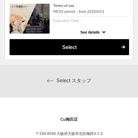
方、頭皮ケアにこだわりたい方にお勧めで
Terms of use
す！
RESV period：from 2026/4/13
※こちらは頭皮のクレンジング+頭皮クリー
ムを使用した20分間頭・首肩をマッサージす
Expiration Date：
るコースです
※カウンセリングは別途お時間を頂戴いたし
クーポンについて
ます
See details
※オイルを仕様するため、ご用意したガウン
頭皮の潤いを保ち、髪本来の美しさを引き出
にお着替えしていただきます
す”ヒト毛根幹細胞順化培養液”と、潤いを与
えることで美しい髪の土台作りをサポートす
Select
る”ヒトサイタイ血幹細胞順化培養液”の2種類
が配合されたシャンプートリートメントを使
用。
また、根元からふんわり、髪にハリ・コシ感
を与える毛髪保護成分”ヘマチン”が多く配合
されたスキャルプクリーム贅沢にマッサージ
します。
Select スタッフ
頭皮環境の改善を通じ、健康な髪の成長をサ
ポートする”P.D.R.N”を配合した頭皮美容液も
使用！！
フケやかゆみ、頭皮のニオイなどにお悩みの
方、頭皮ケアにこだわりたい方にお勧めで
す！
※こちらは頭皮のクレンジング+頭皮クリー
ムを使用した20分間頭・首肩～デコルテまで
をマッサージするコースです
Cu梅田店
※カウンセリングは別途お時間を頂戴いたし
ます
※オイルを使用するので、ガウンに着替えて
〒530-8558 大阪府大阪市北区梅田3-1-3
いただきます