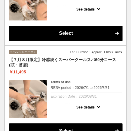
7月８月限定
See details
クーポンについて
毎年好評のクールスパが今年も！！
清涼感あるシャンプーで夏にバテた頭皮をク
Select
ールダウン、ミントの香りと清涼感を楽しみ
ながら頭皮の汚れやにおいをすっきり解消！
ひんやり過ぎるのが苦手な方にはマイルドク
ールもご用意しております。
スペシャルクーポン
Est. Duration：Approx. 1 hrs30 mins
紫外線予防や湿気対策もできる、この季節に
ぴったりのスパになっております。
【７月８月限定】冷感続くスーパークールスパ60分コース
※頭皮を２０分間マッサージ。ｓｈ・ｂ付き
(頭・首肩)
です
※カウンセリング時間は施術時間に含まれま
￥11,495
せん
Terms of use
RESV period：2026/7/1 to 2026/8/31
Expiration Date：2026/08/31
７月８月限定
See details
クーポンについて
毎年好評のクールスパが今年も！
清涼感あるシャンプーで夏にバテた頭皮をク
Select