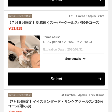
ールダウン、ミントの香りと清涼感を楽しみ
ながら頭皮の汚れやにおいをすっきり解消！
ひんやりが苦手な方にはマイルドクールをご
用意しております。
スペシャルクーポン
Est. Duration：Approx. 2 hrs
紫外線予防や湿気対策もできる、この季節に
ぴったりのスパになっております。
【７月８月限定】冷感続くスーパークールスパ90分コース
※頭皮・首肩を２０分間マッサージ。ｓｈ・
￥13,915
ｂ付きです
※カウンセリング時間は施術時間に含まれま
せん
Terms of use
RESV period：2026/7/1 to 2026/8/31
Expiration Date：2026/08/31
７月８月
See details
クーポンについて
毎年好評のクールスパが今年も！
清涼感あるシャンプーで夏にバテた頭皮をク
Select
ールダウン、ミントの香りと清涼感を楽しみ
ながら頭皮の汚れやにおいをすっきり解消！
ひんやり感が苦手な方にはマイルドクールの
ご用意もあります。
スペシャルクーポン
Est. Duration：Approx. 1 hrs30 mins
紫外線予防や湿気対策もできる、この季節に
ぴったりのスパになっております。
【7月8月限定】イイスタンダード・サンケアクールスパ60分
※頭皮・首肩、デコルテを40分間マッサー
コース(頭のみ)
ジ。ｓｈ・ｂ付きです
※カウンセリング、お着替え時間は施術時間
￥10,890