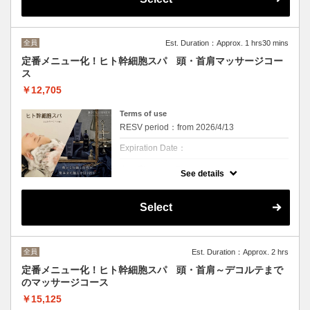
る”ヒトサイタイ血幹細胞順化培養液”の2種類
が配合されたシャンプートリートメントを使
用。
また、根元からふんわり、髪にハリ・コシ感
を与える毛髪保護成分”ヘマチン”が多く配合
全員
Est. Duration：Approx. 1 hrs30 mins
されたスキャルプクリーム贅沢にマッサージ
します。
定番メニュー化！ヒト幹細胞スパ 頭・首肩マッサージコー
ス
頭皮環境の改善を通じ、健康な髪の成長をサ
ポートする”P.D.R.N”を配合した頭皮美容液も
￥12,705
使用！！
フケやかゆみ、頭皮のニオイなどにお悩みの
方、頭皮ケアにこだわりたい方にお勧めで
Terms of use
す！
RESV period：from 2026/4/13
※こちらは頭皮のクレンジング+頭皮クリー
ムを使用した20分間頭のみをマッサージする
Expiration Date：
コースです
※カウンセリングは別途お時間を頂戴いたし
クーポンについて
ます
See details
頭皮の潤いを保ち、髪本来の美しさを引き出
す”ヒト毛根幹細胞順化培養液”と、潤いを与
えることで美しい髪の土台作りをサポートす
Select
る”ヒトサイタイ血幹細胞順化培養液”の2種類
が配合されたシャンプートリートメントを使
用。
また、根元からふんわり、髪にハリ・コシ感
を与える毛髪保護成分”ヘマチン”が多く配合
全員
Est. Duration：Approx. 2 hrs
されたスキャルプクリーム贅沢にマッサージ
します。
定番メニュー化！ヒト幹細胞スパ 頭・首肩～デコルテまで
のマッサージコース
頭皮環境の改善を通じ、健康な髪の成長をサ
ポートする”P.D.R.N”を配合した頭皮美容液も
￥15,125
使用！！
フケやかゆみ、頭皮のニオイなどにお悩みの