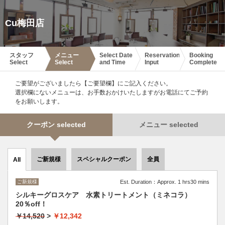
Cu梅田店
スタッフ
メニュー
Select Date
Reservation
Booking
Select
Select
and Time
Input
Complete
ご要望がございましたら【ご要望欄】にご記入ください。
選択欄にないメニューは、お手数おかけいたしますがお電話にてご予約
をお願いします。
クーポン selected
メニュー selected
ご新規様
スペシャルクーポン
全員
All
ご新規様
Est. Duration：Approx. 1 hrs30 mins
シルキーグロスケア 水素トリートメント（ミネコラ）
20％off！
￥14,520
>
￥12,342