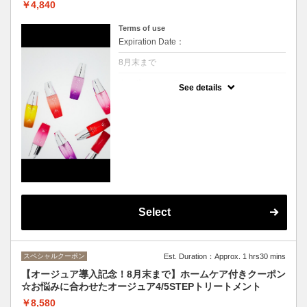
￥4,840
夏に負けない髪へ
頭皮もひんやり、この季節にぴったりのスパ
Terms of use
になっております。
Expiration Date：
※頭皮・首肩、デコルテを40分間マッサー
8月末まで
ジ。ｓｈ・ｂ付きです
※カウンセリング、お着替え時間は施術時間
クーポンについて
See details
に含まれません
ついにCu梅田店もオージュアを導入いたしま
した！
20種類のシャンプートリートメントで細かい
お悩みにも対応！自分に合ったアイテムを一
緒に見つけませんか？
まずは頭皮、髪の毛のカウンセリングをさせ
ていただき、シャンプーブロー施術。おうち
でも体感いただけるようサシェもプレゼン
ト！使ったものを継続して使ってみたい、違
うのも気になる、ご希望に合わせてお渡しい
たします。
Select
ぜひこの機会にオージュア体験してみてくだ
さい。
スペシャルクーポン
Est. Duration：Approx. 1 hrs30 mins
【オージュア導入記念！8月末まで】ホームケア付きクーポン
☆お悩みに合わせたオージュア4/5STEPトリートメント
￥8,580