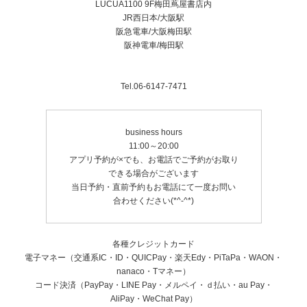
LUCUA1100 9F梅田蔦屋書店内
JR西日本/大阪駅
阪急電車/大阪梅田駅
阪神電車/梅田駅
Tel.06-6147-7471
business hours
11:00～20:00
アプリ予約が×でも、お電話でご予約がお取り
できる場合がございます
当日予約・直前予約もお電話にて一度お問い
合わせください(*^-^*)
各種クレジットカード
電子マネー（交通系IC・ID・QUICPay・楽天Edy・PiTaPa・WAON・
nanaco・Tマネー）
コード決済（PayPay・LINE Pay・メルペイ・ｄ払い・au Pay・
AliPay・WeChat Pay）