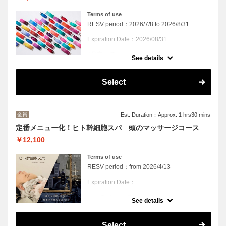
Terms of use
RESV period：2026/7/8 to 2026/8/31
Expiration Date：2026/08/31
8月末まで
See details
クーポンについて
ついにCu梅田店にもオージュアを導入いたし
Select
ました！
18種類のラインナップで髪質やお悩みにあわ
せてお選びいただけます。
カラーやパーマで傷んでしまった、くせでま
とまらない、根元はふわっとしたけど毛先は
全員
Est. Duration：Approx. 1 hrs30 mins
まとまりたいなど、お悩みを聞かせてくださ
いね
定番メニュー化！ヒト幹細胞スパ 頭のマッサージコース
いまならお家で使えるお試しホームケア付き
￥12,100
です☆
ぜひこの機会に体感してみてください。
Terms of use
※ハイハイダメージ対応のアルティールをお
RESV period：from 2026/4/13
選びの方は＋880円かかります。
※表示価格はシャンプーブロー込みの税込価
Expiration Date：
格となっております
クーポンについて
See details
頭皮の潤いを保ち、髪本来の美しさを引き出
す”ヒト毛根幹細胞順化培養液”と、潤いを与
えることで美しい髪の土台作りをサポートす
Select