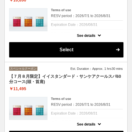
に含まれません
Terms of use
RESV period：2026/7/1 to 2026/8/31
Expiration Date：2026/08/31
7月８月限定
See details
クーポンについて
イイスタンダードスカルプラインからUVケ
Select
アがしっかりできるクールスパも登場！！
ビタミンEがオリーブオイルの３倍のアルガ
ンオイルが配合されていることで紫外線から
頭皮と髪を守ります。スカルプラインはエイ
スペシャルクーポン
Est. Duration：Approx. 1 hrs30 mins
ジングケアもできるので、エイジングケアを
しながら頭皮のクレンジング・UVケア、さ
【７月８月限定】イイスタンダード・サンケアクールスパ60
らにヘアセラムも使用でトリートメント効果
分コース(頭・首肩)
をアップ！
オレンジ・ライム・ユーカリの香りとともに
￥11,495
夏に負けない髪へ
頭皮もひんやり、この季節にぴったりのスパ
Terms of use
になっております。
RESV period：2026/7/1 to 2026/8/31
※頭皮を２０分間マッサージ。ｓｈ・ｂ付き
です
Expiration Date：2026/08/31
※カウンセリング時間は施術時間に含まれま
せん
７月８月限定
See details
クーポンについて