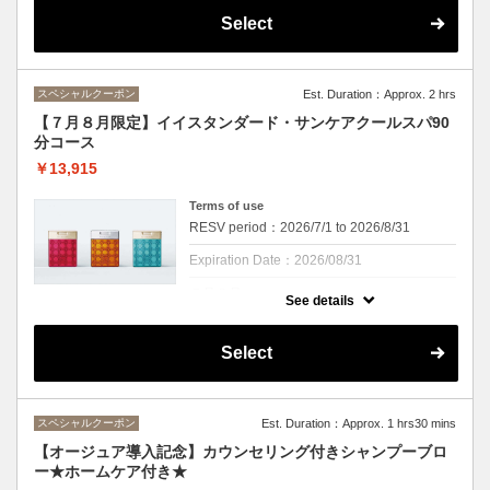
※頭皮・首肩を２０分間マッサージ。ｓｈ・
Select
ｂ付きですイイスタンダードスカルプライン
からUVケアがしっかりできるクールスパも
登場！！
ビタミンEがオリーブオイルの３倍のアルガ
スペシャルクーポン
Est. Duration：Approx. 2 hrs
ンオイルが配合されていることで紫外線から
頭皮と髪を守ります。スカルプラインはエイ
【７月８月限定】イイスタンダード・サンケアクールスパ90
ジングケアもできるので、エイジングケアを
分コース
しながら頭皮のクレンジング・UVケア、さ
らにヘアセラムも使用でトリートメント効果
￥13,915
をアップ！
オレンジ・ライム・ユーカリの香りとともに
夏に負けない髪へ
Terms of use
RESV period：2026/7/1 to 2026/8/31
頭皮もひんやり、この季節にぴったりのスパ
になっております。
Expiration Date：2026/08/31
※カウンセリング、お着替え時間は施術時間
に含まれません
７月８月
See details
クーポンについて
イイスタンダードスカルプラインからUVケ
Select
アがしっかりできるクールスパも登場！！
ビタミンEがオリーブオイルの３倍のアルガ
ンオイルが配合されていることで紫外線から
頭皮と髪を守ります。スカルプラインはエイ
スペシャルクーポン
Est. Duration：Approx. 1 hrs30 mins
ジングケアもできるので、エイジングケアを
しながら頭皮のクレンジング・UVケア、さ
【オージュア導入記念】カウンセリング付きシャンプーブロ
らにヘアセラムも使用でトリートメント効果
ー★ホームケア付き★
をアップ！
オレンジ・ライム・ユーカリの香りとともに