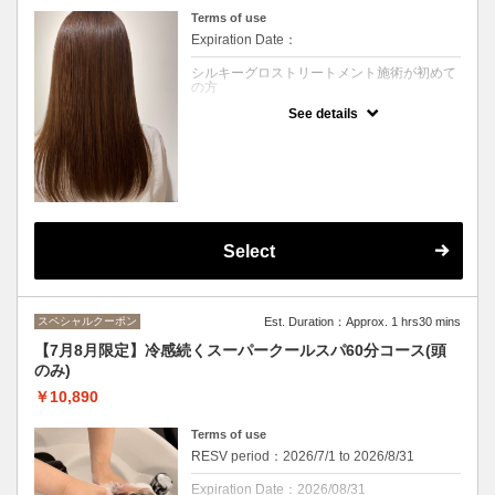
Terms of use
Expiration Date：
シルキーグロストリートメント施術が初めて
の方
See details
クーポンについて
高濃度天然水素ミネラル『ミネコラ』を配合
した画期的なヘアケアが新登場！！
活性酸素を水素に還元して髪の水分量を最大
限にアップ！
自分史上最高のサラサラヘアーに♪
トリートメントで叶う髪質改善！
Select
うねりや広がり、乾燥でお悩みの方に！
縮毛矯正をする前に一度試してみてください
(*^-^*)
※癖が伸びる施術ではございません
スペシャルクーポン
Est. Duration：Approx. 1 hrs30 mins
シャンプーブロー込み
【7月8月限定】冷感続くスーパークールスパ60分コース(頭
のみ)
※カウンセリングのお時間は別途頂戴いたし
ます。
￥10,890
※価格は税込みです
Terms of use
ランクあり
RESV period：2026/7/1 to 2026/8/31
Expiration Date：2026/08/31