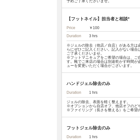
予めご了承くださいませ。
【フットネイル】担当者と相談*
Price
￥100
Duration
3 hrs
※ジェルの除去（他店／自店）がある方は
らにぜひご記入ください。記入がない場合
ご了承くださいませ。
※フットマニキュアをご希望の場合は、ご
す。靴でご来店の場合は別途乾かす時間が
ューを変更いただく場合がございます。
ハンドジェル除去のみ
Duration
1 hrs
ジェルの除去、表面を軽く整えます。
※オプションから自店オフ、他店オフのど
※ファイリング（長さを整える）をご希望
フットジェル除去のみ
Duration
1 hrs