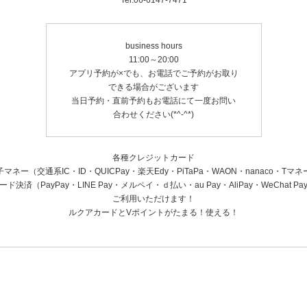
Tel.06-6147-7471
business hours
11:00～20:00
アプリ予約が×でも、お電話でご予約がお取り
できる場合がございます
当日予約・直前予約もお電話にて一度お問い
合わせください(*^-^*)
各種クレジットカード
子マネー（交通系IC・ID・QUICPay・楽天Edy・PiTaPa・WAON・nanaco・Tマネ
ード決済（PayPay・LINE Pay・メルペイ・ｄ払い・au Pay・AliPay・WeChat Pa
ご利用いただけます！
ルクアカードとVポイントがたまる！使える！