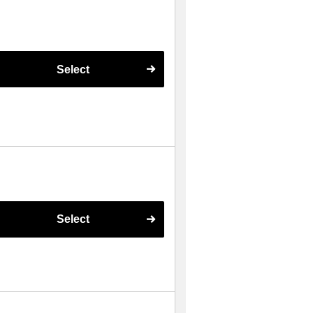
Select
Select