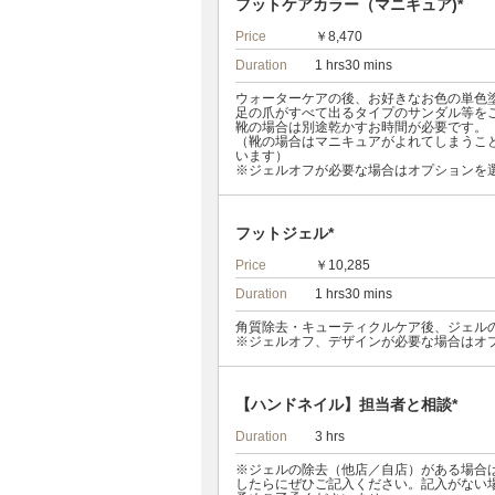
フットケアカラー（マニキュア)*
Price
￥8,470
Duration
1 hrs30 mins
ウォーターケアの後、お好きなお色の単色
足の爪がすべて出るタイプのサンダル等を
靴の場合は別途乾かすお時間が必要です。
（靴の場合はマニキュアがよれてしまうこ
います）
※ジェルオフが必要な場合はオプションを
フットジェル*
Price
￥10,285
Duration
1 hrs30 mins
角質除去・キューティクルケア後、ジェル
※ジェルオフ、デザインが必要な場合はオ
【ハンドネイル】担当者と相談*
Duration
3 hrs
※ジェルの除去（他店／自店）がある場合
したらにぜひご記入ください。記入がない