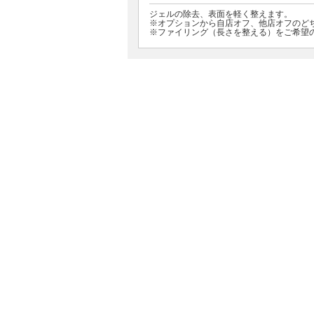
ジェルの除去、表面を軽く整えます。
※オプションから自店オフ、他店オフのど
※ファイリング（長さを整える）をご希望