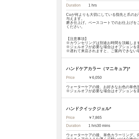
Duration
1 hrs
Cuが何よりも大切にしている指先と爪の
与えます。
磨き仕上げ。ベースコートでのお仕上げをご
ください。
【注意事項】
※カウンセリングは別途お時間を頂戴しま
※ジェルオフが必要な場合はオプションを
※遅れて来店されますと、ご案内できない
ハンドケアカラー（マニキュア)*
Price
￥6,050
ウォーターケアの後、お好きなお色の単色
※ジェルオフが必要な場合はオプションを
ハンドクイックジェル*
Price
￥7,865
Duration
1 hrs30 mins
ウォーターケアの後、単色カラーリング。