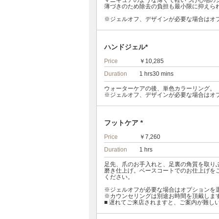
マニキュアのような薄くて軽いつけ心地の
薄づきのため除去の負担も最小限に抑えら
※ジェルオフ、デザインが必要な場合はオ
ハンドジェル*
Price
￥10,285
Duration
1 hrs30 mins
ウォーターケアの後、単色カラーリング。
※ジェルオフ、デザインが必要な場合はオ
フットケア *
Price
￥7,260
Duration
1 hrs
足先、爪のお手入れと、足裏の角質を取り
磨き仕上げ。ベースコートでのお仕上げをご
ください。
※ジェルオフが必要な場合はオプションを
※カウンセリングは別途お時間を頂戴しま
■ 遅れてご来店されますと、ご案内が難し