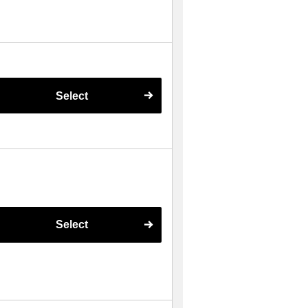
Select
Select