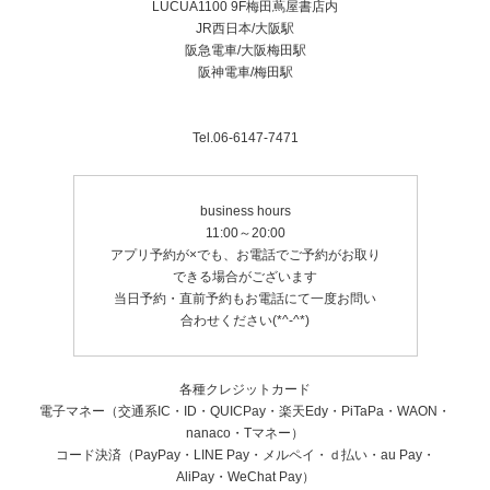
LUCUA1100 9F梅田蔦屋書店内
JR西日本/大阪駅
阪急電車/大阪梅田駅
阪神電車/梅田駅
Tel.06-6147-7471
business hours
11:00～20:00
アプリ予約が×でも、お電話でご予約がお取り
できる場合がございます
当日予約・直前予約もお電話にて一度お問い
合わせください(*^-^*)
各種クレジットカード
電子マネー（交通系IC・ID・QUICPay・楽天Edy・PiTaPa・WAON・
nanaco・Tマネー）
コード決済（PayPay・LINE Pay・メルペイ・ｄ払い・au Pay・
AliPay・WeChat Pay）