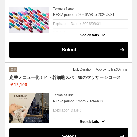
Terms of use
RESV period：2026/7/8 to 2026/8/31
Expiration Date：2026/08/31
8月末まで
See details
クーポンについて
ついにCu梅田店にもオージュアを導入いたし
Select
ました！
18種類のラインナップで髪質やお悩みにあわ
せてお選びいただけます。
カラーやパーマで傷んでしまった、くせでま
とまらない、根元はふわっとしたけど毛先は
全員
Est. Duration：Approx. 1 hrs30 mins
まとまりたいなど、お悩みを聞かせてくださ
いね
定番メニュー化！ヒト幹細胞スパ 頭のマッサージコース
いまならお家で使えるお試しホームケア付き
￥12,100
です☆
ぜひこの機会に体感してみてください。
Terms of use
※ハイハイダメージ対応のアルティールをお
RESV period：from 2026/4/13
選びの方は＋880円かかります。
※表示価格はシャンプーブロー込みの税込価
Expiration Date：
格となっております
クーポンについて
See details
頭皮の潤いを保ち、髪本来の美しさを引き出
す”ヒト毛根幹細胞順化培養液”と、潤いを与
えることで美しい髪の土台作りをサポートす
Select