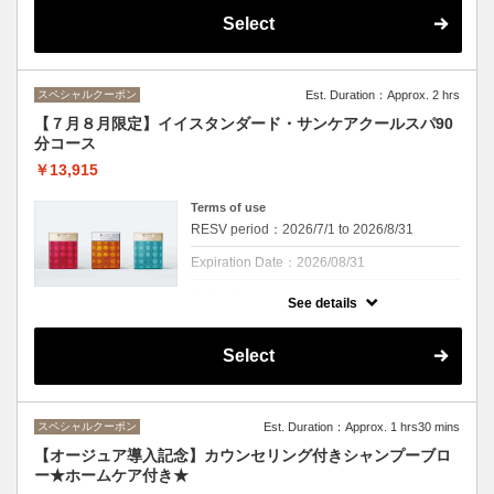
※頭皮・首肩を２０分間マッサージ。ｓｈ・
Select
ｂ付きですイイスタンダードスカルプライン
からUVケアがしっかりできるクールスパも
登場！！
ビタミンEがオリーブオイルの３倍のアルガ
スペシャルクーポン
Est. Duration：Approx. 2 hrs
ンオイルが配合されていることで紫外線から
頭皮と髪を守ります。スカルプラインはエイ
【７月８月限定】イイスタンダード・サンケアクールスパ90
ジングケアもできるので、エイジングケアを
分コース
しながら頭皮のクレンジング・UVケア、さ
らにヘアセラムも使用でトリートメント効果
￥13,915
をアップ！
オレンジ・ライム・ユーカリの香りとともに
夏に負けない髪へ
Terms of use
RESV period：2026/7/1 to 2026/8/31
頭皮もひんやり、この季節にぴったりのスパ
になっております。
Expiration Date：2026/08/31
※カウンセリング、お着替え時間は施術時間
に含まれません
７月８月
See details
クーポンについて
イイスタンダードスカルプラインからUVケ
Select
アがしっかりできるクールスパも登場！！
ビタミンEがオリーブオイルの３倍のアルガ
ンオイルが配合されていることで紫外線から
頭皮と髪を守ります。スカルプラインはエイ
スペシャルクーポン
Est. Duration：Approx. 1 hrs30 mins
ジングケアもできるので、エイジングケアを
しながら頭皮のクレンジング・UVケア、さ
【オージュア導入記念】カウンセリング付きシャンプーブロ
らにヘアセラムも使用でトリートメント効果
ー★ホームケア付き★
をアップ！
オレンジ・ライム・ユーカリの香りとともに