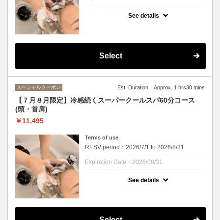
7月８月限定
See details
クーポンについて
毎年好評のクールスパが今年も！！
清涼感あるシャンプーで夏にバテた頭皮をク
Select
ールダウン、ミントの香りと清涼感を楽しみ
ながら頭皮の汚れやにおいをすっきり解消！
ひんやり過ぎるのが苦手な方にはマイルドク
ールもご用意しております。
スペシャルクーポン
Est. Duration：Approx. 1 hrs30 mins
紫外線予防や湿気対策もできる、この季節に
ぴったりのスパになっております。
【７月８月限定】冷感続くスーパークールスパ60分コース
※頭皮を２０分間マッサージ。ｓｈ・ｂ付き
(頭・首肩)
です
※カウンセリング時間は施術時間に含まれま
￥11,495
せん
Terms of use
RESV period：2026/7/1 to 2026/8/31
Expiration Date：2026/08/31
７月８月限定
See details
クーポンについて
毎年好評のクールスパが今年も！
清涼感あるシャンプーで夏にバテた頭皮をク
Select