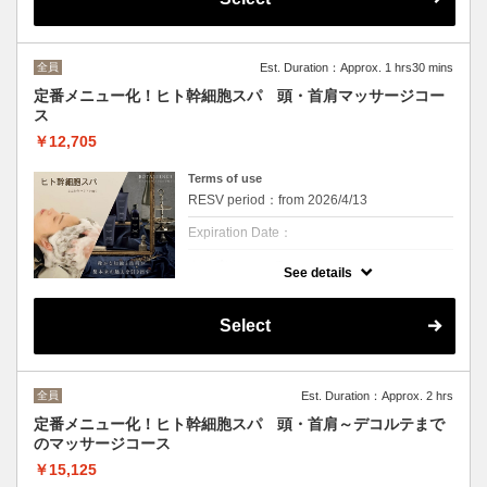
る”ヒトサイタイ血幹細胞順化培養液”の2種類
が配合されたシャンプートリートメントを使
用。
また、根元からふんわり、髪にハリ・コシ感
を与える毛髪保護成分”ヘマチン”が多く配合
全員
Est. Duration：Approx. 1 hrs30 mins
されたスキャルプクリーム贅沢にマッサージ
します。
定番メニュー化！ヒト幹細胞スパ 頭・首肩マッサージコー
ス
頭皮環境の改善を通じ、健康な髪の成長をサ
ポートする”P.D.R.N”を配合した頭皮美容液も
￥12,705
使用！！
フケやかゆみ、頭皮のニオイなどにお悩みの
方、頭皮ケアにこだわりたい方にお勧めで
Terms of use
す！
RESV period：from 2026/4/13
※こちらは頭皮のクレンジング+頭皮クリー
ムを使用した20分間頭のみをマッサージする
Expiration Date：
コースです
※カウンセリングは別途お時間を頂戴いたし
クーポンについて
ます
See details
頭皮の潤いを保ち、髪本来の美しさを引き出
す”ヒト毛根幹細胞順化培養液”と、潤いを与
えることで美しい髪の土台作りをサポートす
Select
る”ヒトサイタイ血幹細胞順化培養液”の2種類
が配合されたシャンプートリートメントを使
用。
また、根元からふんわり、髪にハリ・コシ感
を与える毛髪保護成分”ヘマチン”が多く配合
全員
Est. Duration：Approx. 2 hrs
されたスキャルプクリーム贅沢にマッサージ
します。
定番メニュー化！ヒト幹細胞スパ 頭・首肩～デコルテまで
のマッサージコース
頭皮環境の改善を通じ、健康な髪の成長をサ
ポートする”P.D.R.N”を配合した頭皮美容液も
￥15,125
使用！！
フケやかゆみ、頭皮のニオイなどにお悩みの