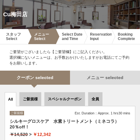
Cu梅田店
スタッフ
メニュー
Select Date
Reservation
Booking
Select
Select
and Time
Input
Complete
ご要望がございましたら【ご要望欄】にご記入ください。
選択欄にないメニューは、お手数おかけいたしますがお電話にてご予約
をお願いします。
クーポン selected
メニュー selected
ご新規様
スペシャルクーポン
全員
All
ご新規様
Est. Duration：Approx. 1 hrs30 mins
シルキーグロスケア 水素トリートメント（ミネコラ）
20％off！
￥14,520
>
￥12,342