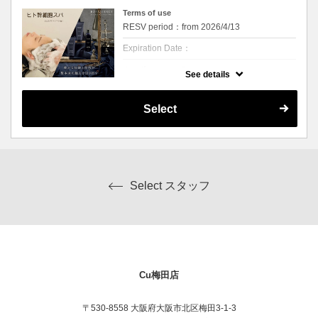
方、頭皮ケアにこだわりたい方にお勧めで
Terms of use
す！
RESV period：from 2026/4/13
※こちらは頭皮のクレンジング+頭皮クリー
ムを使用した20分間頭・首肩をマッサージす
Expiration Date：
るコースです
※カウンセリングは別途お時間を頂戴いたし
クーポンについて
ます
See details
※オイルを仕様するため、ご用意したガウン
頭皮の潤いを保ち、髪本来の美しさを引き出
にお着替えしていただきます
す”ヒト毛根幹細胞順化培養液”と、潤いを与
えることで美しい髪の土台作りをサポートす
Select
る”ヒトサイタイ血幹細胞順化培養液”の2種類
が配合されたシャンプートリートメントを使
用。
また、根元からふんわり、髪にハリ・コシ感
を与える毛髪保護成分”ヘマチン”が多く配合
されたスキャルプクリーム贅沢にマッサージ
します。
Select スタッフ
頭皮環境の改善を通じ、健康な髪の成長をサ
ポートする”P.D.R.N”を配合した頭皮美容液も
使用！！
フケやかゆみ、頭皮のニオイなどにお悩みの
方、頭皮ケアにこだわりたい方にお勧めで
す！
※こちらは頭皮のクレンジング+頭皮クリー
ムを使用した20分間頭・首肩～デコルテまで
をマッサージするコースです
Cu梅田店
※カウンセリングは別途お時間を頂戴いたし
ます
※オイルを使用するので、ガウンに着替えて
〒530-8558 大阪府大阪市北区梅田3-1-3
いただきます