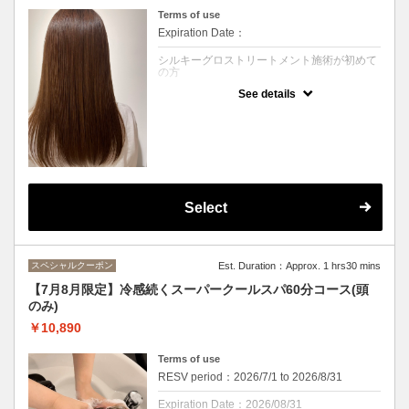
Terms of use
Expiration Date：
シルキーグロストリートメント施術が初めて
の方
See details
クーポンについて
高濃度天然水素ミネラル『ミネコラ』を配合
した画期的なヘアケアが新登場！！
活性酸素を水素に還元して髪の水分量を最大
限にアップ！
自分史上最高のサラサラヘアーに♪
トリートメントで叶う髪質改善！
Select
うねりや広がり、乾燥でお悩みの方に！
縮毛矯正をする前に一度試してみてください
(*^-^*)
※癖が伸びる施術ではございません
スペシャルクーポン
Est. Duration：Approx. 1 hrs30 mins
シャンプーブロー込み
【7月8月限定】冷感続くスーパークールスパ60分コース(頭
のみ)
※カウンセリングのお時間は別途頂戴いたし
ます。
￥10,890
※価格は税込みです
Terms of use
ランクあり
RESV period：2026/7/1 to 2026/8/31
Expiration Date：2026/08/31