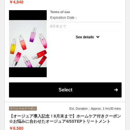
￥4,840
夏に負けない髪へ
頭皮もひんやり、この季節にぴったりのスパ
Terms of use
になっております。
Expiration Date：
※頭皮・首肩、デコルテを40分間マッサー
8月末まで
ジ。ｓｈ・ｂ付きです
※カウンセリング、お着替え時間は施術時間
クーポンについて
See details
に含まれません
ついにCu梅田店もオージュアを導入いたしま
した！
20種類のシャンプートリートメントで細かい
お悩みにも対応！自分に合ったアイテムを一
緒に見つけませんか？
まずは頭皮、髪の毛のカウンセリングをさせ
ていただき、シャンプーブロー施術。おうち
でも体感いただけるようサシェもプレゼン
ト！使ったものを継続して使ってみたい、違
うのも気になる、ご希望に合わせてお渡しい
たします。
Select
ぜひこの機会にオージュア体験してみてくだ
さい。
スペシャルクーポン
Est. Duration：Approx. 1 hrs30 mins
【オージュア導入記念！8月末まで】ホームケア付きクーポン
☆お悩みに合わせたオージュア4/5STEPトリートメント
￥8,580