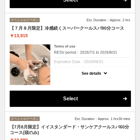
ールダウン、ミントの香りと清涼感を楽しみ
ながら頭皮の汚れやにおいをすっきり解消！
ひんやりが苦手な方にはマイルドクールをご
用意しております。
スペシャルクーポン
Est. Duration：Approx. 2 hrs
紫外線予防や湿気対策もできる、この季節に
ぴったりのスパになっております。
【７月８月限定】冷感続くスーパークールスパ90分コース
※頭皮・首肩を２０分間マッサージ。ｓｈ・
￥13,915
ｂ付きです
※カウンセリング時間は施術時間に含まれま
せん
Terms of use
RESV period：2026/7/1 to 2026/8/31
Expiration Date：2026/08/31
７月８月
See details
クーポンについて
毎年好評のクールスパが今年も！
清涼感あるシャンプーで夏にバテた頭皮をク
Select
ールダウン、ミントの香りと清涼感を楽しみ
ながら頭皮の汚れやにおいをすっきり解消！
ひんやり感が苦手な方にはマイルドクールの
ご用意もあります。
スペシャルクーポン
Est. Duration：Approx. 1 hrs30 mins
紫外線予防や湿気対策もできる、この季節に
ぴったりのスパになっております。
【7月8月限定】イイスタンダード・サンケアクールスパ60分
※頭皮・首肩、デコルテを40分間マッサー
コース(頭のみ)
ジ。ｓｈ・ｂ付きです
※カウンセリング、お着替え時間は施術時間
￥10,890