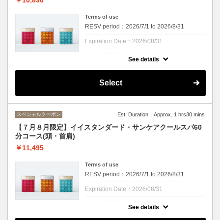
に含まれません
Terms of use
RESV period：2026/7/1 to 2026/8/31
Expiration Date：2026/08/31
7月８月限定
See details
クーポンについて
イイスタンダードスカルプラインからUVケ
Select
アがしっかりできるクールスパも登場！！
ビタミンEがオリーブオイルの３倍のアルガ
ンオイルが配合されていることで紫外線から
頭皮と髪を守ります。スカルプラインはエイ
スペシャルクーポン
Est. Duration：Approx. 1 hrs30 mins
ジングケアもできるので、エイジングケアを
しながら頭皮のクレンジング・UVケア、さ
【７月８月限定】イイスタンダード・サンケアクールスパ60
らにヘアセラムも使用でトリートメント効果
分コース(頭・首肩)
をアップ！
オレンジ・ライム・ユーカリの香りとともに
￥11,495
夏に負けない髪へ
頭皮もひんやり、この季節にぴったりのスパ
Terms of use
になっております。
RESV period：2026/7/1 to 2026/8/31
※頭皮を２０分間マッサージ。ｓｈ・ｂ付き
です
Expiration Date：2026/08/31
※カウンセリング時間は施術時間に含まれま
せん
７月８月限定
See details
クーポンについて