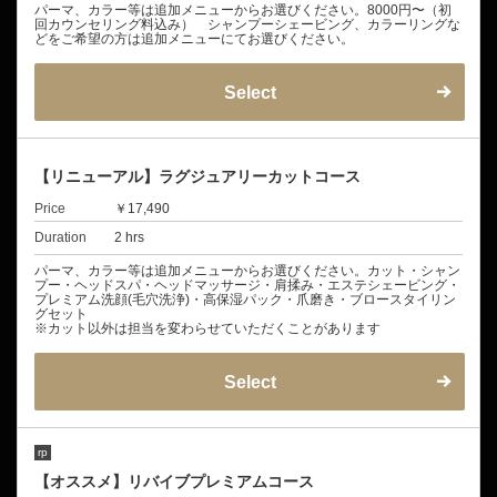
パーマ、カラー等は追加メニューからお選びください。8000円〜（初
回カウンセリング料込み） シャンプーシェービング、カラーリングな
どをご希望の方は追加メニューにてお選びください。
Select
【リニューアル】ラグジュアリーカットコース
Price
￥17,490
Duration
2 hrs
パーマ、カラー等は追加メニューからお選びください。カット・シャン
プー・ヘッドスパ・ヘッドマッサージ・肩揉み・エステシェービング・
プレミアム洗顔(毛穴洗浄)・高保湿パック・爪磨き・ブロースタイリン
グセット
※カット以外は担当を変わらせていただくことがあります
Select
rp
【オススメ】リバイブプレミアムコース