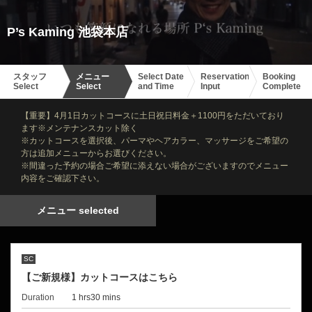
P’s Kaming 池袋本店
スタッフ
メニュー
Select Date
Reservation
Booking
Select
Select
and Time
Input
Complete
【重要】4月1日カットコースに土日祝日料金＋1100円をただいており
ます※メンテナンスカット除く
※カットコースを選択後、パーマやヘアカラー、マッサージをご希望の
方は追加メニューからお選びください。
※間違った予約の場合ご希望に添えない場合がございますのでメニュー
内容をご確認下さい。
メニュー selected
SC
【ご新規様】カットコースはこちら
Duration
1 hrs30 mins