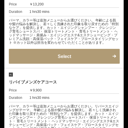
Price
￥13,200
Duration
1 hrs30 mins
パーマ、カラー等は追加メニューからお選びください。 年齢による肌
や髪の悩みを解決し、若々しく洗練された印象を取り戻すための「特別
なケア」を提供します。カット・エイジングシャンプー・ クレンジン
グ育毛ショートスパ・ 保湿トリートメント・ 育毛トリートメント・ ヘ
ッドマッサージ・肩揉み・エイジングエステ&エステシェービング・プ
レミアム洗顔・高保湿パック・フェイスケア・ブロースタイリングセッ
ト ※カット以外は担当を変わらせていただくことがあります。
Select
rc
リバイブメンズケアコース
Price
￥9,900
Duration
1 hrs30 mins
パーマ、カラー等は追加メニューからお選びください。リバースエイジ
ングがテーマ。 年齢による肌や髪の悩みを解決し、若々しく洗練され
た印象を取り戻すための「特別なケア」を提供します。カット・エイジ
ングシャンプー・ クレンジング育毛ショートスパ・ 保湿トリートメン
ト・ 育毛トリートメント・ ヘッドマッサージ・エイジングエステ&エス
テシェービング・高保湿パック・フェイスケア・ブロースタイリングセ