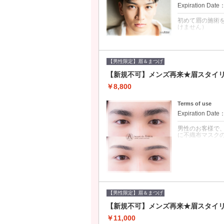
Expiration Date
初めて眉の施術
けません）
クーポンについて
初来店から4週
ングが1100円
【男性限定】眉＆まつげ
で、カウンセリン
矯正ストレートパ
【新規不可】メンズ再来★眉スタイ
してください。
￥8,800
Terms of use
Expiration Date
男性のお客様で
に不織布マスク
クーポンについて
男性のお客様で
さい（飛沫の感
利用いただけま
ご予約された日
がかかりますの
【男性限定】眉＆まつげ
濃い方はもちろ
【新規不可】メンズ再来★眉スタイ
さい。消えにくい
￥11,000
ストレートパー