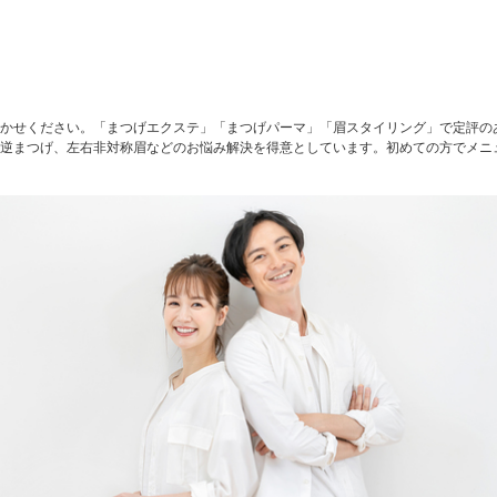
まかせください。「まつげエクステ」「まつげパーマ」「眉スタイリング」で定評の
、逆まつげ、左右非対称眉などのお悩み解決を得意としています。初めての方でメニ