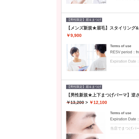
クーポンについて
カウンセリング
不可）。初めて
【男性限定】眉＆まつげ
びください。眉
とつをお選びいた
【メンズ新規★眉毛】スタイリング
正ストレートパー
と眉カラーの両
￥9,900
いたします。そ
の長さは7ミリ以
Terms of use
RESV period：fr
Expiration Date
1 times per user
当店で眉毛の施
来の方は1650
【男性限定】眉＆まつげ
クーポンについて
【男性新規★上下まつげパーマ】逆さ
インクメイクに
￥13,200
>
￥12,100
カウンセリング
自身がインクメ
たします（ケロ
Terms of use
Expiration Date
当店でまつげパ
クーポンについて