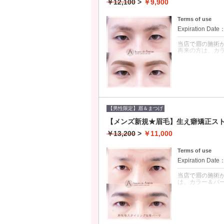
￥12,100
>
￥9,900
Terms of use
Expiration Date
当店で眉の施術
再来の方は、カ
クーポンについて
「黒々しい眉毛
い眉をお洒落な
悩みを解決いた
にて整えます。
さいませ。過去
ラーとパーマの両
【男性限定】眉＆まつげ
【メンズ新規★眉毛】生え癖矯正ス
￥13,200
>
￥11,000
Terms of use
Expiration Date
当店で眉の施術
は、カラー＆パ
クーポンについて
眉毛はなんとか
◎剛毛眉・薄眉
の仕上がりにリ