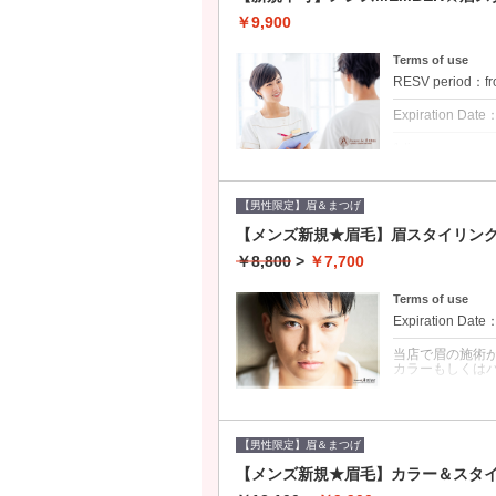
￥9,900
濃い方はもちろ
さい。消えにくい
ストレートパー
Terms of use
毛カラーなどを
RESV period：fr
Expiration Date
1 times per user
当店でMEMBE
の方は16500
【男性限定】眉＆まつげ
クーポンについて
【メンズ新規★眉毛】眉スタイリング
インクメイクに
￥8,800
>
￥7,700
ングのカウンセ
す。ご自身がイ
願いいたします
Terms of use
す）。
Expiration Date
当店で眉の施術
カラーもしくは
クーポンについて
女性のように自
もちろん、下が
【男性限定】眉＆まつげ
えにくいティント
トパーマ、眉毛
【メンズ新規★眉毛】カラー＆スタ
などを別のクー
レートパーマの