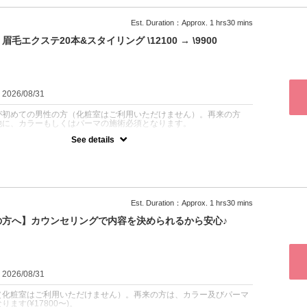
眉毛をワックスにて整えます。眉毛カラーとの同時施術も可能ですの
ングでご相談くださいませ。眉毛の長さは7ミリ以上ある状態の方が
なります。再来の方はパーマとカラーの両方の施術となります
Est. Duration：Approx. 1 hrs30 mins
。
クステ20本&スタイリング \12100 → \9900
：2026/08/31
が初めての男性の方（化粧室はご利用いただけません）。再来の方
他に、カラーもしくはパーマの施術必須となります。
See details
薄眉やまばら眉を埋めるのに最適◎皮膚ではなく、眉毛につけるため
で2~3週位楽しめます（個人差有）。眉エク装着後眉周りのムダ毛
ると一気に男前度がUPします。※眉毛がない箇所にはエクステはつ
でご注意ください。
Est. Duration：Approx. 1 hrs30 mins
の方へ】カウンセリングで内容を決められるから安心♪
：2026/08/31
（化粧室はご利用いただけません）。再来の方は、カラー及びパーマ
ます(¥17800〜)。