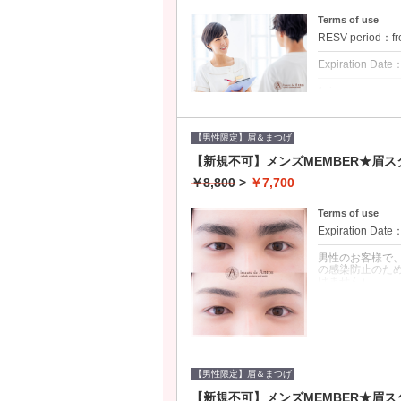
毛カラーなどを
Terms of use
RESV period：fr
Expiration Date
1 times per user
当店で眉毛の施
来の方は1650
【男性限定】眉＆まつげ
クーポンについて
【新規不可】メンズMEMBER★眉ス
インクメイクに
￥8,800
>
￥7,700
ングのカウンセ
す。ご自身がイ
願いいたします
Terms of use
す）。
Expiration Date
男性のお客様で、
の感染防止のた
けません）。
クーポンについて
男性のお客様で、
会員の方は再来
ください（飛沫
はご利用いただ
【男性限定】眉＆まつげ
ご予約された日
がかかりますの
【新規不可】メンズMEMBER★眉