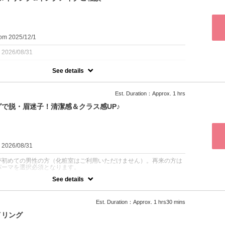
ん、下がり眉や三角眉、薄眉、左右非対称眉など、何でもご相談くだ
ティント眉は1100円プラスで変更可能。生え癖の強い方は眉毛矯正
マ、眉毛を髪や瞳の色に合わせてお洒落な雰囲気に仕上げたい方は眉
別のクーポン、もしくはオプションで追加してください。
om 2025/12/1
：2026/08/31
See details
R登録をされている男性の方で、インクメイクにご興味のある方。再来
円となります。化粧室はご利用いただけません。
Est. Duration：Approx. 1 hrs
で脱・眉迷子！清潔感＆クラス感UP♪
ご興味のある再来の男性のためのクーポンです。通常の眉毛スタイリ
リング＆施術の他に、インクメイクについてのご相談を承っておりま
ンクメイクの施術が適応するかどうかは、事前に必ずHPでご確認をお
（ケロイド体質やAGA治療中は施術適応外等の諸々の確認が必要で
：2026/08/31
が初めての男性の方（化粧室はご利用いただけません）。再来の方は
パーマを選択必須となります。
See details
在にメイクができない男性こそ、眉は顔の象徴となります。濃い方は
り眉や三角眉、薄眉、左右非対称眉など、何でもご相談ください。消
Est. Duration：Approx. 1 hrs30 mins
眉は1100円プラスで変更可能。生え癖の強い方は眉毛矯正ストレー
を髪や瞳の色に合わせてお洒落な雰囲気に仕上げたい方は眉毛カラー
イリング
ポンでお選びください。再来の方は、眉カラーもしくは眉毛矯正スト
どちらかをご選択ください。