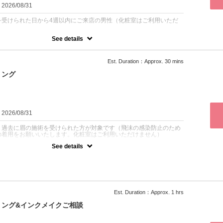
：2026/08/31
を受けられた日から4週以内にご来店の男性（化粧室はご利用いただ
See details
以内に2回目の施術を受けてくださった男性のお客様は、美眉スタイリ
オフで施術可能です。ティント眉はプラス1100円で追加できますの
Est. Duration：Approx. 30 mins
グ時にお選びください。眉カラーは3300円（初回2200円）、眉毛
ーマは3300円（初回2200円）をご希望の方はオプションから追加
リング
：2026/08/31
、過去に眉の施術を受けられた方が対象です（飛沫の感染防止のため
の着用をお願いいたします。化粧室はご利用いただけません）
See details
、再来の方が対象です。新規の方は1時間枠のクーポンをご選択くだ
染防止のために不織布マスクの着用をお願いいたします。化粧室はご
せん）。
時より24時間を過ぎて変更やキャンセルをされますとキャンセル料金
で、ご注意ください。
Est. Duration：Approx. 1 hrs
ん、下がり眉や三角眉、薄眉、左右非対称眉など、何でもご相談くだ
リング&インクメイクご相談
ティント眉は1100円プラスで変更可能。生え癖の強い方は眉毛矯正
マ、眉毛を髪や瞳の色に合わせてお洒落な雰囲気に仕上げたい方は眉