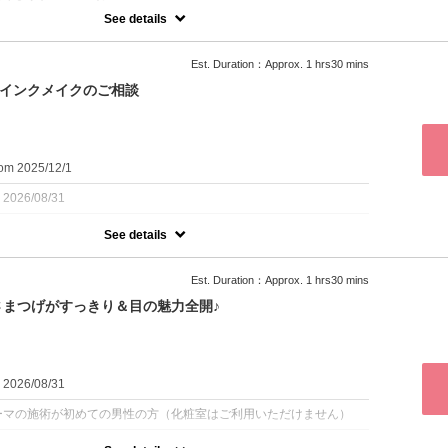
See details
で相談しながら眉メニューを決めたい方にお勧めです（限定メニュー
で不安がある方や失敗された経験のある方はこちらのクーポンをお選
Est. Duration：Approx. 1 hrs30 mins
毛矯正ストレートパーマ、眉カラー、眉毛エクステのうちのどれかひ
だけます。1時間30分以内でできる範囲の施術となります。眉毛矯
&インクメイクのご相談
マを選ばれた方は11000円となります。眉毛矯正ストレートパーマ
方を希望される方は、オプションで追加してくださいますようお願い
の場合、キャンセルやご変更はできませんのでご了承ください。眉毛
上ある状態の方が仕上がりがよくなります。¥9900〜
om 2025/12/1
：2026/08/31
See details
術をされたことのない男性の方でインクメイクにご興味のある方。再
0円となります。化粧室はご利用いただけません。
Est. Duration：Approx. 1 hrs30 mins
まつげがすっきり＆目の魅力全開♪
ご興味のある男性のためのクーポンです。通常の眉毛スタイリングの
＆施術の他に、インクメイクについてのご相談を承っております。ご
イクの施術が適応するかどうかは、事前に必ずHPでご確認をお願いい
イド体質やAGA治療中は施術適応外等の諸々の確認が必要です）。
：2026/08/31
ーマの施術が初めての男性の方（化粧室はご利用いただけません）