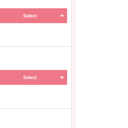
Select
Select