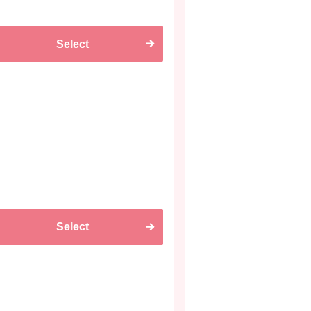
Select
Select