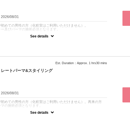
：2026/08/31
が初めての男性の方（化粧室はご利用いただけません）。
ラー及びパーマの施術必須となります。
See details
を明るくしたい」「髪や瞳の色に合わせて茶色にしたい」「野暮った
感じにしたい」「自己処理で脱色し過ぎたので暗くしたい」などのお
します。眉のカラーリングと共に、形を整え、無駄な眉毛をワックス
眉毛パーマと同時施術も可能ですので、カウンセリングでご相談くだ
にヘアカラーでトラブルがあった方はご遠慮ください。再来の方はカ
方の施術となります（16500円〜）。
Est. Duration：Approx. 1 hrs30 mins
トレートパーマ&スタイリング
：2026/08/31
が初めての男性の方（化粧室はご利用いただけません）。再来の方
ーマの施術必須となります。
See details
したいけど、眉メイクまではまだ手が届かない男性のためのメニュー
・左右非対称眉も毛並みが整うので、一気に洗練度がUPします。感動
ピーター続出。長持ちする形状記憶型デジタルパーマ使用。パーマ施