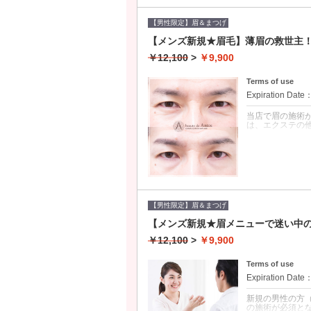
術後に、無駄な
で、カウンセリ
仕上がりがよく
【男性限定】眉＆まつげ
（17600円〜）
【メンズ新規★眉毛】薄眉の救世主！眉毛エ
￥12,100
>
￥9,900
Terms of use
Expiration Date
当店で眉の施術
は、エクステの
クーポンについて
眉毛エクステは
納得の持ちの良さ
をWAXで除去す
けられませんの
【男性限定】眉＆まつげ
【メンズ新規★眉メニューで迷い中
￥12,100
>
￥9,900
Terms of use
Expiration Date
新規の男性の方
の施術が必須となり