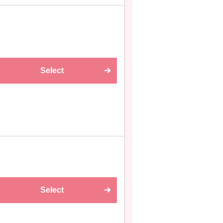
Select
Select