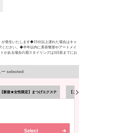
）が発生いたします◆15分以上遅れた場合はキャ
択ください。◆半年以内に美容整形やアートメイ
トがある場合の眉スタイリングは3日前までにお
 selected
【新規★女性限定】まつげエクステ
【ご新規様限定】ブライダルコース
Select