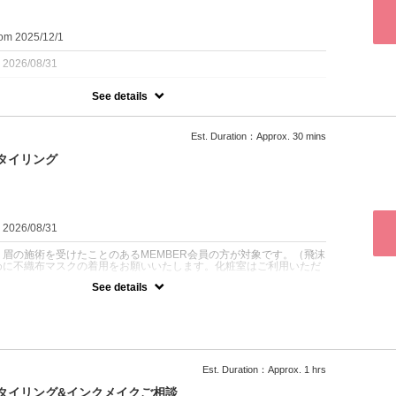
別のクーポン、もしくはオプションで追加してください。
om 2025/12/1
：2026/08/31
See details
術をされたことのある男性の方でインクメイクにご興味のある方。再
0円となります。化粧室はご利用いただけません。
Est. Duration：Approx. 30 mins
タイリング
ご興味のある再来の男性のためのクーポンです。通常の眉毛スタイリ
リング＆施術の他に、インクメイクについてのご相談を承っておりま
ンクメイクの施術が適応するかどうかは、事前に必ずHPでご確認をお
（ケロイド体質やAGA治療中は施術適応外等の諸々の確認が必要で
：2026/08/31
眉の施術を受けたことのあるMEMBER会員の方が対象です。（飛沫
めに不織布マスクの着用をお願いいたします。化粧室はご利用いただ
See details
年会費をお支払いいただいているMEMBER会員の方が対象です。非
クーポンでご予約ください。新規の方は1時間枠のクーポンをご選択
の感染防止のために不織布マスクの着用をお願いいたします。化粧室
けません）。
Est. Duration：Approx. 1 hrs
時より24時間を過ぎて変更やキャンセルをされますとキャンセル料金
で、ご注意ください。
スタイリング&インクメイクご相談