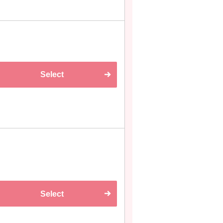
Select
Select