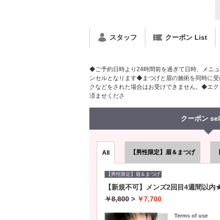
スタッフ
クーポン List
◆ご予約日時より24時間前を過ぎて日時、メニュ
ンセルとなります◆まつげと眉の施術を同時に受
クなどをされた場合はお受けできません。◆エク
済ませくださ
クーポン sel
【男性限定】眉＆まつげ
All
【男性限定】眉＆まつげ
【新規不可】メンズ2回目4週間以内★
￥8,800
>
￥7,700
Terms of use