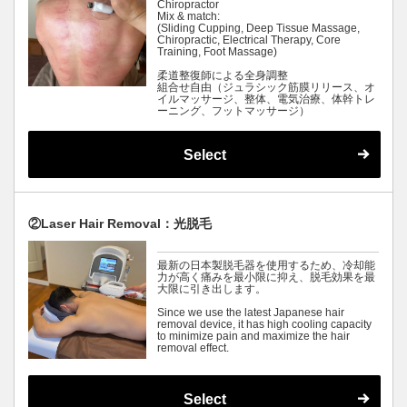
Chiropractor
Mix & match:
(Sliding Cupping, Deep Tissue Massage,
Chiropractic, Electrical Therapy, Core
Training, Foot Massage)
柔道整復師による全身調整
組合せ自由（ジュラシック筋膜リリース、オ
イルマッサージ、整体、電気治療、体幹トレ
ーニング、フットマッサージ）
Select
②Laser Hair Removal：光脱毛
最新の日本製脱毛器を使用するため、冷却能
力が高く痛みを最小限に抑え、脱毛効果を最
大限に引き出します。
Since we use the latest Japanese hair
removal device, it has high cooling capacity
to minimize pain and maximize the hair
removal effect.
Select