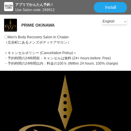
アプリでかんたん予約！
Install
Use Salon code: 269912
PRIME OKINAWA
〇Men's Body Recovery Salon in Chatan
（北谷町にあるメンズボディケアサロン）
＜キャンセルポリシー (Cancellation Policy)＞
・予約時間の24時間前：キャンセルは無料 (24+ hours before: Free)
・予約時間の24時間以内：料金の100％ (Within 24 hours: 100% charge)