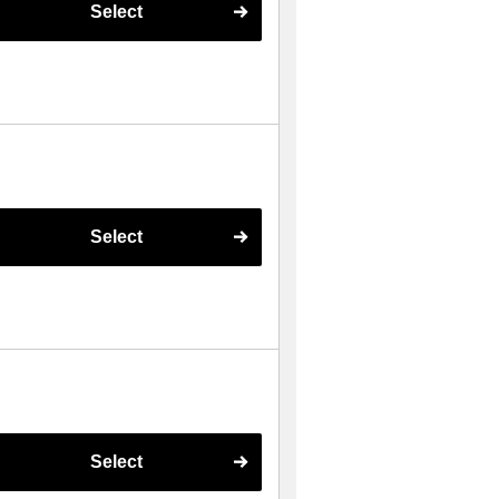
Select
Select
Select