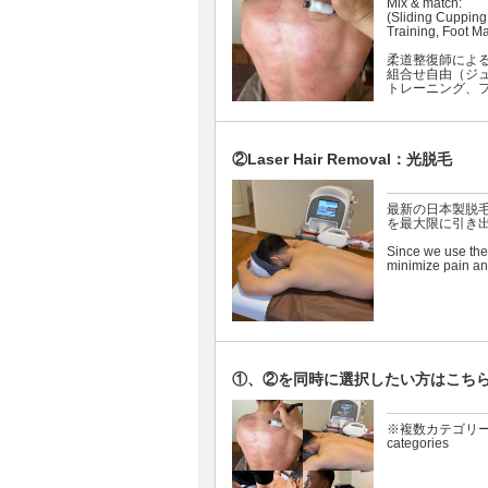
Mix & match:
(Sliding Cupping
Training, Foot M
柔道整復師によ
組合せ自由（ジ
トレーニング、
②Laser Hair Removal：光脱毛
最新の日本製脱
を最大限に引き
Since we use the 
minimize pain an
①、②を同時に選択したい方はこちら：Click her
※複数カテゴリーを選択し
categories