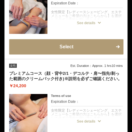
お試し剃り無し→挙式から5日〜7日空けてご
Expiration Date：
来店をおすすめしております。
女性限定【レディースシェービング、エステ
メニューをご希望の方はこちらから】を選択
して必ずご予約お願い致します。
See details
クーポンについて
【バックレスドレスなど露出した肌を指先ま
でトータルケア】
ドレスから見えるところすべてをしっかりシ
ェービングします。顔・襟足・背中1/2・デ
Select
コルテ・腕（肩～指先
幅広いドレスの形状に対応しているコースで
す。眉ケアは希望者のみ簡易対応
※挙式前の方は挙式のお日にちを備考欄にご
女性
Est. Duration：Approx. 1 hrs10 mins
記入ください。
お試し剃り有り→挙式から3日〜5日
プレミアムコース（顔・背中2/1・デコルテ・肩〜指先/剃っ
お試し剃り無し→挙式から5日〜7日空けての
た範囲のクリームパック付き)※説明を必ずご確認ください。
ご来店をおすすめしております。
￥24,200
Terms of use
Expiration Date：
女性限定【レディースシェービング、エステ
メニューをご希望の方はこちらから】を選択
して必ずご予約お願い致します。
See details
クーポンについて