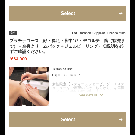
【最高峰の輝きを纏う花嫁プラン】
◆メニュー内容
顔や首、襟足、背中(1/2)、デコルテや肩～指
先までのドレスフルシェービング。剃った部
Select
位にホワイトクレイパックでケアし肌のコン
ディションを整えます。
眉ケアは希望者のみ簡易対応
女性
Est. Duration：Approx. 1 hrs20 mins
ホワイトクレイパックとは？
3つのビタミンACEが含まれているのでより
プラチナコース（顔・襟足・背中1/2・デコルテ・腕（指先ま
美白効果がUP
で）＋全身クリームパック＋ジェルピーリング）※説明を必
メラニン生成抑制・抗酸化・代謝促進・保湿
ずご確認ください。
効果。
シミそばかすを防ぐナイアシンアミド入り◎
￥33,000
◆こんなドレスの方にオススメ
・レースやサテンなど華やかな素材のドレス
Terms of use
・マーメイドラインドレス
Expiration Date：
・デコルテを強調するAラインドレス
◆注意事項
女性限定【レディースシェービング、エステ
・挙式前の方は挙式のお日にちを備考欄にご
メニューをご希望の方はこちらから】を選択
記入ください。
して必ずご予約お願い致します。
お試し剃り有り→挙式から3日〜5日空けて
See details
お試し剃り無し→挙式から5日〜7日空けてご
クーポンについて
来店をおすすめしております。
・クレンジングのご用意がありますので、メ
【シェービングと合わせて保湿ケアも追加し
イクをしたままご来店いただけます。
た納得のコース】
・施術後はお肌が敏感になり赤みやかぶれの
顔や首、襟足、背中、デコルテや肩～指先ま
原因になるのでメイクは3日間程、エステや
でのドレスフルシェービングに加え、ドレス
Select
脱毛などは1週間程お控えくさだい。
から見えるパーツのシェービングに剃った範
囲のクリームタイプのホワイトパック、ジェ
ルピーリングの組み込まれたプランです。眉
ケアは希望者のみ簡易対応