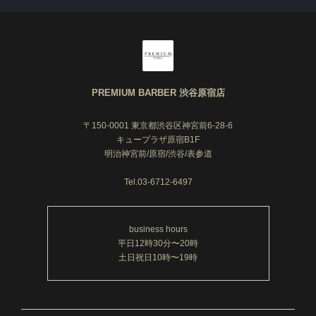
※挙式前の方は挙式のお日にちを備考欄にご
記入をお願いいたします。
お試し剃り有り→挙式から3日〜5日空けてご
来店をお願いいたします。
お試し剃り無し→挙式から5日〜7日空けてご
来店をお願いいたします。
PREMIUM BARBER 渋谷原宿店
〒150-0001 東京都渋谷区神宮前6-28-6
キュープラザ原宿B1F
明治神宮前/原宿/渋谷/表参道
Tel.03-6712-6497
business hours
平日12時30分〜20時
土日祝日10時〜19時