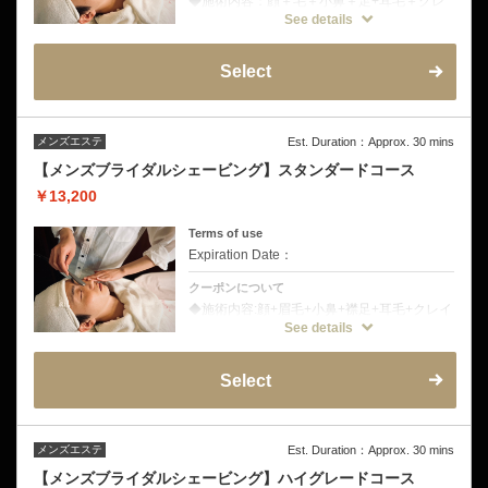
◆施術内容：顔＋毛＋小鼻＋足+耳毛＋クレ
イパック
See details
◆シェービングに加え、デザインまで行う人
気の身だしなみコースです。写真撮影や商
談、就職活動等の大切な予定の前にもおすす
Select
めです。
メンズエステ
Est. Duration：Approx. 30 mins
【メンズブライダルシェービング】スタンダードコース
￥13,200
Terms of use
Expiration Date：
クーポンについて
◆施術内容:顔+眉毛+小鼻+襟足+耳毛+クレイ
パック+EMS美顔器
See details
◆EMS美顔器によるフェイスケアが付いたコ
ースです。電気を使いフェイスラインを引き
締めすっきりとした印象へ導きます。
Select
メンズエステ
Est. Duration：Approx. 30 mins
【メンズブライダルシェービング】ハイグレードコース