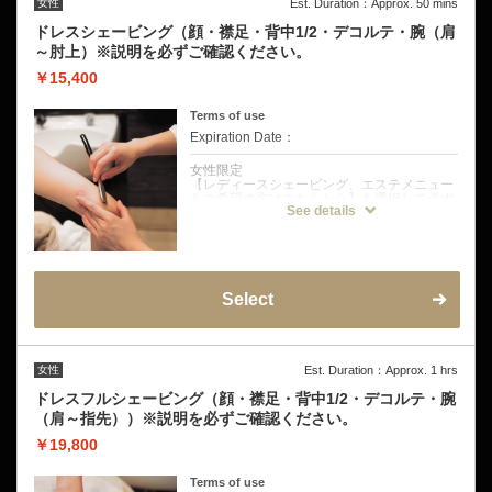
ップスの背中の見え方も自信が持てる仕上が
女性
Est. Duration：Approx. 50 mins
りに。
ドレスシェービング（顔・襟足・背中1/2・デコルテ・腕（肩
◆こんな方にオススメ
～肘上）※説明を必ずご確認ください。
・月に一度の日常ケアに
・パーティーやお呼ばれドレス
￥15,400
・キャミソールや背中の浅く開いたドレス
・浴衣、旅行前
Terms of use
◆注意事項
Expiration Date：
挙式前の方は挙式のお日にちを備考欄にご記
入ください。
女性限定
お試し剃り有り→挙式から3日〜5日空けて
【レディースシェービング、エステメニュー
お試し剃り無し→挙式から5日〜7日空けてご
をご希望の方はこちらから】を選択して必ず
来店をおすすめしております。
See details
ご予約お願い致します。
クーポンについて
【当店一番人気のおススメコース！】
◆メニュー内容
顔や首、襟足、背中、デコルテや肩～肘上ま
Select
でドレスから見えるパーツのシェービングが
組み込まれたコースです。眉ケアは希望者の
み簡易対応
◆こんな方にオススメ
女性
Est. Duration：Approx. 1 hrs
・パーティーお呼ばれドレス
・キャミソールや背中の浅く開いたドレス
ドレスフルシェービング（顔・襟足・背中1/2・デコルテ・腕
・和装ブライダルにも！
（肩～指先））※説明を必ずご確認ください。
◆注意事項
￥19,800
挙式前の方は挙式のお日にちを備考欄にご記
入ください。
お試し剃り有り→挙式から3日〜5日空けて
Terms of use