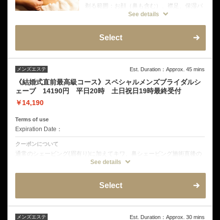
剃る範囲：お顔（鼻も含む）、襟足、保湿パ
ック付 (眉毛は別途3300円)
See details
通常のシェービングに加えさらにキワ、鼻ま
でのシェービングとシェービング直後の乾燥
しやすい肌に保湿力の高い塗るタイプのフェ
Select
イスパックがついてきます。
メンズエステ
Est. Duration：Approx. 45 mins
《結婚式直前最高級コース》スペシャルメンズブライダルシ
ェーブ 14190円 平日20時 土日祝日19時最終受付
￥14,190
Terms of use
Expiration Date：
クーポンについて
通常のシェービング(眉有り)に加えてキワ、鼻シェービング施術直後の
乾燥しやすい肌に保湿力の高い塗るタイプのフェイスパック+お顔のリ
See details
フトアップ美顔器+エイジングケアBBクリームプレゼント
Select
メンズエステ
Est. Duration：Approx. 30 mins