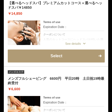
【選べるヘッドスパ】プレミアムカットコース＋選べるヘッ
ドスパ￥14850
￥14,850
Terms of use
Expiration Date：
クーポンについて
人気のカットコースにヘッドスパが付いた満
足度の高いクーポン。頭皮環境を整えなが
See details
ら、心地よいマッサージでリフレッシュ。髪
も頭皮もスッキリ整い、リラックスした時間
をお過ごしいただけます。初めてヘッドスパ
Select
を受ける方にもおすすめです。
メンズエステ
メンズフルシェービング 6600円 平日20時 土日祝19時最
終受付
￥6,600
Terms of use
Expiration Date：
クーポンについて