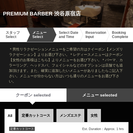
PREMIUM BARBER 渋谷原宿店
スタッフ
メニュー
Select Date
Reservation
Booking
Select
Select
and Time
Input
Complete
＊男性リラクゼーションメニューをご希望の方はクイーポン【メンズリ
ラクゼーション】よりお選び下さい。＊レディースメニューはクーポン
【女性のお客様はこちら】よりメニューをお選び下さい。＊パーマ、カ
ラーリング、ヘッドスパ、フェイシャルなどのオプションは店舗でも追
加頂けます。また、確実に追加したいメニューがありましたらご記入下
さい。メニューが分からない方はいつも通りのメニューをお選び下さ
い。
クーポン selected
メニュー selected
定番カットコース
メンズエステ
女性
All
定番カットコース
Est. Duration：Approx. 1 hrs