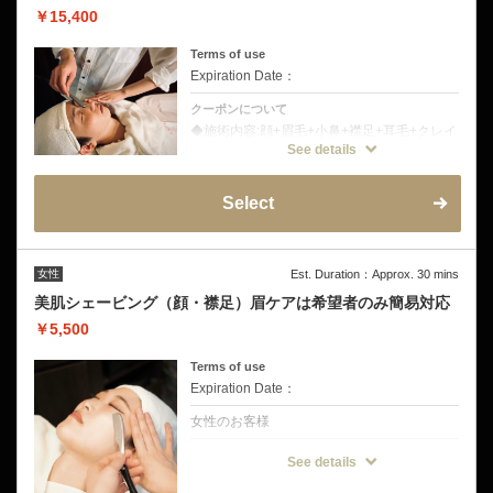
￥15,400
Terms of use
Expiration Date：
クーポンについて
◆施術内容:顔+眉毛+小鼻+襟足+耳毛+クレイ
パック+EMS美顔器+超音波ピーリング◆超音
See details
波ピーリング使い毛穴汚れや古い角質を取り
除き潤いのある肌へ。EMS美顔器でフェイス
ラインを引き締めます。
Select
女性
Est. Duration：Approx. 30 mins
美肌シェービング（顔・襟足）眉ケアは希望者のみ簡易対応
￥5,500
Terms of use
Expiration Date：
女性のお客様
クーポンについて
See details
【毎日の私に、ワントーンアップの輝きを】
◆メニュー内容