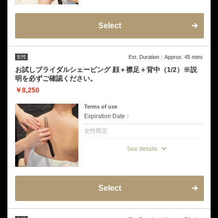
お顔全体のうぶ毛を整え、うなじ・襟足まで
きれいに仕上げるシェービングコース。
「顔色が明るくなった」「メイクがきれいに
仕上がる」とリピーターの多い人気メニュー
Select
です。
◆こんな方にオススメ
・顔色をパッと明るく見せたい方
・メイクの仕上がりを格上げしたい方
女性
Est. Duration：Approx. 45 mins
・後ろ姿まで清潔感を出したい方
◆注意事項
お試しブライダルシェービング 顔＋襟足＋背中（1/2）※説
挙式前の方は挙式のお日にちを備考欄にご記
明を必ずご確認ください。
入ください。
お試し剃り有り→挙式から3日〜5日空けて
￥8,250
お試し剃り無し→挙式から5日〜7日空けてご
来店をおすすめしております。
Terms of use
Expiration Date：
女性限定
クーポンについて
See details
【本番前のシェービング体験に最適なコー
ス】
◆メニュー内容
顔・襟足・背中1/2を丁寧にお手入れする贅
沢シェービングコースです。
顔のうぶ毛を整えることで肌のトーンを明る
Select
くします。眉ケアは希望者のみ簡易対応
襟足はきれいに整えてまとめ髪やアップスタ
イルをより美しく演出します。
さらに背中まで施術することで、ドレスやト