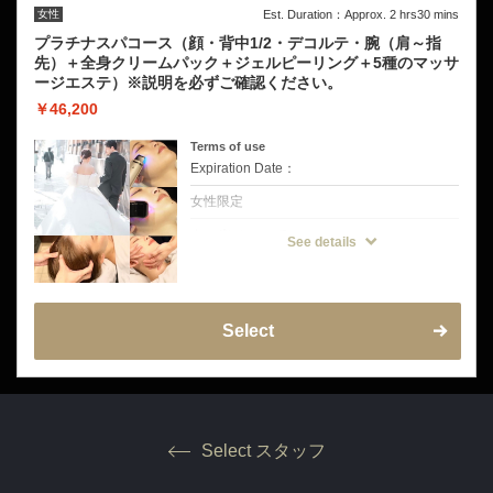
ホワイトパック、ジェルピーリングはシェー
女性
Est. Duration：Approx. 2 hrs30 mins
ビング後のお肌のためにシェービング専門ヒ
ロ銀座で作ったオリジナル商品です。
プラチナスパコース（顔・背中1/2・デコルテ・腕（肩～指
先）＋全身クリームパック＋ジェルピーリング＋5種のマッサ
♦こんなドレスの方にオススメ
ージエステ）※説明を必ずご確認ください。
・レースやサテンなど光沢のあるドレス
・背中の大きく開いたマーメイドラインドレ
￥46,200
ス
・オフショルダーデザインのドレス
Terms of use
※挙式前の方は挙式のお日にちを備考欄にご
Expiration Date：
記入をお願いいたします。
お試し剃り有り→挙式から3日〜5日空けてご
来店をお願いいたします。
女性限定
お試し剃り無し→挙式から5日〜7日空けてご
来店をお願いいたします。
クーポンについて
See details
【シェービングだけではなくトータルエステ
も加えた当サロン最上位コース】
部位：[顔+デコルテ+襟足+背中(1/3迄）+肩〜
指先まで」+全身ピーリング+全身パック(お
顔/背中/デコルテ/両腕肩〜手首)+フェイシャ
ルマッサージ＋ネックリンパ+超音波エステ
Select
＋デコルテマッサージ＋ドライヘッドマッサ
ージ
ドレスから見えるすべてを、究極に磨き上げ
る。特別な一日のために。
ワンランク上の美肌ケアを叶える、最上級の
ブライダルシェービング。
シェービング、パック、ピーリング、5種の
マッサージエステのすべてを贅沢に詰め込ん
Select スタッフ
だ極上トータルケアコース。眉ケアは希望者
のみ簡易対応
輝きあふれる素肌で人生最高の一日へ。