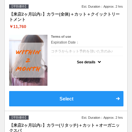
【早割優待】
Est. Duration：Approx. 2 hrs
【来店2ヶ月以内♪】カラー(全体)＋カット＋クイックトリー
トメント
￥11,760
Terms of use
Expiration Date：
コチラからネット予約を頂いた方のみ♪
クーポンについて
See details
●前回の来店日から２ヶ月以内のお客様専用
クーポンです●シャンプーブロー込※ロング
料金→S+550 M+1100 L+1650 LL+2200
Select
【早割優待】
Est. Duration：Approx. 2 hrs
【来店2ヶ月以内♪】カラー(リタッチ)＋カット＋オーガニッ
クスパ