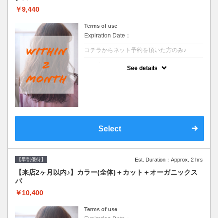
￥9,440
Terms of use
Expiration Date：
コチラからネット予約を頂いた方のみ♪
クーポンについて
See details
●前回の来店日から２ヶ月以内のお客様専用
クーポンです●シャンプーブロー込
Select
【早割優待】
Est. Duration：Approx. 2 hrs
【来店2ヶ月以内♪】カラー(全体)＋カット＋オーガニックス
パ
￥10,400
Terms of use