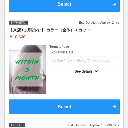
Select
【早割優待】
Est. Duration：Approx. 2 hrs
【来店3ヵ月以内♪】 カラー（全体）＋カット
￥10,620
Terms of use
Expiration Date：
コチラからネット予約を頂いた方のみ♪
クーポンについて
See details
●前回の来店日から３ヶ月以内のお客様専用
クーポンです●シャンプーブロー込※ロング
料金→S+550 M+1100 L+1650 LL+2200
Select
【カット】
Est. Duration：Approx. 1 hrs30 mins