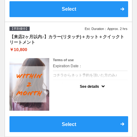
Select
【早割優待】
Est. Duration：Approx. 2 hrs
【来店2ヶ月以内♪】カラー(リタッチ)＋カット＋クイックト
リートメント
￥10,800
Terms of use
Expiration Date：
コチラからネット予約を頂いた方のみ♪
クーポンについて
See details
●前回の来店日から２ヶ月以内のお客様専用
クーポンです●シャンプーブロー込
Select