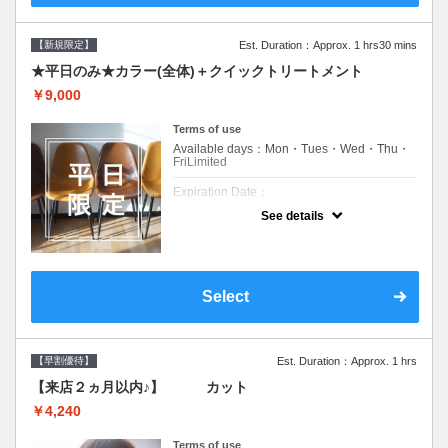
【新規限定】
Est. Duration：Approx. 1 hrs30 mins
★平日のみ★カラー(全体)＋クイックトリートメント
￥9,000
Terms of use
Available days：Mon・Tues・Wed・Thu・
FriLimited
Expiration Date：
See details
新規限定の平日のみのクーポンです★
クーポンについて
平日クーポン●シャンプーブロー込●ロング料
金あり●お客様に似合うトレンドカラーをご
Select
提案させて頂きます●選べるシャンプー付き●
次回以降は早期割引で10～20%off
【早割優待】
Est. Duration：Approx. 1 hrs
【来店２ヵ月以内♪】 カット
￥4,240
Terms of use