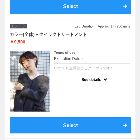
Select
【カラー】
Est. Duration：Approx. 1 hrs30 mins
カラー(全体)＋クイックトリートメント
￥9,500
Terms of use
Expiration Date：
いつでも全員使えるクーポンです♪
クーポンについて
See details
●ロング料金あり●シャンプーブロー込●濃密
なＣＭＣクリームがダメージ部に浸透し補修
するＴＲ
Select