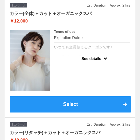
【カラー】
Est. Duration：Approx. 2 hrs
カラー(全体)＋カット＋オーガニックスパ
￥12,000
Terms of use
Expiration Date：
いつでも全員使えるクーポンです♪
クーポンについて
See details
●ロング料金あり●シャンプーブロー込●オー
ガニッククリームで頭皮環境を整えリフレッ
シュ♪通常のシャンプー台で行う気軽なスパ
です●＋1100でアロマリラックススパに変更
できます♪
Select
【カラー】
Est. Duration：Approx. 2 hrs
カラー(リタッチ)＋カット＋オーガニックスパ
￥10,800