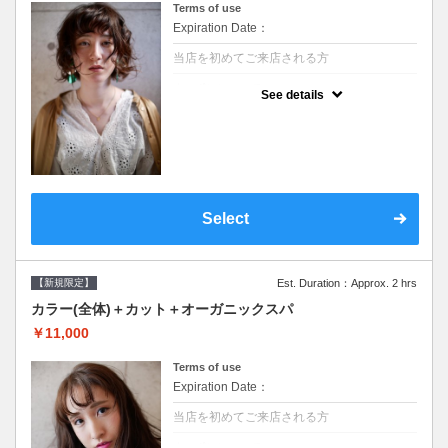
Terms of use
Expiration Date：
当店を初めてご来店される方
クーポンについて
See details
●シャンプーブロー込/ロング料金あり●濃密
なＣＭＣクリームがダメージ部に浸透し補修
するＴＲ●次回以降は早期割引で10～20%off
Select
【新規限定】
Est. Duration：Approx. 2 hrs
カラー(全体)＋カット＋オーガニックスパ
￥11,000
Terms of use
Expiration Date：
当店を初めてご来店される方
クーポンについて