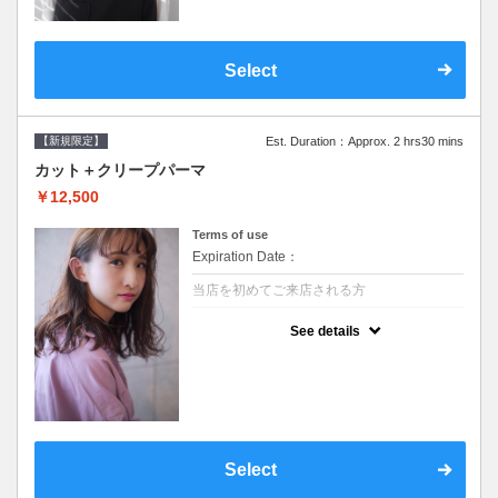
Select
【新規限定】
Est. Duration：Approx. 2 hrs30 mins
カット＋クリープパーマ
￥12,500
Terms of use
Expiration Date：
当店を初めてご来店される方
クーポンについて
See details
●シャンプーブロー込●湿熱を利用することで
通常のパーマよりダメージを軽減し、柔らか
い弾力のあるカールが実現●選べるシャンプ
ー★次回以降は早期割引で10～20%off★
Select