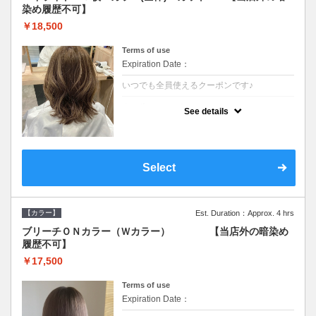
染め履歴不可】
￥18,500
Terms of use
Expiration Date：
いつでも全員使えるクーポンです♪
クーポンについて
See details
●少ない枚数で立体感と動きを演出♪カウンセ
リングもしっかり●根元のブリーチでも同じ
価格です●SB込/ロング料金あり●追いブリー
チは＋3300
Select
【カラー】
Est. Duration：Approx. 4 hrs
ブリーチＯＮカラー（Ｗカラー） 【当店外の暗染め
履歴不可】
￥17,500
Terms of use
Expiration Date：