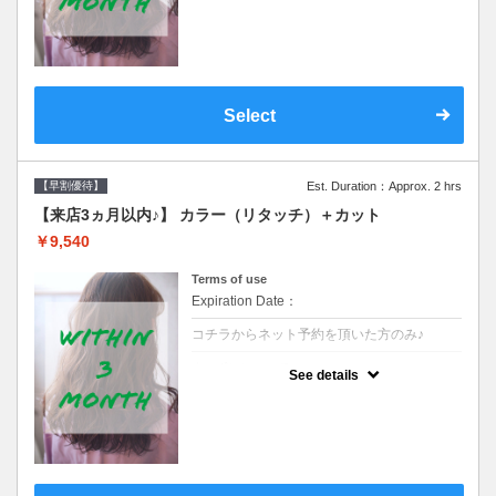
クーポンです●シャンプーブロー込
Select
【早割優待】
Est. Duration：Approx. 2 hrs
【来店3ヵ月以内♪】 カラー（リタッチ）＋カット
￥9,540
Terms of use
Expiration Date：
コチラからネット予約を頂いた方のみ♪
クーポンについて
See details
●前回の来店日から３ヶ月以内のお客様専用
クーポンです●シャンプーブロー込