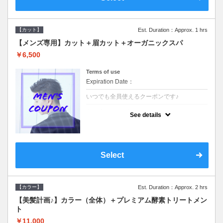
【カット】
Est. Duration：Approx. 1 hrs
【メンズ専用】カット＋眉カット＋オーガニックスパ
￥6,500
Terms of use
Expiration Date：
いつでも全員使えるクーポンです♪
クーポンについて
See details
●メンズ専用クーポン●シャンプースタイリン
グ込●オーガニッククリームで頭皮環境を整
えリフレッシュ♪通常のシャンプー台で行う
気軽なスパです☆
Select
【カラー】
Est. Duration：Approx. 2 hrs
【美髪計画♪】カラー（全体）＋プレミアム酵素トリートメン
ト
￥11,000