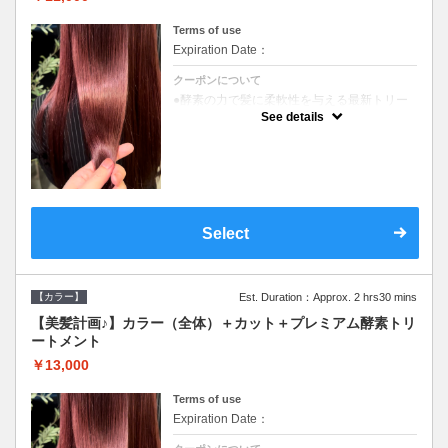
Terms of use
Expiration Date：
クーポンについて
●酵素の力で髪に柔軟性を与える最新トリー
トメント●ＳＢ込●長さ料金あり《こちらのク
See details
ーポンご利用のお客様のみ》オリジナル酵素
ミストが10%offでご購入いただけます☆
Select
【カラー】
Est. Duration：Approx. 2 hrs30 mins
【美髪計画♪】カラー（全体）＋カット＋プレミアム酵素トリ
ートメント
￥13,000
Terms of use
Expiration Date：