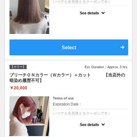
いつでも全員使えるクーポンです♪
クーポンについて
See details
●ブリーチと全体のカラーも含む２度の施術
となります●根元(リタッチ)のブリーチでも同
じ価格となります●シャンプーブロー込/ロン
グ料金あり●追いブリーチは＋3300●Ｗブリ
ーチは＋5500
Select
【カラー】
Est. Duration：Approx. 5 hrs
ブリーチＯＮカラー（Ｗカラー）＋カット 【当店外の
暗染め履歴不可】
￥20,000
Terms of use
Expiration Date：
いつでも全員使えるクーポンです♪
クーポンについて
See details
●ブリーチと全体のカラーも含む２度の施術
となります●根元(リタッチ)のブリーチでも同
じ価格となります●シャンプーブロー込/ロン