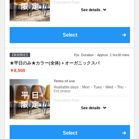
Expiration Date：
See details
新規限定の平日のみのクーポンです★
クーポンについて
平日クーポン●シャンプーブロー込●ロング料
金あり●お客様に似合うトレンドカラーをご
Select
提案させて頂きます●選べるシャンプー付き●
次回以降は早期割引で10～20%off
【新規限定】
Est. Duration：Approx. 1 hrs30 mins
★平日のみ★カラー(全体)＋オーガニックスパ
￥8,500
Terms of use
Available days：Mon・Tues・Wed・Thu・
FriLimited
Expiration Date：
See details
新規限定の平日のみのクーポンです★
クーポンについて
平日クーポン●シャンプーブロー込●ロング料
金あり●お客様に似合うトレンドカラーをご
Select
提案させて頂きます●選べるシャンプー付き●
次回以降は早期割引で10～20%off