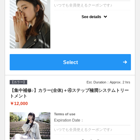
いつでも全員使えるクーポンです♪
クーポンについて
See details
●シャンプーブロー込●根元(3cmまで)のカラ
ーをご希望の方※グレーカラー(白髪染め)も
ＯＫ●濃密なＣＭＣクリームがダメージ部に
浸透し補修するＴＲ
Select
【カラー】
Est. Duration：Approx. 2 hrs
【集中補修♪】カラー(全体)＋④ステップ極潤システムトリー
トメント
￥12,000
Terms of use
Expiration Date：
いつでも全員使えるクーポンです♪
クーポンについて