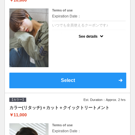
Terms of use
Expiration Date：
いつでも全員使えるクーポンです♪
クーポンについて
See details
●シャンプーブロー込●根元(3cmまで)のカラ
ーをご希望の方※グレーカラー(白髪染め)も
ＯＫ●オーガニッククリームで頭皮環境を整
えリフレッシュ●＋1100でアロマリラックス
スパに変更できます♪
Select
【カラー】
Est. Duration：Approx. 2 hrs
カラー(リタッチ)＋カット＋クイックトリートメント
￥11,000
Terms of use
Expiration Date：