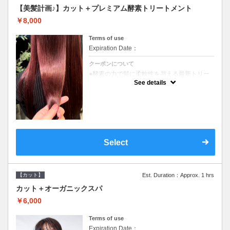
【美髪計画♪】カット＋プレミアム酵素トリートメント
￥8,000
Terms of use
Expiration Date：
クーポンについて
●酵素の力で髪に柔軟性を与える最新トリー
トメント●ＳＢ込●長さ料金あり《こちらのク
See details
ーポンご利用のお客様のみ》オリジナル酵素
ミストが10%offでご購入いただけます☆
Select
【カット】
Est. Duration：Approx. 1 hrs
カット＋オーガニックスパ
￥6,000
Terms of use
Expiration Date：