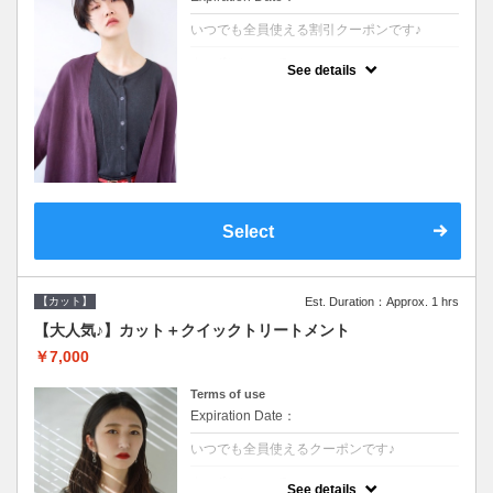
いつでも全員使える割引クーポンです♪
クーポンについて
See details
●シャンプーブロー込●オーガニッククリーム
で頭皮環境を整えリフレッシュ♪通常のシャ
ンプー台で行う気軽なスパです●＋1100でア
ロマリラックススパに変更できます♪
Select
【カット】
Est. Duration：Approx. 1 hrs
【大人気♪】カット＋クイックトリートメント
￥7,000
Terms of use
Expiration Date：
いつでも全員使えるクーポンです♪
クーポンについて
See details