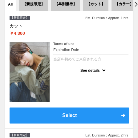
【新規限定】
【早割優待】
【カット】
【カラー】
All
【新規限定】
Est. Duration：Approx. 1 hrs
カット
￥4,300
Terms of use
Expiration Date：
当店を初めてご来店される方
クーポンについて
See details
●シャンプーブロー込●似合うスタイルをご提
案させて頂きます●次回以降は早期割引で10
～20%off
Select
【新規限定】
Est. Duration：Approx. 2 hrs