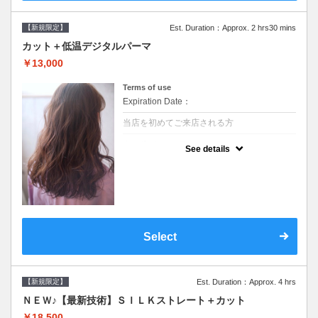
【新規限定】
Est. Duration：Approx. 2 hrs30 mins
カット＋低温デジタルパーマ
￥13,000
Terms of use
Expiration Date：
当店を初めてご来店される方
クーポンについて
See details
●シャンプーブロー込●低温なので髪の負担も
少なく、乾かすだけでも理想のスタイルに●
選べるシャンプー●次回以降は早期割引で10
～20%off
Select
【新規限定】
Est. Duration：Approx. 4 hrs
ＮＥＷ♪【最新技術】ＳＩＬＫストレート＋カット
￥18,500