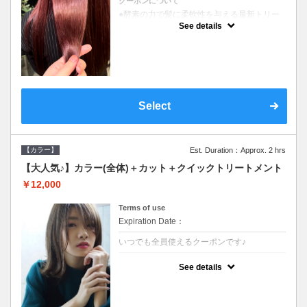
クーポンについて
●酵素の力で髪に柔軟性を与える最新トリー
トメント●ＳＢ込●長さ料金あり《こちらのク
See details
ーポンご利用のお客様のみ》オリジナル酵素
ミストが10%offでご購入いただけます☆
Select
【カラー】
Est. Duration：Approx. 2 hrs
【大人気♪】カラー(全体)＋カット＋クイックトリートメント
￥12,000
Terms of use
Expiration Date：
いつでも全員使えるクーポンです♪
クーポンについて
See details
●ロング料金あり●シャンプーブロー込●濃密
なＣＭＣクリームがダメージ部に浸透し補修
するＴＲ