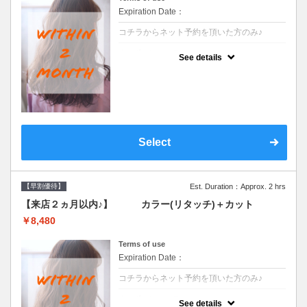
Expiration Date：
コチラからネット予約を頂いた方のみ♪
クーポンについて
See details
●前回の来店日から２ヶ月以内のお客様専用
クーポンです●シャンプーブロー込
Select
【早割優待】
Est. Duration：Approx. 2 hrs
【来店２ヵ月以内♪】 カラー(リタッチ)＋カット
￥8,480
Terms of use
Expiration Date：
コチラからネット予約を頂いた方のみ♪
クーポンについて
See details