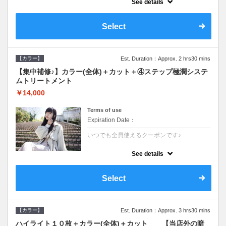
See details
●ロング料金あり●シャンプーブロー込
●TOKIO等の髪の内部から修復し美髪へと導
く最新4stepトリートメント☆内側からしっ
Select
かり修復したい方に♪
【カラー】
Est. Duration：Approx. 2 hrs30 mins
【集中補修♪】カラー(全体)＋カット＋④ステップ極潤システ
ムトリートメント
￥14,000
Terms of use
Expiration Date：
いつでも全員使えるクーポンです♪
クーポンについて
See details
●ロング料金あり●シャンプーブロー込
●TOKIO等の髪の内部から修復し美髪へと導
く最新4stepトリートメント☆内側からしっ
Select
かり修復したい方に♪
【カラー】
Est. Duration：Approx. 3 hrs30 mins
ハイライト１０枚＋カラー(全体)＋カット 【当店外の暗