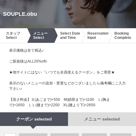
SOUPLE.obu
スタッフ
メニュー
Select Date
Reservation
Booking
Select
Select
and Time
Input
Complete
表示価格は全て税込♪
ご新規様はALL20%off♪
★他サイトにはない「いつでも全員使えるクーポン」をご用意★
表示のないメニューの追加・変更などがございましたら備考欄にご入力
下さい♪
【長さ料金】Ｓ(あごまで)+550 М(鎖骨まで)+1100 Ｌ(胸ま
で)+1650 ＬＬ(腰まで)+2200 XL(腰より下)+2650
クーポン selected
メニュー selected