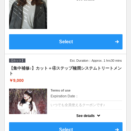
●シャンプーブロー込●濃密なＣＭＣクリーム
がダメージ部に浸透し補修するＴＲ
Select
【カット】
Est. Duration：Approx. 1 hrs30 mins
【集中補修♪】カット＋④ステップ極潤システムトリートメン
ト
￥9,000
Terms of use
Expiration Date：
いつでも全員使えるクーポンです♪
クーポンについて
See details
●シャンプーブロー込●TOKIO等の髪の内部か
ら修復し美髪へと導く最新4stepトリートメ
ント☆内側からしっかり修復したい方に♪
Select