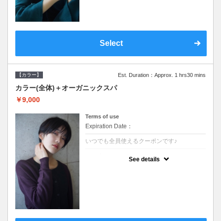
Select
【カラー】
Est. Duration：Approx. 1 hrs30 mins
カラー(全体)＋オーガニックスパ
￥9,000
Terms of use
Expiration Date：
いつでも全員使えるクーポンです♪
クーポンについて
See details
●ロング料金あり ●シャンプーブロー込●オ
ーガニッククリームで頭皮環境を整えリフレ
ッシュ♪通常のシャンプー台で行う気軽なス
パです●＋1100でアロマリラックススパに変
更できます♪