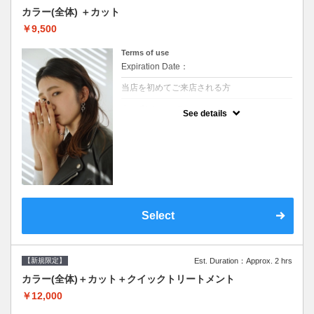
カラー(全体) ＋カット
￥9,500
Terms of use
Expiration Date：
当店を初めてご来店される方
クーポンについて
See details
●シャンプーブロー込●ロング料金あり●お客
様に似合うトレンドカラーをご提案させて頂
きます●選べるシャンプー●次回以降は早期割
引で10～20%off
Select
【新規限定】
Est. Duration：Approx. 2 hrs
カラー(全体)＋カット＋クイックトリートメント
￥12,000