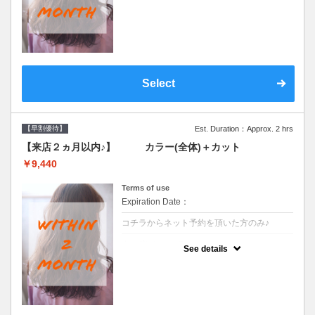
●前回の来店日から２ヶ月以内のお客様専用
クーポンです●シャンプーブロー込
Select
【早割優待】
Est. Duration：Approx. 2 hrs
【来店２ヵ月以内♪】 カラー(全体)＋カット
￥9,440
Terms of use
Expiration Date：
コチラからネット予約を頂いた方のみ♪
クーポンについて
See details
●前回の来店日から２ヶ月以内のお客様専用
クーポンです●シャンプーブロー込※ロング
料金→S+550 M+1100 L+1650 LL+2200