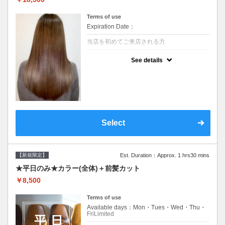
Terms of use
Expiration Date：
当店を初めてご来店される方
クーポンについて
See details
痛みの原因となるアルカリを使用しない、酸
性～弱酸性域でかける最高峰のストレート♪
痛ませたくない！ツンツンはイヤ！柔らかい
手触りにしたい！そんな方にオススメ☆※ロ
ング料金あり
Select
【新規限定】
Est. Duration：Approx. 1 hrs30 mins
★平日のみ★カラー(全体)＋前髪カット
￥8,500
Terms of use
Available days：Mon・Tues・Wed・Thu・
FriLimited