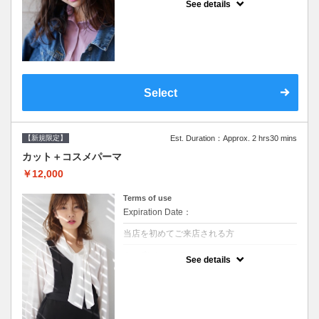
See details
●シャンプーブロー込/ロング料金あり●オー
ガニッククリームで頭皮環境を整えリフレッ
シュ♪通常のシャンプー台で行う気軽なスパ
です●＋1100でアロマリラックススパに変更
できます♪次回以降は早期割引で10～20%off
Select
【新規限定】
Est. Duration：Approx. 2 hrs30 mins
カット＋コスメパーマ
￥12,000
Terms of use
Expiration Date：
当店を初めてご来店される方
クーポンについて
See details
●シャンプーブロー込●最新の髪に優しい薬剤
を使用★外国人風のクセ毛パーマも●選べる
シャンプー★次回以降は早期割引で10～
20%off★