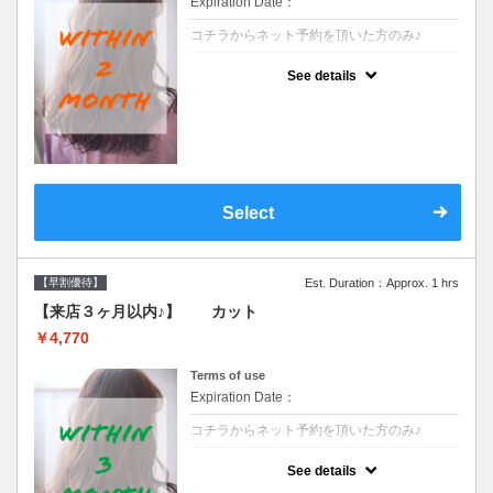
Expiration Date：
コチラからネット予約を頂いた方のみ♪
クーポンについて
See details
●前回の来店日から２ヶ月以内のお客様専用
クーポンです●シャンプーブロー込※ロング
料金→S+550 M+1100 L+1650 LL+2200
Select
【早割優待】
Est. Duration：Approx. 1 hrs
【来店３ヶ月以内♪】 カット
￥4,770
Terms of use
Expiration Date：
コチラからネット予約を頂いた方のみ♪
クーポンについて
See details
●前回の来店日から３ヶ月以内のお客様専用