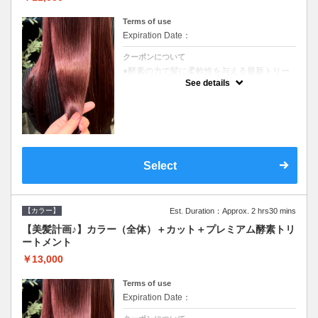
Terms of use
Expiration Date：
クーポンについて
●酵素の力で髪に柔軟性を与える最新トリー
トメント●ＳＢ込●長さ料金あり《こちらのク
See details
ーポンご利用のお客様のみ》オリジナル酵素
ミストが10%offでご購入いただけます☆
Select
【カラー】
Est. Duration：Approx. 2 hrs30 mins
【美髪計画♪】カラー（全体）＋カット＋プレミアム酵素トリ
ートメント
￥13,000
Terms of use
Expiration Date：