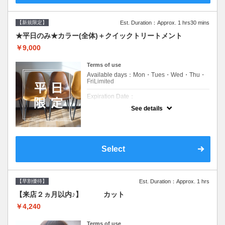
【新規限定】
Est. Duration：Approx. 1 hrs30 mins
★平日のみ★カラー(全体)＋クイックトリートメント
￥9,000
Terms of use
Available days：Mon・Tues・Wed・Thu・
FriLimited
Expiration Date：
See details
新規限定の平日のみのクーポンです★
クーポンについて
平日クーポン●シャンプーブロー込●ロング料
金あり●お客様に似合うトレンドカラーをご
Select
提案させて頂きます●選べるシャンプー付き●
次回以降は早期割引で10～20%off
【早割優待】
Est. Duration：Approx. 1 hrs
【来店２ヵ月以内♪】 カット
￥4,240
Terms of use