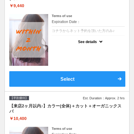
￥9,440
Terms of use
Expiration Date：
コチラからネット予約を頂いた方のみ♪
クーポンについて
See details
●前回の来店日から２ヶ月以内のお客様専用
クーポンです●シャンプーブロー込
Select
【早割優待】
Est. Duration：Approx. 2 hrs
【来店2ヶ月以内♪】カラー(全体)＋カット＋オーガニックス
パ
￥10,400
Terms of use