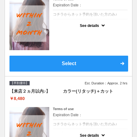
Expiration Date：
コチラからネット予約を頂いた方のみ♪
クーポンについて
See details
●前回の来店日から２ヶ月以内のお客様専用
クーポンです●シャンプーブロー込
Select
【早割優待】
Est. Duration：Approx. 2 hrs
【来店２ヵ月以内♪】 カラー(リタッチ)＋カット
￥8,480
Terms of use
Expiration Date：
コチラからネット予約を頂いた方のみ♪
クーポンについて
See details