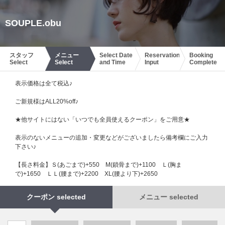
SOUPLE.obu
スタッフ
メニュー
Select Date
Reservation
Booking
Select
Select
and Time
Input
Complete
表示価格は全て税込♪
ご新規様はALL20%off♪
★他サイトにはない「いつでも全員使えるクーポン」をご用意★
表示のないメニューの追加・変更などがございましたら備考欄にご入力
下さい♪
【長さ料金】Ｓ(あごまで)+550 М(鎖骨まで)+1100 Ｌ(胸ま
で)+1650 ＬＬ(腰まで)+2200 XL(腰より下)+2650
クーポン selected
メニュー selected