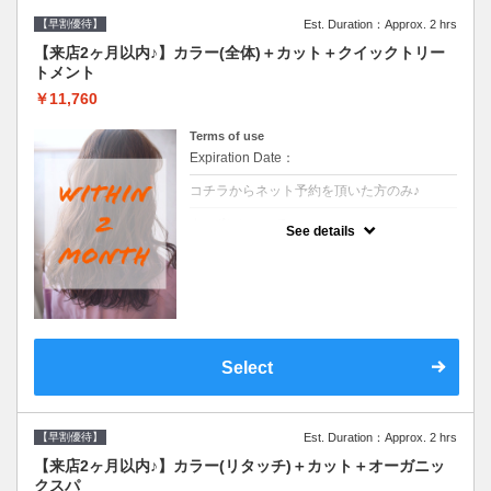
【早割優待】
Est. Duration：Approx. 2 hrs
【来店2ヶ月以内♪】カラー(全体)＋カット＋クイックトリー
トメント
￥11,760
Terms of use
Expiration Date：
コチラからネット予約を頂いた方のみ♪
クーポンについて
See details
●前回の来店日から２ヶ月以内のお客様専用
クーポンです●シャンプーブロー込※ロング
料金→S+550 M+1100 L+1650 LL+2200
Select
【早割優待】
Est. Duration：Approx. 2 hrs
【来店2ヶ月以内♪】カラー(リタッチ)＋カット＋オーガニッ
クスパ