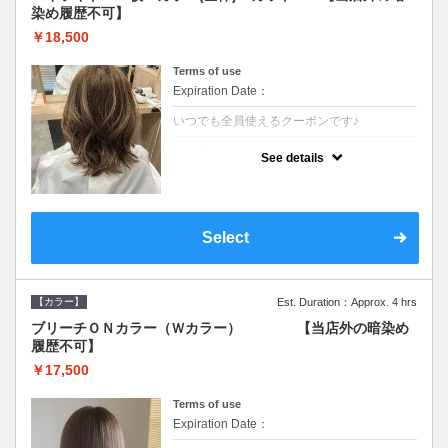
染め履歴不可】
￥18,500
Terms of use
Expiration Date：
いつでも全員使えるクーポンです♪
クーポンについて
See details
●少ない枚数で立体感と動きを演出♪カウンセ
リングもしっかり●根元のブリーチでも同じ
価格です●SB込/ロング料金あり●追いブリー
チは＋3300
Select
【カラー】
Est. Duration：Approx. 4 hrs
ブリーチＯＮカラー（Ｗカラー） 【当店外の暗染め
履歴不可】
￥17,500
Terms of use
Expiration Date：