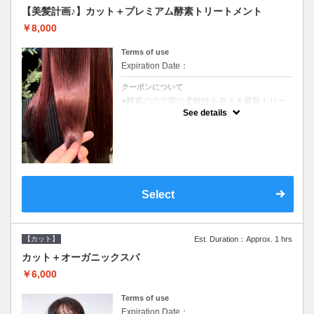
【美髪計画♪】カット＋プレミアム酵素トリートメント
￥8,000
Terms of use
Expiration Date：
クーポンについて
●酵素の力で髪に柔軟性を与える最新トリー
トメント●ＳＢ込●長さ料金あり《こちらのク
See details
ーポンご利用のお客様のみ》オリジナル酵素
ミストが10%offでご購入いただけます☆
Select
【カット】
Est. Duration：Approx. 1 hrs
カット＋オーガニックスパ
￥6,000
Terms of use
Expiration Date：