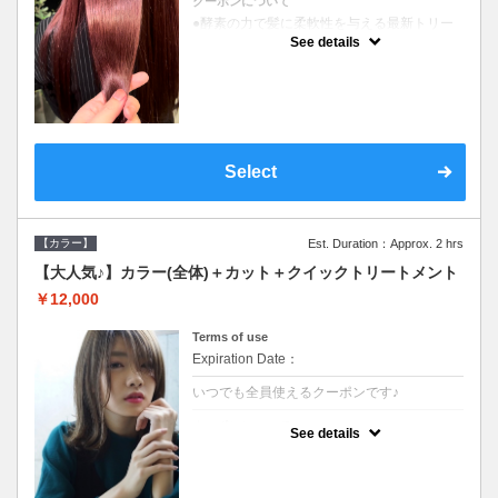
クーポンについて
●酵素の力で髪に柔軟性を与える最新トリー
トメント●ＳＢ込●長さ料金あり《こちらのク
See details
ーポンご利用のお客様のみ》オリジナル酵素
ミストが10%offでご購入いただけます☆
Select
【カラー】
Est. Duration：Approx. 2 hrs
【大人気♪】カラー(全体)＋カット＋クイックトリートメント
￥12,000
Terms of use
Expiration Date：
いつでも全員使えるクーポンです♪
クーポンについて
See details
●ロング料金あり●シャンプーブロー込●濃密
なＣＭＣクリームがダメージ部に浸透し補修
するＴＲ