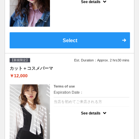
See details
●シャンプーブロー込/ロング料金あり●オー
ガニッククリームで頭皮環境を整えリフレッ
シュ♪通常のシャンプー台で行う気軽なスパ
です●＋1100でアロマリラックススパに変更
できます♪次回以降は早期割引で10～20%off
Select
【新規限定】
Est. Duration：Approx. 2 hrs30 mins
カット＋コスメパーマ
￥12,000
Terms of use
Expiration Date：
当店を初めてご来店される方
クーポンについて
See details
●シャンプーブロー込●最新の髪に優しい薬剤
を使用★外国人風のクセ毛パーマも●選べる
シャンプー★次回以降は早期割引で10～
20%off★