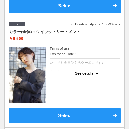
Select
【カラー】
Est. Duration：Approx. 1 hrs30 mins
カラー(全体)＋クイックトリートメント
￥9,500
Terms of use
Expiration Date：
いつでも全員使えるクーポンです♪
クーポンについて
See details
●ロング料金あり●シャンプーブロー込●濃密
なＣＭＣクリームがダメージ部に浸透し補修
するＴＲ
Select