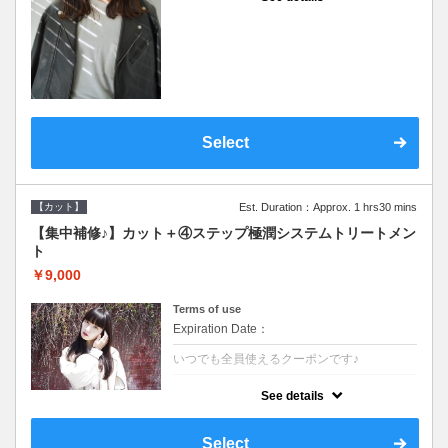
●シャンプーブロー込●濃密なＣＭＣクリーム
がダメージ部に浸透し補修するＴＲ
Select
【カット】
Est. Duration：Approx. 1 hrs30 mins
【集中補修♪】カット＋④ステップ極潤システムトリートメン
ト
￥9,000
Terms of use
Expiration Date：
いつでも全員使えるクーポンです♪
クーポンについて
See details
●シャンプーブロー込●TOKIO等の髪の内部か
ら修復し美髪へと導く最新4stepトリートメ
ント☆内側からしっかり修復したい方に♪
Select