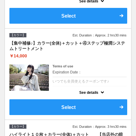
See details
●ロング料金あり●シャンプーブロー込
●TOKIO等の髪の内部から修復し美髪へと導
く最新4stepトリートメント☆内側からしっ
Select
かり修復したい方に♪
【カラー】
Est. Duration：Approx. 2 hrs30 mins
【集中補修♪】カラー(全体)＋カット＋④ステップ極潤システ
ムトリートメント
￥14,000
Terms of use
Expiration Date：
いつでも全員使えるクーポンです♪
クーポンについて
See details
●ロング料金あり●シャンプーブロー込
●TOKIO等の髪の内部から修復し美髪へと導
く最新4stepトリートメント☆内側からしっ
Select
かり修復したい方に♪
【カラー】
Est. Duration：Approx. 3 hrs30 mins
ハイライト１０枚＋カラー(全体)＋カット 【当店外の暗