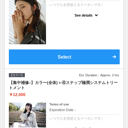
いつでも全員使えるクーポンです♪
クーポンについて
See details
●シャンプーブロー込●根元(3cmまで)のカラ
ーをご希望の方※グレーカラー(白髪染め)も
ＯＫ●濃密なＣＭＣクリームがダメージ部に
浸透し補修するＴＲ
Select
【カラー】
Est. Duration：Approx. 2 hrs
【集中補修♪】カラー(全体)＋④ステップ極潤システムトリー
トメント
￥12,000
Terms of use
Expiration Date：
いつでも全員使えるクーポンです♪
クーポンについて