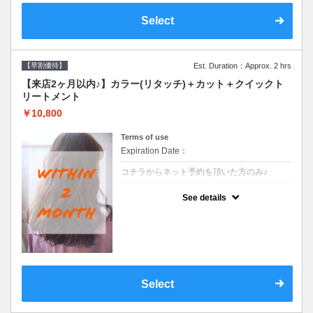
Select
【早割優待】
Est. Duration：Approx. 2 hrs
【来店2ヶ月以内♪】カラー(リタッチ)＋カット＋クイックト
リートメント
￥10,800
Terms of use
Expiration Date：
コチラからネット予約を頂いた方のみ♪
クーポンについて
See details
●前回の来店日から２ヶ月以内のお客様専用
クーポンです●シャンプーブロー込
Select