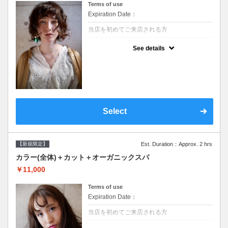
Terms of use
Expiration Date：
当店を初めてご来店される方
クーポンについて
See details
●シャンプーブロー込/ロング料金あり●濃密
なＣＭＣクリームがダメージ部に浸透し補修
するＴＲ●次回以降は早期割引で10～20%off
Select
【新規限定】
Est. Duration：Approx. 2 hrs
カラー(全体)＋カット＋オーガニックスパ
￥11,000
Terms of use
Expiration Date：
当店を初めてご来店される方
クーポンについて