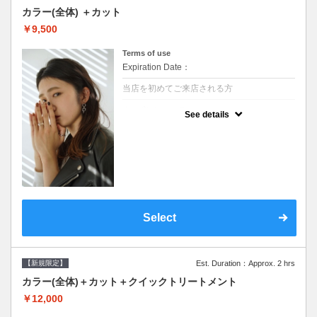
カラー(全体) ＋カット
￥9,500
Terms of use
Expiration Date：
当店を初めてご来店される方
クーポンについて
See details
●シャンプーブロー込●ロング料金あり●お客
様に似合うトレンドカラーをご提案させて頂
きます●選べるシャンプー●次回以降は早期割
引で10～20%off
Select
【新規限定】
Est. Duration：Approx. 2 hrs
カラー(全体)＋カット＋クイックトリートメント
￥12,000