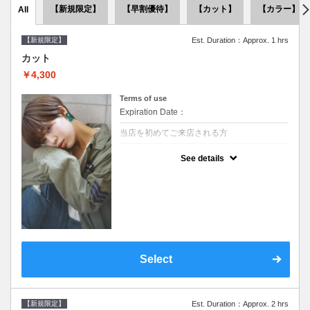
【新規限定】
【早割優待】
【カット】
【カラー】
All
【新規限定】
Est. Duration：Approx. 1 hrs
カット
￥4,300
Terms of use
Expiration Date：
当店を初めてご来店される方
クーポンについて
See details
●シャンプーブロー込●似合うスタイルをご提
案させて頂きます●次回以降は早期割引で10
～20%off
Select
【新規限定】
Est. Duration：Approx. 2 hrs