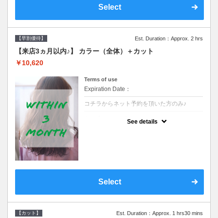
Select
【早割優待】
Est. Duration：Approx. 2 hrs
【来店3ヵ月以内♪】 カラー（全体）＋カット
￥10,620
Terms of use
Expiration Date：
コチラからネット予約を頂いた方のみ♪
クーポンについて
See details
●前回の来店日から３ヶ月以内のお客様専用
クーポンです●シャンプーブロー込※ロング
料金→S+550 M+1100 L+1650 LL+2200
Select
【カット】
Est. Duration：Approx. 1 hrs30 mins