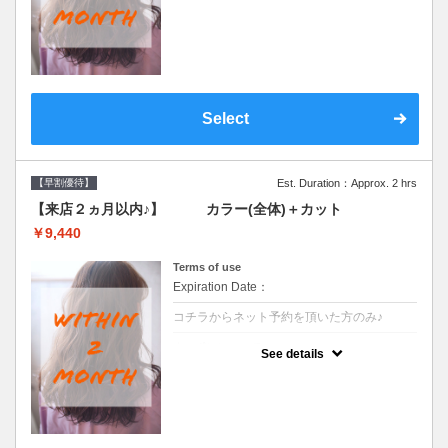
●前回の来店日から２ヶ月以内のお客様専用
クーポンです●シャンプーブロー込
Select
【早割優待】
Est. Duration：Approx. 2 hrs
【来店２ヵ月以内♪】 カラー(全体)＋カット
￥9,440
Terms of use
Expiration Date：
コチラからネット予約を頂いた方のみ♪
クーポンについて
See details
●前回の来店日から２ヶ月以内のお客様専用
クーポンです●シャンプーブロー込※ロング
料金→S+550 M+1100 L+1650 LL+2200