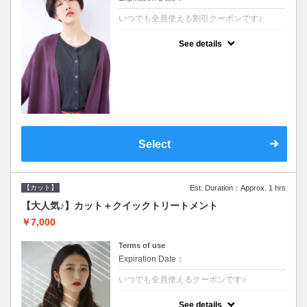
いつでも全員使える割引クーポンです♪
クーポンについて
See details
●シャンプーブロー込●オーガニッククリーム
で頭皮環境を整えリフレッシュ♪通常のシャ
ンプー台で行う気軽なスパです●＋1100でア
ロマリラックススパに変更できます♪
Select
【カット】
Est. Duration：Approx. 1 hrs
【大人気♪】カット＋クイックトリートメント
￥7,000
Terms of use
Expiration Date：
いつでも全員使えるクーポンです♪
クーポンについて
See details