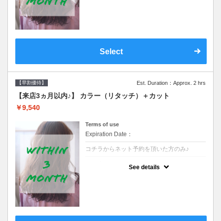
クーポンです●シャンプーブロー込
Select
【早割優待】
Est. Duration：Approx. 2 hrs
【来店3ヵ月以内♪】 カラー（リタッチ）＋カット
￥9,540
Terms of use
Expiration Date：
コチラからネット予約を頂いた方のみ♪
クーポンについて
See details
●前回の来店日から３ヶ月以内のお客様専用
クーポンです●シャンプーブロー込