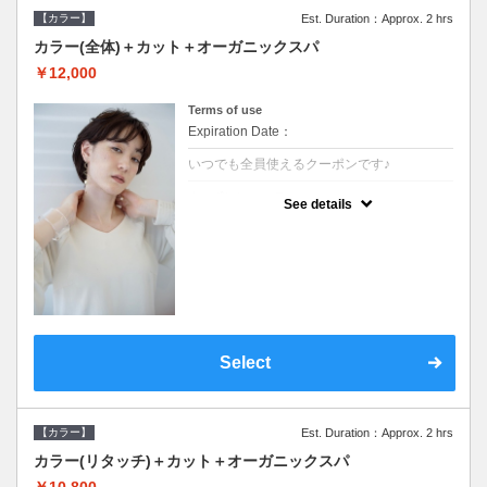
【カラー】
Est. Duration：Approx. 2 hrs
カラー(全体)＋カット＋オーガニックスパ
￥12,000
Terms of use
Expiration Date：
いつでも全員使えるクーポンです♪
クーポンについて
See details
●ロング料金あり●シャンプーブロー込●オー
ガニッククリームで頭皮環境を整えリフレッ
シュ♪通常のシャンプー台で行う気軽なスパ
です●＋1100でアロマリラックススパに変更
できます♪
Select
【カラー】
Est. Duration：Approx. 2 hrs
カラー(リタッチ)＋カット＋オーガニックスパ
￥10,800