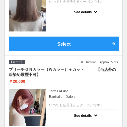
いつでも全員使えるクーポンです♪
クーポンについて
See details
●ブリーチと全体のカラーも含む２度の施術
となります●根元(リタッチ)のブリーチでも同
じ価格となります●シャンプーブロー込/ロン
グ料金あり●追いブリーチは＋3300●Ｗブリ
ーチは＋5500
Select
【カラー】
Est. Duration：Approx. 5 hrs
ブリーチＯＮカラー（Ｗカラー）＋カット 【当店外の
暗染め履歴不可】
￥20,000
Terms of use
Expiration Date：
いつでも全員使えるクーポンです♪
クーポンについて
See details
●ブリーチと全体のカラーも含む２度の施術
となります●根元(リタッチ)のブリーチでも同
じ価格となります●シャンプーブロー込/ロン