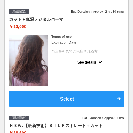
【新規限定】
Est. Duration：Approx. 2 hrs30 mins
カット＋低温デジタルパーマ
￥13,000
Terms of use
Expiration Date：
当店を初めてご来店される方
クーポンについて
See details
●シャンプーブロー込●低温なので髪の負担も
少なく、乾かすだけでも理想のスタイルに●
選べるシャンプー●次回以降は早期割引で10
～20%off
Select
【新規限定】
Est. Duration：Approx. 4 hrs
ＮＥＷ♪【最新技術】ＳＩＬＫストレート＋カット
￥18,500