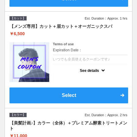
【カット】
Est. Duration：Approx. 1 hrs
【メンズ専用】カット＋眉カット＋オーガニックスパ
￥6,500
Terms of use
Expiration Date：
いつでも全員使えるクーポンです♪
クーポンについて
See details
●メンズ専用クーポン●シャンプースタイリン
グ込●オーガニッククリームで頭皮環境を整
えリフレッシュ♪通常のシャンプー台で行う
気軽なスパです☆
Select
【カラー】
Est. Duration：Approx. 2 hrs
【美髪計画♪】カラー（全体）＋プレミアム酵素トリートメン
ト
￥11,000