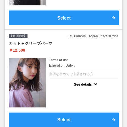
Select
【新規限定】
Est. Duration：Approx. 2 hrs30 mins
カット＋クリープパーマ
￥12,500
Terms of use
Expiration Date：
当店を初めてご来店される方
クーポンについて
See details
●シャンプーブロー込●湿熱を利用することで
通常のパーマよりダメージを軽減し、柔らか
い弾力のあるカールが実現●選べるシャンプ
ー★次回以降は早期割引で10～20%off★
Select