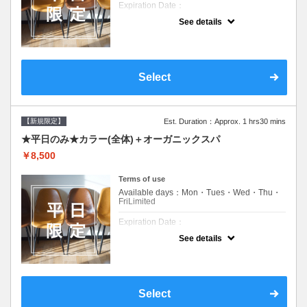
Expiration Date：
See details
新規限定の平日のみのクーポンです★
クーポンについて
平日クーポン●シャンプーブロー込●ロング料
金あり●お客様に似合うトレンドカラーをご
Select
提案させて頂きます●選べるシャンプー付き●
次回以降は早期割引で10～20%off
【新規限定】
Est. Duration：Approx. 1 hrs30 mins
★平日のみ★カラー(全体)＋オーガニックスパ
￥8,500
Terms of use
Available days：Mon・Tues・Wed・Thu・
FriLimited
Expiration Date：
See details
新規限定の平日のみのクーポンです★
クーポンについて
平日クーポン●シャンプーブロー込●ロング料
金あり●お客様に似合うトレンドカラーをご
Select
提案させて頂きます●選べるシャンプー付き●
次回以降は早期割引で10～20%off