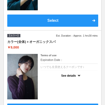
Select
【カラー】
Est. Duration：Approx. 1 hrs30 mins
カラー(全体)＋オーガニックスパ
￥9,000
Terms of use
Expiration Date：
いつでも全員使えるクーポンです♪
クーポンについて
See details
●ロング料金あり ●シャンプーブロー込●オ
ーガニッククリームで頭皮環境を整えリフレ
ッシュ♪通常のシャンプー台で行う気軽なス
パです●＋1100でアロマリラックススパに変
更できます♪