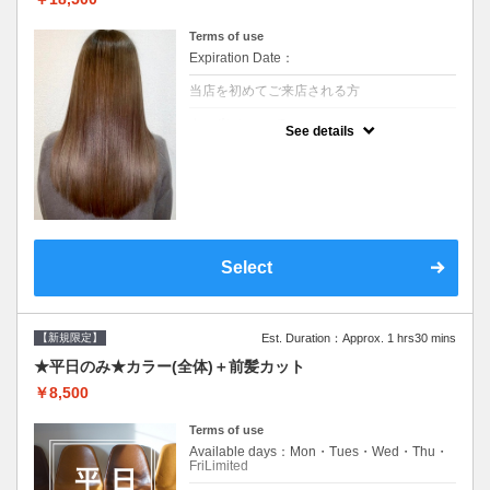
Terms of use
Expiration Date：
当店を初めてご来店される方
クーポンについて
See details
痛みの原因となるアルカリを使用しない、酸
性～弱酸性域でかける最高峰のストレート♪
痛ませたくない！ツンツンはイヤ！柔らかい
手触りにしたい！そんな方にオススメ☆※ロ
ング料金あり
Select
【新規限定】
Est. Duration：Approx. 1 hrs30 mins
★平日のみ★カラー(全体)＋前髪カット
￥8,500
Terms of use
Available days：Mon・Tues・Wed・Thu・
FriLimited