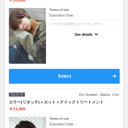
Terms of use
Expiration Date：
いつでも全員使えるクーポンです♪
クーポンについて
See details
●シャンプーブロー込●根元(3cmまで)のカラ
ーをご希望の方※グレーカラー(白髪染め)も
ＯＫ●オーガニッククリームで頭皮環境を整
えリフレッシュ●＋1100でアロマリラックス
スパに変更できます♪
Select
【カラー】
Est. Duration：Approx. 2 hrs
カラー(リタッチ)＋カット＋クイックトリートメント
￥11,000
Terms of use
Expiration Date：