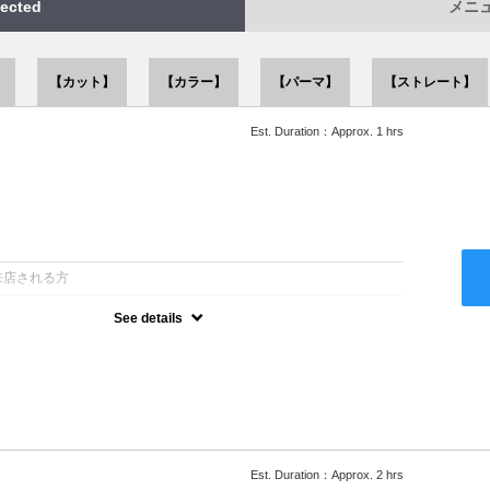
ected
メニュー
】
【カット】
【カラー】
【パーマ】
【ストレート】
Est. Duration：Approx. 1 hrs
：
来店される方
See details
ー込●似合うスタイルをご提案させて頂きます●次回以降は早期割引
Est. Duration：Approx. 2 hrs