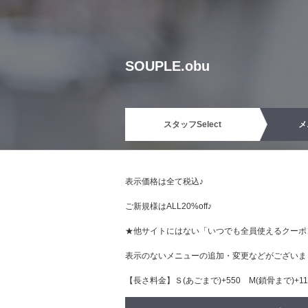
SOUPLE.obu
スタッフ
Select
メ
表示価格は全て税込♪
ご新規様はALL20%off♪
★他サイトにはない「いつでも全員使えるクーポ
表示のないメニューの追加・変更などがございま
【長さ料金】Ｓ(あごまで)+550 М(鎖骨まで)+110