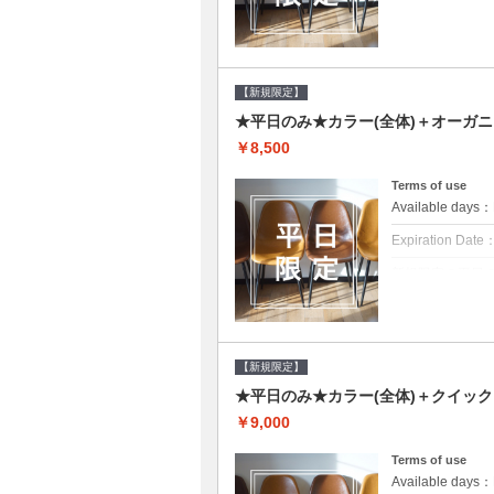
クーポンについて
平日クーポン●シ
をご提案させて頂
【新規限定】
★平日のみ★カラー(全体)＋オーガ
￥8,500
Terms of use
Available day
Expiration Date
新規限定の平日
クーポンについて
平日クーポン●シ
をご提案させて頂
【新規限定】
★平日のみ★カラー(全体)＋クイッ
￥9,000
Terms of use
Available day