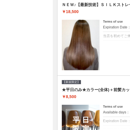
ＮＥＷ♪【最新技術】ＳＩＬＫストレ
￥18,500
Terms of use
Expiration Date
当店を初めてご
クーポンについて
痛みの原因とな
ト♪痛ませたく
☆※ロング料金
【新規限定】
★平日のみ★カラー(全体)＋前髪カッ
￥8,500
Terms of use
Available day
Expiration Date
新規限定の平日