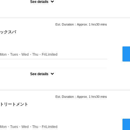
See details
ャンプーブロー込●ロング料金あり●お客様に似合うトレンドカラー
きます●選べるシャンプー付き●次回以降は早期割引で10～20%off
Est. Duration：Approx. 1 hrs30 mins
ニックスパ
s：Mon・Tues・Wed・Thu・FriLimited
：
のみのクーポンです★
See details
ャンプーブロー込●ロング料金あり●お客様に似合うトレンドカラー
きます●選べるシャンプー付き●次回以降は早期割引で10～20%off
Est. Duration：Approx. 1 hrs30 mins
クトリートメント
s：Mon・Tues・Wed・Thu・FriLimited