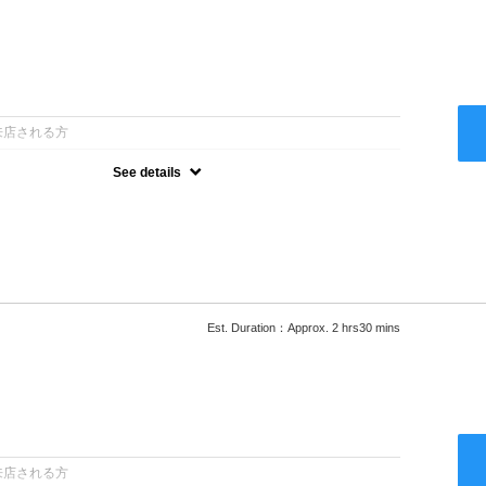
：
来店される方
See details
ー込●最新の髪に優しい薬剤を使用★外国人風のクセ毛パーマも●選
次回以降は早期割引で10～20%off★
Est. Duration：Approx. 2 hrs30 mins
：
来店される方