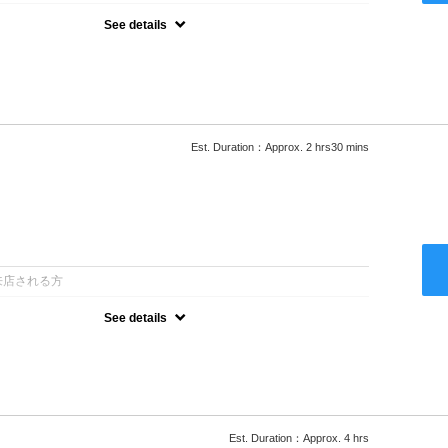
See details
ロー込●湿熱を利用することで通常のパーマよりダメージを軽減し、柔
カールが実現●選べるシャンプー★次回以降は早期割引で10～
Est. Duration：Approx. 2 hrs30 mins
：
来店される方
See details
ロー込●低温なので髪の負担も少なく、乾かすだけでも理想のスタイル
ー●次回以降は早期割引で10～20%off
Est. Duration：Approx. 4 hrs