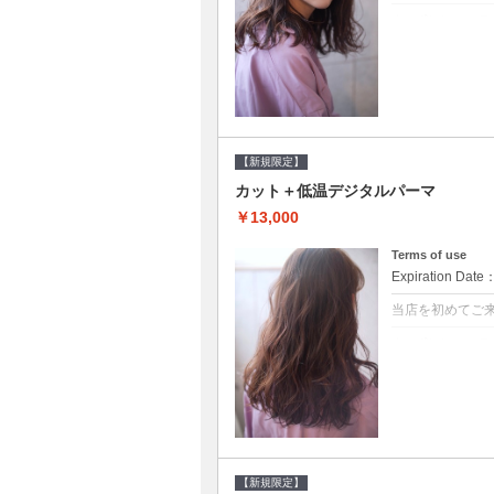
クーポンについて
●シャンプーブ
らかい弾力のある
20%off★
【新規限定】
カット＋低温デジタルパーマ
￥13,000
Terms of use
Expiration Date
当店を初めてご
クーポンについて
●シャンプーブ
に●選べるシャンプ
【新規限定】