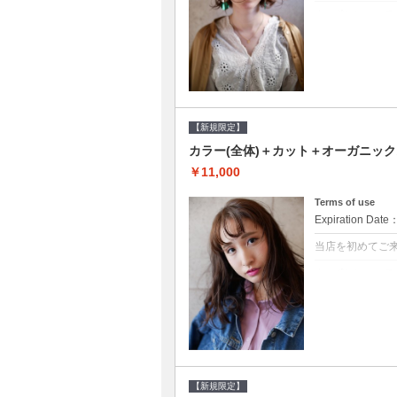
クーポンについて
●シャンプーブロ
修するＴＲ●次回以
【新規限定】
カラー(全体)＋カット＋オーガニッ
￥11,000
Terms of use
Expiration Date
当店を初めてご
クーポンについて
●シャンプーブロ
ッシュ♪通常のシ
変更できます♪次回
【新規限定】