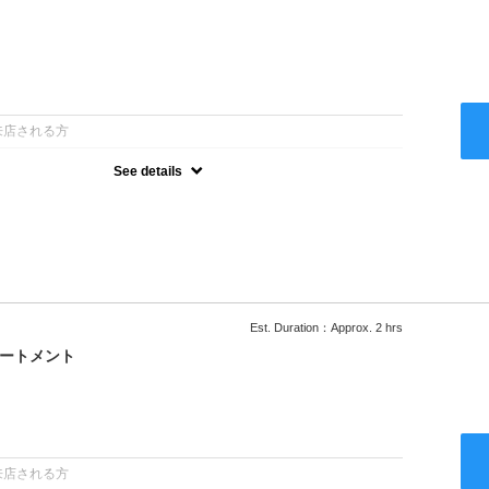
：
来店される方
See details
ー込●ロング料金あり●お客様に似合うトレンドカラーをご提案させ
るシャンプー●次回以降は早期割引で10～20%off
Est. Duration：Approx. 2 hrs
リートメント
：
来店される方