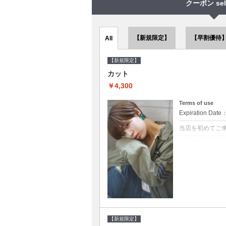
クーポン sel
【新規限定】
【早割優待
All
【新規限定】
カット
￥4,300
Terms of use
Expiration Date
当店を初めてご
クーポンについて
●シャンプーブロ
で10～20%off
【新規限定】