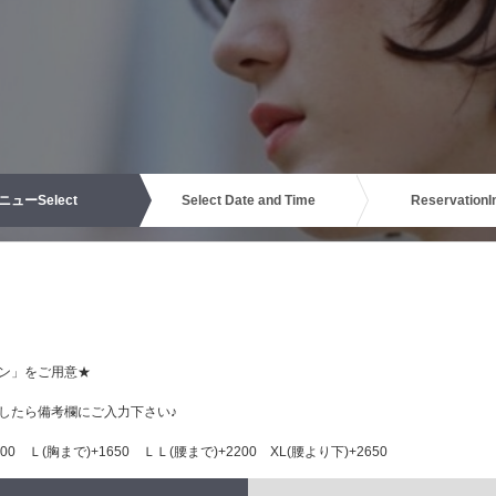
ニュー
Select
Select Date and Time
Reservation
I
ン」をご用意★
したら備考欄にご入力下さい♪
0 Ｌ(胸まで)+1650 ＬＬ(腰まで)+2200 XL(腰より下)+2650