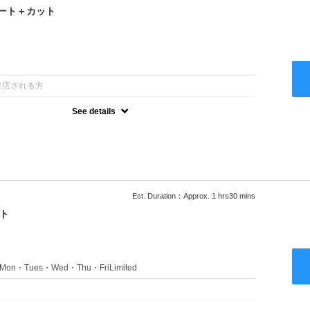
ート＋カット
：
来店される方
See details
るアルカリを使用しない、酸性～弱酸性域でかける最高峰のストレー
ない！ツンツンはイヤ！柔らかい手触りにしたい！そんな方にオススメ
あり
Est. Duration：Approx. 1 hrs30 mins
ト
s：Mon・Tues・Wed・Thu・FriLimited
：
のみのクーポンです★