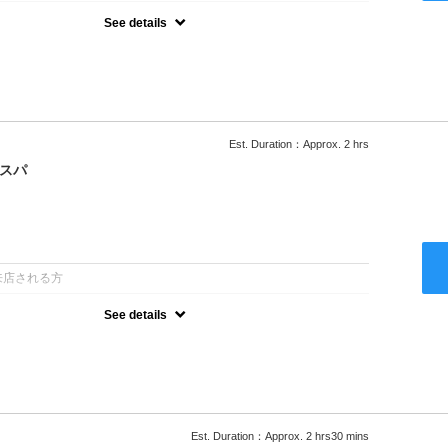
See details
ー込/ロング料金あり●濃密なＣＭＣクリームがダメージ部に浸透し補
降は早期割引で10～20%off
Est. Duration：Approx. 2 hrs
クスパ
：
来店される方
See details
ー込/ロング料金あり●オーガニッククリームで頭皮環境を整えリフレ
ャンプー台で行う気軽なスパです●＋1100でアロマリラックススパに
以降は早期割引で10～20%off
Est. Duration：Approx. 2 hrs30 mins