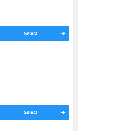
Select
Select