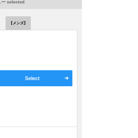
 selected
【メンズ】
Select