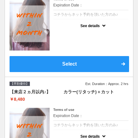
Expiration Date：
コチラからネット予約を頂いた方のみ♪
クーポンについて
See details
●前回の来店日から２ヶ月以内のお客様専用
クーポンです●シャンプーブロー込
Select
【早割優待】
Est. Duration：Approx. 2 hrs
【来店２ヵ月以内♪】 カラー(リタッチ)＋カット
￥8,480
Terms of use
Expiration Date：
コチラからネット予約を頂いた方のみ♪
クーポンについて
See details