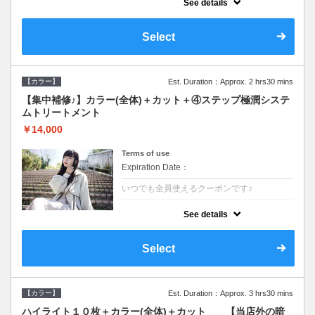
See details
●ロング料金あり●シャンプーブロー込
●TOKIO等の髪の内部から修復し美髪へと導
く最新4stepトリートメント☆内側からしっ
Select
かり修復したい方に♪
【カラー】
Est. Duration：Approx. 2 hrs30 mins
【集中補修♪】カラー(全体)＋カット＋④ステップ極潤システ
ムトリートメント
￥14,000
Terms of use
Expiration Date：
いつでも全員使えるクーポンです♪
クーポンについて
See details
●ロング料金あり●シャンプーブロー込
●TOKIO等の髪の内部から修復し美髪へと導
く最新4stepトリートメント☆内側からしっ
Select
かり修復したい方に♪
【カラー】
Est. Duration：Approx. 3 hrs30 mins
ハイライト１０枚＋カラー(全体)＋カット 【当店外の暗