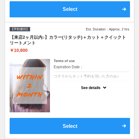
Select
【早割優待】
Est. Duration：Approx. 2 hrs
【来店2ヶ月以内♪】カラー(リタッチ)＋カット＋クイックト
リートメント
￥10,800
Terms of use
Expiration Date：
コチラからネット予約を頂いた方のみ♪
クーポンについて
See details
●前回の来店日から２ヶ月以内のお客様専用
クーポンです●シャンプーブロー込
Select