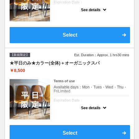
Expiration Date：
See details
新規限定の平日のみのクーポンです★
クーポンについて
平日クーポン●シャンプーブロー込●ロング料
金あり●お客様に似合うトレンドカラーをご
Select
提案させて頂きます●選べるシャンプー付き●
次回以降は早期割引で10～20%off
【新規限定】
Est. Duration：Approx. 1 hrs30 mins
★平日のみ★カラー(全体)＋オーガニックスパ
￥8,500
Terms of use
Available days：Mon・Tues・Wed・Thu・
FriLimited
Expiration Date：
See details
新規限定の平日のみのクーポンです★
クーポンについて
平日クーポン●シャンプーブロー込●ロング料
金あり●お客様に似合うトレンドカラーをご
Select
提案させて頂きます●選べるシャンプー付き●
次回以降は早期割引で10～20%off