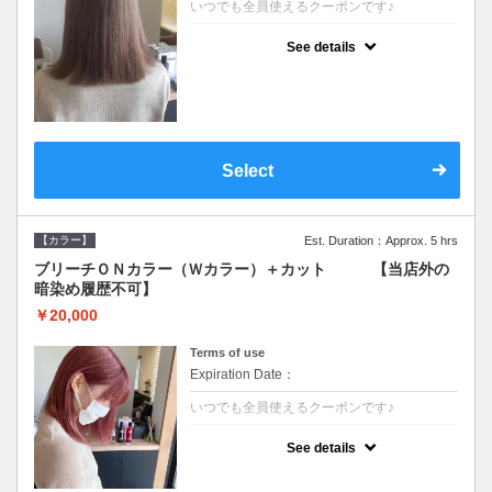
いつでも全員使えるクーポンです♪
クーポンについて
See details
●ブリーチと全体のカラーも含む２度の施術
となります●根元(リタッチ)のブリーチでも同
じ価格となります●シャンプーブロー込/ロン
グ料金あり●追いブリーチは＋3300●Ｗブリ
ーチは＋5500
Select
【カラー】
Est. Duration：Approx. 5 hrs
ブリーチＯＮカラー（Ｗカラー）＋カット 【当店外の
暗染め履歴不可】
￥20,000
Terms of use
Expiration Date：
いつでも全員使えるクーポンです♪
クーポンについて
See details
●ブリーチと全体のカラーも含む２度の施術
となります●根元(リタッチ)のブリーチでも同
じ価格となります●シャンプーブロー込/ロン