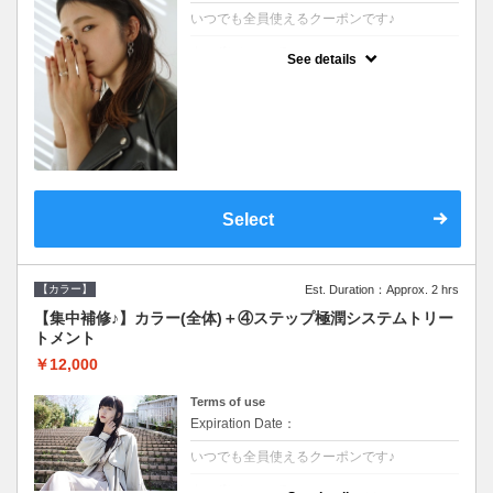
いつでも全員使えるクーポンです♪
クーポンについて
See details
●シャンプーブロー込●根元(3cmまで)のカラ
ーをご希望の方※グレーカラー(白髪染め)も
ＯＫ●濃密なＣＭＣクリームがダメージ部に
浸透し補修するＴＲ
Select
【カラー】
Est. Duration：Approx. 2 hrs
【集中補修♪】カラー(全体)＋④ステップ極潤システムトリー
トメント
￥12,000
Terms of use
Expiration Date：
いつでも全員使えるクーポンです♪
クーポンについて