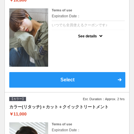
Terms of use
Expiration Date：
いつでも全員使えるクーポンです♪
クーポンについて
See details
●シャンプーブロー込●根元(3cmまで)のカラ
ーをご希望の方※グレーカラー(白髪染め)も
ＯＫ●オーガニッククリームで頭皮環境を整
えリフレッシュ●＋1100でアロマリラックス
スパに変更できます♪
Select
【カラー】
Est. Duration：Approx. 2 hrs
カラー(リタッチ)＋カット＋クイックトリートメント
￥11,000
Terms of use
Expiration Date：