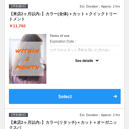
【早割優待】
Est. Duration：Approx. 2 hrs
【来店2ヶ月以内♪】カラー(全体)＋カット＋クイックトリー
トメント
￥11,760
Terms of use
Expiration Date：
コチラからネット予約を頂いた方のみ♪
クーポンについて
See details
●前回の来店日から２ヶ月以内のお客様専用
クーポンです●シャンプーブロー込※ロング
料金→S+550 M+1100 L+1650 LL+2200
Select
【早割優待】
Est. Duration：Approx. 2 hrs
【来店2ヶ月以内♪】カラー(リタッチ)＋カット＋オーガニッ
クスパ