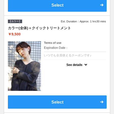
Select
【カラー】
Est. Duration：Approx. 1 hrs30 mins
カラー(全体)＋クイックトリートメント
￥9,500
Terms of use
Expiration Date：
いつでも全員使えるクーポンです♪
クーポンについて
See details
●ロング料金あり●シャンプーブロー込●濃密
なＣＭＣクリームがダメージ部に浸透し補修
するＴＲ
Select