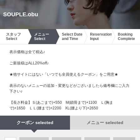
SOUPLE.obu
スタッフ
メニュー
Select Date
Reservation
Booking
Select
Select
and Time
Input
Complete
表示価格は全て税込♪
ご新規様はALL20%off♪
★他サイトにはない「いつでも全員使えるクーポン」をご用意★
表示のないメニューの追加・変更などがございましたら備考欄にご入力
下さい♪
【長さ料金】Ｓ(あごまで)+550 М(鎖骨まで)+1100 Ｌ(胸ま
で)+1650 ＬＬ(腰まで)+2200 XL(腰より下)+2650
クーポン selected
メニュー selected