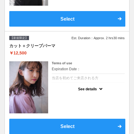
Select
【新規限定】
Est. Duration：Approx. 2 hrs30 mins
カット＋クリープパーマ
￥12,500
Terms of use
Expiration Date：
当店を初めてご来店される方
クーポンについて
See details
●シャンプーブロー込●湿熱を利用することで
通常のパーマよりダメージを軽減し、柔らか
い弾力のあるカールが実現●選べるシャンプ
ー★次回以降は早期割引で10～20%off★
Select