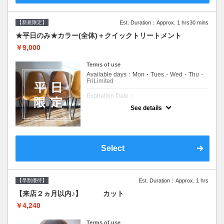
【新規限定】
Est. Duration：Approx. 1 hrs30 mins
★平日のみ★カラー(全体)＋クイックトリートメント
￥9,000
Terms of use
Available days：Mon・Tues・Wed・Thu・
FriLimited
Expiration Date：
See details
新規限定の平日のみのクーポンです★
クーポンについて
平日クーポン●シャンプーブロー込●ロング料
金あり●お客様に似合うトレンドカラーをご
Select
提案させて頂きます●選べるシャンプー付き●
次回以降は早期割引で10～20%off
【早割優待】
Est. Duration：Approx. 1 hrs
【来店２ヵ月以内♪】 カット
￥4,240
Terms of use