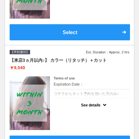
クーポンです●シャンプーブロー込
Select
【早割優待】
Est. Duration：Approx. 2 hrs
【来店3ヵ月以内♪】 カラー（リタッチ）＋カット
￥9,540
Terms of use
Expiration Date：
コチラからネット予約を頂いた方のみ♪
クーポンについて
See details
●前回の来店日から３ヶ月以内のお客様専用
クーポンです●シャンプーブロー込