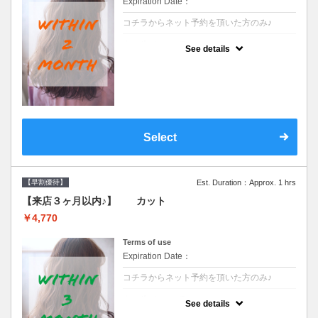
Expiration Date：
コチラからネット予約を頂いた方のみ♪
クーポンについて
See details
●前回の来店日から２ヶ月以内のお客様専用
クーポンです●シャンプーブロー込※ロング
料金→S+550 M+1100 L+1650 LL+2200
Select
【早割優待】
Est. Duration：Approx. 1 hrs
【来店３ヶ月以内♪】 カット
￥4,770
Terms of use
Expiration Date：
コチラからネット予約を頂いた方のみ♪
クーポンについて
See details
●前回の来店日から３ヶ月以内のお客様専用