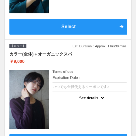
Select
【カラー】
Est. Duration：Approx. 1 hrs30 mins
カラー(全体)＋オーガニックスパ
￥9,000
Terms of use
Expiration Date：
いつでも全員使えるクーポンです♪
クーポンについて
See details
●ロング料金あり ●シャンプーブロー込●オ
ーガニッククリームで頭皮環境を整えリフレ
ッシュ♪通常のシャンプー台で行う気軽なス
パです●＋1100でアロマリラックススパに変
更できます♪