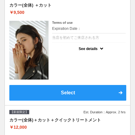
カラー(全体) ＋カット
￥9,500
Terms of use
Expiration Date：
当店を初めてご来店される方
クーポンについて
See details
●シャンプーブロー込●ロング料金あり●お客
様に似合うトレンドカラーをご提案させて頂
きます●選べるシャンプー●次回以降は早期割
引で10～20%off
Select
【新規限定】
Est. Duration：Approx. 2 hrs
カラー(全体)＋カット＋クイックトリートメント
￥12,000