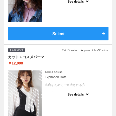
See details
●シャンプーブロー込/ロング料金あり●オー
ガニッククリームで頭皮環境を整えリフレッ
シュ♪通常のシャンプー台で行う気軽なスパ
です●＋1100でアロマリラックススパに変更
できます♪次回以降は早期割引で10～20%off
Select
【新規限定】
Est. Duration：Approx. 2 hrs30 mins
カット＋コスメパーマ
￥12,000
Terms of use
Expiration Date：
当店を初めてご来店される方
クーポンについて
See details
●シャンプーブロー込●最新の髪に優しい薬剤
を使用★外国人風のクセ毛パーマも●選べる
シャンプー★次回以降は早期割引で10～
20%off★