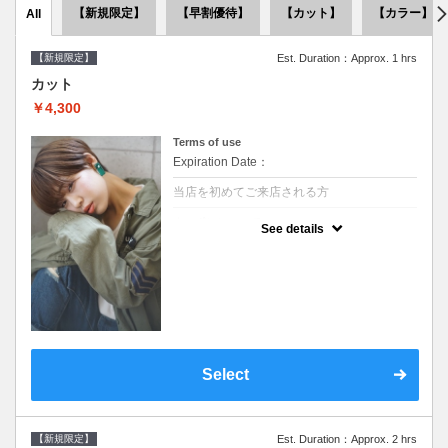
【新規限定】
【早割優待】
【カット】
【カラー】
All
【新規限定】
Est. Duration：Approx. 1 hrs
カット
￥4,300
Terms of use
Expiration Date：
当店を初めてご来店される方
クーポンについて
See details
●シャンプーブロー込●似合うスタイルをご提
案させて頂きます●次回以降は早期割引で10
～20%off
Select
【新規限定】
Est. Duration：Approx. 2 hrs