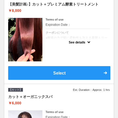
【美髪計画♪】カット＋プレミアム酵素トリートメント
￥8,000
Terms of use
Expiration Date：
クーポンについて
●酵素の力で髪に柔軟性を与える最新トリー
トメント●ＳＢ込●長さ料金あり《こちらのク
See details
ーポンご利用のお客様のみ》オリジナル酵素
ミストが10%offでご購入いただけます☆
Select
【カット】
Est. Duration：Approx. 1 hrs
カット＋オーガニックスパ
￥6,000
Terms of use
Expiration Date：