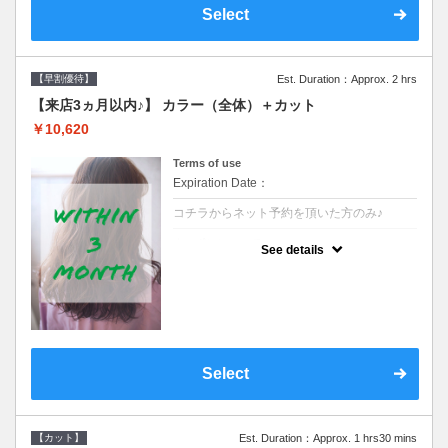
Select
【早割優待】
Est. Duration：Approx. 2 hrs
【来店3ヵ月以内♪】 カラー（全体）＋カット
￥10,620
Terms of use
Expiration Date：
コチラからネット予約を頂いた方のみ♪
クーポンについて
See details
●前回の来店日から３ヶ月以内のお客様専用
クーポンです●シャンプーブロー込※ロング
料金→S+550 M+1100 L+1650 LL+2200
Select
【カット】
Est. Duration：Approx. 1 hrs30 mins