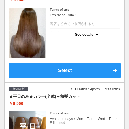
Terms of use
Expiration Date：
当店を初めてご来店される方
クーポンについて
See details
痛みの原因となるアルカリを使用しない、酸
性～弱酸性域でかける最高峰のストレート♪
痛ませたくない！ツンツンはイヤ！柔らかい
手触りにしたい！そんな方にオススメ☆※ロ
ング料金あり
Select
【新規限定】
Est. Duration：Approx. 1 hrs30 mins
★平日のみ★カラー(全体)＋前髪カット
￥8,500
Terms of use
Available days：Mon・Tues・Wed・Thu・
FriLimited