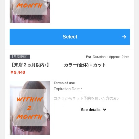
●前回の来店日から２ヶ月以内のお客様専用
クーポンです●シャンプーブロー込
Select
【早割優待】
Est. Duration：Approx. 2 hrs
【来店２ヵ月以内♪】 カラー(全体)＋カット
￥9,440
Terms of use
Expiration Date：
コチラからネット予約を頂いた方のみ♪
クーポンについて
See details
●前回の来店日から２ヶ月以内のお客様専用
クーポンです●シャンプーブロー込※ロング
料金→S+550 M+1100 L+1650 LL+2200