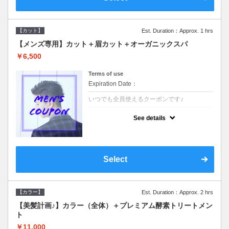
【カット】
Est. Duration：Approx. 1 hrs
【メンズ専用】カット＋眉カット＋オーガニックスパ
￥6,500
Terms of use
Expiration Date：
いつでも全員使えるクーポンです♪
クーポンについて
See details
●メンズ専用クーポン●シャンプースタイリン
グ込●オーガニッククリームで頭皮環境を整
えリフレッシュ♪通常のシャンプー台で行う
気軽なスパです☆
Select
【カラー】
Est. Duration：Approx. 2 hrs
【美髪計画♪】カラー（全体）＋プレミアム酵素トリートメン
ト
￥11,000