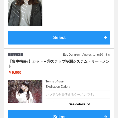
●シャンプーブロー込●濃密なＣＭＣクリーム
がダメージ部に浸透し補修するＴＲ
Select
【カット】
Est. Duration：Approx. 1 hrs30 mins
【集中補修♪】カット＋④ステップ極潤システムトリートメン
ト
￥9,000
Terms of use
Expiration Date：
いつでも全員使えるクーポンです♪
クーポンについて
See details
●シャンプーブロー込●TOKIO等の髪の内部か
ら修復し美髪へと導く最新4stepトリートメ
ント☆内側からしっかり修復したい方に♪
Select