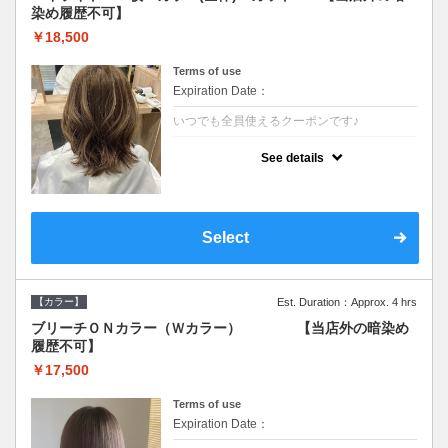
染め履歴不可】
￥18,500
Terms of use
Expiration Date：
いつでも全員使えるクーポンです♪
クーポンについて
See details
●少ない枚数で立体感と動きを演出♪カウンセ
リングもしっかり●根元のブリーチでも同じ
価格です●SB込/ロング料金あり●追いブリー
チは＋3300
Select
【カラー】
Est. Duration：Approx. 4 hrs
ブリーチＯＮカラー（Ｗカラー） 【当店外の暗染め
履歴不可】
￥17,500
Terms of use
Expiration Date：