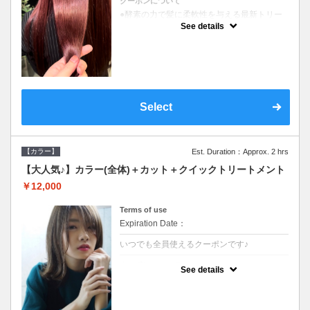
クーポンについて
●酵素の力で髪に柔軟性を与える最新トリー
トメント●ＳＢ込●長さ料金あり《こちらのク
See details
ーポンご利用のお客様のみ》オリジナル酵素
ミストが10%offでご購入いただけます☆
Select
【カラー】
Est. Duration：Approx. 2 hrs
【大人気♪】カラー(全体)＋カット＋クイックトリートメント
￥12,000
Terms of use
Expiration Date：
いつでも全員使えるクーポンです♪
クーポンについて
See details
●ロング料金あり●シャンプーブロー込●濃密
なＣＭＣクリームがダメージ部に浸透し補修
するＴＲ