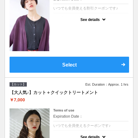
いつでも全員使える割引クーポンです♪
クーポンについて
See details
●シャンプーブロー込●オーガニッククリーム
で頭皮環境を整えリフレッシュ♪通常のシャ
ンプー台で行う気軽なスパです●＋1100でア
ロマリラックススパに変更できます♪
Select
【カット】
Est. Duration：Approx. 1 hrs
【大人気♪】カット＋クイックトリートメント
￥7,000
Terms of use
Expiration Date：
いつでも全員使えるクーポンです♪
クーポンについて
See details