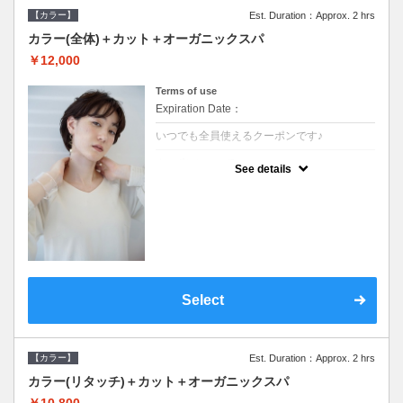
【カラー】
Est. Duration：Approx. 2 hrs
カラー(全体)＋カット＋オーガニックスパ
￥12,000
Terms of use
Expiration Date：
いつでも全員使えるクーポンです♪
クーポンについて
See details
●ロング料金あり●シャンプーブロー込●オー
ガニッククリームで頭皮環境を整えリフレッ
シュ♪通常のシャンプー台で行う気軽なスパ
です●＋1100でアロマリラックススパに変更
できます♪
Select
【カラー】
Est. Duration：Approx. 2 hrs
カラー(リタッチ)＋カット＋オーガニックスパ
￥10,800