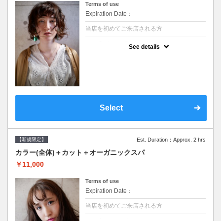
Terms of use
Expiration Date：
当店を初めてご来店される方
クーポンについて
See details
●シャンプーブロー込/ロング料金あり●濃密
なＣＭＣクリームがダメージ部に浸透し補修
するＴＲ●次回以降は早期割引で10～20%off
Select
【新規限定】
Est. Duration：Approx. 2 hrs
カラー(全体)＋カット＋オーガニックスパ
￥11,000
Terms of use
Expiration Date：
当店を初めてご来店される方
クーポンについて