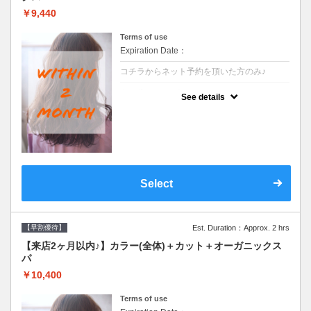
￥9,440
Terms of use
Expiration Date：
コチラからネット予約を頂いた方のみ♪
クーポンについて
See details
●前回の来店日から２ヶ月以内のお客様専用
クーポンです●シャンプーブロー込
Select
【早割優待】
Est. Duration：Approx. 2 hrs
【来店2ヶ月以内♪】カラー(全体)＋カット＋オーガニックス
パ
￥10,400
Terms of use