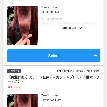
Terms of use
Expiration Date：
クーポンについて
●酵素の力で髪に柔軟性を与える最新トリー
トメント●ＳＢ込●長さ料金あり《こちらのク
See details
ーポンご利用のお客様のみ》オリジナル酵素
ミストが10%offでご購入いただけます☆
Select
【カラー】
Est. Duration：Approx. 2 hrs30 mins
【美髪計画♪】カラー（全体）＋カット＋プレミアム酵素トリ
ートメント
￥13,000
Terms of use
Expiration Date：