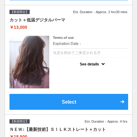
【新規限定】
Est. Duration：Approx. 2 hrs30 mins
カット＋低温デジタルパーマ
￥13,000
Terms of use
Expiration Date：
当店を初めてご来店される方
クーポンについて
See details
●シャンプーブロー込●低温なので髪の負担も
少なく、乾かすだけでも理想のスタイルに●
選べるシャンプー●次回以降は早期割引で10
～20%off
Select
【新規限定】
Est. Duration：Approx. 4 hrs
ＮＥＷ♪【最新技術】ＳＩＬＫストレート＋カット
￥18,500