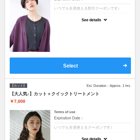
いつでも全員使える割引クーポンです♪
クーポンについて
See details
●シャンプーブロー込●オーガニッククリーム
で頭皮環境を整えリフレッシュ♪通常のシャ
ンプー台で行う気軽なスパです●＋1100でア
ロマリラックススパに変更できます♪
Select
【カット】
Est. Duration：Approx. 1 hrs
【大人気♪】カット＋クイックトリートメント
￥7,000
Terms of use
Expiration Date：
いつでも全員使えるクーポンです♪
クーポンについて
See details