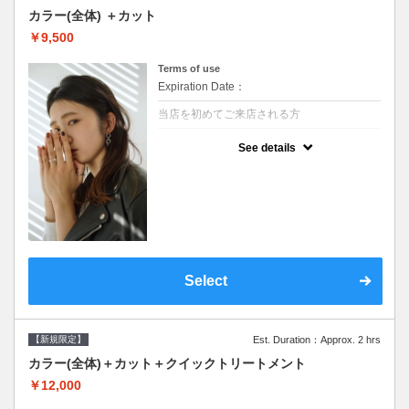
カラー(全体) ＋カット
￥9,500
Terms of use
Expiration Date：
当店を初めてご来店される方
クーポンについて
See details
●シャンプーブロー込●ロング料金あり●お客
様に似合うトレンドカラーをご提案させて頂
きます●選べるシャンプー●次回以降は早期割
引で10～20%off
Select
【新規限定】
Est. Duration：Approx. 2 hrs
カラー(全体)＋カット＋クイックトリートメント
￥12,000