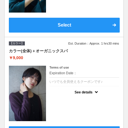
Select
【カラー】
Est. Duration：Approx. 1 hrs30 mins
カラー(全体)＋オーガニックスパ
￥9,000
Terms of use
Expiration Date：
いつでも全員使えるクーポンです♪
クーポンについて
See details
●ロング料金あり ●シャンプーブロー込●オ
ーガニッククリームで頭皮環境を整えリフレ
ッシュ♪通常のシャンプー台で行う気軽なス
パです●＋1100でアロマリラックススパに変
更できます♪