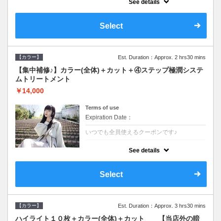
See details
●ロング料金あり●シャンプーブロー込
●TOKIO等の髪の内部から修復し美髪へと導
く最新4stepトリートメント☆内側からしっ
Select
かり修復したい方に♪
【カラー】
Est. Duration：Approx. 2 hrs30 mins
【集中補修♪】カラー(全体)＋カット＋④ステップ極潤システ
ムトリートメント
￥14,000
Terms of use
Expiration Date：
いつでも全員使えるクーポンです♪
クーポンについて
See details
●ロング料金あり●シャンプーブロー込
●TOKIO等の髪の内部から修復し美髪へと導
く最新4stepトリートメント☆内側からしっ
Select
かり修復したい方に♪
【カラー】
Est. Duration：Approx. 3 hrs30 mins
ハイライト１０枚＋カラー(全体)＋カット 【当店外の暗