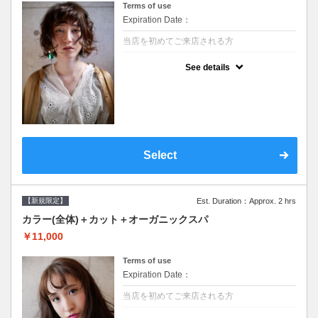
Terms of use
Expiration Date：
当店を初めてご来店される方
クーポンについて
See details
●シャンプーブロー込/ロング料金あり●濃密
なＣＭＣクリームがダメージ部に浸透し補修
するＴＲ●次回以降は早期割引で10～20%off
Select
【新規限定】
Est. Duration：Approx. 2 hrs
カラー(全体)＋カット＋オーガニックスパ
￥11,000
Terms of use
Expiration Date：
当店を初めてご来店される方
クーポンについて