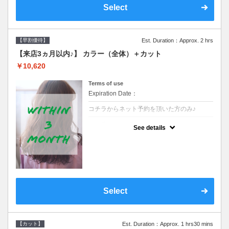
Select
【早割優待】
Est. Duration：Approx. 2 hrs
【来店3ヵ月以内♪】 カラー（全体）＋カット
￥10,620
Terms of use
Expiration Date：
コチラからネット予約を頂いた方のみ♪
クーポンについて
See details
●前回の来店日から３ヶ月以内のお客様専用
クーポンです●シャンプーブロー込※ロング
料金→S+550 M+1100 L+1650 LL+2200
Select
【カット】
Est. Duration：Approx. 1 hrs30 mins