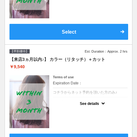
クーポンです●シャンプーブロー込
Select
【早割優待】
Est. Duration：Approx. 2 hrs
【来店3ヵ月以内♪】 カラー（リタッチ）＋カット
￥9,540
Terms of use
Expiration Date：
コチラからネット予約を頂いた方のみ♪
クーポンについて
See details
●前回の来店日から３ヶ月以内のお客様専用
クーポンです●シャンプーブロー込