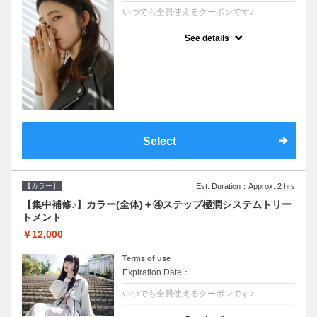
いつでも全員使えるクーポンです♪
クーポンについて
See details
●シャンプーブロー込●根元(3cmまで)のカラ
ーをご希望の方※グレーカラー(白髪染め)も
ＯＫ●濃密なＣＭＣクリームがダメージ部に
浸透し補修するＴＲ
Select
【カラー】
Est. Duration：Approx. 2 hrs
【集中補修♪】カラー(全体)＋④ステップ極潤システムトリー
トメント
￥12,000
Terms of use
Expiration Date：
いつでも全員使えるクーポンです♪
クーポンについて