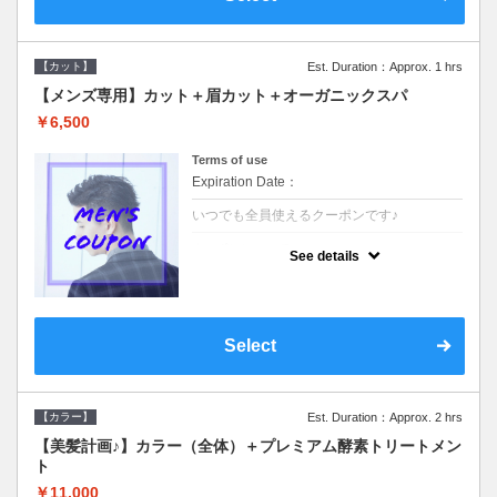
【カット】
Est. Duration：Approx. 1 hrs
【メンズ専用】カット＋眉カット＋オーガニックスパ
￥6,500
Terms of use
Expiration Date：
いつでも全員使えるクーポンです♪
クーポンについて
See details
●メンズ専用クーポン●シャンプースタイリン
グ込●オーガニッククリームで頭皮環境を整
えリフレッシュ♪通常のシャンプー台で行う
気軽なスパです☆
Select
【カラー】
Est. Duration：Approx. 2 hrs
【美髪計画♪】カラー（全体）＋プレミアム酵素トリートメン
ト
￥11,000