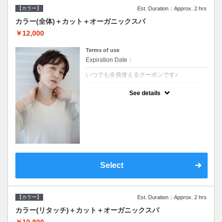
【カラー】
Est. Duration：Approx. 2 hrs
カラー(全体)＋カット＋オーガニックスパ
￥12,000
Terms of use
Expiration Date：
いつでも全員使えるクーポンです♪
クーポンについて
See details
●ロング料金あり●シャンプーブロー込●オー
ガニッククリームで頭皮環境を整えリフレッ
シュ♪通常のシャンプー台で行う気軽なスパ
です●＋1100でアロマリラックススパに変更
できます♪
Select
【カラー】
Est. Duration：Approx. 2 hrs
カラー(リタッチ)＋カット＋オーガニックスパ
￥10,800