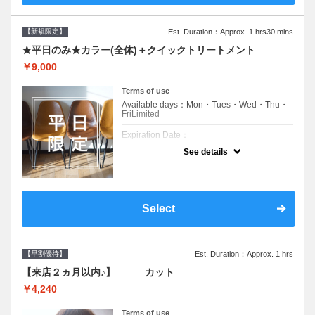
【新規限定】
Est. Duration：Approx. 1 hrs30 mins
★平日のみ★カラー(全体)＋クイックトリートメント
￥9,000
Terms of use
Available days：Mon・Tues・Wed・Thu・
FriLimited
Expiration Date：
See details
新規限定の平日のみのクーポンです★
クーポンについて
平日クーポン●シャンプーブロー込●ロング料
金あり●お客様に似合うトレンドカラーをご
Select
提案させて頂きます●選べるシャンプー付き●
次回以降は早期割引で10～20%off
【早割優待】
Est. Duration：Approx. 1 hrs
【来店２ヵ月以内♪】 カット
￥4,240
Terms of use