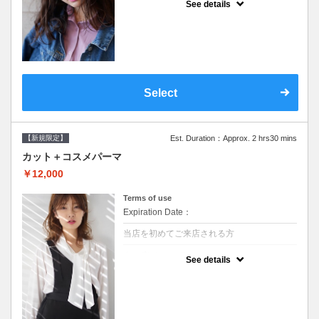
See details
●シャンプーブロー込/ロング料金あり●オー
ガニッククリームで頭皮環境を整えリフレッ
シュ♪通常のシャンプー台で行う気軽なスパ
です●＋1100でアロマリラックススパに変更
できます♪次回以降は早期割引で10～20%off
Select
【新規限定】
Est. Duration：Approx. 2 hrs30 mins
カット＋コスメパーマ
￥12,000
Terms of use
Expiration Date：
当店を初めてご来店される方
クーポンについて
See details
●シャンプーブロー込●最新の髪に優しい薬剤
を使用★外国人風のクセ毛パーマも●選べる
シャンプー★次回以降は早期割引で10～
20%off★