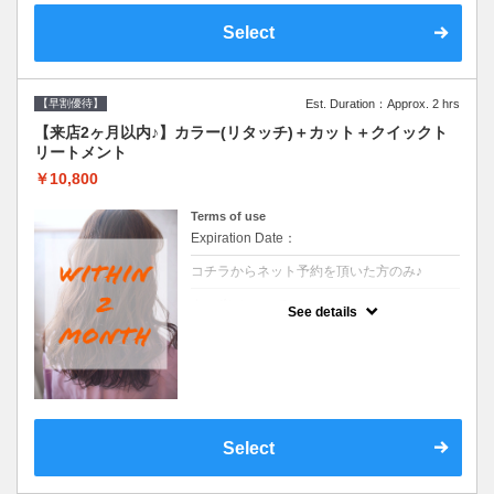
Select
【早割優待】
Est. Duration：Approx. 2 hrs
【来店2ヶ月以内♪】カラー(リタッチ)＋カット＋クイックト
リートメント
￥10,800
Terms of use
Expiration Date：
コチラからネット予約を頂いた方のみ♪
クーポンについて
See details
●前回の来店日から２ヶ月以内のお客様専用
クーポンです●シャンプーブロー込
Select