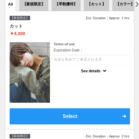
【新規限定】
【早割優待】
【カット】
【カラー】
All
【新規限定】
Est. Duration：Approx. 1 hrs
カット
￥4,300
Terms of use
Expiration Date：
当店を初めてご来店される方
クーポンについて
See details
●シャンプーブロー込●似合うスタイルをご提
案させて頂きます●次回以降は早期割引で10
～20%off
Select
【新規限定】
Est. Duration：Approx. 2 hrs