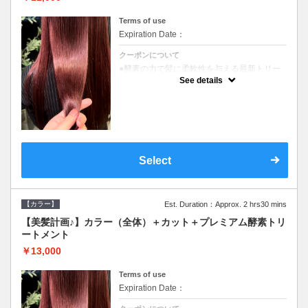
Terms of use
Expiration Date：
クーポンについて
●酵素の力で髪に柔軟性を与える最新トリー
トメント●ＳＢ込●長さ料金あり《こちらのク
See details
ーポンご利用のお客様のみ》オリジナル酵素
ミストが10%offでご購入いただけます☆
Select
【カラー】
Est. Duration：Approx. 2 hrs30 mins
【美髪計画♪】カラー（全体）＋カット＋プレミアム酵素トリ
ートメント
￥13,000
Terms of use
Expiration Date：