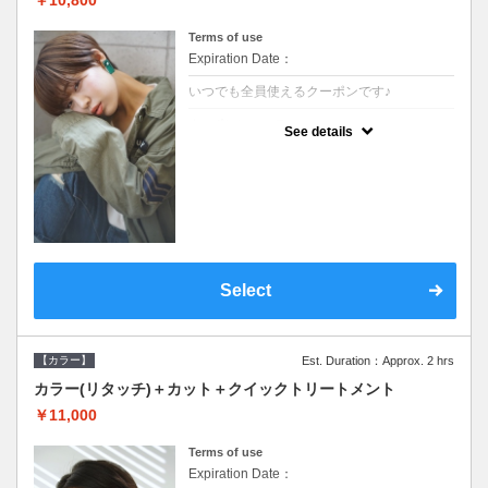
Terms of use
Expiration Date：
いつでも全員使えるクーポンです♪
クーポンについて
See details
●シャンプーブロー込●根元(3cmまで)のカラ
ーをご希望の方※グレーカラー(白髪染め)も
ＯＫ●オーガニッククリームで頭皮環境を整
えリフレッシュ●＋1100でアロマリラックス
スパに変更できます♪
Select
【カラー】
Est. Duration：Approx. 2 hrs
カラー(リタッチ)＋カット＋クイックトリートメント
￥11,000
Terms of use
Expiration Date：