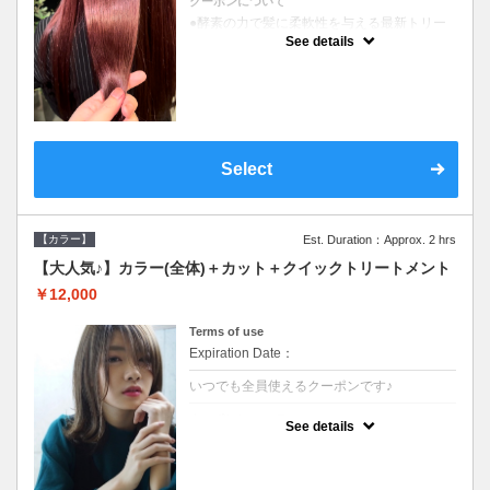
クーポンについて
●酵素の力で髪に柔軟性を与える最新トリー
トメント●ＳＢ込●長さ料金あり《こちらのク
See details
ーポンご利用のお客様のみ》オリジナル酵素
ミストが10%offでご購入いただけます☆
Select
【カラー】
Est. Duration：Approx. 2 hrs
【大人気♪】カラー(全体)＋カット＋クイックトリートメント
￥12,000
Terms of use
Expiration Date：
いつでも全員使えるクーポンです♪
クーポンについて
See details
●ロング料金あり●シャンプーブロー込●濃密
なＣＭＣクリームがダメージ部に浸透し補修
するＴＲ