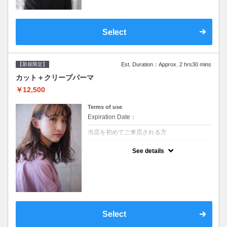
Select
【新規限定】
Est. Duration：Approx. 2 hrs30 mins
カット＋クリープパーマ
￥12,500
Terms of use
Expiration Date：
当店を初めてご来店される方
クーポンについて
See details
●シャンプーブロー込●湿熱を利用することで
通常のパーマよりダメージを軽減し、柔らか
い弾力のあるカールが実現●選べるシャンプ
ー★次回以降は早期割引で10～20%off★
Select