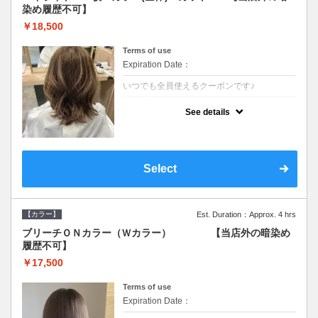
染め履歴不可】
￥18,500
Terms of use
Expiration Date：
いつでも全員使えるクーポンです♪
クーポンについて
See details
●少ない枚数で立体感と動きを演出♪カウンセ
リングもしっかり●根元のブリーチでも同じ
価格です●SB込/ロング料金あり●追いブリー
チは＋3300
Select
【カラー】
Est. Duration：Approx. 4 hrs
ブリーチＯＮカラー（Ｗカラー） 【当店外の暗染め
履歴不可】
￥17,500
Terms of use
Expiration Date：