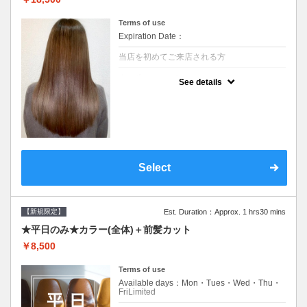
Terms of use
Expiration Date：
当店を初めてご来店される方
クーポンについて
See details
痛みの原因となるアルカリを使用しない、酸
性～弱酸性域でかける最高峰のストレート♪
痛ませたくない！ツンツンはイヤ！柔らかい
手触りにしたい！そんな方にオススメ☆※ロ
ング料金あり
Select
【新規限定】
Est. Duration：Approx. 1 hrs30 mins
★平日のみ★カラー(全体)＋前髪カット
￥8,500
Terms of use
Available days：Mon・Tues・Wed・Thu・
FriLimited