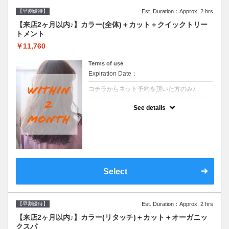
【早割優待】
Est. Duration：Approx. 2 hrs
【来店2ヶ月以内♪】カラー(全体)＋カット＋クイックトリー
トメント
￥11,760
Terms of use
Expiration Date：
コチラからネット予約を頂いた方のみ♪
クーポンについて
See details
●前回の来店日から２ヶ月以内のお客様専用
クーポンです●シャンプーブロー込※ロング
料金→S+550 M+1100 L+1650 LL+2200
Select
【早割優待】
Est. Duration：Approx. 2 hrs
【来店2ヶ月以内♪】カラー(リタッチ)＋カット＋オーガニッ
クスパ