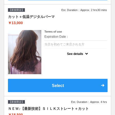
【新規限定】
Est. Duration：Approx. 2 hrs30 mins
カット＋低温デジタルパーマ
￥13,000
Terms of use
Expiration Date：
当店を初めてご来店される方
クーポンについて
See details
●シャンプーブロー込●低温なので髪の負担も
少なく、乾かすだけでも理想のスタイルに●
選べるシャンプー●次回以降は早期割引で10
～20%off
Select
【新規限定】
Est. Duration：Approx. 4 hrs
ＮＥＷ♪【最新技術】ＳＩＬＫストレート＋カット
￥18,500