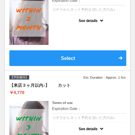
Expiration Date：
コチラからネット予約を頂いた方のみ♪
クーポンについて
See details
●前回の来店日から２ヶ月以内のお客様専用
クーポンです●シャンプーブロー込※ロング
料金→S+550 M+1100 L+1650 LL+2200
Select
【早割優待】
Est. Duration：Approx. 1 hrs
【来店３ヶ月以内♪】 カット
￥4,770
Terms of use
Expiration Date：
コチラからネット予約を頂いた方のみ♪
クーポンについて
See details
●前回の来店日から３ヶ月以内のお客様専用