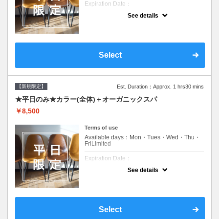
Expiration Date：
See details
新規限定の平日のみのクーポンです★
クーポンについて
平日クーポン●シャンプーブロー込●ロング料
金あり●お客様に似合うトレンドカラーをご
Select
提案させて頂きます●選べるシャンプー付き●
次回以降は早期割引で10～20%off
【新規限定】
Est. Duration：Approx. 1 hrs30 mins
★平日のみ★カラー(全体)＋オーガニックスパ
￥8,500
Terms of use
Available days：Mon・Tues・Wed・Thu・
FriLimited
Expiration Date：
See details
新規限定の平日のみのクーポンです★
クーポンについて
平日クーポン●シャンプーブロー込●ロング料
金あり●お客様に似合うトレンドカラーをご
Select
提案させて頂きます●選べるシャンプー付き●
次回以降は早期割引で10～20%off