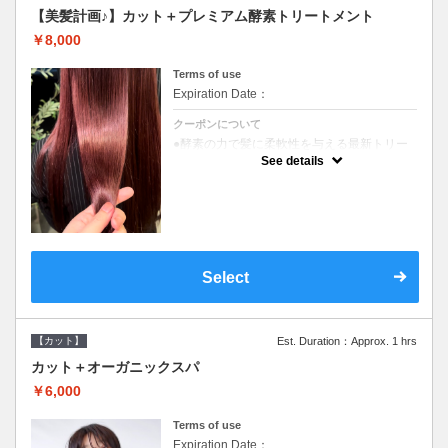
【美髪計画♪】カット＋プレミアム酵素トリートメント
￥8,000
Terms of use
Expiration Date：
クーポンについて
●酵素の力で髪に柔軟性を与える最新トリー
トメント●ＳＢ込●長さ料金あり《こちらのク
See details
ーポンご利用のお客様のみ》オリジナル酵素
ミストが10%offでご購入いただけます☆
Select
【カット】
Est. Duration：Approx. 1 hrs
カット＋オーガニックスパ
￥6,000
Terms of use
Expiration Date：