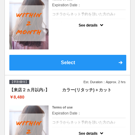
Expiration Date：
コチラからネット予約を頂いた方のみ♪
クーポンについて
See details
●前回の来店日から２ヶ月以内のお客様専用
クーポンです●シャンプーブロー込
Select
【早割優待】
Est. Duration：Approx. 2 hrs
【来店２ヵ月以内♪】 カラー(リタッチ)＋カット
￥8,480
Terms of use
Expiration Date：
コチラからネット予約を頂いた方のみ♪
クーポンについて
See details