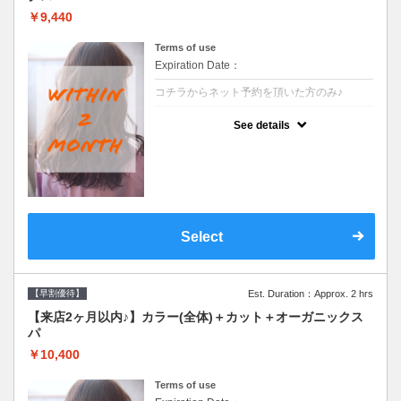
￥9,440
Terms of use
Expiration Date：
コチラからネット予約を頂いた方のみ♪
クーポンについて
See details
●前回の来店日から２ヶ月以内のお客様専用
クーポンです●シャンプーブロー込
Select
【早割優待】
Est. Duration：Approx. 2 hrs
【来店2ヶ月以内♪】カラー(全体)＋カット＋オーガニックス
パ
￥10,400
Terms of use