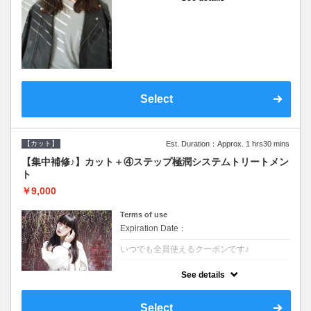
●シャンプーブロー込●濃密なＣＭＣクリーム
がダメージ部に浸透し補修するＴＲ
Select
【カット】
Est. Duration：Approx. 1 hrs30 mins
【集中補修♪】カット＋④ステップ極潤システムトリートメン
ト
￥9,000
Terms of use
Expiration Date：
いつでも全員使えるクーポンです♪
クーポンについて
See details
●シャンプーブロー込●TOKIO等の髪の内部か
ら修復し美髪へと導く最新4stepトリートメ
ント☆内側からしっかり修復したい方に♪
Select