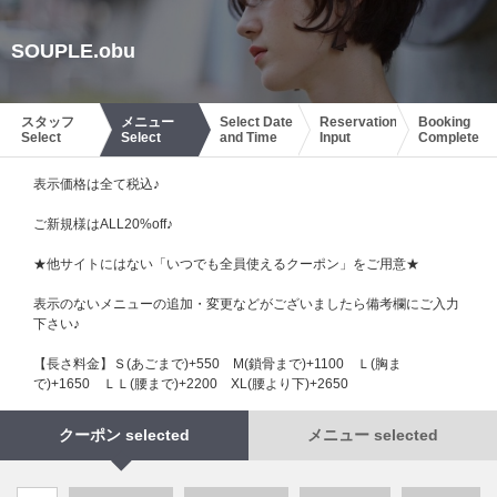
SOUPLE.obu
スタッフ
メニュー
Select Date
Reservation
Booking
Select
Select
and Time
Input
Complete
表示価格は全て税込♪
ご新規様はALL20%off♪
★他サイトにはない「いつでも全員使えるクーポン」をご用意★
表示のないメニューの追加・変更などがございましたら備考欄にご入力
下さい♪
【長さ料金】Ｓ(あごまで)+550 М(鎖骨まで)+1100 Ｌ(胸ま
で)+1650 ＬＬ(腰まで)+2200 XL(腰より下)+2650
クーポン selected
メニュー selected