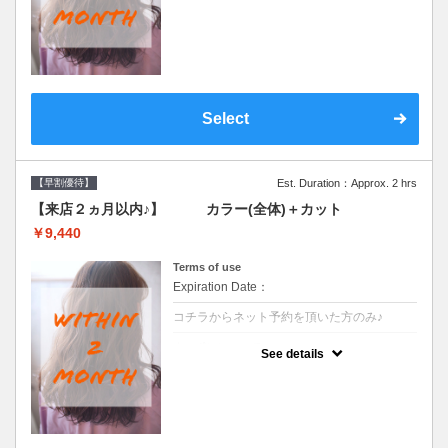
●前回の来店日から２ヶ月以内のお客様専用
クーポンです●シャンプーブロー込
Select
【早割優待】
Est. Duration：Approx. 2 hrs
【来店２ヵ月以内♪】 カラー(全体)＋カット
￥9,440
Terms of use
Expiration Date：
コチラからネット予約を頂いた方のみ♪
クーポンについて
See details
●前回の来店日から２ヶ月以内のお客様専用
クーポンです●シャンプーブロー込※ロング
料金→S+550 M+1100 L+1650 LL+2200