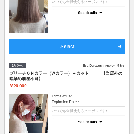
いつでも全員使えるクーポンです♪
クーポンについて
See details
●ブリーチと全体のカラーも含む２度の施術
となります●根元(リタッチ)のブリーチでも同
じ価格となります●シャンプーブロー込/ロン
グ料金あり●追いブリーチは＋3300●Ｗブリ
ーチは＋5500
Select
【カラー】
Est. Duration：Approx. 5 hrs
ブリーチＯＮカラー（Ｗカラー）＋カット 【当店外の
暗染め履歴不可】
￥20,000
Terms of use
Expiration Date：
いつでも全員使えるクーポンです♪
クーポンについて
See details
●ブリーチと全体のカラーも含む２度の施術
となります●根元(リタッチ)のブリーチでも同
じ価格となります●シャンプーブロー込/ロン