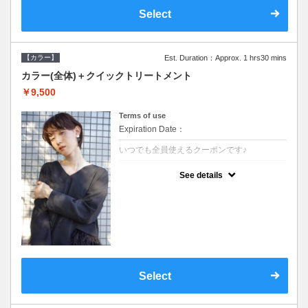
Select
【カラー】
Est. Duration：Approx. 1 hrs30 mins
カラー(全体)＋クイックトリートメント
￥9,500
Terms of use
Expiration Date：
いつでも全員使えるクーポンです♪
クーポンについて
See details
●ロング料金あり●シャンプーブロー込●濃密
なＣＭＣクリームがダメージ部に浸透し補修
するＴＲ
Select