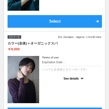
Select
【カラー】
Est. Duration：Approx. 1 hrs30 mins
カラー(全体)＋オーガニックスパ
￥9,000
Terms of use
Expiration Date：
いつでも全員使えるクーポンです♪
クーポンについて
See details
●ロング料金あり ●シャンプーブロー込●オ
ーガニッククリームで頭皮環境を整えリフレ
ッシュ♪通常のシャンプー台で行う気軽なス
パです●＋1100でアロマリラックススパに変
更できます♪