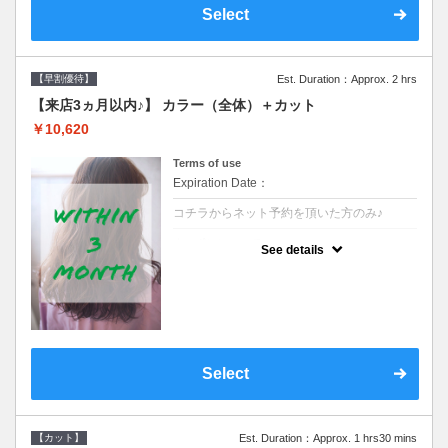
Select
【早割優待】
Est. Duration：Approx. 2 hrs
【来店3ヵ月以内♪】 カラー（全体）＋カット
￥10,620
Terms of use
Expiration Date：
コチラからネット予約を頂いた方のみ♪
クーポンについて
See details
●前回の来店日から３ヶ月以内のお客様専用
クーポンです●シャンプーブロー込※ロング
料金→S+550 M+1100 L+1650 LL+2200
Select
【カット】
Est. Duration：Approx. 1 hrs30 mins