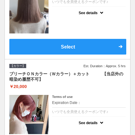
いつでも全員使えるクーポンです♪
クーポンについて
See details
●ブリーチと全体のカラーも含む２度の施術
となります●根元(リタッチ)のブリーチでも同
じ価格となります●シャンプーブロー込/ロン
グ料金あり●追いブリーチは＋3300●Ｗブリ
ーチは＋5500
Select
【カラー】
Est. Duration：Approx. 5 hrs
ブリーチＯＮカラー（Ｗカラー）＋カット 【当店外の
暗染め履歴不可】
￥20,000
Terms of use
Expiration Date：
いつでも全員使えるクーポンです♪
クーポンについて
See details
●ブリーチと全体のカラーも含む２度の施術
となります●根元(リタッチ)のブリーチでも同
じ価格となります●シャンプーブロー込/ロン