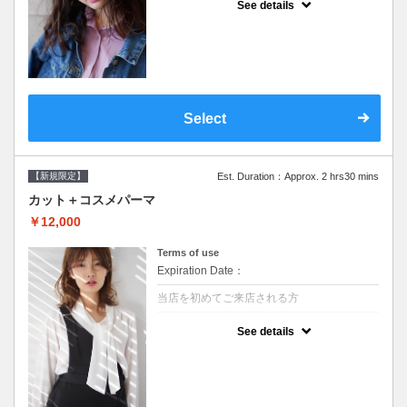
See details
●シャンプーブロー込/ロング料金あり●オー
ガニッククリームで頭皮環境を整えリフレッ
シュ♪通常のシャンプー台で行う気軽なスパ
です●＋1100でアロマリラックススパに変更
できます♪次回以降は早期割引で10～20%off
Select
【新規限定】
Est. Duration：Approx. 2 hrs30 mins
カット＋コスメパーマ
￥12,000
Terms of use
Expiration Date：
当店を初めてご来店される方
クーポンについて
See details
●シャンプーブロー込●最新の髪に優しい薬剤
を使用★外国人風のクセ毛パーマも●選べる
シャンプー★次回以降は早期割引で10～
20%off★