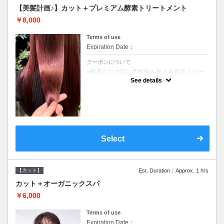
【美髪計画♪】カット＋プレミアム酵素トリートメント
￥8,000
Terms of use
Expiration Date：
クーポンについて
●酵素の力で髪に柔軟性を与える最新トリー
トメント●ＳＢ込●長さ料金あり《こちらのク
See details
ーポンご利用のお客様のみ》オリジナル酵素
ミストが10%offでご購入いただけます☆
Select
【カット】
Est. Duration：Approx. 1 hrs
カット＋オーガニックスパ
￥6,000
Terms of use
Expiration Date：