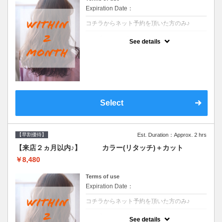
Expiration Date：
コチラからネット予約を頂いた方のみ♪
クーポンについて
See details
●前回の来店日から２ヶ月以内のお客様専用
クーポンです●シャンプーブロー込
Select
【早割優待】
Est. Duration：Approx. 2 hrs
【来店２ヵ月以内♪】 カラー(リタッチ)＋カット
￥8,480
Terms of use
Expiration Date：
コチラからネット予約を頂いた方のみ♪
クーポンについて
See details