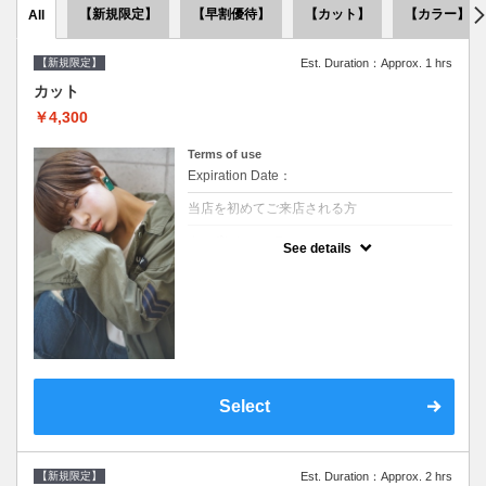
【新規限定】
【早割優待】
【カット】
【カラー】
All
【新規限定】
Est. Duration：Approx. 1 hrs
カット
￥4,300
Terms of use
Expiration Date：
当店を初めてご来店される方
クーポンについて
See details
●シャンプーブロー込●似合うスタイルをご提
案させて頂きます●次回以降は早期割引で10
～20%off
Select
【新規限定】
Est. Duration：Approx. 2 hrs