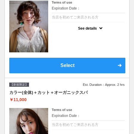
Terms of use
Expiration Date：
当店を初めてご来店される方
クーポンについて
See details
●シャンプーブロー込/ロング料金あり●濃密
なＣＭＣクリームがダメージ部に浸透し補修
するＴＲ●次回以降は早期割引で10～20%off
Select
【新規限定】
Est. Duration：Approx. 2 hrs
カラー(全体)＋カット＋オーガニックスパ
￥11,000
Terms of use
Expiration Date：
当店を初めてご来店される方
クーポンについて