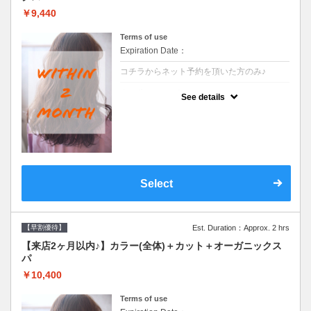
￥9,440
Terms of use
Expiration Date：
コチラからネット予約を頂いた方のみ♪
クーポンについて
See details
●前回の来店日から２ヶ月以内のお客様専用
クーポンです●シャンプーブロー込
Select
【早割優待】
Est. Duration：Approx. 2 hrs
【来店2ヶ月以内♪】カラー(全体)＋カット＋オーガニックス
パ
￥10,400
Terms of use