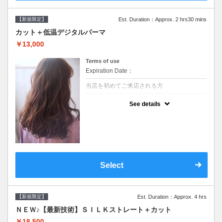
【新規限定】
Est. Duration：Approx. 2 hrs30 mins
カット＋低温デジタルパーマ
￥13,000
Terms of use
Expiration Date：
当店を初めてご来店される方
クーポンについて
See details
●シャンプーブロー込●低温なので髪の負担も
少なく、乾かすだけでも理想のスタイルに●
選べるシャンプー●次回以降は早期割引で10
～20%off
Select
【新規限定】
Est. Duration：Approx. 4 hrs
ＮＥＷ♪【最新技術】ＳＩＬＫストレート＋カット
￥18,500