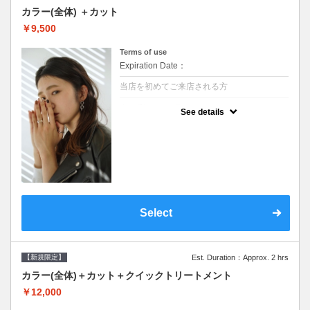
カラー(全体) ＋カット
￥9,500
Terms of use
Expiration Date：
当店を初めてご来店される方
クーポンについて
See details
●シャンプーブロー込●ロング料金あり●お客
様に似合うトレンドカラーをご提案させて頂
きます●選べるシャンプー●次回以降は早期割
引で10～20%off
Select
【新規限定】
Est. Duration：Approx. 2 hrs
カラー(全体)＋カット＋クイックトリートメント
￥12,000