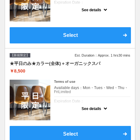
Expiration Date：
See details
新規限定の平日のみのクーポンです★
クーポンについて
平日クーポン●シャンプーブロー込●ロング料
金あり●お客様に似合うトレンドカラーをご
Select
提案させて頂きます●選べるシャンプー付き●
次回以降は早期割引で10～20%off
【新規限定】
Est. Duration：Approx. 1 hrs30 mins
★平日のみ★カラー(全体)＋オーガニックスパ
￥8,500
Terms of use
Available days：Mon・Tues・Wed・Thu・
FriLimited
Expiration Date：
See details
新規限定の平日のみのクーポンです★
クーポンについて
平日クーポン●シャンプーブロー込●ロング料
金あり●お客様に似合うトレンドカラーをご
Select
提案させて頂きます●選べるシャンプー付き●
次回以降は早期割引で10～20%off