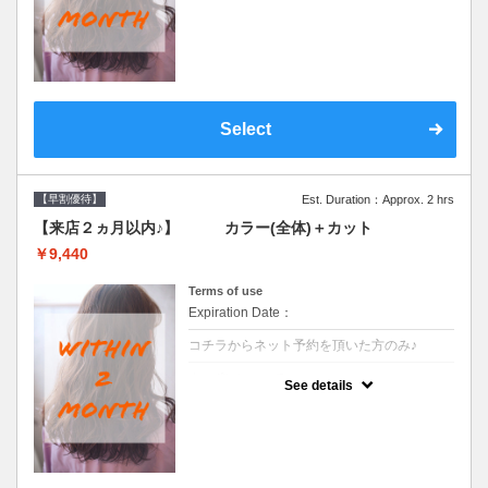
●前回の来店日から２ヶ月以内のお客様専用
クーポンです●シャンプーブロー込
Select
【早割優待】
Est. Duration：Approx. 2 hrs
【来店２ヵ月以内♪】 カラー(全体)＋カット
￥9,440
Terms of use
Expiration Date：
コチラからネット予約を頂いた方のみ♪
クーポンについて
See details
●前回の来店日から２ヶ月以内のお客様専用
クーポンです●シャンプーブロー込※ロング
料金→S+550 M+1100 L+1650 LL+2200