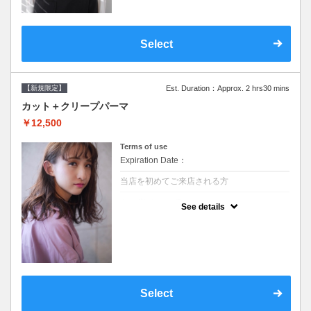
Select
【新規限定】
Est. Duration：Approx. 2 hrs30 mins
カット＋クリープパーマ
￥12,500
Terms of use
Expiration Date：
当店を初めてご来店される方
クーポンについて
See details
●シャンプーブロー込●湿熱を利用することで
通常のパーマよりダメージを軽減し、柔らか
い弾力のあるカールが実現●選べるシャンプ
ー★次回以降は早期割引で10～20%off★
Select