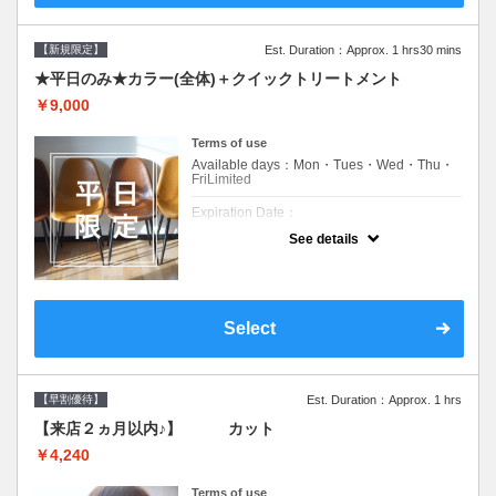
【新規限定】
Est. Duration：Approx. 1 hrs30 mins
★平日のみ★カラー(全体)＋クイックトリートメント
￥9,000
Terms of use
Available days：Mon・Tues・Wed・Thu・
FriLimited
Expiration Date：
See details
新規限定の平日のみのクーポンです★
クーポンについて
平日クーポン●シャンプーブロー込●ロング料
金あり●お客様に似合うトレンドカラーをご
Select
提案させて頂きます●選べるシャンプー付き●
次回以降は早期割引で10～20%off
【早割優待】
Est. Duration：Approx. 1 hrs
【来店２ヵ月以内♪】 カット
￥4,240
Terms of use