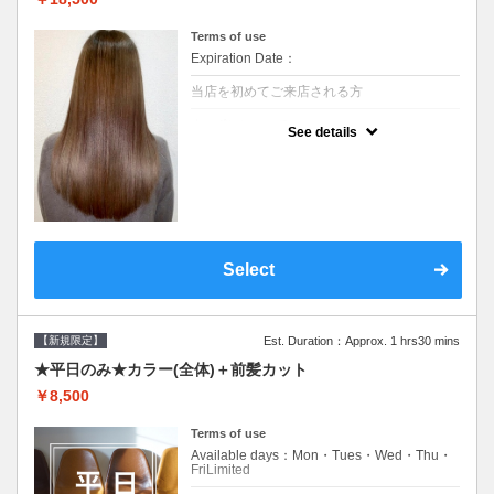
Terms of use
Expiration Date：
当店を初めてご来店される方
クーポンについて
See details
痛みの原因となるアルカリを使用しない、酸
性～弱酸性域でかける最高峰のストレート♪
痛ませたくない！ツンツンはイヤ！柔らかい
手触りにしたい！そんな方にオススメ☆※ロ
ング料金あり
Select
【新規限定】
Est. Duration：Approx. 1 hrs30 mins
★平日のみ★カラー(全体)＋前髪カット
￥8,500
Terms of use
Available days：Mon・Tues・Wed・Thu・
FriLimited