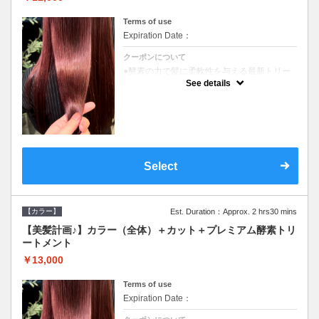
Terms of use
Expiration Date：
クーポンについて
●酵素の力で髪に柔軟性を与える最新トリー
トメント●ＳＢ込●長さ料金あり《こちらのク
See details
ーポンご利用のお客様のみ》オリジナル酵素
ミストが10%offでご購入いただけます☆
Select
【カラー】
Est. Duration：Approx. 2 hrs30 mins
【美髪計画♪】カラー（全体）＋カット＋プレミアム酵素トリ
ートメント
￥13,000
Terms of use
Expiration Date：