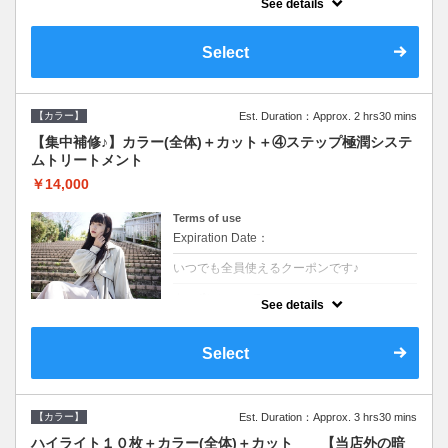
See details
●ロング料金あり●シャンプーブロー込
●TOKIO等の髪の内部から修復し美髪へと導
く最新4stepトリートメント☆内側からしっ
Select
かり修復したい方に♪
【カラー】
Est. Duration：Approx. 2 hrs30 mins
【集中補修♪】カラー(全体)＋カット＋④ステップ極潤システ
ムトリートメント
￥14,000
Terms of use
Expiration Date：
いつでも全員使えるクーポンです♪
クーポンについて
See details
●ロング料金あり●シャンプーブロー込
●TOKIO等の髪の内部から修復し美髪へと導
く最新4stepトリートメント☆内側からしっ
Select
かり修復したい方に♪
【カラー】
Est. Duration：Approx. 3 hrs30 mins
ハイライト１０枚＋カラー(全体)＋カット 【当店外の暗