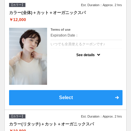
【カラー】
Est. Duration：Approx. 2 hrs
カラー(全体)＋カット＋オーガニックスパ
￥12,000
Terms of use
Expiration Date：
いつでも全員使えるクーポンです♪
クーポンについて
See details
●ロング料金あり●シャンプーブロー込●オー
ガニッククリームで頭皮環境を整えリフレッ
シュ♪通常のシャンプー台で行う気軽なスパ
です●＋1100でアロマリラックススパに変更
できます♪
Select
【カラー】
Est. Duration：Approx. 2 hrs
カラー(リタッチ)＋カット＋オーガニックスパ
￥10,800