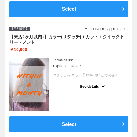
Select
【早割優待】
Est. Duration：Approx. 2 hrs
【来店2ヶ月以内♪】カラー(リタッチ)＋カット＋クイックト
リートメント
￥10,800
Terms of use
Expiration Date：
コチラからネット予約を頂いた方のみ♪
クーポンについて
See details
●前回の来店日から２ヶ月以内のお客様専用
クーポンです●シャンプーブロー込
Select