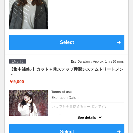
●シャンプーブロー込●濃密なＣＭＣクリーム
がダメージ部に浸透し補修するＴＲ
Select
【カット】
Est. Duration：Approx. 1 hrs30 mins
【集中補修♪】カット＋④ステップ極潤システムトリートメン
ト
￥9,000
Terms of use
Expiration Date：
いつでも全員使えるクーポンです♪
クーポンについて
See details
●シャンプーブロー込●TOKIO等の髪の内部か
ら修復し美髪へと導く最新4stepトリートメ
ント☆内側からしっかり修復したい方に♪
Select