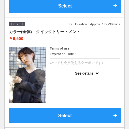
Select
【カラー】
Est. Duration：Approx. 1 hrs30 mins
カラー(全体)＋クイックトリートメント
￥9,500
Terms of use
Expiration Date：
いつでも全員使えるクーポンです♪
クーポンについて
See details
●ロング料金あり●シャンプーブロー込●濃密
なＣＭＣクリームがダメージ部に浸透し補修
するＴＲ
Select