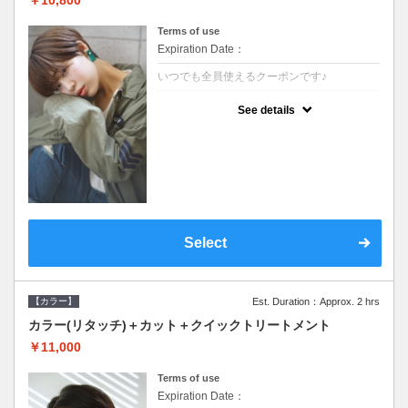
Terms of use
Expiration Date：
いつでも全員使えるクーポンです♪
クーポンについて
See details
●シャンプーブロー込●根元(3cmまで)のカラ
ーをご希望の方※グレーカラー(白髪染め)も
ＯＫ●オーガニッククリームで頭皮環境を整
えリフレッシュ●＋1100でアロマリラックス
スパに変更できます♪
Select
【カラー】
Est. Duration：Approx. 2 hrs
カラー(リタッチ)＋カット＋クイックトリートメント
￥11,000
Terms of use
Expiration Date：