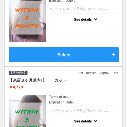
Expiration Date：
コチラからネット予約を頂いた方のみ♪
クーポンについて
See details
●前回の来店日から２ヶ月以内のお客様専用
クーポンです●シャンプーブロー込※ロング
料金→S+550 M+1100 L+1650 LL+2200
Select
【早割優待】
Est. Duration：Approx. 1 hrs
【来店３ヶ月以内♪】 カット
￥4,770
Terms of use
Expiration Date：
コチラからネット予約を頂いた方のみ♪
クーポンについて
See details
●前回の来店日から３ヶ月以内のお客様専用