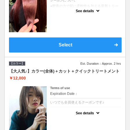
クーポンについて
●酵素の力で髪に柔軟性を与える最新トリー
トメント●ＳＢ込●長さ料金あり《こちらのク
See details
ーポンご利用のお客様のみ》オリジナル酵素
ミストが10%offでご購入いただけます☆
Select
【カラー】
Est. Duration：Approx. 2 hrs
【大人気♪】カラー(全体)＋カット＋クイックトリートメント
￥12,000
Terms of use
Expiration Date：
いつでも全員使えるクーポンです♪
クーポンについて
See details
●ロング料金あり●シャンプーブロー込●濃密
なＣＭＣクリームがダメージ部に浸透し補修
するＴＲ