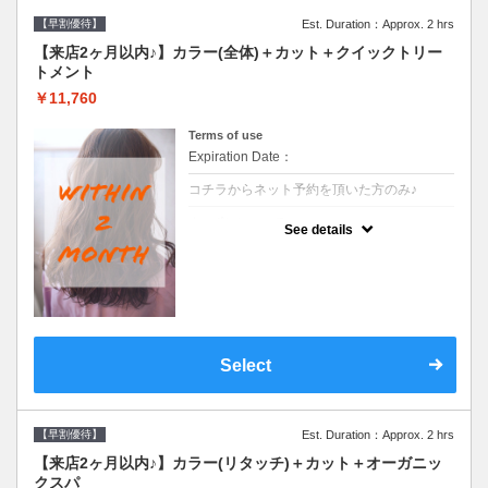
【早割優待】
Est. Duration：Approx. 2 hrs
【来店2ヶ月以内♪】カラー(全体)＋カット＋クイックトリー
トメント
￥11,760
Terms of use
Expiration Date：
コチラからネット予約を頂いた方のみ♪
クーポンについて
See details
●前回の来店日から２ヶ月以内のお客様専用
クーポンです●シャンプーブロー込※ロング
料金→S+550 M+1100 L+1650 LL+2200
Select
【早割優待】
Est. Duration：Approx. 2 hrs
【来店2ヶ月以内♪】カラー(リタッチ)＋カット＋オーガニッ
クスパ