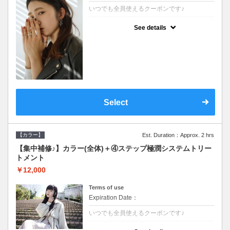
いつでも全員使えるクーポンです♪
クーポンについて
See details
●シャンプーブロー込●根元(3cmまで)のカラ
ーをご希望の方※グレーカラー(白髪染め)も
ＯＫ●濃密なＣＭＣクリームがダメージ部に
浸透し補修するＴＲ
Select
【カラー】
Est. Duration：Approx. 2 hrs
【集中補修♪】カラー(全体)＋④ステップ極潤システムトリー
トメント
￥12,000
Terms of use
Expiration Date：
いつでも全員使えるクーポンです♪
クーポンについて