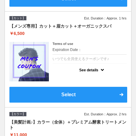
【カット】
Est. Duration：Approx. 1 hrs
【メンズ専用】カット＋眉カット＋オーガニックスパ
￥6,500
Terms of use
Expiration Date：
いつでも全員使えるクーポンです♪
クーポンについて
See details
●メンズ専用クーポン●シャンプースタイリン
グ込●オーガニッククリームで頭皮環境を整
えリフレッシュ♪通常のシャンプー台で行う
気軽なスパです☆
Select
【カラー】
Est. Duration：Approx. 2 hrs
【美髪計画♪】カラー（全体）＋プレミアム酵素トリートメン
ト
￥11,000