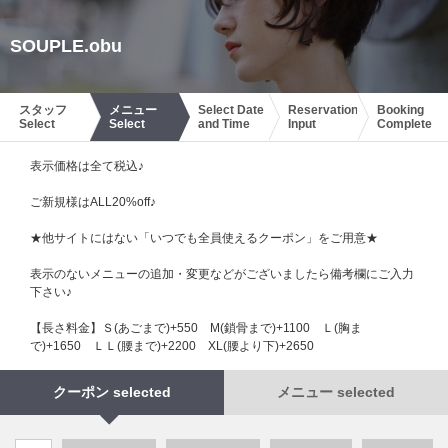
SOUPLE.obu
スタッフ
メニュー
Select Date
Reservation
Booking
Select
Select
and Time
Input
Complete
表示価格は全て税込♪
ご新規様はALL20%off♪
★他サイトにはない「いつでも全員使えるクーポン」をご用意★
表示のないメニューの追加・変更などがございましたら備考欄にご入力
下さい♪
【長さ料金】Ｓ(あごまで)+550 М(鎖骨まで)+1100 Ｌ(胸ま
で)+1650 ＬＬ(腰まで)+2200 XL(腰より下)+2650
クーポン selected
メニュー selected