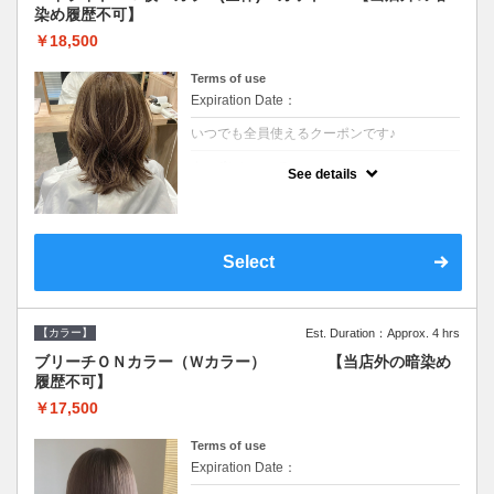
染め履歴不可】
￥18,500
Terms of use
Expiration Date：
いつでも全員使えるクーポンです♪
クーポンについて
See details
●少ない枚数で立体感と動きを演出♪カウンセ
リングもしっかり●根元のブリーチでも同じ
価格です●SB込/ロング料金あり●追いブリー
チは＋3300
Select
【カラー】
Est. Duration：Approx. 4 hrs
ブリーチＯＮカラー（Ｗカラー） 【当店外の暗染め
履歴不可】
￥17,500
Terms of use
Expiration Date：