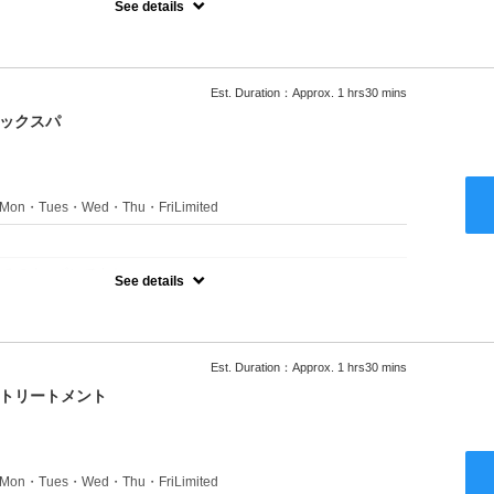
See details
ャンプーブロー込●ロング料金あり●お客様に似合うトレンドカラー
きます●選べるシャンプー付き●次回以降は早期割引で10～20%off
Est. Duration：Approx. 1 hrs30 mins
ニックスパ
s：Mon・Tues・Wed・Thu・FriLimited
：
のみのクーポンです★
See details
ャンプーブロー込●ロング料金あり●お客様に似合うトレンドカラー
きます●選べるシャンプー付き●次回以降は早期割引で10～20%off
Est. Duration：Approx. 1 hrs30 mins
クトリートメント
s：Mon・Tues・Wed・Thu・FriLimited