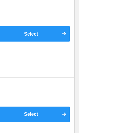
Select
Select