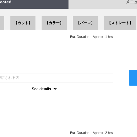
ected
メニュー
】
【カット】
【カラー】
【パーマ】
【ストレート】
Est. Duration：Approx. 1 hrs
：
来店される方
See details
ー込●似合うスタイルをご提案させて頂きます●次回以降は早期割引
Est. Duration：Approx. 2 hrs