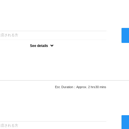
：
来店される方
See details
ー込●最新の髪に優しい薬剤を使用★外国人風のクセ毛パーマも●選
次回以降は早期割引で10～20%off★
Est. Duration：Approx. 2 hrs30 mins
：
来店される方