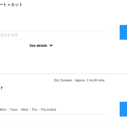
ート＋カット
：
来店される方
See details
るアルカリを使用しない、酸性～弱酸性域でかける最高峰のストレー
ない！ツンツンはイヤ！柔らかい手触りにしたい！そんな方にオススメ
あり
Est. Duration：Approx. 1 hrs30 mins
ト
s：Mon・Tues・Wed・Thu・FriLimited
：
のみのクーポンです★