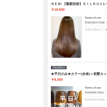
ＮＥＷ♪【最新技術】ＳＩＬＫストレ
￥18,500
Terms of use
Expiration Date
当店を初めてご
クーポンについて
痛みの原因とな
ト♪痛ませたく
☆※ロング料金
【新規限定】
★平日のみ★カラー(全体)＋前髪カッ
￥8,500
Terms of use
Available day
Expiration Date
新規限定の平日