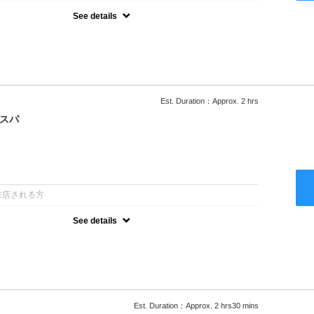
See details
ー込/ロング料金あり●濃密なＣＭＣクリームがダメージ部に浸透し補
降は早期割引で10～20%off
Est. Duration：Approx. 2 hrs
クスパ
：
来店される方
See details
ー込/ロング料金あり●オーガニッククリームで頭皮環境を整えリフレ
ャンプー台で行う気軽なスパです●＋1100でアロマリラックススパに
以降は早期割引で10～20%off
Est. Duration：Approx. 2 hrs30 mins