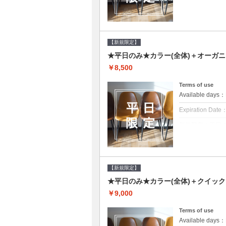
クーポンについて
平日クーポン●シ
をご提案させて頂
【新規限定】
★平日のみ★カラー(全体)＋オーガ
￥8,500
Terms of use
Available day
Expiration Date
新規限定の平日
クーポンについて
平日クーポン●シ
をご提案させて頂
【新規限定】
★平日のみ★カラー(全体)＋クイッ
￥9,000
Terms of use
Available day