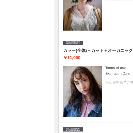
クーポンについて
●シャンプーブロ
修するＴＲ●次回以
【新規限定】
カラー(全体)＋カット＋オーガニッ
￥11,000
Terms of use
Expiration Date
当店を初めてご
クーポンについて
●シャンプーブロ
ッシュ♪通常のシ
変更できます♪次回
【新規限定】