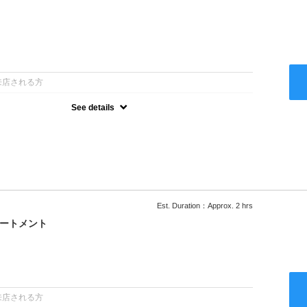
：
来店される方
See details
ー込●ロング料金あり●お客様に似合うトレンドカラーをご提案させ
るシャンプー●次回以降は早期割引で10～20%off
Est. Duration：Approx. 2 hrs
リートメント
：
来店される方