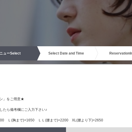
ニュー
Select
Select Date and Time
Reservation
I
ン」をご用意★
したら備考欄にご入力下さい♪
0 Ｌ(胸まで)+1650 ＬＬ(腰まで)+2200 XL(腰より下)+2650