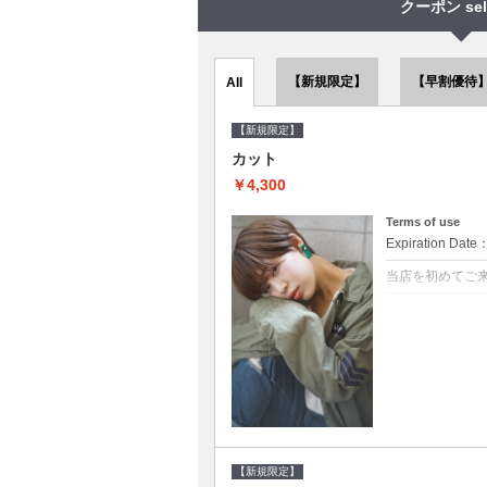
クーポン sel
【新規限定】
【早割優待
All
【新規限定】
カット
￥4,300
Terms of use
Expiration Date
当店を初めてご
クーポンについて
●シャンプーブロ
で10～20%off
【新規限定】