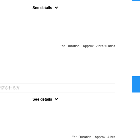
See details
ロー込●湿熱を利用することで通常のパーマよりダメージを軽減し、柔
カールが実現●選べるシャンプー★次回以降は早期割引で10～
Est. Duration：Approx. 2 hrs30 mins
：
来店される方
See details
ロー込●低温なので髪の負担も少なく、乾かすだけでも理想のスタイル
ー●次回以降は早期割引で10～20%off
Est. Duration：Approx. 4 hrs