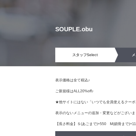
SOUPLE.obu
スタッフ
Select
メ
表示価格は全て税込♪
ご新規様はALL20%off♪
★他サイトにはない「いつでも全員使えるクーポ
表示のないメニューの追加・変更などがございま
【長さ料金】Ｓ(あごまで)+550 М(鎖骨まで)+110