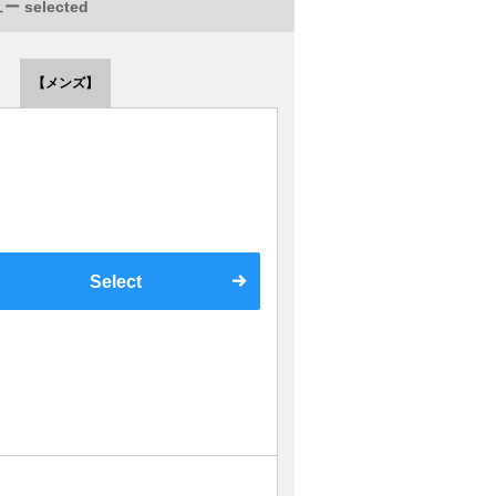
 selected
【メンズ】
Select