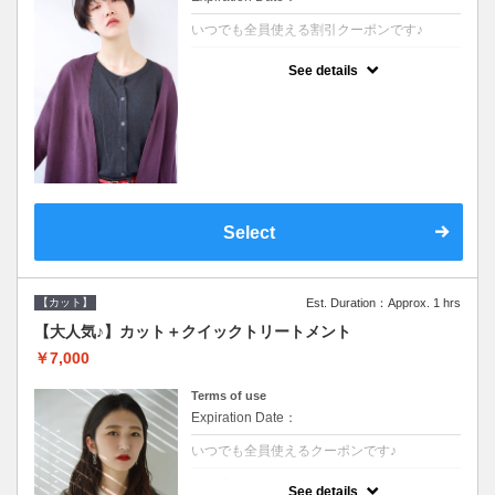
いつでも全員使える割引クーポンです♪
クーポンについて
See details
●シャンプーブロー込●オーガニッククリーム
で頭皮環境を整えリフレッシュ♪通常のシャ
ンプー台で行う気軽なスパです●＋1100でア
ロマリラックススパに変更できます♪
Select
【カット】
Est. Duration：Approx. 1 hrs
【大人気♪】カット＋クイックトリートメント
￥7,000
Terms of use
Expiration Date：
いつでも全員使えるクーポンです♪
クーポンについて
See details