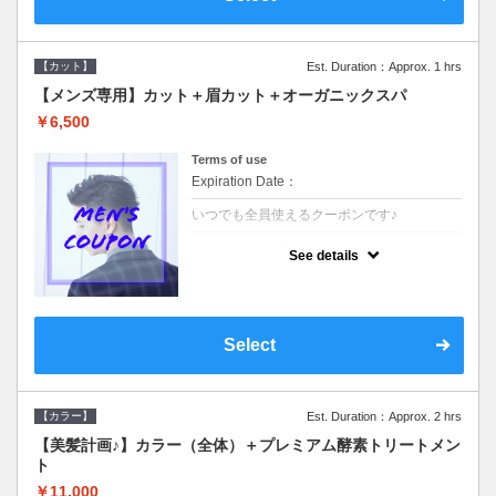
【カット】
Est. Duration：Approx. 1 hrs
【メンズ専用】カット＋眉カット＋オーガニックスパ
￥6,500
Terms of use
Expiration Date：
いつでも全員使えるクーポンです♪
クーポンについて
See details
●メンズ専用クーポン●シャンプースタイリン
グ込●オーガニッククリームで頭皮環境を整
えリフレッシュ♪通常のシャンプー台で行う
気軽なスパです☆
Select
【カラー】
Est. Duration：Approx. 2 hrs
【美髪計画♪】カラー（全体）＋プレミアム酵素トリートメン
ト
￥11,000