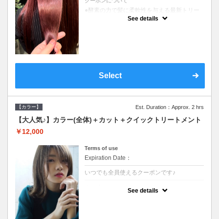
クーポンについて
●酵素の力で髪に柔軟性を与える最新トリー
トメント●ＳＢ込●長さ料金あり《こちらのク
See details
ーポンご利用のお客様のみ》オリジナル酵素
ミストが10%offでご購入いただけます☆
Select
【カラー】
Est. Duration：Approx. 2 hrs
【大人気♪】カラー(全体)＋カット＋クイックトリートメント
￥12,000
Terms of use
Expiration Date：
いつでも全員使えるクーポンです♪
クーポンについて
See details
●ロング料金あり●シャンプーブロー込●濃密
なＣＭＣクリームがダメージ部に浸透し補修
するＴＲ