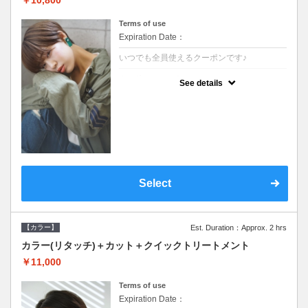
Terms of use
Expiration Date：
いつでも全員使えるクーポンです♪
クーポンについて
See details
●シャンプーブロー込●根元(3cmまで)のカラ
ーをご希望の方※グレーカラー(白髪染め)も
ＯＫ●オーガニッククリームで頭皮環境を整
えリフレッシュ●＋1100でアロマリラックス
スパに変更できます♪
Select
【カラー】
Est. Duration：Approx. 2 hrs
カラー(リタッチ)＋カット＋クイックトリートメント
￥11,000
Terms of use
Expiration Date：