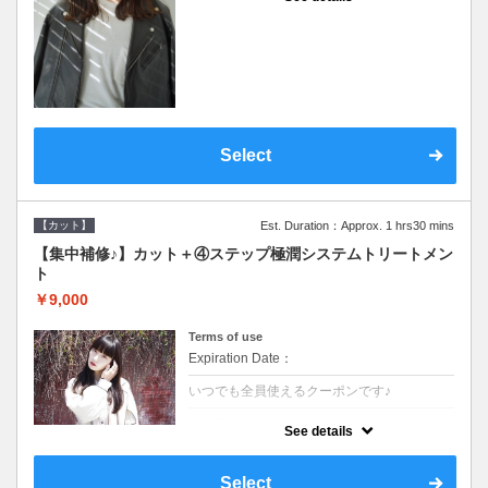
●シャンプーブロー込●濃密なＣＭＣクリーム
がダメージ部に浸透し補修するＴＲ
Select
【カット】
Est. Duration：Approx. 1 hrs30 mins
【集中補修♪】カット＋④ステップ極潤システムトリートメン
ト
￥9,000
Terms of use
Expiration Date：
いつでも全員使えるクーポンです♪
クーポンについて
See details
●シャンプーブロー込●TOKIO等の髪の内部か
ら修復し美髪へと導く最新4stepトリートメ
ント☆内側からしっかり修復したい方に♪
Select