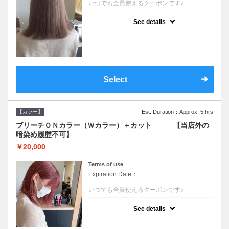
いつでも全員使えるクーポンです♪
クーポンについて
See details
●ブリーチと全体のカラーも含む２度の施術
となります●根元(リタッチ)のブリーチでも同
じ価格となります●シャンプーブロー込/ロン
グ料金あり●追いブリーチは＋3300●Ｗブリ
ーチは＋5500
Select
【カラー】
Est. Duration：Approx. 5 hrs
ブリーチＯＮカラー（Ｗカラー）＋カット 【当店外の
暗染め履歴不可】
￥20,000
Terms of use
Expiration Date：
いつでも全員使えるクーポンです♪
クーポンについて
See details
●ブリーチと全体のカラーも含む２度の施術
となります●根元(リタッチ)のブリーチでも同
じ価格となります●シャンプーブロー込/ロン