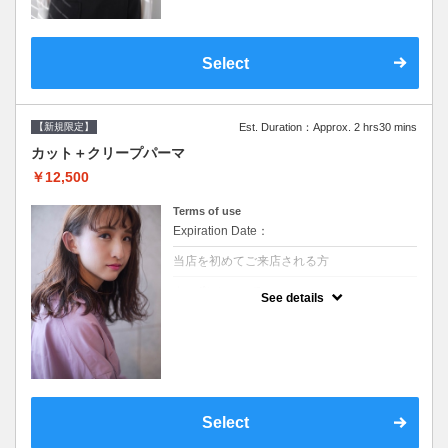
Select
【新規限定】
Est. Duration：Approx. 2 hrs30 mins
カット＋クリープパーマ
￥12,500
Terms of use
Expiration Date：
当店を初めてご来店される方
クーポンについて
See details
●シャンプーブロー込●湿熱を利用することで
通常のパーマよりダメージを軽減し、柔らか
い弾力のあるカールが実現●選べるシャンプ
ー★次回以降は早期割引で10～20%off★
Select