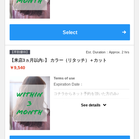
クーポンです●シャンプーブロー込
Select
【早割優待】
Est. Duration：Approx. 2 hrs
【来店3ヵ月以内♪】 カラー（リタッチ）＋カット
￥9,540
Terms of use
Expiration Date：
コチラからネット予約を頂いた方のみ♪
クーポンについて
See details
●前回の来店日から３ヶ月以内のお客様専用
クーポンです●シャンプーブロー込