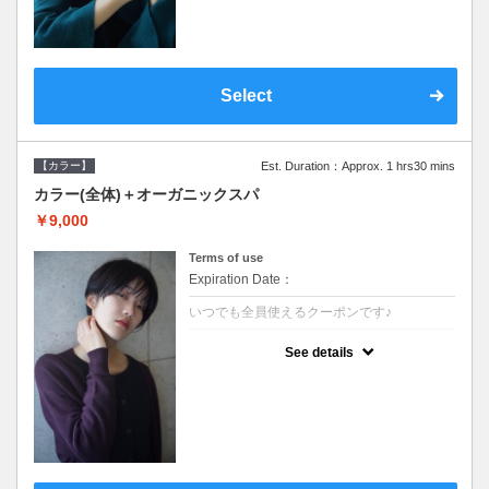
Select
【カラー】
Est. Duration：Approx. 1 hrs30 mins
カラー(全体)＋オーガニックスパ
￥9,000
Terms of use
Expiration Date：
いつでも全員使えるクーポンです♪
クーポンについて
See details
●ロング料金あり ●シャンプーブロー込●オ
ーガニッククリームで頭皮環境を整えリフレ
ッシュ♪通常のシャンプー台で行う気軽なス
パです●＋1100でアロマリラックススパに変
更できます♪