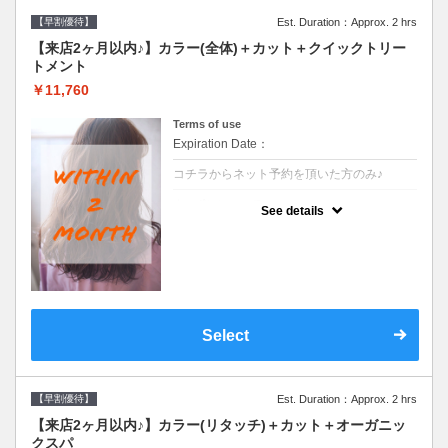
【早割優待】
Est. Duration：Approx. 2 hrs
【来店2ヶ月以内♪】カラー(全体)＋カット＋クイックトリー
トメント
￥11,760
Terms of use
Expiration Date：
コチラからネット予約を頂いた方のみ♪
クーポンについて
See details
●前回の来店日から２ヶ月以内のお客様専用
クーポンです●シャンプーブロー込※ロング
料金→S+550 M+1100 L+1650 LL+2200
Select
【早割優待】
Est. Duration：Approx. 2 hrs
【来店2ヶ月以内♪】カラー(リタッチ)＋カット＋オーガニッ
クスパ