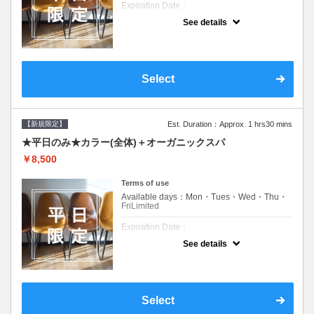
Expiration Date：
See details
新規限定の平日のみのクーポンです★
クーポンについて
平日クーポン●シャンプーブロー込●ロング料
金あり●お客様に似合うトレンドカラーをご
Select
提案させて頂きます●選べるシャンプー付き●
次回以降は早期割引で10～20%off
【新規限定】
Est. Duration：Approx. 1 hrs30 mins
★平日のみ★カラー(全体)＋オーガニックスパ
￥8,500
Terms of use
Available days：Mon・Tues・Wed・Thu・
FriLimited
Expiration Date：
See details
新規限定の平日のみのクーポンです★
クーポンについて
平日クーポン●シャンプーブロー込●ロング料
金あり●お客様に似合うトレンドカラーをご
Select
提案させて頂きます●選べるシャンプー付き●
次回以降は早期割引で10～20%off