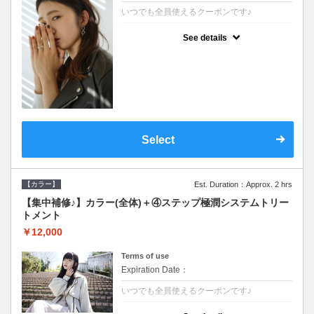
いつでも全員使えるクーポンです♪
クーポンについて
See details
●シャンプーブロー込●根元(3cmまで)のカラ
ーをご希望の方※グレーカラー(白髪染め)も
ＯＫ●濃密なＣＭＣクリームがダメージ部に
浸透し補修するＴＲ
Select
【カラー】
Est. Duration：Approx. 2 hrs
【集中補修♪】カラー(全体)＋④ステップ極潤システムトリー
トメント
￥12,000
Terms of use
Expiration Date：
いつでも全員使えるクーポンです♪
クーポンについて