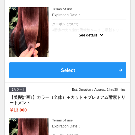
Terms of use
Expiration Date：
クーポンについて
●酵素の力で髪に柔軟性を与える最新トリー
トメント●ＳＢ込●長さ料金あり《こちらのク
See details
ーポンご利用のお客様のみ》オリジナル酵素
ミストが10%offでご購入いただけます☆
Select
【カラー】
Est. Duration：Approx. 2 hrs30 mins
【美髪計画♪】カラー（全体）＋カット＋プレミアム酵素トリ
ートメント
￥13,000
Terms of use
Expiration Date：