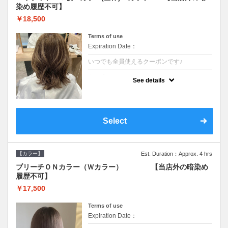
染め履歴不可】
￥18,500
Terms of use
Expiration Date：
いつでも全員使えるクーポンです♪
クーポンについて
See details
●少ない枚数で立体感と動きを演出♪カウンセ
リングもしっかり●根元のブリーチでも同じ
価格です●SB込/ロング料金あり●追いブリー
チは＋3300
Select
【カラー】
Est. Duration：Approx. 4 hrs
ブリーチＯＮカラー（Ｗカラー） 【当店外の暗染め
履歴不可】
￥17,500
Terms of use
Expiration Date：