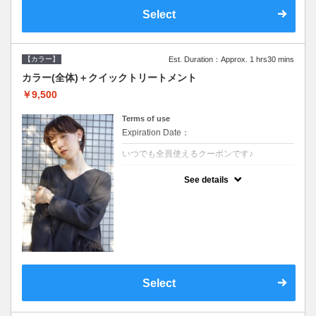
Select
【カラー】
Est. Duration：Approx. 1 hrs30 mins
カラー(全体)＋クイックトリートメント
￥9,500
Terms of use
Expiration Date：
いつでも全員使えるクーポンです♪
クーポンについて
See details
●ロング料金あり●シャンプーブロー込●濃密
なＣＭＣクリームがダメージ部に浸透し補修
するＴＲ
Select