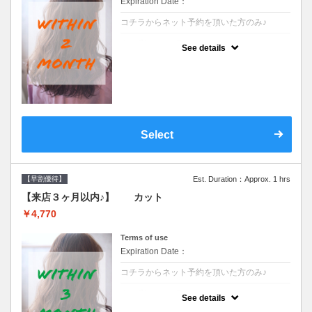
Expiration Date：
コチラからネット予約を頂いた方のみ♪
クーポンについて
See details
●前回の来店日から２ヶ月以内のお客様専用
クーポンです●シャンプーブロー込※ロング
料金→S+550 M+1100 L+1650 LL+2200
Select
【早割優待】
Est. Duration：Approx. 1 hrs
【来店３ヶ月以内♪】 カット
￥4,770
Terms of use
Expiration Date：
コチラからネット予約を頂いた方のみ♪
クーポンについて
See details
●前回の来店日から３ヶ月以内のお客様専用