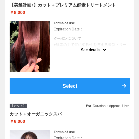
【美髪計画♪】カット＋プレミアム酵素トリートメント
￥8,000
Terms of use
Expiration Date：
クーポンについて
●酵素の力で髪に柔軟性を与える最新トリー
トメント●ＳＢ込●長さ料金あり《こちらのク
See details
ーポンご利用のお客様のみ》オリジナル酵素
ミストが10%offでご購入いただけます☆
Select
【カット】
Est. Duration：Approx. 1 hrs
カット＋オーガニックスパ
￥6,000
Terms of use
Expiration Date：