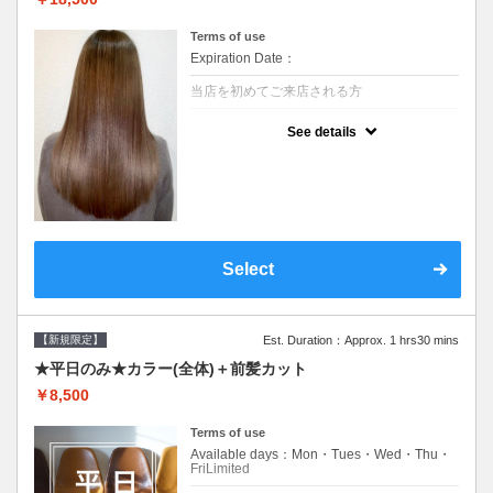
Terms of use
Expiration Date：
当店を初めてご来店される方
クーポンについて
See details
痛みの原因となるアルカリを使用しない、酸
性～弱酸性域でかける最高峰のストレート♪
痛ませたくない！ツンツンはイヤ！柔らかい
手触りにしたい！そんな方にオススメ☆※ロ
ング料金あり
Select
【新規限定】
Est. Duration：Approx. 1 hrs30 mins
★平日のみ★カラー(全体)＋前髪カット
￥8,500
Terms of use
Available days：Mon・Tues・Wed・Thu・
FriLimited