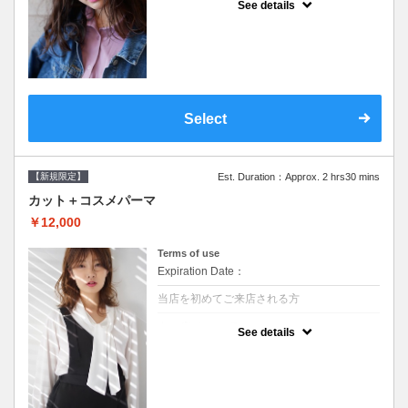
See details
●シャンプーブロー込/ロング料金あり●オー
ガニッククリームで頭皮環境を整えリフレッ
シュ♪通常のシャンプー台で行う気軽なスパ
です●＋1100でアロマリラックススパに変更
できます♪次回以降は早期割引で10～20%off
Select
【新規限定】
Est. Duration：Approx. 2 hrs30 mins
カット＋コスメパーマ
￥12,000
Terms of use
Expiration Date：
当店を初めてご来店される方
クーポンについて
See details
●シャンプーブロー込●最新の髪に優しい薬剤
を使用★外国人風のクセ毛パーマも●選べる
シャンプー★次回以降は早期割引で10～
20%off★