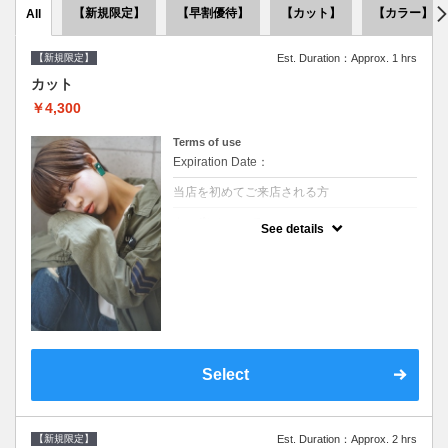
【新規限定】
【早割優待】
【カット】
【カラー】
All
【新規限定】
Est. Duration：Approx. 1 hrs
カット
￥4,300
Terms of use
Expiration Date：
当店を初めてご来店される方
クーポンについて
See details
●シャンプーブロー込●似合うスタイルをご提
案させて頂きます●次回以降は早期割引で10
～20%off
Select
【新規限定】
Est. Duration：Approx. 2 hrs