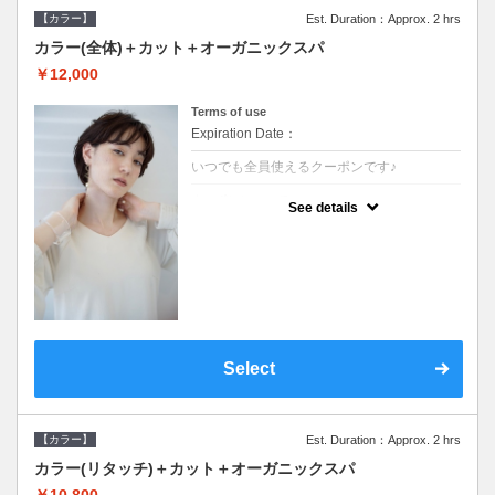
【カラー】
Est. Duration：Approx. 2 hrs
カラー(全体)＋カット＋オーガニックスパ
￥12,000
Terms of use
Expiration Date：
いつでも全員使えるクーポンです♪
クーポンについて
See details
●ロング料金あり●シャンプーブロー込●オー
ガニッククリームで頭皮環境を整えリフレッ
シュ♪通常のシャンプー台で行う気軽なスパ
です●＋1100でアロマリラックススパに変更
できます♪
Select
【カラー】
Est. Duration：Approx. 2 hrs
カラー(リタッチ)＋カット＋オーガニックスパ
￥10,800