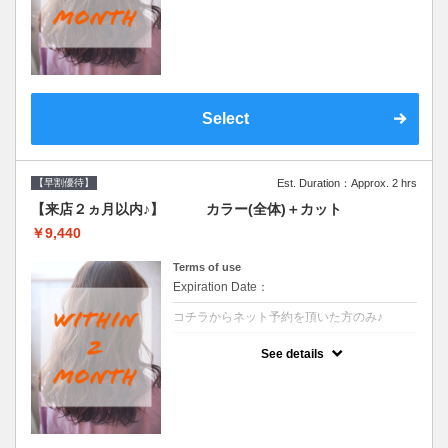
●前回の来店日から２ヶ月以内のお客様専用
クーポンです●シャンプーブロー込
Select
【早割優待】
Est. Duration：Approx. 2 hrs
【来店２ヵ月以内♪】 カラー(全体)＋カット
￥9,440
Terms of use
Expiration Date：
コチラからネット予約を頂いた方のみ♪
クーポンについて
See details
●前回の来店日から２ヶ月以内のお客様専用
クーポンです●シャンプーブロー込※ロング
料金→S+550 M+1100 L+1650 LL+2200