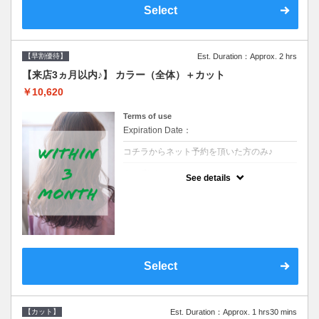
Select
【早割優待】
Est. Duration：Approx. 2 hrs
【来店3ヵ月以内♪】 カラー（全体）＋カット
￥10,620
Terms of use
Expiration Date：
コチラからネット予約を頂いた方のみ♪
クーポンについて
See details
●前回の来店日から３ヶ月以内のお客様専用
クーポンです●シャンプーブロー込※ロング
料金→S+550 M+1100 L+1650 LL+2200
Select
【カット】
Est. Duration：Approx. 1 hrs30 mins