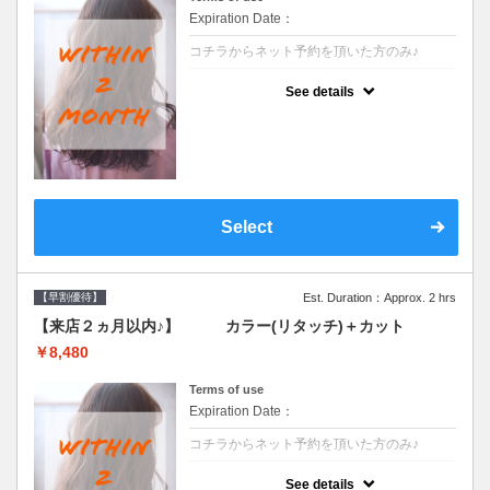
Expiration Date：
コチラからネット予約を頂いた方のみ♪
クーポンについて
See details
●前回の来店日から２ヶ月以内のお客様専用
クーポンです●シャンプーブロー込
Select
【早割優待】
Est. Duration：Approx. 2 hrs
【来店２ヵ月以内♪】 カラー(リタッチ)＋カット
￥8,480
Terms of use
Expiration Date：
コチラからネット予約を頂いた方のみ♪
クーポンについて
See details