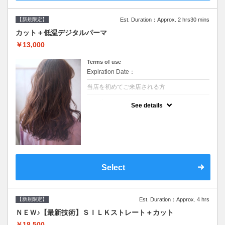
【新規限定】
Est. Duration：Approx. 2 hrs30 mins
カット＋低温デジタルパーマ
￥13,000
Terms of use
Expiration Date：
当店を初めてご来店される方
クーポンについて
See details
●シャンプーブロー込●低温なので髪の負担も
少なく、乾かすだけでも理想のスタイルに●
選べるシャンプー●次回以降は早期割引で10
～20%off
Select
【新規限定】
Est. Duration：Approx. 4 hrs
ＮＥＷ♪【最新技術】ＳＩＬＫストレート＋カット
￥18,500