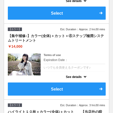
See details
●ロング料金あり●シャンプーブロー込
●TOKIO等の髪の内部から修復し美髪へと導
く最新4stepトリートメント☆内側からしっ
Select
かり修復したい方に♪
【カラー】
Est. Duration：Approx. 2 hrs30 mins
【集中補修♪】カラー(全体)＋カット＋④ステップ極潤システ
ムトリートメント
￥14,000
Terms of use
Expiration Date：
いつでも全員使えるクーポンです♪
クーポンについて
See details
●ロング料金あり●シャンプーブロー込
●TOKIO等の髪の内部から修復し美髪へと導
く最新4stepトリートメント☆内側からしっ
Select
かり修復したい方に♪
【カラー】
Est. Duration：Approx. 3 hrs30 mins
ハイライト１０枚＋カラー(全体)＋カット 【当店外の暗