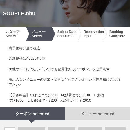
SOUPLE.obu
スタッフ
メニュー
Select Date
Reservation
Booking
Select
Select
and Time
Input
Complete
表示価格は全て税込♪
ご新規様はALL20%off♪
★他サイトにはない「いつでも全員使えるクーポン」をご用意★
表示のないメニューの追加・変更などがございましたら備考欄にご入力
下さい♪
【長さ料金】Ｓ(あごまで)+550 М(鎖骨まで)+1100 Ｌ(胸ま
で)+1650 ＬＬ(腰まで)+2200 XL(腰より下)+2650
クーポン selected
メニュー selected