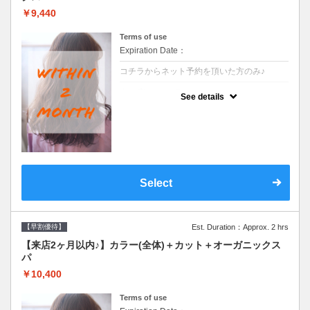
￥9,440
Terms of use
Expiration Date：
コチラからネット予約を頂いた方のみ♪
クーポンについて
See details
●前回の来店日から２ヶ月以内のお客様専用
クーポンです●シャンプーブロー込
Select
【早割優待】
Est. Duration：Approx. 2 hrs
【来店2ヶ月以内♪】カラー(全体)＋カット＋オーガニックス
パ
￥10,400
Terms of use