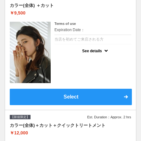
カラー(全体) ＋カット
￥9,500
Terms of use
Expiration Date：
当店を初めてご来店される方
クーポンについて
See details
●シャンプーブロー込●ロング料金あり●お客
様に似合うトレンドカラーをご提案させて頂
きます●選べるシャンプー●次回以降は早期割
引で10～20%off
Select
【新規限定】
Est. Duration：Approx. 2 hrs
カラー(全体)＋カット＋クイックトリートメント
￥12,000