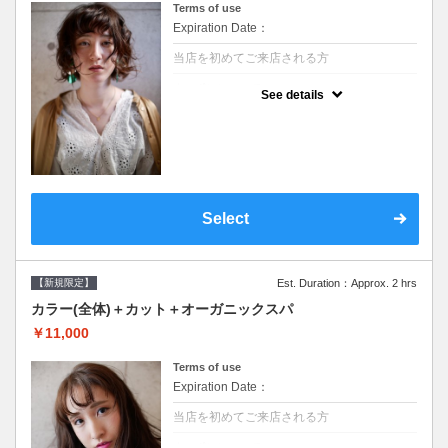
Terms of use
Expiration Date：
当店を初めてご来店される方
クーポンについて
See details
●シャンプーブロー込/ロング料金あり●濃密
なＣＭＣクリームがダメージ部に浸透し補修
するＴＲ●次回以降は早期割引で10～20%off
Select
【新規限定】
Est. Duration：Approx. 2 hrs
カラー(全体)＋カット＋オーガニックスパ
￥11,000
Terms of use
Expiration Date：
当店を初めてご来店される方
クーポンについて