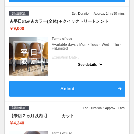
【新規限定】
Est. Duration：Approx. 1 hrs30 mins
★平日のみ★カラー(全体)＋クイックトリートメント
￥9,000
Terms of use
Available days：Mon・Tues・Wed・Thu・
FriLimited
Expiration Date：
See details
新規限定の平日のみのクーポンです★
クーポンについて
平日クーポン●シャンプーブロー込●ロング料
金あり●お客様に似合うトレンドカラーをご
Select
提案させて頂きます●選べるシャンプー付き●
次回以降は早期割引で10～20%off
【早割優待】
Est. Duration：Approx. 1 hrs
【来店２ヵ月以内♪】 カット
￥4,240
Terms of use