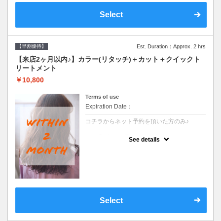
Select
【早割優待】
Est. Duration：Approx. 2 hrs
【来店2ヶ月以内♪】カラー(リタッチ)＋カット＋クイックト
リートメント
￥10,800
Terms of use
Expiration Date：
コチラからネット予約を頂いた方のみ♪
クーポンについて
See details
●前回の来店日から２ヶ月以内のお客様専用
クーポンです●シャンプーブロー込
Select