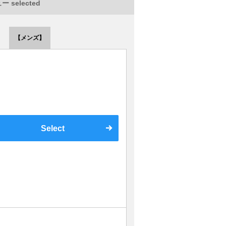
 selected
【メンズ】
Select