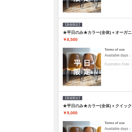
クーポンについて
平日クーポン●シ
をご提案させて頂
【新規限定】
★平日のみ★カラー(全体)＋オーガ
￥8,500
Terms of use
Available day
Expiration Date
新規限定の平日
クーポンについて
平日クーポン●シ
をご提案させて頂
【新規限定】
★平日のみ★カラー(全体)＋クイッ
￥9,000
Terms of use
Available day