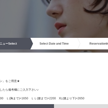
ニュー
Select
Select Date and Time
Reservation
I
ン」をご用意★
したら備考欄にご入力下さい♪
0 Ｌ(胸まで)+1650 ＬＬ(腰まで)+2200 XL(腰より下)+2650