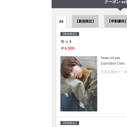
クーポン sel
【新規限定】
【早割優待
All
【新規限定】
カット
￥4,300
Terms of use
Expiration Date
当店を初めてご
クーポンについて
●シャンプーブロ
で10～20%off
【新規限定】