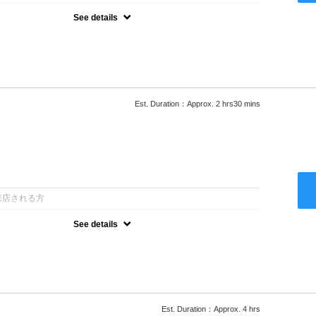
See details
ロー込●湿熱を利用することで通常のパーマよりダメージを軽減し、柔
カールが実現●選べるシャンプー★次回以降は早期割引で10～
Est. Duration：Approx. 2 hrs30 mins
：
来店される方
See details
ロー込●低温なので髪の負担も少なく、乾かすだけでも理想のスタイル
ー●次回以降は早期割引で10～20%off
Est. Duration：Approx. 4 hrs