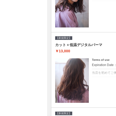
クーポンについて
●シャンプーブ
らかい弾力のある
20%off★
【新規限定】
カット＋低温デジタルパーマ
￥13,000
Terms of use
Expiration Date
当店を初めてご
クーポンについて
●シャンプーブ
に●選べるシャンプ
【新規限定】