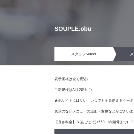
SOUPLE.obu
スタッフ
Select
メ
表示価格は全て税込♪
ご新規様はALL20%off♪
★他サイトにはない「いつでも全員使えるクーポ
表示のないメニューの追加・変更などがございま
【長さ料金】Ｓ(あごまで)+550 М(鎖骨まで)+110