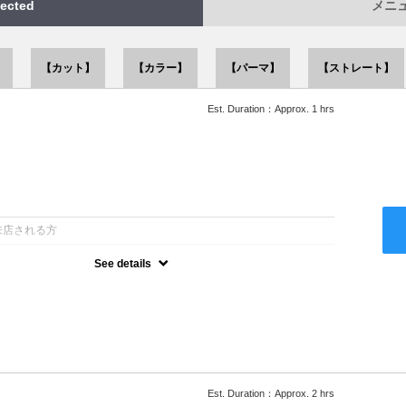
ected
メニュー
】
【カット】
【カラー】
【パーマ】
【ストレート】
Est. Duration：Approx. 1 hrs
：
来店される方
See details
ー込●似合うスタイルをご提案させて頂きます●次回以降は早期割引
Est. Duration：Approx. 2 hrs