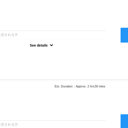
：
来店される方
See details
ー込●最新の髪に優しい薬剤を使用★外国人風のクセ毛パーマも●選
次回以降は早期割引で10～20%off★
Est. Duration：Approx. 2 hrs30 mins
：
来店される方