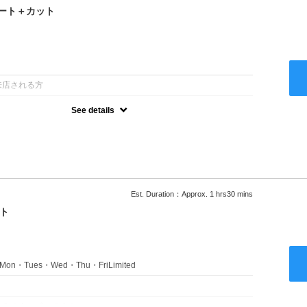
ート＋カット
：
来店される方
See details
るアルカリを使用しない、酸性～弱酸性域でかける最高峰のストレー
ない！ツンツンはイヤ！柔らかい手触りにしたい！そんな方にオススメ
あり
Est. Duration：Approx. 1 hrs30 mins
ト
s：Mon・Tues・Wed・Thu・FriLimited
：
のみのクーポンです★