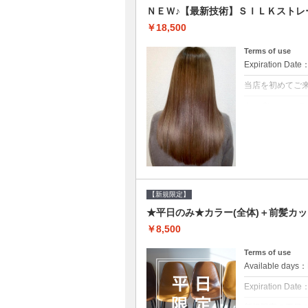
ＮＥＷ♪【最新技術】ＳＩＬＫストレ
￥18,500
Terms of use
Expiration Date
当店を初めてご
クーポンについて
痛みの原因とな
ト♪痛ませたく
☆※ロング料金
【新規限定】
★平日のみ★カラー(全体)＋前髪カッ
￥8,500
Terms of use
Available day
Expiration Date
新規限定の平日