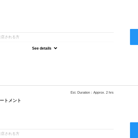
：
来店される方
See details
ー込●ロング料金あり●お客様に似合うトレンドカラーをご提案させ
るシャンプー●次回以降は早期割引で10～20%off
Est. Duration：Approx. 2 hrs
リートメント
：
来店される方