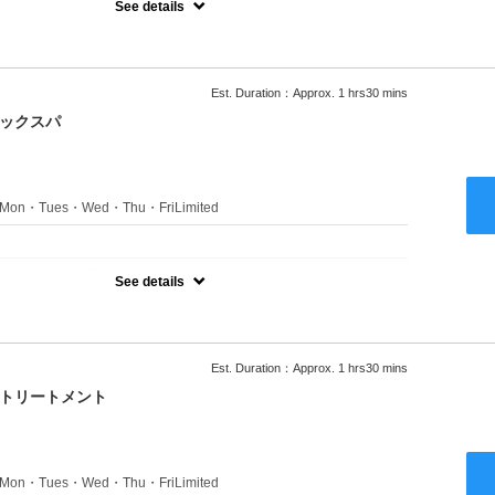
See details
ャンプーブロー込●ロング料金あり●お客様に似合うトレンドカラー
きます●選べるシャンプー付き●次回以降は早期割引で10～20%off
Est. Duration：Approx. 1 hrs30 mins
ニックスパ
s：Mon・Tues・Wed・Thu・FriLimited
：
のみのクーポンです★
See details
ャンプーブロー込●ロング料金あり●お客様に似合うトレンドカラー
きます●選べるシャンプー付き●次回以降は早期割引で10～20%off
Est. Duration：Approx. 1 hrs30 mins
クトリートメント
s：Mon・Tues・Wed・Thu・FriLimited