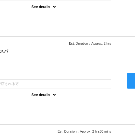
See details
ー込/ロング料金あり●濃密なＣＭＣクリームがダメージ部に浸透し補
降は早期割引で10～20%off
Est. Duration：Approx. 2 hrs
クスパ
：
来店される方
See details
ー込/ロング料金あり●オーガニッククリームで頭皮環境を整えリフレ
ャンプー台で行う気軽なスパです●＋1100でアロマリラックススパに
以降は早期割引で10～20%off
Est. Duration：Approx. 2 hrs30 mins