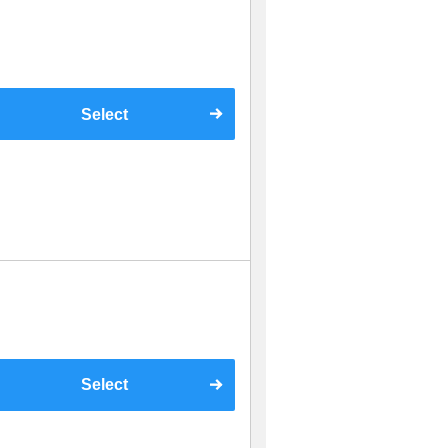
Select
Select