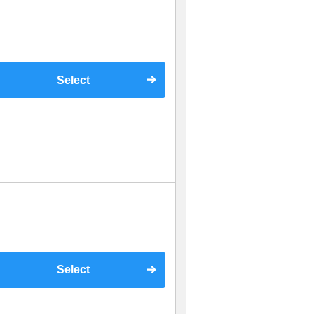
Select
Select