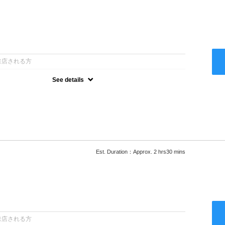
：
来店される方
See details
ー込●最新の髪に優しい薬剤を使用★外国人風のクセ毛パーマも●選
次回以降は早期割引で10～20%off★
Est. Duration：Approx. 2 hrs30 mins
：
来店される方