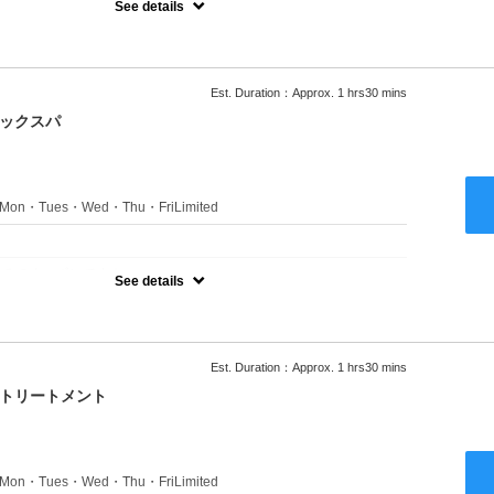
See details
ャンプーブロー込●ロング料金あり●お客様に似合うトレンドカラー
きます●選べるシャンプー付き●次回以降は早期割引で10～20%off
Est. Duration：Approx. 1 hrs30 mins
ニックスパ
s：Mon・Tues・Wed・Thu・FriLimited
：
のみのクーポンです★
See details
ャンプーブロー込●ロング料金あり●お客様に似合うトレンドカラー
きます●選べるシャンプー付き●次回以降は早期割引で10～20%off
Est. Duration：Approx. 1 hrs30 mins
クトリートメント
s：Mon・Tues・Wed・Thu・FriLimited