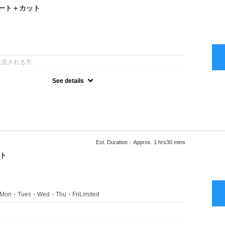
ート＋カット
：
来店される方
See details
るアルカリを使用しない、酸性～弱酸性域でかける最高峰のストレー
ない！ツンツンはイヤ！柔らかい手触りにしたい！そんな方にオススメ
あり
Est. Duration：Approx. 1 hrs30 mins
ト
s：Mon・Tues・Wed・Thu・FriLimited
：
のみのクーポンです★