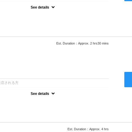
See details
ロー込●湿熱を利用することで通常のパーマよりダメージを軽減し、柔
カールが実現●選べるシャンプー★次回以降は早期割引で10～
Est. Duration：Approx. 2 hrs30 mins
：
来店される方
See details
ロー込●低温なので髪の負担も少なく、乾かすだけでも理想のスタイル
ー●次回以降は早期割引で10～20%off
Est. Duration：Approx. 4 hrs