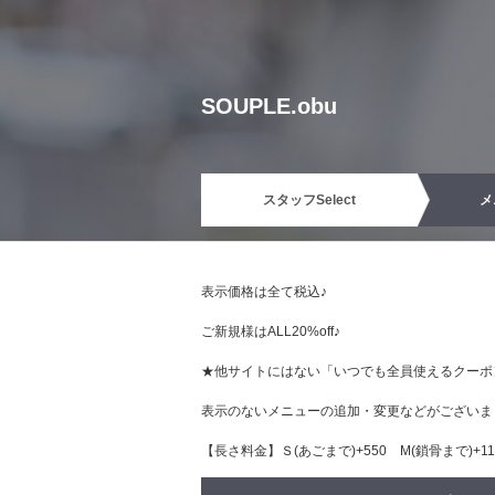
SOUPLE.obu
スタッフ
Select
メ
表示価格は全て税込♪
ご新規様はALL20%off♪
★他サイトにはない「いつでも全員使えるクーポ
表示のないメニューの追加・変更などがございま
【長さ料金】Ｓ(あごまで)+550 М(鎖骨まで)+110