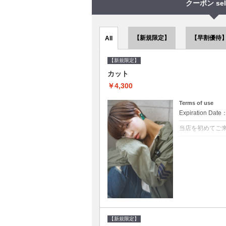
クーポン sel
【新規限定】
【早割優待
All
【新規限定】
カット
￥4,300
Terms of use
Expiration Date
当店を初めてご
クーポンについて
●シャンプーブロ
で10～20%off
【新規限定】