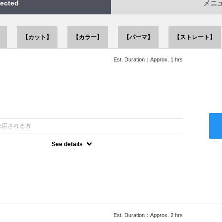
ected
メニュー
】
【カット】
【カラー】
【パーマ】
【ストレート】
Est. Duration：Approx. 1 hrs
：
来店される方
See details
ー込●似合うスタイルをご提案させて頂きます●次回以降は早期割引
Est. Duration：Approx. 2 hrs