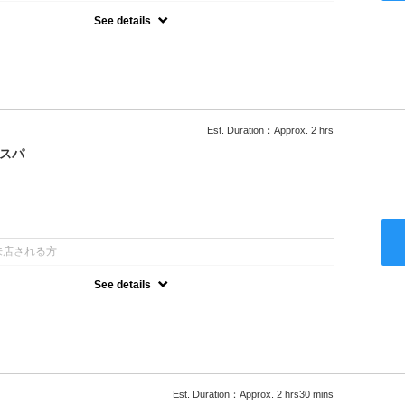
See details
ー込/ロング料金あり●濃密なＣＭＣクリームがダメージ部に浸透し補
降は早期割引で10～20%off
Est. Duration：Approx. 2 hrs
クスパ
：
来店される方
See details
ー込/ロング料金あり●オーガニッククリームで頭皮環境を整えリフレ
ャンプー台で行う気軽なスパです●＋1100でアロマリラックススパに
以降は早期割引で10～20%off
Est. Duration：Approx. 2 hrs30 mins