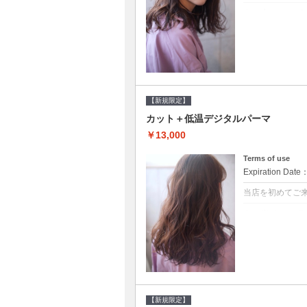
クーポンについて
●シャンプーブ
らかい弾力のある
20%off★
【新規限定】
カット＋低温デジタルパーマ
￥13,000
Terms of use
Expiration Date
当店を初めてご
クーポンについて
●シャンプーブ
に●選べるシャンプ
【新規限定】