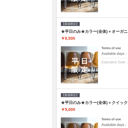
クーポンについて
平日クーポン●シ
をご提案させて頂
【新規限定】
★平日のみ★カラー(全体)＋オーガ
￥8,500
Terms of use
Available day
Expiration Date
新規限定の平日
クーポンについて
平日クーポン●シ
をご提案させて頂
【新規限定】
★平日のみ★カラー(全体)＋クイッ
￥9,000
Terms of use
Available day