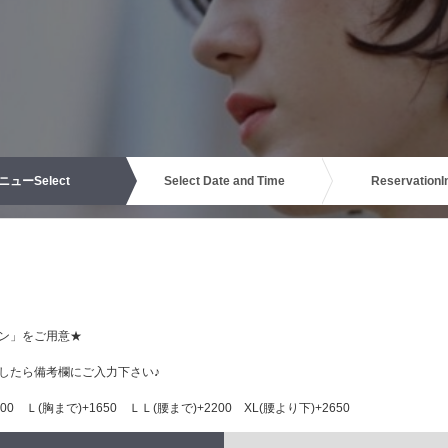
ニュー
Select
Select Date and Time
Reservation
I
ン」をご用意★
したら備考欄にご入力下さい♪
0 Ｌ(胸まで)+1650 ＬＬ(腰まで)+2200 XL(腰より下)+2650