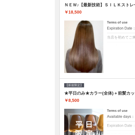
ＮＥＷ♪【最新技術】ＳＩＬＫストレ
￥18,500
Terms of use
Expiration Date
当店を初めてご
クーポンについて
痛みの原因とな
ト♪痛ませたく
☆※ロング料金
【新規限定】
★平日のみ★カラー(全体)＋前髪カッ
￥8,500
Terms of use
Available day
Expiration Date
新規限定の平日