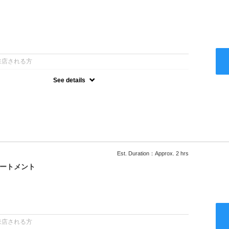
：
来店される方
See details
ー込●ロング料金あり●お客様に似合うトレンドカラーをご提案させ
るシャンプー●次回以降は早期割引で10～20%off
Est. Duration：Approx. 2 hrs
リートメント
：
来店される方