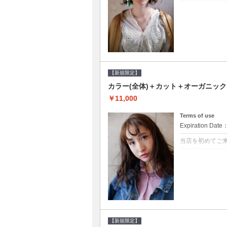
クーポンについて
●シャンプーブロ
修するＴＲ●次回以
【新規限定】
カラー(全体)＋カット＋オーガニッ
￥11,000
Terms of use
Expiration Date
当店を初めてご
クーポンについて
●シャンプーブロ
ッシュ♪通常のシ
変更できます♪次回
【新規限定】