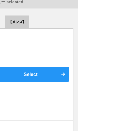
 selected
【メンズ】
Select