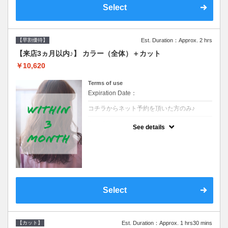
Select
【早割優待】
Est. Duration：Approx. 2 hrs
【来店3ヵ月以内♪】 カラー（全体）＋カット
￥10,620
Terms of use
Expiration Date：
コチラからネット予約を頂いた方のみ♪
クーポンについて
See details
●前回の来店日から３ヶ月以内のお客様専用
クーポンです●シャンプーブロー込※ロング
料金→S+550 M+1100 L+1650 LL+2200
Select
【カット】
Est. Duration：Approx. 1 hrs30 mins