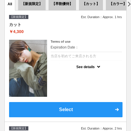
【新規限定】
【早割優待】
【カット】
【カラー】
All
【新規限定】
Est. Duration：Approx. 1 hrs
カット
￥4,300
Terms of use
Expiration Date：
当店を初めてご来店される方
クーポンについて
See details
●シャンプーブロー込●似合うスタイルをご提
案させて頂きます●次回以降は早期割引で10
～20%off
Select
【新規限定】
Est. Duration：Approx. 2 hrs