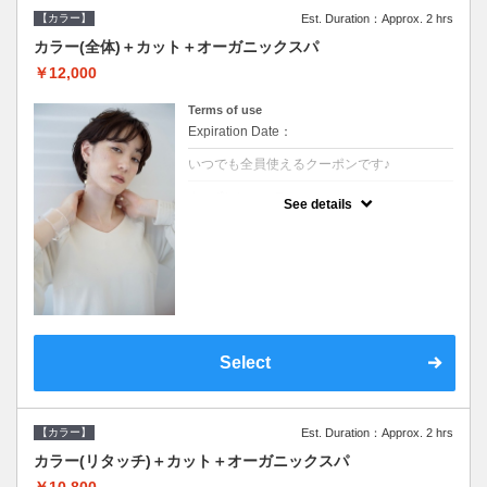
【カラー】
Est. Duration：Approx. 2 hrs
カラー(全体)＋カット＋オーガニックスパ
￥12,000
Terms of use
Expiration Date：
いつでも全員使えるクーポンです♪
クーポンについて
See details
●ロング料金あり●シャンプーブロー込●オー
ガニッククリームで頭皮環境を整えリフレッ
シュ♪通常のシャンプー台で行う気軽なスパ
です●＋1100でアロマリラックススパに変更
できます♪
Select
【カラー】
Est. Duration：Approx. 2 hrs
カラー(リタッチ)＋カット＋オーガニックスパ
￥10,800