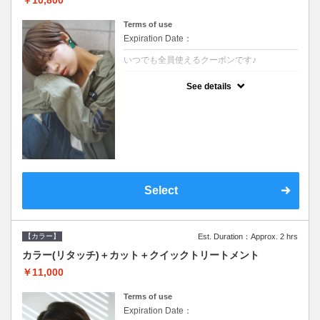
Terms of use
Expiration Date：
いつでも全員使えるクーポンです♪
クーポンについて
See details
●シャンプーブロー込●根元(3cmまで)のカラ
ーをご希望の方※グレーカラー(白髪染め)も
ＯＫ●オーガニッククリームで頭皮環境を整
えリフレッシュ●＋1100でアロマリラックス
スパに変更できます♪
Select
【カラー】
Est. Duration：Approx. 2 hrs
カラー(リタッチ)＋カット＋クイックトリートメント
￥11,000
Terms of use
Expiration Date：