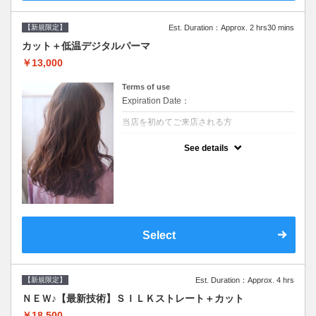
【新規限定】
Est. Duration：Approx. 2 hrs30 mins
カット＋低温デジタルパーマ
￥13,000
Terms of use
Expiration Date：
当店を初めてご来店される方
クーポンについて
See details
●シャンプーブロー込●低温なので髪の負担も
少なく、乾かすだけでも理想のスタイルに●
選べるシャンプー●次回以降は早期割引で10
～20%off
Select
【新規限定】
Est. Duration：Approx. 4 hrs
ＮＥＷ♪【最新技術】ＳＩＬＫストレート＋カット
￥18,500