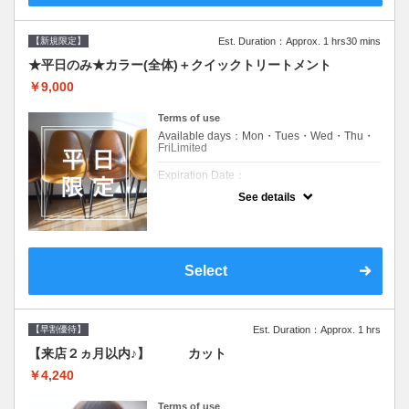
【新規限定】
Est. Duration：Approx. 1 hrs30 mins
★平日のみ★カラー(全体)＋クイックトリートメント
￥9,000
Terms of use
Available days：Mon・Tues・Wed・Thu・
FriLimited
Expiration Date：
See details
新規限定の平日のみのクーポンです★
クーポンについて
平日クーポン●シャンプーブロー込●ロング料
金あり●お客様に似合うトレンドカラーをご
Select
提案させて頂きます●選べるシャンプー付き●
次回以降は早期割引で10～20%off
【早割優待】
Est. Duration：Approx. 1 hrs
【来店２ヵ月以内♪】 カット
￥4,240
Terms of use