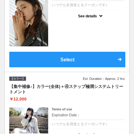
いつでも全員使えるクーポンです♪
クーポンについて
See details
●シャンプーブロー込●根元(3cmまで)のカラ
ーをご希望の方※グレーカラー(白髪染め)も
ＯＫ●濃密なＣＭＣクリームがダメージ部に
浸透し補修するＴＲ
Select
【カラー】
Est. Duration：Approx. 2 hrs
【集中補修♪】カラー(全体)＋④ステップ極潤システムトリー
トメント
￥12,000
Terms of use
Expiration Date：
いつでも全員使えるクーポンです♪
クーポンについて