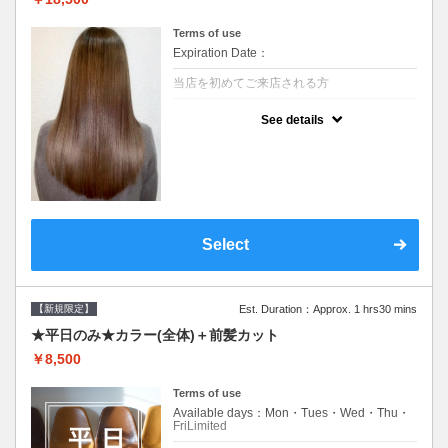
Terms of use
Expiration Date：
当店を初めてご来店される方
クーポンについて
See details
痛みの原因となるアルカリを使用しない、酸
性～弱酸性域でかける最高峰のストレート♪
痛ませたくない！ツンツンはイヤ！柔らかい
手触りにしたい！そんな方にオススメ☆※ロ
ング料金あり
Select
【新規限定】
Est. Duration：Approx. 1 hrs30 mins
★平日のみ★カラー(全体)＋前髪カット
￥8,500
Terms of use
Available days：Mon・Tues・Wed・Thu・
FriLimited