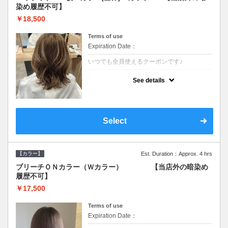
染め履歴不可】
￥18,500
Terms of use
Expiration Date：
いつでも全員使えるクーポンです♪
クーポンについて
See details
●少ない枚数で立体感と動きを演出♪カウンセ
リングもしっかり●根元のブリーチでも同じ
価格です●SB込/ロング料金あり●追いブリー
チは＋3300
Select
【カラー】
Est. Duration：Approx. 4 hrs
ブリーチＯＮカラー（Ｗカラー） 【当店外の暗染め
履歴不可】
￥17,500
Terms of use
Expiration Date：