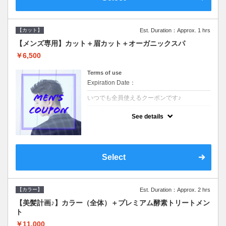
【カット】
Est. Duration：Approx. 1 hrs
【メンズ専用】カット＋眉カット＋オーガニックスパ
￥6,500
Terms of use
Expiration Date：
いつでも全員使えるクーポンです♪
クーポンについて
See details
●メンズ専用クーポン●シャンプースタイリン
グ込●オーガニッククリームで頭皮環境を整
えリフレッシュ♪通常のシャンプー台で行う
気軽なスパです☆
Select
【カラー】
Est. Duration：Approx. 2 hrs
【美髪計画♪】カラー（全体）＋プレミアム酵素トリートメン
ト
￥11,000