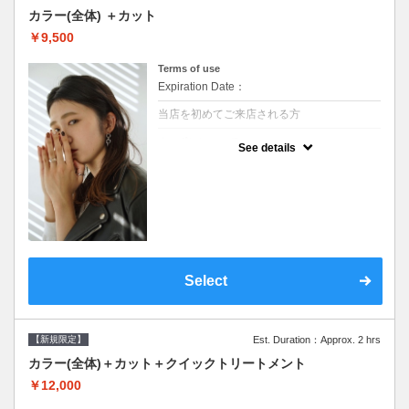
カラー(全体) ＋カット
￥9,500
Terms of use
Expiration Date：
当店を初めてご来店される方
クーポンについて
See details
●シャンプーブロー込●ロング料金あり●お客
様に似合うトレンドカラーをご提案させて頂
きます●選べるシャンプー●次回以降は早期割
引で10～20%off
Select
【新規限定】
Est. Duration：Approx. 2 hrs
カラー(全体)＋カット＋クイックトリートメント
￥12,000