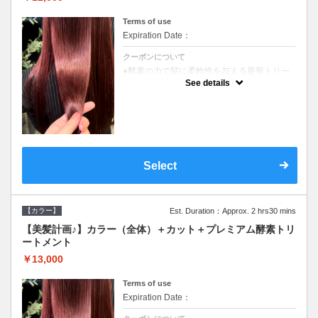
Terms of use
Expiration Date：
クーポンについて
●酵素の力で髪に柔軟性を与える最新トリー
トメント●ＳＢ込●長さ料金あり《こちらのク
See details
ーポンご利用のお客様のみ》オリジナル酵素
ミストが10%offでご購入いただけます☆
Select
【カラー】
Est. Duration：Approx. 2 hrs30 mins
【美髪計画♪】カラー（全体）＋カット＋プレミアム酵素トリ
ートメント
￥13,000
Terms of use
Expiration Date：