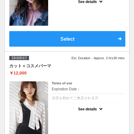
See details
●シャンプーブロー込/ロング料金あり●オー
ガニッククリームで頭皮環境を整えリフレッ
シュ♪通常のシャンプー台で行う気軽なスパ
です●＋1100でアロマリラックススパに変更
できます♪次回以降は早期割引で10～20%off
Select
【新規限定】
Est. Duration：Approx. 2 hrs30 mins
カット＋コスメパーマ
￥12,000
Terms of use
Expiration Date：
当店を初めてご来店される方
クーポンについて
See details
●シャンプーブロー込●最新の髪に優しい薬剤
を使用★外国人風のクセ毛パーマも●選べる
シャンプー★次回以降は早期割引で10～
20%off★