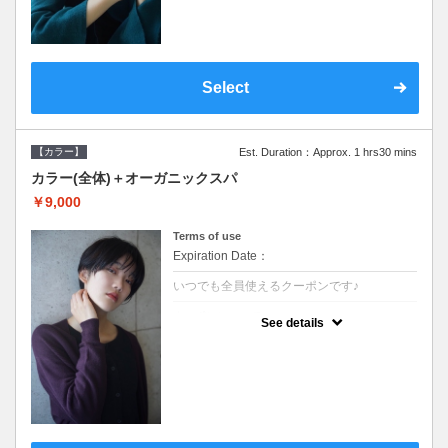
Select
【カラー】
Est. Duration：Approx. 1 hrs30 mins
カラー(全体)＋オーガニックスパ
￥9,000
Terms of use
Expiration Date：
いつでも全員使えるクーポンです♪
クーポンについて
See details
●ロング料金あり ●シャンプーブロー込●オ
ーガニッククリームで頭皮環境を整えリフレ
ッシュ♪通常のシャンプー台で行う気軽なス
パです●＋1100でアロマリラックススパに変
更できます♪