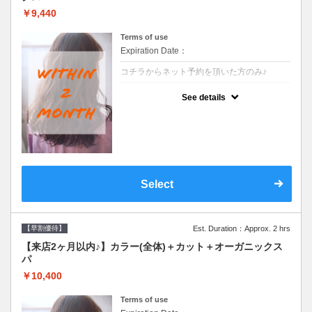
￥9,440
Terms of use
Expiration Date：
コチラからネット予約を頂いた方のみ♪
クーポンについて
See details
●前回の来店日から２ヶ月以内のお客様専用
クーポンです●シャンプーブロー込
Select
【早割優待】
Est. Duration：Approx. 2 hrs
【来店2ヶ月以内♪】カラー(全体)＋カット＋オーガニックス
パ
￥10,400
Terms of use