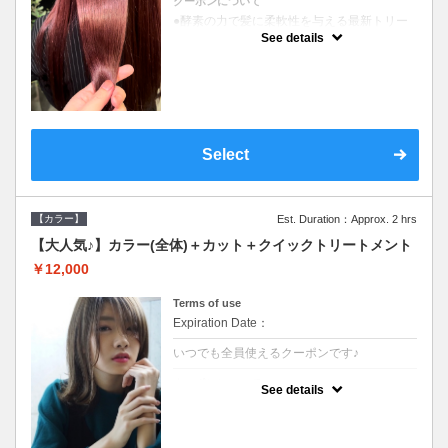
クーポンについて
●酵素の力で髪に柔軟性を与える最新トリー
トメント●ＳＢ込●長さ料金あり《こちらのク
See details
ーポンご利用のお客様のみ》オリジナル酵素
ミストが10%offでご購入いただけます☆
Select
【カラー】
Est. Duration：Approx. 2 hrs
【大人気♪】カラー(全体)＋カット＋クイックトリートメント
￥12,000
Terms of use
Expiration Date：
いつでも全員使えるクーポンです♪
クーポンについて
See details
●ロング料金あり●シャンプーブロー込●濃密
なＣＭＣクリームがダメージ部に浸透し補修
するＴＲ