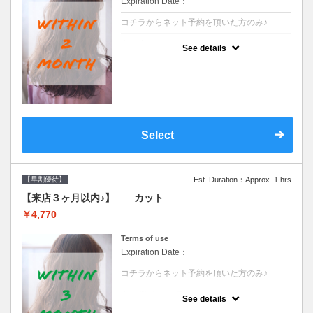
Expiration Date：
コチラからネット予約を頂いた方のみ♪
クーポンについて
See details
●前回の来店日から２ヶ月以内のお客様専用
クーポンです●シャンプーブロー込※ロング
料金→S+550 M+1100 L+1650 LL+2200
Select
【早割優待】
Est. Duration：Approx. 1 hrs
【来店３ヶ月以内♪】 カット
￥4,770
Terms of use
Expiration Date：
コチラからネット予約を頂いた方のみ♪
クーポンについて
See details
●前回の来店日から３ヶ月以内のお客様専用