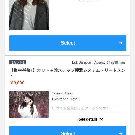
●シャンプーブロー込●濃密なＣＭＣクリーム
がダメージ部に浸透し補修するＴＲ
Select
【カット】
Est. Duration：Approx. 1 hrs30 mins
【集中補修♪】カット＋④ステップ極潤システムトリートメン
ト
￥9,000
Terms of use
Expiration Date：
いつでも全員使えるクーポンです♪
クーポンについて
See details
●シャンプーブロー込●TOKIO等の髪の内部か
ら修復し美髪へと導く最新4stepトリートメ
ント☆内側からしっかり修復したい方に♪
Select