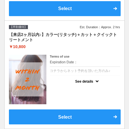
Select
【早割優待】
Est. Duration：Approx. 2 hrs
【来店2ヶ月以内♪】カラー(リタッチ)＋カット＋クイックト
リートメント
￥10,800
Terms of use
Expiration Date：
コチラからネット予約を頂いた方のみ♪
クーポンについて
See details
●前回の来店日から２ヶ月以内のお客様専用
クーポンです●シャンプーブロー込
Select