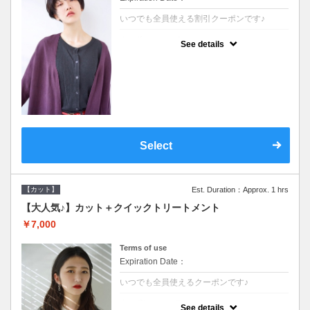
いつでも全員使える割引クーポンです♪
クーポンについて
See details
●シャンプーブロー込●オーガニッククリーム
で頭皮環境を整えリフレッシュ♪通常のシャ
ンプー台で行う気軽なスパです●＋1100でア
ロマリラックススパに変更できます♪
Select
【カット】
Est. Duration：Approx. 1 hrs
【大人気♪】カット＋クイックトリートメント
￥7,000
Terms of use
Expiration Date：
いつでも全員使えるクーポンです♪
クーポンについて
See details