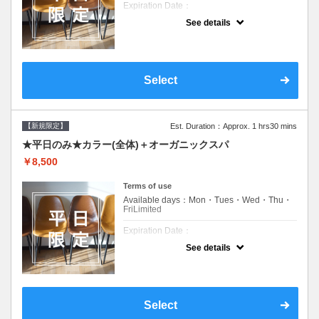
Expiration Date：
See details
新規限定の平日のみのクーポンです★
クーポンについて
平日クーポン●シャンプーブロー込●ロング料
金あり●お客様に似合うトレンドカラーをご
Select
提案させて頂きます●選べるシャンプー付き●
次回以降は早期割引で10～20%off
【新規限定】
Est. Duration：Approx. 1 hrs30 mins
★平日のみ★カラー(全体)＋オーガニックスパ
￥8,500
Terms of use
Available days：Mon・Tues・Wed・Thu・
FriLimited
Expiration Date：
See details
新規限定の平日のみのクーポンです★
クーポンについて
平日クーポン●シャンプーブロー込●ロング料
金あり●お客様に似合うトレンドカラーをご
Select
提案させて頂きます●選べるシャンプー付き●
次回以降は早期割引で10～20%off