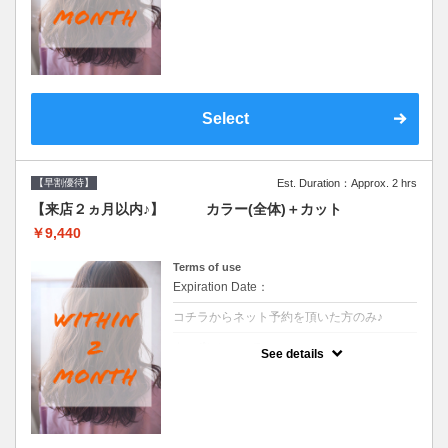
●前回の来店日から２ヶ月以内のお客様専用
クーポンです●シャンプーブロー込
Select
【早割優待】
Est. Duration：Approx. 2 hrs
【来店２ヵ月以内♪】 カラー(全体)＋カット
￥9,440
Terms of use
Expiration Date：
コチラからネット予約を頂いた方のみ♪
クーポンについて
See details
●前回の来店日から２ヶ月以内のお客様専用
クーポンです●シャンプーブロー込※ロング
料金→S+550 M+1100 L+1650 LL+2200