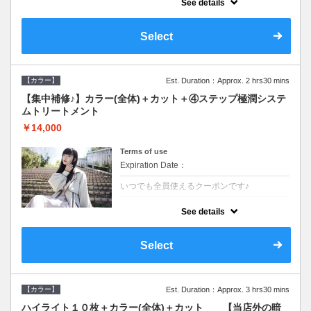
See details
●ロング料金あり●シャンプーブロー込
●TOKIO等の髪の内部から修復し美髪へと導
く最新4stepトリートメント☆内側からしっ
Select
かり修復したい方に♪
【カラー】
Est. Duration：Approx. 2 hrs30 mins
【集中補修♪】カラー(全体)＋カット＋④ステップ極潤システ
ムトリートメント
￥14,000
Terms of use
Expiration Date：
いつでも全員使えるクーポンです♪
クーポンについて
See details
●ロング料金あり●シャンプーブロー込
●TOKIO等の髪の内部から修復し美髪へと導
く最新4stepトリートメント☆内側からしっ
Select
かり修復したい方に♪
【カラー】
Est. Duration：Approx. 3 hrs30 mins
ハイライト１０枚＋カラー(全体)＋カット 【当店外の暗