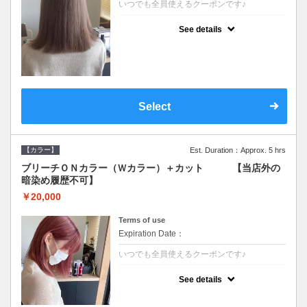
いつでも全員使えるクーポンです♪
クーポンについて
See details
●ブリーチと全体のカラーも含む２度の施術
となります●根元(リタッチ)のブリーチでも同
じ価格となります●シャンプーブロー込/ロン
グ料金あり●追いブリーチは＋3300●Ｗブリ
ーチは＋5500
Select
【カラー】
Est. Duration：Approx. 5 hrs
ブリーチＯＮカラー（Ｗカラー）＋カット 【当店外の
暗染め履歴不可】
￥20,000
Terms of use
Expiration Date：
いつでも全員使えるクーポンです♪
クーポンについて
See details
●ブリーチと全体のカラーも含む２度の施術
となります●根元(リタッチ)のブリーチでも同
じ価格となります●シャンプーブロー込/ロン