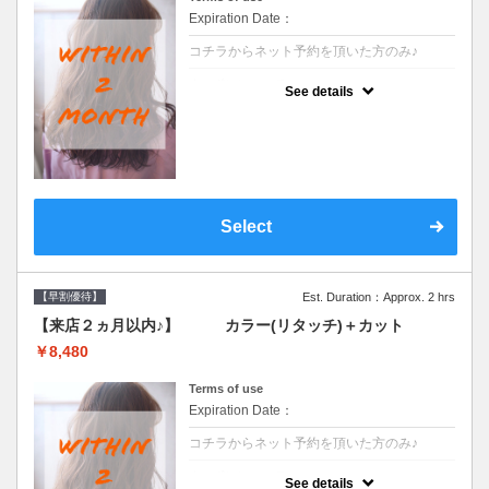
Expiration Date：
コチラからネット予約を頂いた方のみ♪
クーポンについて
See details
●前回の来店日から２ヶ月以内のお客様専用
クーポンです●シャンプーブロー込
Select
【早割優待】
Est. Duration：Approx. 2 hrs
【来店２ヵ月以内♪】 カラー(リタッチ)＋カット
￥8,480
Terms of use
Expiration Date：
コチラからネット予約を頂いた方のみ♪
クーポンについて
See details