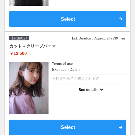
Select
【新規限定】
Est. Duration：Approx. 2 hrs30 mins
カット＋クリープパーマ
￥12,500
Terms of use
Expiration Date：
当店を初めてご来店される方
クーポンについて
See details
●シャンプーブロー込●湿熱を利用することで
通常のパーマよりダメージを軽減し、柔らか
い弾力のあるカールが実現●選べるシャンプ
ー★次回以降は早期割引で10～20%off★
Select