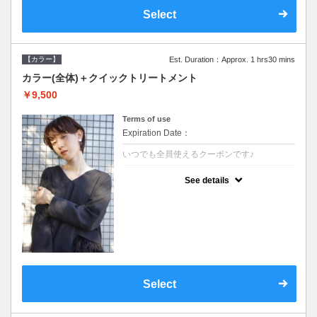
Select
【カラー】
Est. Duration：Approx. 1 hrs30 mins
カラー(全体)＋クイックトリートメント
￥9,500
Terms of use
Expiration Date：
いつでも全員使えるクーポンです♪
クーポンについて
See details
●ロング料金あり●シャンプーブロー込●濃密
なＣＭＣクリームがダメージ部に浸透し補修
するＴＲ
Select