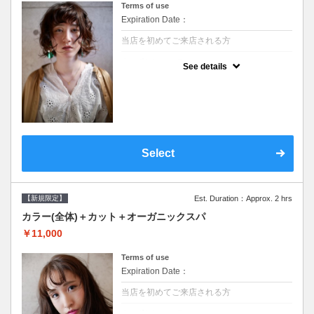
Terms of use
Expiration Date：
当店を初めてご来店される方
クーポンについて
See details
●シャンプーブロー込/ロング料金あり●濃密
なＣＭＣクリームがダメージ部に浸透し補修
するＴＲ●次回以降は早期割引で10～20%off
Select
【新規限定】
Est. Duration：Approx. 2 hrs
カラー(全体)＋カット＋オーガニックスパ
￥11,000
Terms of use
Expiration Date：
当店を初めてご来店される方
クーポンについて