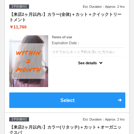
【早割優待】
Est. Duration：Approx. 2 hrs
【来店2ヶ月以内♪】カラー(全体)＋カット＋クイックトリー
トメント
￥11,760
Terms of use
Expiration Date：
コチラからネット予約を頂いた方のみ♪
クーポンについて
See details
●前回の来店日から２ヶ月以内のお客様専用
クーポンです●シャンプーブロー込※ロング
料金→S+550 M+1100 L+1650 LL+2200
Select
【早割優待】
Est. Duration：Approx. 2 hrs
【来店2ヶ月以内♪】カラー(リタッチ)＋カット＋オーガニッ
クスパ