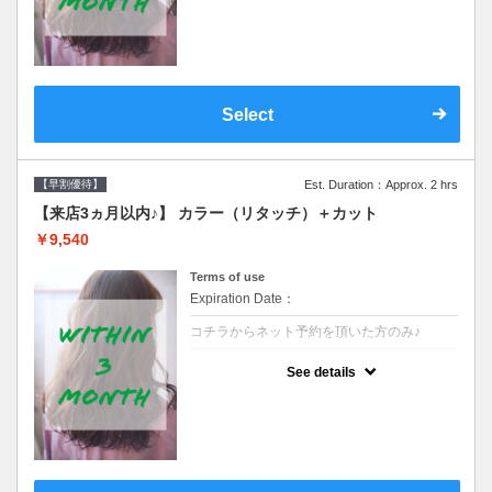
クーポンです●シャンプーブロー込
Select
【早割優待】
Est. Duration：Approx. 2 hrs
【来店3ヵ月以内♪】 カラー（リタッチ）＋カット
￥9,540
Terms of use
Expiration Date：
コチラからネット予約を頂いた方のみ♪
クーポンについて
See details
●前回の来店日から３ヶ月以内のお客様専用
クーポンです●シャンプーブロー込