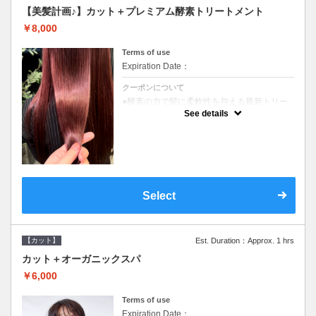
【美髪計画♪】カット＋プレミアム酵素トリートメント
￥8,000
Terms of use
Expiration Date：
クーポンについて
●酵素の力で髪に柔軟性を与える最新トリー
トメント●ＳＢ込●長さ料金あり《こちらのク
See details
ーポンご利用のお客様のみ》オリジナル酵素
ミストが10%offでご購入いただけます☆
Select
【カット】
Est. Duration：Approx. 1 hrs
カット＋オーガニックスパ
￥6,000
Terms of use
Expiration Date：