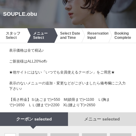
SOUPLE.obu
スタッフ
メニュー
Select Date
Reservation
Booking
Select
Select
and Time
Input
Complete
表示価格は全て税込♪
ご新規様はALL20%off♪
★他サイトにはない「いつでも全員使えるクーポン」をご用意★
表示のないメニューの追加・変更などがございましたら備考欄にご入力
下さい♪
【長さ料金】Ｓ(あごまで)+550 М(鎖骨まで)+1100 Ｌ(胸ま
で)+1650 ＬＬ(腰まで)+2200 XL(腰より下)+2650
クーポン selected
メニュー selected