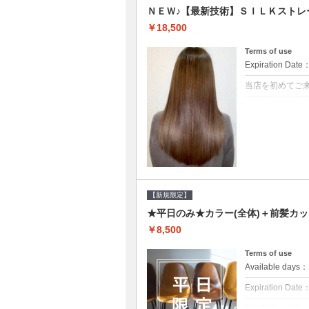
ＮＥＷ♪【最新技術】ＳＩＬＫストレ
￥18,500
Terms of use
Expiration Date
当店を初めてご
クーポンについて
痛みの原因とな
ト♪痛ませたく
☆※ロング料金
【新規限定】
★平日のみ★カラー(全体)＋前髪カッ
￥8,500
Terms of use
Available day
Expiration Date
新規限定の平日