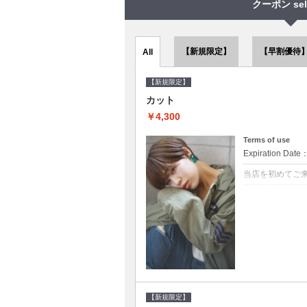
クーポン sel
【新規限定】
【早割優待
All
【新規限定】
カット
￥4,300
Terms of use
Expiration Date
当店を初めてご
クーポンについて
●シャンプーブロ
で10～20%off
【新規限定】