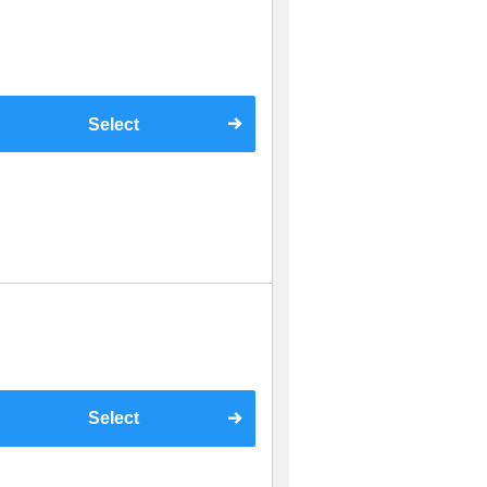
Select
Select