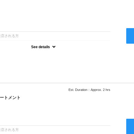
：
来店される方
See details
ー込●ロング料金あり●お客様に似合うトレンドカラーをご提案させ
るシャンプー●次回以降は早期割引で10～20%off
Est. Duration：Approx. 2 hrs
リートメント
：
来店される方