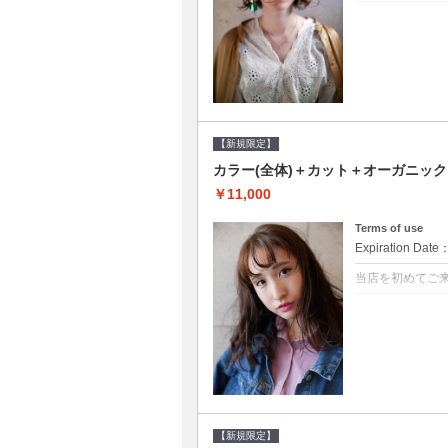
クーポンについて
●シャンプーブロ
修するＴＲ●次回以
【新規限定】
カラー(全体)＋カット＋オーガニッ
￥11,000
Terms of use
Expiration Date
当店を初めてご
クーポンについて
●シャンプーブロ
ッシュ♪通常のシ
変更できます♪次回
【新規限定】