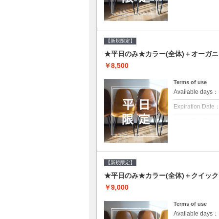
クーポンについて
平日クーポン●シ
をご提案させて頂
【新規限定】
★平日のみ★カラー(全体)＋オーガ
￥8,500
Terms of use
Available day
Expiration Date
新規限定の平日
クーポンについて
平日クーポン●シ
をご提案させて頂
【新規限定】
★平日のみ★カラー(全体)＋クイッ
￥9,000
Terms of use
Available day