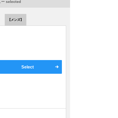
 selected
【メンズ】
Select