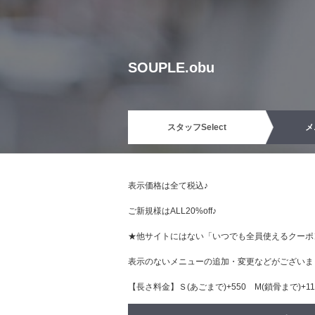
SOUPLE.obu
スタッフ
Select
メ
表示価格は全て税込♪
ご新規様はALL20%off♪
★他サイトにはない「いつでも全員使えるクーポ
表示のないメニューの追加・変更などがございま
【長さ料金】Ｓ(あごまで)+550 М(鎖骨まで)+110