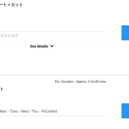
ート＋カット
：
来店される方
See details
るアルカリを使用しない、酸性～弱酸性域でかける最高峰のストレー
ない！ツンツンはイヤ！柔らかい手触りにしたい！そんな方にオススメ
あり
Est. Duration：Approx. 1 hrs30 mins
ト
s：Mon・Tues・Wed・Thu・FriLimited
：
のみのクーポンです★