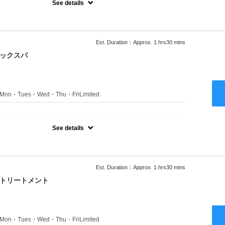
See details
ャンプーブロー込●ロング料金あり●お客様に似合うトレンドカラー
きます●選べるシャンプー付き●次回以降は早期割引で10～20%off
Est. Duration：Approx. 1 hrs30 mins
ニックスパ
s：Mon・Tues・Wed・Thu・FriLimited
：
のみのクーポンです★
See details
ャンプーブロー込●ロング料金あり●お客様に似合うトレンドカラー
きます●選べるシャンプー付き●次回以降は早期割引で10～20%off
Est. Duration：Approx. 1 hrs30 mins
クトリートメント
s：Mon・Tues・Wed・Thu・FriLimited