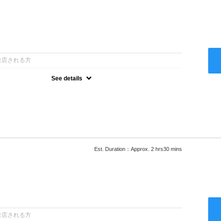
：
来店される方
See details
ー込●最新の髪に優しい薬剤を使用★外国人風のクセ毛パーマも●選
次回以降は早期割引で10～20%off★
Est. Duration：Approx. 2 hrs30 mins
：
来店される方