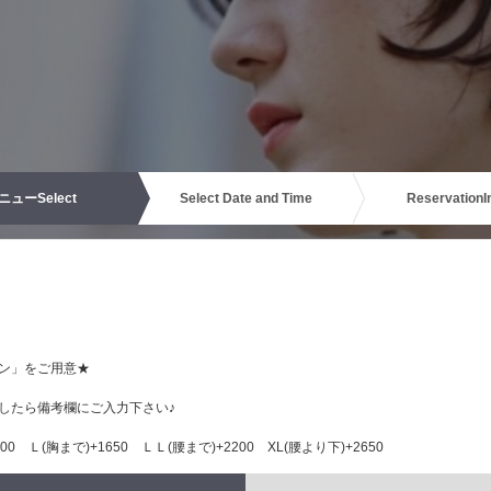
ニュー
Select
Select Date and Time
Reservation
I
ン」をご用意★
したら備考欄にご入力下さい♪
0 Ｌ(胸まで)+1650 ＬＬ(腰まで)+2200 XL(腰より下)+2650