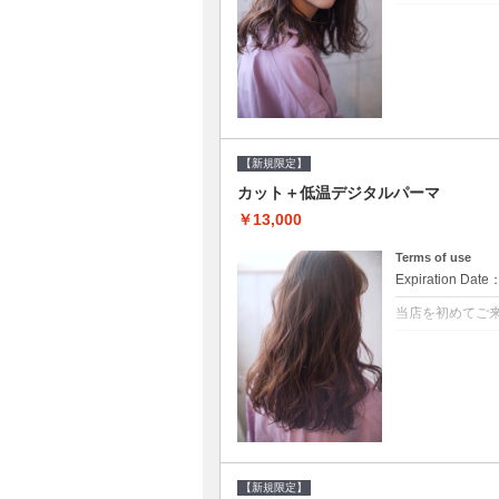
クーポンについて
●シャンプーブ
らかい弾力のある
20%off★
【新規限定】
カット＋低温デジタルパーマ
￥13,000
Terms of use
Expiration Date
当店を初めてご
クーポンについて
●シャンプーブ
に●選べるシャンプ
【新規限定】