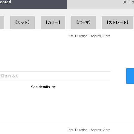
ected
メニュー
】
【カット】
【カラー】
【パーマ】
【ストレート】
Est. Duration：Approx. 1 hrs
：
来店される方
See details
ー込●似合うスタイルをご提案させて頂きます●次回以降は早期割引
Est. Duration：Approx. 2 hrs