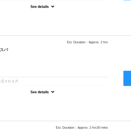
See details
ー込/ロング料金あり●濃密なＣＭＣクリームがダメージ部に浸透し補
降は早期割引で10～20%off
Est. Duration：Approx. 2 hrs
クスパ
：
来店される方
See details
ー込/ロング料金あり●オーガニッククリームで頭皮環境を整えリフレ
ャンプー台で行う気軽なスパです●＋1100でアロマリラックススパに
以降は早期割引で10～20%off
Est. Duration：Approx. 2 hrs30 mins