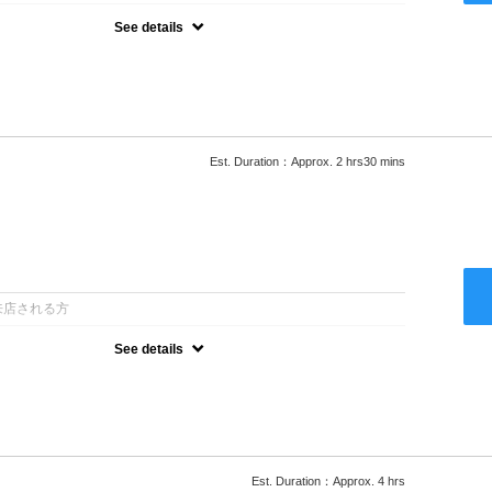
See details
ロー込●湿熱を利用することで通常のパーマよりダメージを軽減し、柔
カールが実現●選べるシャンプー★次回以降は早期割引で10～
Est. Duration：Approx. 2 hrs30 mins
：
来店される方
See details
ロー込●低温なので髪の負担も少なく、乾かすだけでも理想のスタイル
ー●次回以降は早期割引で10～20%off
Est. Duration：Approx. 4 hrs