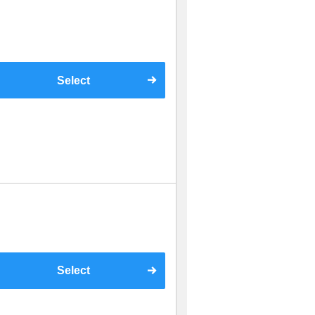
Select
Select