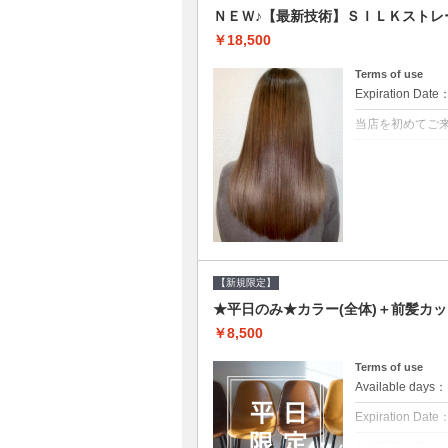
ＮＥＷ♪【最新技術】ＳＩＬＫストレ
￥18,500
Terms of use
Expiration Date
当店を初めてご
クーポンについて
痛みの原因とな
ト♪痛ませたく
☆※ロング料金
【新規限定】
★平日のみ★カラー(全体)＋前髪カッ
￥8,500
Terms of use
Available day
Expiration Date
新規限定の平日