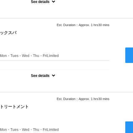
See details
ャンプーブロー込●ロング料金あり●お客様に似合うトレンドカラー
きます●選べるシャンプー付き●次回以降は早期割引で10～20%off
Est. Duration：Approx. 1 hrs30 mins
ニックスパ
s：Mon・Tues・Wed・Thu・FriLimited
：
のみのクーポンです★
See details
ャンプーブロー込●ロング料金あり●お客様に似合うトレンドカラー
きます●選べるシャンプー付き●次回以降は早期割引で10～20%off
Est. Duration：Approx. 1 hrs30 mins
クトリートメント
s：Mon・Tues・Wed・Thu・FriLimited