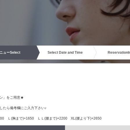
ニュー
Select
Select Date and Time
Reservation
I
ン」をご用意★
したら備考欄にご入力下さい♪
0 Ｌ(胸まで)+1650 ＬＬ(腰まで)+2200 XL(腰より下)+2650