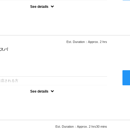
See details
ー込/ロング料金あり●濃密なＣＭＣクリームがダメージ部に浸透し補
降は早期割引で10～20%off
Est. Duration：Approx. 2 hrs
クスパ
：
来店される方
See details
ー込/ロング料金あり●オーガニッククリームで頭皮環境を整えリフレ
ャンプー台で行う気軽なスパです●＋1100でアロマリラックススパに
以降は早期割引で10～20%off
Est. Duration：Approx. 2 hrs30 mins