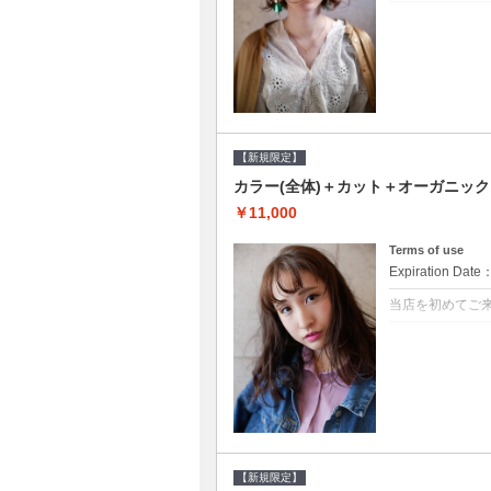
クーポンについて
●シャンプーブロ
修するＴＲ●次回以
【新規限定】
カラー(全体)＋カット＋オーガニッ
￥11,000
Terms of use
Expiration Date
当店を初めてご
クーポンについて
●シャンプーブロ
ッシュ♪通常のシ
変更できます♪次回
【新規限定】