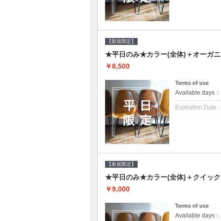
クーポンについて
平日クーポン●シ
をご提案させて頂
【新規限定】
★平日のみ★カラー(全体)＋オーガ
￥8,500
Terms of use
Available day
Expiration Date
新規限定の平日
クーポンについて
平日クーポン●シ
をご提案させて頂
【新規限定】
★平日のみ★カラー(全体)＋クイッ
￥9,000
Terms of use
Available day