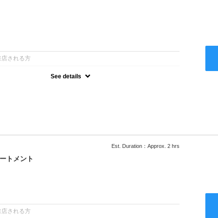
：
来店される方
See details
ー込●ロング料金あり●お客様に似合うトレンドカラーをご提案させ
るシャンプー●次回以降は早期割引で10～20%off
Est. Duration：Approx. 2 hrs
リートメント
：
来店される方