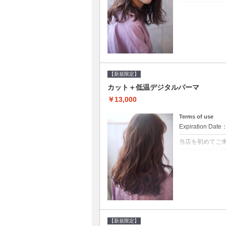
クーポンについて
●シャンプーブ
らかい弾力のある
20%off★
【新規限定】
カット＋低温デジタルパーマ
￥13,000
Terms of use
Expiration Date
当店を初めてご
クーポンについて
●シャンプーブ
に●選べるシャンプ
【新規限定】