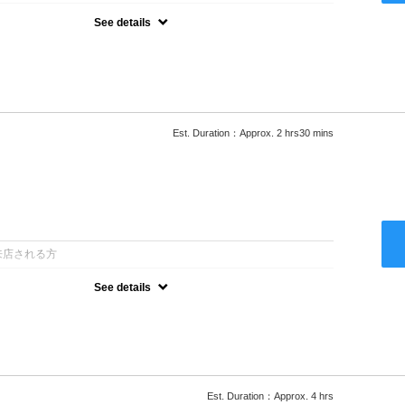
See details
ロー込●湿熱を利用することで通常のパーマよりダメージを軽減し、柔
カールが実現●選べるシャンプー★次回以降は早期割引で10～
Est. Duration：Approx. 2 hrs30 mins
：
来店される方
See details
ロー込●低温なので髪の負担も少なく、乾かすだけでも理想のスタイル
ー●次回以降は早期割引で10～20%off
Est. Duration：Approx. 4 hrs