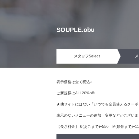
SOUPLE.obu
スタッフ
Select
メ
表示価格は全て税込♪
ご新規様はALL20%off♪
★他サイトにはない「いつでも全員使えるクーポ
表示のないメニューの追加・変更などがございま
【長さ料金】Ｓ(あごまで)+550 М(鎖骨まで)+110