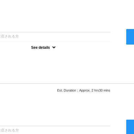
：
来店される方
See details
ー込●最新の髪に優しい薬剤を使用★外国人風のクセ毛パーマも●選
次回以降は早期割引で10～20%off★
Est. Duration：Approx. 2 hrs30 mins
：
来店される方