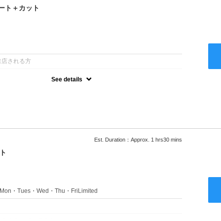
ート＋カット
：
来店される方
See details
るアルカリを使用しない、酸性～弱酸性域でかける最高峰のストレー
ない！ツンツンはイヤ！柔らかい手触りにしたい！そんな方にオススメ
あり
Est. Duration：Approx. 1 hrs30 mins
ト
s：Mon・Tues・Wed・Thu・FriLimited
：
のみのクーポンです★