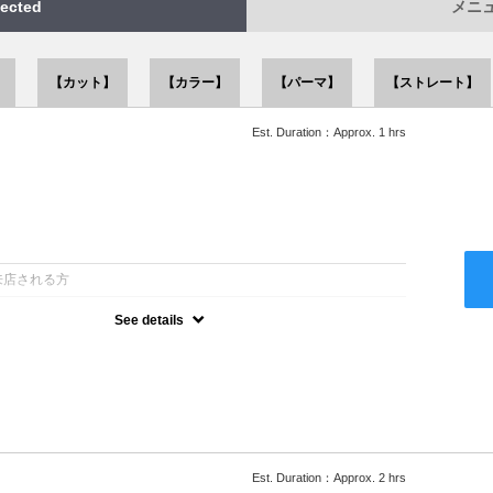
ected
メニュー
】
【カット】
【カラー】
【パーマ】
【ストレート】
Est. Duration：Approx. 1 hrs
：
来店される方
See details
ー込●似合うスタイルをご提案させて頂きます●次回以降は早期割引
Est. Duration：Approx. 2 hrs