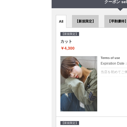
クーポン sel
【新規限定】
【早割優待
All
【新規限定】
カット
￥4,300
Terms of use
Expiration Date
当店を初めてご
クーポンについて
●シャンプーブロ
で10～20%off
【新規限定】