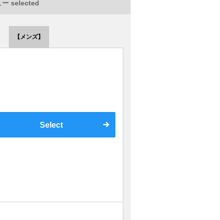
 selected
【メンズ】
Select