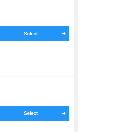
Select
Select