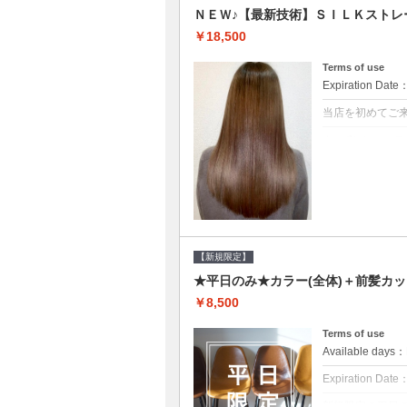
ＮＥＷ♪【最新技術】ＳＩＬＫストレ
￥18,500
Terms of use
Expiration Date
当店を初めてご
クーポンについて
痛みの原因とな
ト♪痛ませたく
☆※ロング料金
【新規限定】
★平日のみ★カラー(全体)＋前髪カッ
￥8,500
Terms of use
Available day
Expiration Date
新規限定の平日