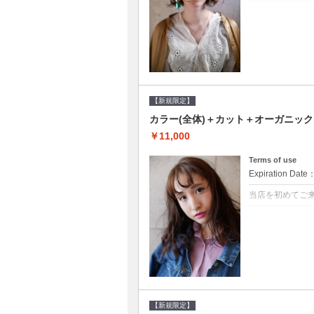
クーポンについて
●シャンプーブロ
修するＴＲ●次回以
【新規限定】
カラー(全体)＋カット＋オーガニッ
￥11,000
Terms of use
Expiration Date
当店を初めてご
クーポンについて
●シャンプーブロ
ッシュ♪通常のシ
変更できます♪次回
【新規限定】