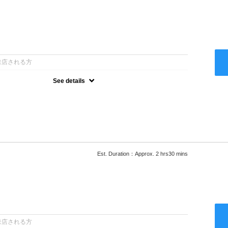
：
来店される方
See details
ー込●最新の髪に優しい薬剤を使用★外国人風のクセ毛パーマも●選
次回以降は早期割引で10～20%off★
Est. Duration：Approx. 2 hrs30 mins
：
来店される方