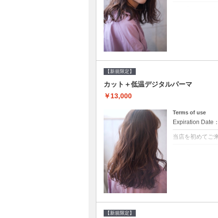
クーポンについて
●シャンプーブ
らかい弾力のある
20%off★
【新規限定】
カット＋低温デジタルパーマ
￥13,000
Terms of use
Expiration Date
当店を初めてご
クーポンについて
●シャンプーブ
に●選べるシャンプ
【新規限定】