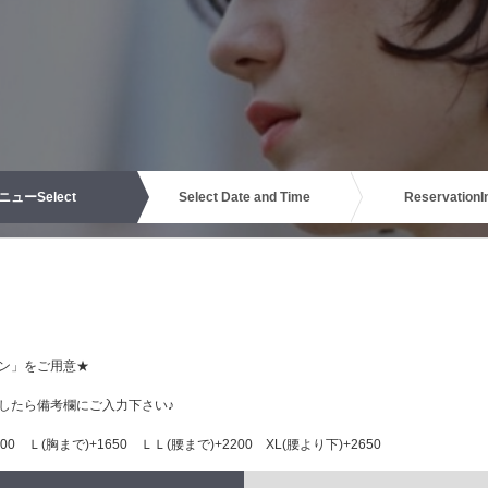
ニュー
Select
Select Date and Time
Reservation
I
ン」をご用意★
したら備考欄にご入力下さい♪
0 Ｌ(胸まで)+1650 ＬＬ(腰まで)+2200 XL(腰より下)+2650