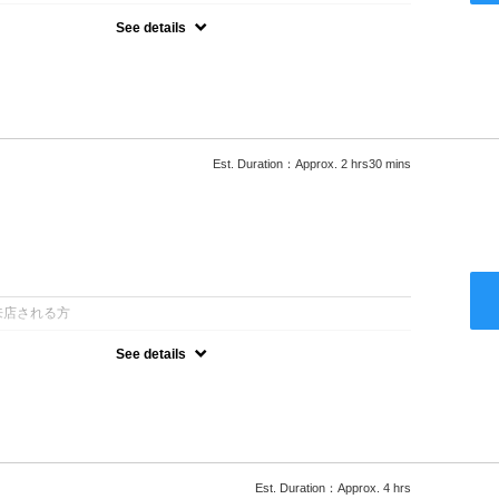
See details
ロー込●湿熱を利用することで通常のパーマよりダメージを軽減し、柔
カールが実現●選べるシャンプー★次回以降は早期割引で10～
Est. Duration：Approx. 2 hrs30 mins
：
来店される方
See details
ロー込●低温なので髪の負担も少なく、乾かすだけでも理想のスタイル
ー●次回以降は早期割引で10～20%off
Est. Duration：Approx. 4 hrs