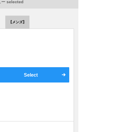
 selected
【メンズ】
Select