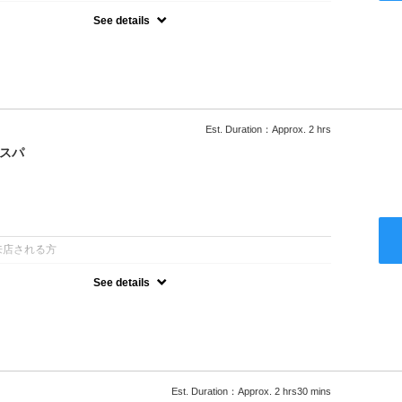
See details
ー込/ロング料金あり●濃密なＣＭＣクリームがダメージ部に浸透し補
降は早期割引で10～20%off
Est. Duration：Approx. 2 hrs
クスパ
：
来店される方
See details
ー込/ロング料金あり●オーガニッククリームで頭皮環境を整えリフレ
ャンプー台で行う気軽なスパです●＋1100でアロマリラックススパに
以降は早期割引で10～20%off
Est. Duration：Approx. 2 hrs30 mins