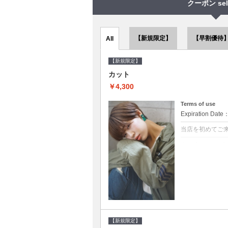
クーポン sel
【新規限定】
【早割優待
All
【新規限定】
カット
￥4,300
Terms of use
Expiration Date
当店を初めてご
クーポンについて
●シャンプーブロ
で10～20%off
【新規限定】