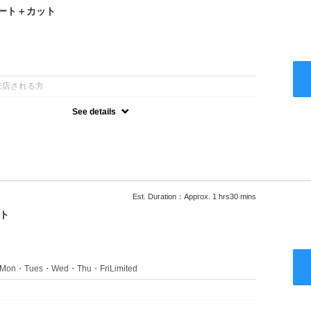
ート＋カット
：
来店される方
See details
るアルカリを使用しない、酸性～弱酸性域でかける最高峰のストレー
ない！ツンツンはイヤ！柔らかい手触りにしたい！そんな方にオススメ
あり
Est. Duration：Approx. 1 hrs30 mins
ト
s：Mon・Tues・Wed・Thu・FriLimited
：
のみのクーポンです★