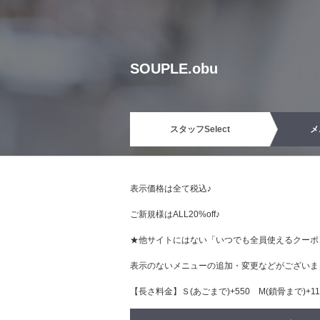
SOUPLE.obu
スタッフ
Select
メ
表示価格は全て税込♪
ご新規様はALL20%off♪
★他サイトにはない「いつでも全員使えるクーポ
表示のないメニューの追加・変更などがございま
【長さ料金】Ｓ(あごまで)+550 М(鎖骨まで)+110