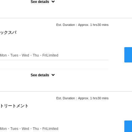
See details
ャンプーブロー込●ロング料金あり●お客様に似合うトレンドカラー
きます●選べるシャンプー付き●次回以降は早期割引で10～20%off
Est. Duration：Approx. 1 hrs30 mins
ニックスパ
s：Mon・Tues・Wed・Thu・FriLimited
：
のみのクーポンです★
See details
ャンプーブロー込●ロング料金あり●お客様に似合うトレンドカラー
きます●選べるシャンプー付き●次回以降は早期割引で10～20%off
Est. Duration：Approx. 1 hrs30 mins
クトリートメント
s：Mon・Tues・Wed・Thu・FriLimited