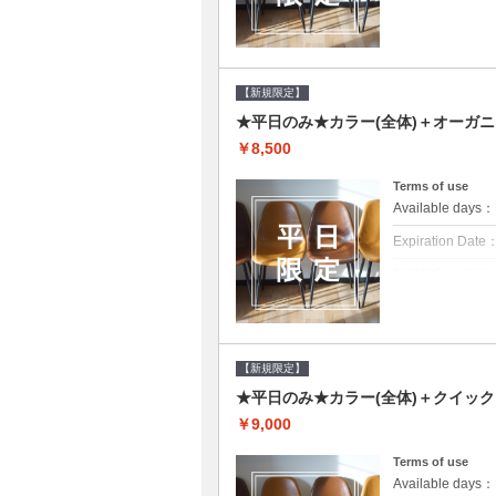
クーポンについて
平日クーポン●シ
をご提案させて頂
【新規限定】
★平日のみ★カラー(全体)＋オーガ
￥8,500
Terms of use
Available day
Expiration Date
新規限定の平日
クーポンについて
平日クーポン●シ
をご提案させて頂
【新規限定】
★平日のみ★カラー(全体)＋クイッ
￥9,000
Terms of use
Available day