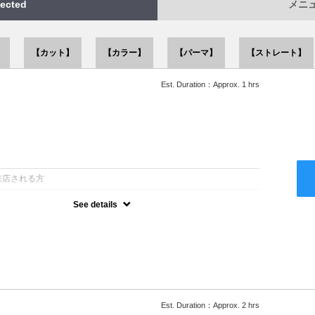
ected
メニュー
】
【カット】
【カラー】
【パーマ】
【ストレート】
Est. Duration：Approx. 1 hrs
：
来店される方
See details
ー込●似合うスタイルをご提案させて頂きます●次回以降は早期割引
Est. Duration：Approx. 2 hrs