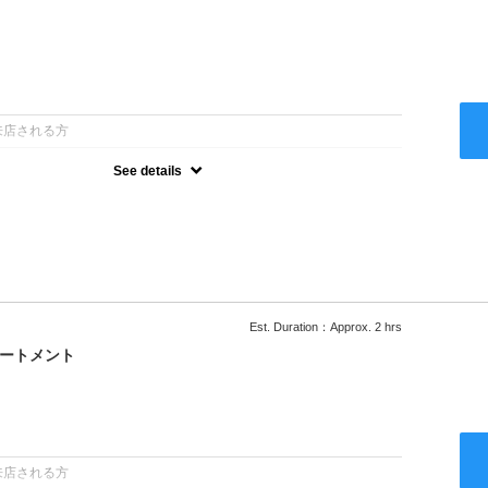
：
来店される方
See details
ー込●ロング料金あり●お客様に似合うトレンドカラーをご提案させ
るシャンプー●次回以降は早期割引で10～20%off
Est. Duration：Approx. 2 hrs
リートメント
：
来店される方